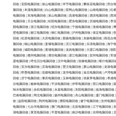
回收
|
安阳电脑回收
|
保山电脑回收
|
毕节电脑回收
|
攀枝花电脑回收
|
邢台
脑回收
|
本溪电脑回收
|
白山电脑回收
|
双鸭山电脑回收
|
山南电脑回收
|
红
电脑回收
|
东海电脑回收
|
泉山电脑回收
|
高港电脑回收
|
泗洪电脑回收
|
西
电脑回收
|
天台电脑回收
|
松阳电脑回收
|
肥东电脑回收
|
历城电脑回收
|
李
阴电脑回收
|
浙江电脑回收
|
绍兴电脑回收
|
宁德电脑回收
|
淮南电脑回收
|
壁电脑回收
|
丽江电脑回收
|
铜仁电脑回收
|
泸州电脑回收
|
保定电脑回收
|
回收
|
松原电脑回收
|
大庆电脑回收
|
那曲电脑回收
|
东丽电脑回收
|
雨花台
脑回收
|
铜山电脑回收
|
姜堰电脑回收
|
滨江电脑回收
|
乐清电脑回收
|
海宁
脑回收
|
城阳电脑回收
|
黄埔电脑回收
|
龙岗电脑回收
|
大渡口电脑回收
|
朝
电脑回收
|
赣州电脑回收
|
潍坊电脑回收
|
湛江电脑回收
|
贺州电脑回收
|
常
梁电脑回收
|
呼伦贝尔电脑回收
|
汉中电脑回收
|
张掖电脑回收
|
喀什电脑回
回收
|
宜兴电脑回收
|
滨海电脑回收
|
贾汪电脑回收
|
萧山电脑回收
|
龙港电
回收
|
即墨电脑回收
|
花都电脑回收
|
龙华电脑回收
|
渝北电脑回收
|
卢湾电
回收
|
济宁电脑回收
|
肇庆电脑回收
|
玉林电脑回收
|
张家界电脑回收
|
孝感
尔电脑回收
|
榆林电脑回收
|
平凉电脑回收
|
伊犁电脑回收
|
营口电脑回收
|
响水电脑回收
|
余杭电脑回收
|
永嘉电脑回收
|
东阳电脑回收
|
临海电脑回收
巴南电脑回收
|
闸北电脑回收
|
扬州电脑回收
|
舟山电脑回收
|
厦门电脑回收
收
|
益阳电脑回收
|
荆州电脑回收
|
濮阳电脑回收
|
遂宁电脑回收
|
沧州电脑
电脑回收
|
七台河电脑回收
|
澳门电脑回收
|
北辰电脑回收
|
江宁电脑回收
|
湖电脑回收
|
莱芜电脑回收
|
平度电脑回收
|
南沙电脑回收
|
光明电脑回收
|