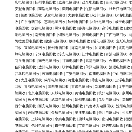
庆电脑回收
|
抚州电脑回收
|
威海电脑回收
|
茂名电脑回收
|
百色电脑回收
|
安盟电脑回收
|
商洛电脑回收
|
庆阳电脑回收
|
辽阳电脑回收
|
牡丹江电脑回
收
|
莱西电脑回收
|
从化电脑回收
|
大鹏电脑回收
|
永川电脑回收
|
杨浦电脑
收
|
广东电脑回收
|
惠州电脑回收
|
钦州电脑回收
|
郴州电脑回收
|
咸宁电脑
电脑回收
|
盘锦电脑回收
|
黑河电脑回收
|
静海电脑回收
|
高淳电脑回收
|
建
港电脑回收
|
南安电脑回收
|
铜陵电脑回收
|
滨州电脑回收
|
广西电脑回收
|
阿拉善盟电脑回收
|
陇南电脑回收
|
铁岭电脑回收
|
绥化电脑回收
|
宝坻电脑
回收
|
宣城电脑回收
|
德州电脑回收
|
海南电脑回收
|
汕尾电脑回收
|
北海电
岭电脑回收
|
宁河电脑回收
|
淳安电脑回收
|
江津电脑回收
|
青浦电脑回收
|
商丘电脑回收
|
南充电脑回收
|
甘南电脑回收
|
武清电脑回收
|
合川电脑回收
信阳电脑回收
|
达州电脑回收
|
双桥电脑回收
|
菏泽电脑回收
|
清远电脑回收
驻马店电脑回收
|
云南电脑回收
|
广安电脑回收
|
南川电脑回收
|
中山电脑回
收
|
大足电脑回收
|
揭阳电脑回收
|
河北电脑回收
|
璧山电脑回收
|
云浮电脑
回收
|
青海电脑回收
|
陕西电脑回收
|
甘肃电脑回收
|
新疆电脑回收
|
辽宁电
脑回收
|
南京电脑回收
|
东城电脑回收
|
黄埔电脑回收
|
杭州电脑回收
|
泉州
脑回收
|
长沙电脑回收
|
武汉电脑回收
|
郑州电脑回收
|
昆明电脑回收
|
贵阳
西宁电脑回收
|
西安电脑回收
|
兰州电脑回收
|
乌鲁木齐电脑回收
|
沈阳电脑
脑回收
|
丹阳电脑回收
|
金坛电脑回收
|
梁溪电脑回收
|
崇川电脑回收
|
邗江
电脑回收
|
上城电脑回收
|
余姚电脑回收
|
鹿城电脑回收
|
南湖电脑回收
|
德
电脑回收
|
包河电脑回收
|
市中电脑回收
|
市南电脑回收
|
越秀电脑回收
|
福