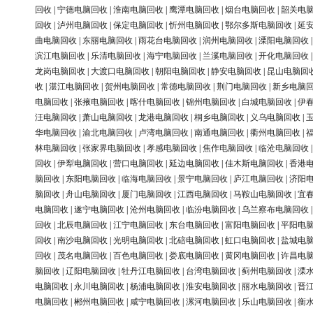
回收
|
宁德电脑回收
|
淮南电脑回收
|
鹰潭电脑回收
|
烟台电脑回收
|
韶关电
回收
|
泸州电脑回收
|
保定电脑回收
|
忻州电脑回收
|
鄂尔多斯电脑回收
|
延
曲电脑回收
|
东丽电脑回收
|
雨花台电脑回收
|
润州电脑回收
|
溧阳电脑回收
滨江电脑回收
|
乐清电脑回收
|
海宁电脑回收
|
兰溪电脑回收
|
开化电脑回收
龙岗电脑回收
|
大渡口电脑回收
|
朝阳电脑回收
|
静安电脑回收
|
昆山电脑回
收
|
湛江电脑回收
|
贺州电脑回收
|
常德电脑回收
|
荆门电脑回收
|
新乡电脑
电脑回收
|
张掖电脑回收
|
喀什电脑回收
|
锦州电脑回收
|
白城电脑回收
|
伊
汪电脑回收
|
萧山电脑回收
|
龙港电脑回收
|
桐乡电脑回收
|
义乌电脑回收
|
华电脑回收
|
渝北电脑回收
|
卢湾电脑回收
|
南通电脑回收
|
衢州电脑回收
|
林电脑回收
|
张家界电脑回收
|
孝感电脑回收
|
焦作电脑回收
|
临沧电脑回收
回收
|
伊犁电脑回收
|
营口电脑回收
|
延边电脑回收
|
佳木斯电脑回收
|
香港
脑回收
|
东阳电脑回收
|
临海电脑回收
|
景宁电脑回收
|
庐江电脑回收
|
济阳
脑回收
|
舟山电脑回收
|
厦门电脑回收
|
江西电脑回收
|
马鞍山电脑回收
|
宜
电脑回收
|
遂宁电脑回收
|
沧州电脑回收
|
临汾电脑回收
|
乌兰察布电脑回收
回收
|
北辰电脑回收
|
江宁电脑回收
|
东台电脑回收
|
富阳电脑回收
|
平阳电
回收
|
南沙电脑回收
|
光明电脑回收
|
北碚电脑回收
|
虹口电脑回收
|
盐城电
回收
|
茂名电脑回收
|
百色电脑回收
|
娄底电脑回收
|
黄冈电脑回收
|
许昌电
脑回收
|
辽阳电脑回收
|
牡丹江电脑回收
|
台湾电脑回收
|
蓟州电脑回收
|
溧
电脑回收
|
永川电脑回收
|
杨浦电脑回收
|
淮安电脑回收
|
丽水电脑回收
|
晋
电脑回收
|
郴州电脑回收
|
咸宁电脑回收
|
漯河电脑回收
|
乐山电脑回收
|
衡