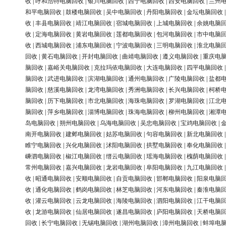
收
|
呼和浩特电脑回收
|
银川电脑回收
|
西宁电脑回收
|
西安电脑回收
|
兰州
和平电脑回收
|
鼓楼电脑回收
|
吴中电脑回收
|
丹阳电脑回收
|
金坛电脑回收
收
|
丰县电脑回收
|
靖江电脑回收
|
宿城电脑回收
|
上城电脑回收
|
余姚电脑
收
|
定海电脑回收
|
黄岩电脑回收
|
莲都电脑回收
|
包河电脑回收
|
市中电脑
收
|
西城电脑回收
|
浦东电脑回收
|
宁波电脑回收
|
三明电脑回收
|
淮北电脑
回收
|
黄石电脑回收
|
开封电脑回收
|
曲靖电脑回收
|
遵义电脑回收
|
重庆电
脑回收
|
嘉峪关电脑回收
|
克拉玛依电脑回收
|
大连电脑回收
|
四平电脑回收
脑回收
|
武进电脑回收
|
滨湖电脑回收
|
通州电脑回收
|
广陵电脑回收
|
盐都
脑回收
|
慈溪电脑回收
|
龙湾电脑回收
|
秀洲电脑回收
|
长兴电脑回收
|
柯桥
脑回收
|
历下电脑回收
|
市北电脑回收
|
海珠电脑回收
|
罗湖电脑回收
|
江北
脑回收
|
萍乡电脑回收
|
淄博电脑回收
|
珠海电脑回收
|
柳州电脑回收
|
湘潭
岛电脑回收
|
朔州电脑回收
|
乌海电脑回收
|
吴忠电脑回收
|
宝鸡电脑回收
|
南开电脑回收
|
建邺电脑回收
|
姑苏电脑回收
|
句容电脑回收
|
新北电脑回收
睢宁电脑回收
|
兴化电脑回收
|
沭阳电脑回收
|
拱墅电脑回收
|
奉化电脑回收
嵊泗电脑回收
|
椒江电脑回收
|
缙云电脑回收
|
瑶海电脑回收
|
槐荫电脑回收
常州电脑回收
|
嘉兴电脑回收
|
龙岩电脑回收
|
阜阳电脑回收
|
九江电脑回收
收
|
昭通电脑回收
|
安顺电脑回收
|
自贡电脑回收
|
邯郸电脑回收
|
阳泉电脑
收
|
通化电脑回收
|
鹤岗电脑回收
|
林芝电脑回收
|
河东电脑回收
|
秦淮电脑
收
|
灌云电脑回收
|
云龙电脑回收
|
海陵电脑回收
|
泗阳电脑回收
|
江干电脑
收
|
龙游电脑回收
|
仙居电脑回收
|
遂昌电脑回收
|
庐阳电脑回收
|
天桥电脑
回收
|
长宁电脑回收
|
无锡电脑回收
|
湖州电脑回收
|
漳州电脑回收
|
蚌埠电