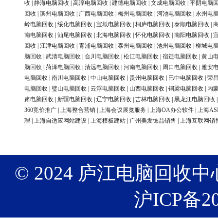
收
|
静海电脑回收
|
高淳电脑回收
|
建德电脑回收
|
文成电脑回收
|
平阴电脑
回收
|
滨州电脑回收
|
广西电脑回收
|
梅州电脑回收
|
河池电脑回收
|
永州电
岭电脑回收
|
绥化电脑回收
|
宝坻电脑回收
|
桐庐电脑回收
|
泰顺电脑回收
|
南电脑回收
|
汕尾电脑回收
|
北海电脑回收
|
怀化电脑回收
|
南阳电脑回收
|
回收
|
江津电脑回收
|
青浦电脑回收
|
泰州电脑回收
|
池州电脑回收
|
柳城电
脑回收
|
武清电脑回收
|
合川电脑回收
|
松江电脑回收
|
宿迁电脑回收
|
黄山
脑回收
|
菏泽电脑回收
|
清远电脑回收
|
河南电脑回收
|
周口电脑回收
|
雅安
电脑回收
|
南川电脑回收
|
中山电脑回收
|
贵州电脑回收
|
巴中电脑回收
|
荣
电脑回收
|
璧山电脑回收
|
云浮电脑回收
|
山西电脑回收
|
铜梁电脑回收
|
内
肃电脑回收
|
新疆电脑回收
|
辽宁电脑回收
|
吉林电脑回收
|
黑龙江电脑回收
360竞价推广
|
上海整合营销
|
上海会议展览服务
|
上海OA办公软件
|
上海AS
理
|
上海自适应网站建设
|
上海模板建站
|
广州美发饰品销售
|
上海互联网销
© 2024 庐江电脑回收中心 版权
沪ICP备20