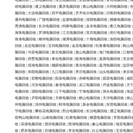
电脑回收
|
三明电脑回收
|
淮北电脑回收
|
景德镇电脑回收
|
青岛电脑回收
|
靖电脑回收
|
遵义电脑回收
|
重庆电脑回收
|
唐山电脑回收
|
大同电脑回收
|
脑回收
|
大连电脑回收
|
四平电脑回收
|
齐齐哈尔电脑回收
|
日喀则电脑回收
通州电脑回收
|
广陵电脑回收
|
盐都电脑回收
|
淮阴电脑回收
|
赣榆电脑回收
秀洲电脑回收
|
长兴电脑回收
|
柯桥电脑回收
|
金东电脑回收
|
衢江电脑回收
海珠电脑回收
|
罗湖电脑回收
|
江北电脑回收
|
宣武电脑回收
|
闵行电脑回收
珠海电脑回收
|
柳州电脑回收
|
湘潭电脑回收
|
十堰电脑回收
|
洛阳电脑回收
回收
|
吴忠电脑回收
|
宝鸡电脑回收
|
金昌电脑回收
|
吐鲁番电脑回收
|
鞍山
脑回收
|
句容电脑回收
|
新北电脑回收
|
惠山电脑回收
|
海门电脑回收
|
江都
脑回收
|
拱墅电脑回收
|
奉化电脑回收
|
瓯海电脑回收
|
嘉善电脑回收
|
安吉
脑回收
|
瑶海电脑回收
|
槐荫电脑回收
|
黄岛电脑回收
|
荔湾电脑回收
|
盐田
脑回收
|
阜阳电脑回收
|
九江电脑回收
|
枣庄电脑回收
|
汕头电脑回收
|
来宾
电脑回收
|
邯郸电脑回收
|
阳泉电脑回收
|
赤峰电脑回收
|
固原电脑回收
|
咸
电脑回收
|
河东电脑回收
|
秦淮电脑回收
|
吴江电脑回收
|
丹徒电脑回收
|
天
电脑回收
|
泗阳电脑回收
|
江干电脑回收
|
宁海电脑回收
|
洞头电脑回收
|
海
电脑回收
|
庐阳电脑回收
|
天桥电脑回收
|
崂山电脑回收
|
天河电脑回收
|
南
州电脑回收
|
漳州电脑回收
|
蚌埠电脑回收
|
新余电脑回收
|
东营电脑回收
|
节电脑回收
|
攀枝花电脑回收
|
邢台电脑回收
|
长治电脑回收
|
通辽电脑回收
双鸭山电脑回收
|
山南电脑回收
|
红桥电脑回收
|
栖霞电脑回收
|
常熟电脑回
收
|
高港电脑回收
|
泗洪电脑回收
|
西湖电脑回收
|
象山电脑回收
|
瑞安电脑
收
|
肥东电脑回收
|
历城电脑回收
|
李沧电脑回收
|
白云电脑回收
|
宝安电脑