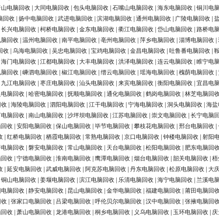
唐山电脑回收
|
大同电脑回收
|
包头电脑回收
|
石嘴山电脑回收
|
海东电脑回收
|
铜川电
脑回收
|
扬中电脑回收
|
武进电脑回收
|
滨湖电脑回收
|
通州电脑回收
|
广陵电脑回收
|
|
长兴电脑回收
|
柯桥电脑回收
|
金东电脑回收
|
衢江电脑回收
|
岱山电脑回收
|
路桥电
电脑回收
|
温州电脑回收
|
南平电脑回收
|
亳州电脑回收
|
萍乡电脑回收
|
淄博电脑回收
|
回收
|
乌海电脑回收
|
吴忠电脑回收
|
宝鸡电脑回收
|
金昌电脑回收
|
吐鲁番电脑回收
|
|
海门电脑回收
|
江都电脑回收
|
大丰电脑回收
|
洪泽电脑回收
|
连云电脑回收
|
睢宁电
电脑回收
|
嵊泗电脑回收
|
椒江电脑回收
|
缙云电脑回收
|
瑶海电脑回收
|
槐荫电脑回收
|
|
九江电脑回收
|
枣庄电脑回收
|
汕头电脑回收
|
来宾电脑回收
|
衡阳电脑回收
|
宜昌电
银电脑回收
|
哈密电脑回收
|
抚顺电脑回收
|
通化电脑回收
|
鹤岗电脑回收
|
林芝电脑回
回收
|
海陵电脑回收
|
泗阳电脑回收
|
江干电脑回收
|
宁海电脑回收
|
洞头电脑回收
|
海盐
河电脑回收
|
南山电脑回收
|
沙坪坝电脑回收
|
江苏电脑回收
|
崇文电脑回收
|
长宁电脑
脑回收
|
安阳电脑回收
|
保山电脑回收
|
毕节电脑回收
|
攀枝花电脑回收
|
邢台电脑回收
|
收
|
红桥电脑回收
|
栖霞电脑回收
|
常熟电脑回收
|
京口电脑回收
|
钟楼电脑回收
|
射阳
浔电脑回收
|
磐安电脑回收
|
常山电脑回收
|
天台电脑回收
|
松阳电脑回收
|
肥东电脑回
脑回收
|
宁德电脑回收
|
淮南电脑回收
|
鹰潭电脑回收
|
烟台电脑回收
|
韶关电脑回收
|
梧
收
|
延安电脑回收
|
武威电脑回收
|
阿克苏电脑回收
|
丹东电脑回收
|
松原电脑回收
|
大
|
铜山电脑回收
|
姜堰电脑回收
|
滨江电脑回收
|
乐清电脑回收
|
海宁电脑回收
|
兰溪电
阳电脑回收
|
静安电脑回收
|
昆山电脑回收
|
金华电脑回收
|
福建电脑回收
|
莆田电脑回
回收
|
张家口电脑回收
|
吕梁电脑回收
|
呼伦贝尔电脑回收
|
汉中电脑回收
|
张掖电脑回
脑回收
|
萧山电脑回收
|
龙港电脑回收
|
桐乡电脑回收
|
义乌电脑回收
|
玉环电脑回收
|
庆