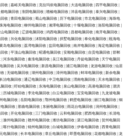
脑回收
|
嘉峪关电脑回收
|
克拉玛依电脑回收
|
大连电脑回收
|
四平电脑回收
|
盐都电脑回收
|
淮阴电脑回收
|
赣榆电脑回收
|
沛县电脑回收
|
泰兴电脑回收
|
脑回收
|
青田电脑回收
|
蜀山电脑回收
|
历下电脑回收
|
市北电脑回收
|
海珠电
珠海电脑回收
|
柳州电脑回收
|
湘潭电脑回收
|
十堰电脑回收
|
洛阳电脑回收
|
鞍山电脑回收
|
辽源电脑回收
|
鸡西电脑回收
|
昌都电脑回收
|
南开电脑回收
|
脑回收
|
兴化电脑回收
|
沭阳电脑回收
|
拱墅电脑回收
|
奉化电脑回收
|
瓯海电
黄岛电脑回收
|
荔湾电脑回收
|
盐田电脑回收
|
南岸电脑回收
|
海定电脑回收
|
脑回收
|
平顶山电脑回收
|
昭通电脑回收
|
安顺电脑回收
|
自贡电脑回收
|
邯郸
收
|
河东电脑回收
|
秦淮电脑回收
|
吴江电脑回收
|
丹徒电脑回收
|
天宁电脑回
电脑回收
|
吴兴电脑回收
|
新昌电脑回收
|
浦江电脑回收
|
龙游电脑回收
|
仙居
回收
|
无锡电脑回收
|
湖州电脑回收
|
漳州电脑回收
|
蚌埠电脑回收
|
新余电脑
长治电脑回收
|
通辽电脑回收
|
中卫电脑回收
|
渭南电脑回收
|
天水电脑回收
|
电脑回收
|
盱眙电脑回收
|
东海电脑回收
|
泉山电脑回收
|
高港电脑回收
|
泗洪
收
|
历城电脑回收
|
李沧电脑回收
|
白云电脑回收
|
宝安电脑回收
|
九龙坡电脑
州电脑回收
|
岳阳电脑回收
|
鄂州电脑回收
|
鹤壁电脑回收
|
丽江电脑回收
|
铜
庆电脑回收
|
那曲电脑回收
|
东丽电脑回收
|
雨花台电脑回收
|
润州电脑回收
|
脑回收
|
开化电脑回收
|
三门电脑回收
|
云和电脑回收
|
肥西电脑回收
|
长清电
收
|
滁州电脑回收
|
赣州电脑回收
|
潍坊电脑回收
|
湛江电脑回收
|
贺州电脑回
收
|
喀什电脑回收
|
锦州电脑回收
|
白城电脑回收
|
伊春电脑回收
|
西青电脑回
元电脑回收
|
长丰电脑回收
|
章丘电脑回收
|
即墨电脑回收
|
花都电脑回收
|
龙