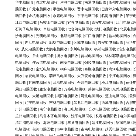
华电脑回收
|
渝北电脑回收
|
卢湾电脑回收
|
南通电脑回收
|
衢州电脑回收
|
脑回收
|
广元电脑回收
|
承德电脑回收
|
晋中电脑回收
|
巴彦淖尔电脑回收
|
脑回收
|
余杭电脑回收
|
永嘉电脑回收
|
东阳电脑回收
|
临海电脑回收
|
景宁
江西电脑回收
|
马鞍山电脑回收
|
宜春电脑回收
|
泰安电脑回收
|
江门电脑回
石河子电脑回收
|
阜新电脑回收
|
七台河电脑回收
|
澳门电脑回收
|
北辰电脑
沙电脑回收
|
光明电脑回收
|
北碚电脑回收
|
虹口电脑回收
|
盐城电脑回收
|
回收
|
内江电脑回收
|
廊坊电脑回收
|
运城电脑回收
|
兴安盟电脑回收
|
商洛
收
|
从化电脑回收
|
大鹏电脑回收
|
永川电脑回收
|
杨浦电脑回收
|
淮安电脑
电脑回收
|
乐山电脑回收
|
衡水电脑回收
|
晋城电脑回收
|
锡林郭勒盟电脑回
电脑回收
|
连云港电脑回收
|
南安电脑回收
|
铜陵电脑回收
|
滨州电脑回收
|
化电脑回收
|
宝坻电脑回收
|
桐庐电脑回收
|
泰顺电脑回收
|
商河电脑回收
|
回收
|
临夏电脑回收
|
葫芦岛电脑回收
|
大兴安岭电脑回收
|
宁河电脑回收
|
脑回收
|
甘南电脑回收
|
武清电脑回收
|
合川电脑回收
|
松江电脑回收
|
宿迁
周口电脑回收
|
雅安电脑回收
|
万盛电脑回收
|
莱芜电脑回收
|
东莞电脑回收
电脑回收
|
大足电脑回收
|
揭阳电脑回收
|
河北电脑回收
|
璧山电脑回收
|
云
回收
|
辽宁电脑回收
|
吉林电脑回收
|
黑龙江电脑回收
|
西藏电脑回收
|
合肥
广州电脑回收
|
南宁电脑回收
|
海口电脑回收
|
长沙电脑回收
|
武汉电脑回收
兰州电脑回收
|
乌鲁木齐电脑回收
|
沈阳电脑回收
|
长春电脑回收
|
哈尔滨电
清江浦电脑回收
|
海州电脑回收
|
丰县电脑回收
|
靖江电脑回收
|
宿城电脑回
电脑回收
|
包河电脑回收
|
市中电脑回收
|
市南电脑回收
|
越秀电脑回收
|
福