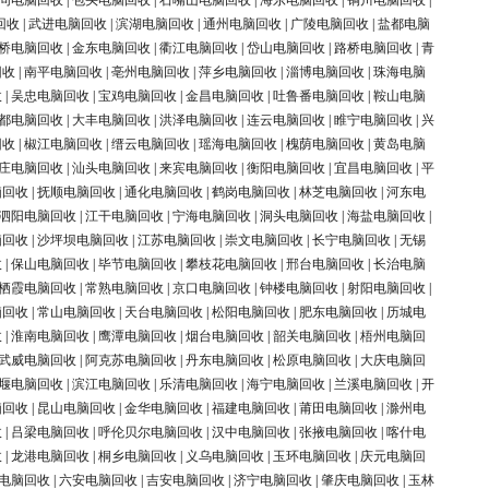
同电脑回收
|
包头电脑回收
|
石嘴山电脑回收
|
海东电脑回收
|
铜川电脑回收
|
回收
|
武进电脑回收
|
滨湖电脑回收
|
通州电脑回收
|
广陵电脑回收
|
盐都电脑
桥电脑回收
|
金东电脑回收
|
衢江电脑回收
|
岱山电脑回收
|
路桥电脑回收
|
青
回收
|
南平电脑回收
|
亳州电脑回收
|
萍乡电脑回收
|
淄博电脑回收
|
珠海电脑
收
|
吴忠电脑回收
|
宝鸡电脑回收
|
金昌电脑回收
|
吐鲁番电脑回收
|
鞍山电脑
都电脑回收
|
大丰电脑回收
|
洪泽电脑回收
|
连云电脑回收
|
睢宁电脑回收
|
兴
回收
|
椒江电脑回收
|
缙云电脑回收
|
瑶海电脑回收
|
槐荫电脑回收
|
黄岛电脑
庄电脑回收
|
汕头电脑回收
|
来宾电脑回收
|
衡阳电脑回收
|
宜昌电脑回收
|
平
脑回收
|
抚顺电脑回收
|
通化电脑回收
|
鹤岗电脑回收
|
林芝电脑回收
|
河东电
泗阳电脑回收
|
江干电脑回收
|
宁海电脑回收
|
洞头电脑回收
|
海盐电脑回收
|
脑回收
|
沙坪坝电脑回收
|
江苏电脑回收
|
崇文电脑回收
|
长宁电脑回收
|
无锡
收
|
保山电脑回收
|
毕节电脑回收
|
攀枝花电脑回收
|
邢台电脑回收
|
长治电脑
栖霞电脑回收
|
常熟电脑回收
|
京口电脑回收
|
钟楼电脑回收
|
射阳电脑回收
|
脑回收
|
常山电脑回收
|
天台电脑回收
|
松阳电脑回收
|
肥东电脑回收
|
历城电
收
|
淮南电脑回收
|
鹰潭电脑回收
|
烟台电脑回收
|
韶关电脑回收
|
梧州电脑回
武威电脑回收
|
阿克苏电脑回收
|
丹东电脑回收
|
松原电脑回收
|
大庆电脑回
堰电脑回收
|
滨江电脑回收
|
乐清电脑回收
|
海宁电脑回收
|
兰溪电脑回收
|
开
脑回收
|
昆山电脑回收
|
金华电脑回收
|
福建电脑回收
|
莆田电脑回收
|
滁州电
收
|
吕梁电脑回收
|
呼伦贝尔电脑回收
|
汉中电脑回收
|
张掖电脑回收
|
喀什电
收
|
龙港电脑回收
|
桐乡电脑回收
|
义乌电脑回收
|
玉环电脑回收
|
庆元电脑回
电脑回收
|
六安电脑回收
|
吉安电脑回收
|
济宁电脑回收
|
肇庆电脑回收
|
玉林