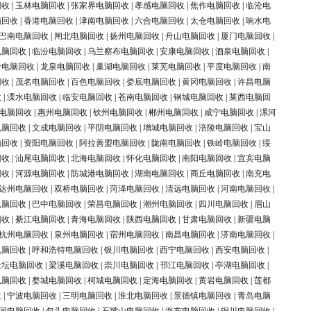
回收
|
玉林电脑回收
|
张家界电脑回收
|
孝感电脑回收
|
焦作电脑回收
|
临沧电
脑回收
|
香港电脑回收
|
津南电脑回收
|
六合电脑回收
|
太仓电脑回收
|
响水电
巴南电脑回收
|
闸北电脑回收
|
扬州电脑回收
|
舟山电脑回收
|
厦门电脑回收
|
电脑回收
|
临汾电脑回收
|
乌兰察布电脑回收
|
安康电脑回收
|
酒泉电脑回收
|
岭电脑回收
|
龙泉电脑回收
|
巢湖电脑回收
|
莱芜电脑回收
|
平度电脑回收
|
南
回收
|
茂名电脑回收
|
百色电脑回收
|
娄底电脑回收
|
黄冈电脑回收
|
许昌电脑
收
|
溧水电脑回收
|
临安电脑回收
|
苍南电脑回收
|
钢城电脑回收
|
莱西电脑回
电脑回收
|
惠州电脑回收
|
钦州电脑回收
|
郴州电脑回收
|
咸宁电脑回收
|
漯河
电脑回收
|
文成电脑回收
|
平阴电脑回收
|
增城电脑回收
|
涪陵电脑回收
|
宝山
脑回收
|
资阳电脑回收
|
阿拉善盟电脑回收
|
陇南电脑回收
|
铁岭电脑回收
|
绥
回收
|
汕尾电脑回收
|
北海电脑回收
|
怀化电脑回收
|
南阳电脑回收
|
宜宾电脑
回收
|
河源电脑回收
|
防城港电脑回收
|
湖南电脑回收
|
商丘电脑回收
|
南充电
达州电脑回收
|
双桥电脑回收
|
菏泽电脑回收
|
清远电脑回收
|
河南电脑回收
|
电脑回收
|
巴中电脑回收
|
荣昌电脑回收
|
潮州电脑回收
|
四川电脑回收
|
眉山
回收
|
綦江电脑回收
|
青海电脑回收
|
陕西电脑回收
|
甘肃电脑回收
|
新疆电脑
杭州电脑回收
|
泉州电脑回收
|
宿州电脑回收
|
南昌电脑回收
|
济南电脑回收
|
电脑回收
|
呼和浩特电脑回收
|
银川电脑回收
|
西宁电脑回收
|
西安电脑回收
|
金坛电脑回收
|
梁溪电脑回收
|
崇川电脑回收
|
邗江电脑回收
|
亭湖电脑回收
|
电脑回收
|
婺城电脑回收
|
柯城电脑回收
|
定海电脑回收
|
黄岩电脑回收
|
莲都
收
|
宁波电脑回收
|
三明电脑回收
|
淮北电脑回收
|
景德镇电脑回收
|
青岛电脑