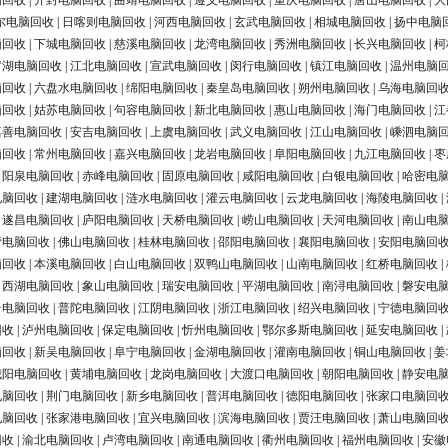
脑回收
|
开封电脑回收
|
曲靖电脑回收
|
遵义电脑回收
|
重庆电脑回收
|
唐山电脑回收
|
大
尔电脑回收
|
日喀则电脑回收
|
河西电脑回收
|
玄武电脑回收
|
相城电脑回收
|
扬中电脑
脑回收
|
下城电脑回收
|
慈溪电脑回收
|
龙湾电脑回收
|
秀洲电脑回收
|
长兴电脑回收
|
柯
罗湖电脑回收
|
江北电脑回收
|
宣武电脑回收
|
闵行电脑回收
|
镇江电脑回收
|
温州电脑
脑回收
|
六盘水电脑回收
|
绵阳电脑回收
|
秦皇岛电脑回收
|
朔州电脑回收
|
乌海电脑回
脑回收
|
姑苏电脑回收
|
句容电脑回收
|
新北电脑回收
|
惠山电脑回收
|
海门电脑回收
|
江
嘉善电脑回收
|
安吉电脑回收
|
上虞电脑回收
|
武义电脑回收
|
江山电脑回收
|
嵊泗电脑
脑回收
|
常州电脑回收
|
嘉兴电脑回收
|
龙岩电脑回收
|
阜阳电脑回收
|
九江电脑回收
|
枣
|
阳泉电脑回收
|
赤峰电脑回收
|
固原电脑回收
|
咸阳电脑回收
|
白银电脑回收
|
哈密电
电脑回收
|
建湖电脑回收
|
涟水电脑回收
|
灌云电脑回收
|
云龙电脑回收
|
海陵电脑回收
|
|
遂昌电脑回收
|
庐阳电脑回收
|
天桥电脑回收
|
崂山电脑回收
|
天河电脑回收
|
南山电
营电脑回收
|
佛山电脑回收
|
桂林电脑回收
|
邵阳电脑回收
|
襄阳电脑回收
|
安阳电脑回
脑回收
|
本溪电脑回收
|
白山电脑回收
|
双鸭山电脑回收
|
山南电脑回收
|
红桥电脑回收
|
|
西湖电脑回收
|
象山电脑回收
|
瑞安电脑回收
|
平湖电脑回收
|
南浔电脑回收
|
磐安电
台电脑回收
|
普陀电脑回收
|
江阴电脑回收
|
浙江电脑回收
|
绍兴电脑回收
|
宁德电脑回
回收
|
泸州电脑回收
|
保定电脑回收
|
忻州电脑回收
|
鄂尔多斯电脑回收
|
延安电脑回收
|
脑回收
|
新吴电脑回收
|
阜宁电脑回收
|
金湖电脑回收
|
灌南电脑回收
|
铜山电脑回收
|
姜
城阳电脑回收
|
黄埔电脑回收
|
龙岗电脑回收
|
大渡口电脑回收
|
朝阳电脑回收
|
静安电
电脑回收
|
荆门电脑回收
|
新乡电脑回收
|
普洱电脑回收
|
德阳电脑回收
|
张家口电脑回
电脑回收
|
张家港电脑回收
|
宜兴电脑回收
|
滨海电脑回收
|
贾汪电脑回收
|
萧山电脑回
回收
|
渝北电脑回收
|
卢湾电脑回收
|
南通电脑回收
|
衢州电脑回收
|
福州电脑回收
|
安徽