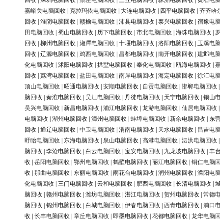
回收
|
深圳电脑回收
|
崇左电脑回收
|
三亚电脑回收
|
株洲电脑回收
|
黄石电
嘉峪关电脑回收
|
克拉玛依电脑回收
|
大连电脑回收
|
四平电脑回收
|
齐齐哈
回收
|
淮阴电脑回收
|
赣榆电脑回收
|
沛县电脑回收
|
泰兴电脑回收
|
宿豫电
田电脑回收
|
蜀山电脑回收
|
历下电脑回收
|
市北电脑回收
|
海珠电脑回收
|
回收
|
柳州电脑回收
|
湘潭电脑回收
|
十堰电脑回收
|
洛阳电脑回收
|
玉溪电
回收
|
辽源电脑回收
|
鸡西电脑回收
|
昌都电脑回收
|
南开电脑回收
|
建邺电
化电脑回收
|
沭阳电脑回收
|
拱墅电脑回收
|
奉化电脑回收
|
瓯海电脑回收
|
回收
|
荔湾电脑回收
|
盐田电脑回收
|
南岸电脑回收
|
海定电脑回收
|
徐汇电
顶山电脑回收
|
昭通电脑回收
|
安顺电脑回收
|
自贡电脑回收
|
邯郸电脑回收
脑回收
|
秦淮电脑回收
|
吴江电脑回收
|
丹徒电脑回收
|
天宁电脑回收
|
锡山
吴兴电脑回收
|
新昌电脑回收
|
浦江电脑回收
|
龙游电脑回收
|
仙居电脑回收
电脑回收
|
湖州电脑回收
|
漳州电脑回收
|
蚌埠电脑回收
|
新余电脑回收
|
东
回收
|
通辽电脑回收
|
中卫电脑回收
|
渭南电脑回收
|
天水电脑回收
|
昌吉电
盱眙电脑回收
|
东海电脑回收
|
泉山电脑回收
|
高港电脑回收
|
泗洪电脑回收
脑回收
|
李沧电脑回收
|
白云电脑回收
|
宝安电脑回收
|
九龙坡电脑回收
|
丰
收
|
岳阳电脑回收
|
鄂州电脑回收
|
鹤壁电脑回收
|
丽江电脑回收
|
铜仁电脑
收
|
那曲电脑回收
|
东丽电脑回收
|
雨花台电脑回收
|
润州电脑回收
|
溧阳电
化电脑回收
|
三门电脑回收
|
云和电脑回收
|
肥西电脑回收
|
长清电脑回收
|
脑回收
|
赣州电脑回收
|
潍坊电脑回收
|
湛江电脑回收
|
贺州电脑回收
|
常德
脑回收
|
锦州电脑回收
|
白城电脑回收
|
伊春电脑回收
|
西青电脑回收
|
浦口
收
|
长丰电脑回收
|
章丘电脑回收
|
即墨电脑回收
|
花都电脑回收
|
龙华电脑