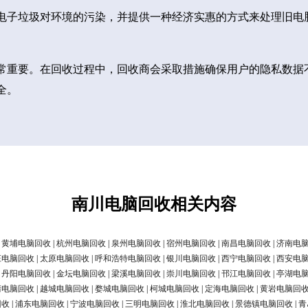
电子垃圾对环境的污染，并提供一种经济实惠的方式来处理旧电
常重要。在回收过程中，回收商会采取措施确保用户的隐私数据
全。
南川电脑回收相关内容
|
黄埔电脑回收
|
杭州电脑回收
|
泉州电脑回收
|
宿州电脑回收
|
南昌电脑回收
|
济南电
庄电脑回收
|
太原电脑回收
|
呼和浩特电脑回收
|
银川电脑回收
|
西宁电脑回收
|
西安电
|
丹阳电脑回收
|
金坛电脑回收
|
梁溪电脑回收
|
崇川电脑回收
|
邗江电脑回收
|
亭湖电
清电脑回收
|
越城电脑回收
|
婺城电脑回收
|
柯城电脑回收
|
定海电脑回收
|
黄岩电脑回
回收
|
浦东电脑回收
|
宁波电脑回收
|
三明电脑回收
|
淮北电脑回收
|
景德镇电脑回收
|
青