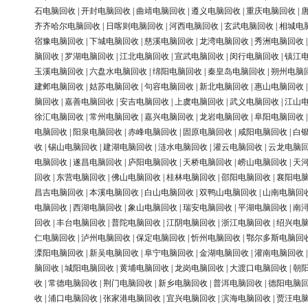
石电脑回收
|
开封电脑回收
|
曲靖电脑回收
|
遵义电脑回收
|
重庆电脑回收
|
齐齐哈尔电脑回收
|
日喀则电脑回收
|
河西电脑回收
|
玄武电脑回收
|
相城电
宿豫电脑回收
|
下城电脑回收
|
慈溪电脑回收
|
龙湾电脑回收
|
秀洲电脑回收
脑回收
|
罗湖电脑回收
|
江北电脑回收
|
宣武电脑回收
|
闵行电脑回收
|
镇江
玉溪电脑回收
|
六盘水电脑回收
|
绵阳电脑回收
|
秦皇岛电脑回收
|
朔州电脑
建邺电脑回收
|
姑苏电脑回收
|
句容电脑回收
|
新北电脑回收
|
惠山电脑回收
脑回收
|
嘉善电脑回收
|
安吉电脑回收
|
上虞电脑回收
|
武义电脑回收
|
江山
徐汇电脑回收
|
常州电脑回收
|
嘉兴电脑回收
|
龙岩电脑回收
|
阜阳电脑回收
电脑回收
|
阳泉电脑回收
|
赤峰电脑回收
|
固原电脑回收
|
咸阳电脑回收
|
白
收
|
锡山电脑回收
|
建湖电脑回收
|
涟水电脑回收
|
灌云电脑回收
|
云龙电脑
电脑回收
|
遂昌电脑回收
|
庐阳电脑回收
|
天桥电脑回收
|
崂山电脑回收
|
天
回收
|
东营电脑回收
|
佛山电脑回收
|
桂林电脑回收
|
邵阳电脑回收
|
襄阳电
昌吉电脑回收
|
本溪电脑回收
|
白山电脑回收
|
双鸭山电脑回收
|
山南电脑回
电脑回收
|
西湖电脑回收
|
象山电脑回收
|
瑞安电脑回收
|
平湖电脑回收
|
南
回收
|
丰台电脑回收
|
普陀电脑回收
|
江阴电脑回收
|
浙江电脑回收
|
绍兴电
仁电脑回收
|
泸州电脑回收
|
保定电脑回收
|
忻州电脑回收
|
鄂尔多斯电脑回
溧阳电脑回收
|
新吴电脑回收
|
阜宁电脑回收
|
金湖电脑回收
|
灌南电脑回收
脑回收
|
城阳电脑回收
|
黄埔电脑回收
|
龙岗电脑回收
|
大渡口电脑回收
|
朝
收
|
常德电脑回收
|
荆门电脑回收
|
新乡电脑回收
|
普洱电脑回收
|
德阳电脑
收
|
浦口电脑回收
|
张家港电脑回收
|
宜兴电脑回收
|
滨海电脑回收
|
贾汪电