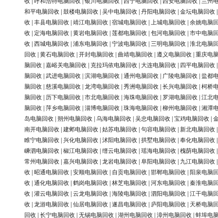
收
|
呼和浩特电脑回收
|
银川电脑回收
|
西宁电脑回收
|
西安电脑回收
|
兰州
和平电脑回收
|
鼓楼电脑回收
|
吴中电脑回收
|
丹阳电脑回收
|
金坛电脑回收
收
|
丰县电脑回收
|
靖江电脑回收
|
宿城电脑回收
|
上城电脑回收
|
余姚电脑
收
|
定海电脑回收
|
黄岩电脑回收
|
莲都电脑回收
|
包河电脑回收
|
市中电脑
收
|
西城电脑回收
|
浦东电脑回收
|
宁波电脑回收
|
三明电脑回收
|
淮北电脑
回收
|
黄石电脑回收
|
开封电脑回收
|
曲靖电脑回收
|
遵义电脑回收
|
重庆电
脑回收
|
嘉峪关电脑回收
|
克拉玛依电脑回收
|
大连电脑回收
|
四平电脑回收
脑回收
|
武进电脑回收
|
滨湖电脑回收
|
通州电脑回收
|
广陵电脑回收
|
盐都
脑回收
|
慈溪电脑回收
|
龙湾电脑回收
|
秀洲电脑回收
|
长兴电脑回收
|
柯桥
脑回收
|
历下电脑回收
|
市北电脑回收
|
海珠电脑回收
|
罗湖电脑回收
|
江北
脑回收
|
萍乡电脑回收
|
淄博电脑回收
|
珠海电脑回收
|
柳州电脑回收
|
湘潭
岛电脑回收
|
朔州电脑回收
|
乌海电脑回收
|
吴忠电脑回收
|
宝鸡电脑回收
|
南开电脑回收
|
建邺电脑回收
|
姑苏电脑回收
|
句容电脑回收
|
新北电脑回收
睢宁电脑回收
|
兴化电脑回收
|
沭阳电脑回收
|
拱墅电脑回收
|
奉化电脑回收
嵊泗电脑回收
|
椒江电脑回收
|
缙云电脑回收
|
瑶海电脑回收
|
槐荫电脑回收
常州电脑回收
|
嘉兴电脑回收
|
龙岩电脑回收
|
阜阳电脑回收
|
九江电脑回收
收
|
昭通电脑回收
|
安顺电脑回收
|
自贡电脑回收
|
邯郸电脑回收
|
阳泉电脑
收
|
通化电脑回收
|
鹤岗电脑回收
|
林芝电脑回收
|
河东电脑回收
|
秦淮电脑
收
|
灌云电脑回收
|
云龙电脑回收
|
海陵电脑回收
|
泗阳电脑回收
|
江干电脑
收
|
龙游电脑回收
|
仙居电脑回收
|
遂昌电脑回收
|
庐阳电脑回收
|
天桥电脑
回收
|
长宁电脑回收
|
无锡电脑回收
|
湖州电脑回收
|
漳州电脑回收
|
蚌埠电