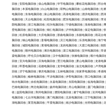
回收
|
安阳电脑回收
|
保山电脑回收
|
毕节电脑回收
|
攀枝花电脑回收
|
邢台
脑回收
|
本溪电脑回收
|
白山电脑回收
|
双鸭山电脑回收
|
山南电脑回收
|
红
电脑回收
|
东海电脑回收
|
泉山电脑回收
|
高港电脑回收
|
泗洪电脑回收
|
西
电脑回收
|
天台电脑回收
|
松阳电脑回收
|
肥东电脑回收
|
历城电脑回收
|
李
阴电脑回收
|
浙江电脑回收
|
绍兴电脑回收
|
宁德电脑回收
|
淮南电脑回收
|
壁电脑回收
|
丽江电脑回收
|
铜仁电脑回收
|
泸州电脑回收
|
保定电脑回收
|
回收
|
松原电脑回收
|
大庆电脑回收
|
那曲电脑回收
|
东丽电脑回收
|
雨花台
脑回收
|
铜山电脑回收
|
姜堰电脑回收
|
滨江电脑回收
|
乐清电脑回收
|
海宁
脑回收
|
城阳电脑回收
|
黄埔电脑回收
|
龙岗电脑回收
|
大渡口电脑回收
|
朝
电脑回收
|
赣州电脑回收
|
潍坊电脑回收
|
湛江电脑回收
|
贺州电脑回收
|
常
梁电脑回收
|
呼伦贝尔电脑回收
|
汉中电脑回收
|
张掖电脑回收
|
喀什电脑回
回收
|
宜兴电脑回收
|
滨海电脑回收
|
贾汪电脑回收
|
萧山电脑回收
|
龙港电
回收
|
即墨电脑回收
|
花都电脑回收
|
龙华电脑回收
|
渝北电脑回收
|
卢湾电
回收
|
济宁电脑回收
|
肇庆电脑回收
|
玉林电脑回收
|
张家界电脑回收
|
孝感
尔电脑回收
|
榆林电脑回收
|
平凉电脑回收
|
伊犁电脑回收
|
营口电脑回收
|
响水电脑回收
|
余杭电脑回收
|
永嘉电脑回收
|
东阳电脑回收
|
临海电脑回收
巴南电脑回收
|
闸北电脑回收
|
扬州电脑回收
|
舟山电脑回收
|
厦门电脑回收
收
|
益阳电脑回收
|
荆州电脑回收
|
濮阳电脑回收
|
遂宁电脑回收
|
沧州电脑
电脑回收
|
七台河电脑回收
|
澳门电脑回收
|
北辰电脑回收
|
江宁电脑回收
|
湖电脑回收
|
莱芜电脑回收
|
平度电脑回收
|
南沙电脑回收
|
光明电脑回收
|