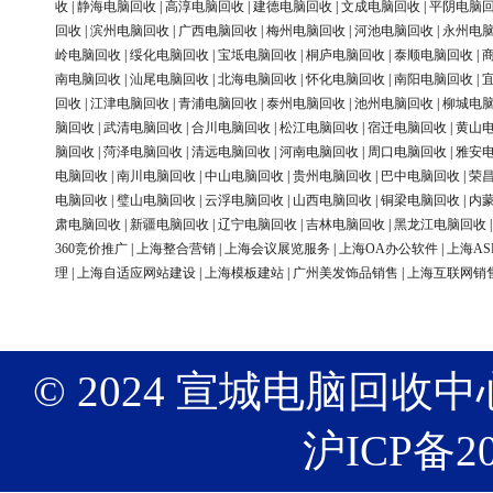
收
|
静海电脑回收
|
高淳电脑回收
|
建德电脑回收
|
文成电脑回收
|
平阴电脑
回收
|
滨州电脑回收
|
广西电脑回收
|
梅州电脑回收
|
河池电脑回收
|
永州电
岭电脑回收
|
绥化电脑回收
|
宝坻电脑回收
|
桐庐电脑回收
|
泰顺电脑回收
|
南电脑回收
|
汕尾电脑回收
|
北海电脑回收
|
怀化电脑回收
|
南阳电脑回收
|
回收
|
江津电脑回收
|
青浦电脑回收
|
泰州电脑回收
|
池州电脑回收
|
柳城电
脑回收
|
武清电脑回收
|
合川电脑回收
|
松江电脑回收
|
宿迁电脑回收
|
黄山
脑回收
|
菏泽电脑回收
|
清远电脑回收
|
河南电脑回收
|
周口电脑回收
|
雅安
电脑回收
|
南川电脑回收
|
中山电脑回收
|
贵州电脑回收
|
巴中电脑回收
|
荣
电脑回收
|
璧山电脑回收
|
云浮电脑回收
|
山西电脑回收
|
铜梁电脑回收
|
内
肃电脑回收
|
新疆电脑回收
|
辽宁电脑回收
|
吉林电脑回收
|
黑龙江电脑回收
360竞价推广
|
上海整合营销
|
上海会议展览服务
|
上海OA办公软件
|
上海AS
理
|
上海自适应网站建设
|
上海模板建站
|
广州美发饰品销售
|
上海互联网销
© 2024 宣城电脑回收中心 版权
沪ICP备20