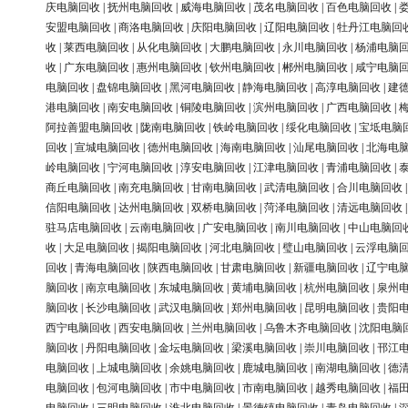
庆电脑回收
|
抚州电脑回收
|
威海电脑回收
|
茂名电脑回收
|
百色电脑回收
|
安盟电脑回收
|
商洛电脑回收
|
庆阳电脑回收
|
辽阳电脑回收
|
牡丹江电脑回
收
|
莱西电脑回收
|
从化电脑回收
|
大鹏电脑回收
|
永川电脑回收
|
杨浦电脑
收
|
广东电脑回收
|
惠州电脑回收
|
钦州电脑回收
|
郴州电脑回收
|
咸宁电脑
电脑回收
|
盘锦电脑回收
|
黑河电脑回收
|
静海电脑回收
|
高淳电脑回收
|
建
港电脑回收
|
南安电脑回收
|
铜陵电脑回收
|
滨州电脑回收
|
广西电脑回收
|
阿拉善盟电脑回收
|
陇南电脑回收
|
铁岭电脑回收
|
绥化电脑回收
|
宝坻电脑
回收
|
宣城电脑回收
|
德州电脑回收
|
海南电脑回收
|
汕尾电脑回收
|
北海电
岭电脑回收
|
宁河电脑回收
|
淳安电脑回收
|
江津电脑回收
|
青浦电脑回收
|
商丘电脑回收
|
南充电脑回收
|
甘南电脑回收
|
武清电脑回收
|
合川电脑回收
信阳电脑回收
|
达州电脑回收
|
双桥电脑回收
|
菏泽电脑回收
|
清远电脑回收
驻马店电脑回收
|
云南电脑回收
|
广安电脑回收
|
南川电脑回收
|
中山电脑回
收
|
大足电脑回收
|
揭阳电脑回收
|
河北电脑回收
|
璧山电脑回收
|
云浮电脑
回收
|
青海电脑回收
|
陕西电脑回收
|
甘肃电脑回收
|
新疆电脑回收
|
辽宁电
脑回收
|
南京电脑回收
|
东城电脑回收
|
黄埔电脑回收
|
杭州电脑回收
|
泉州
脑回收
|
长沙电脑回收
|
武汉电脑回收
|
郑州电脑回收
|
昆明电脑回收
|
贵阳
西宁电脑回收
|
西安电脑回收
|
兰州电脑回收
|
乌鲁木齐电脑回收
|
沈阳电脑
脑回收
|
丹阳电脑回收
|
金坛电脑回收
|
梁溪电脑回收
|
崇川电脑回收
|
邗江
电脑回收
|
上城电脑回收
|
余姚电脑回收
|
鹿城电脑回收
|
南湖电脑回收
|
德
电脑回收
|
包河电脑回收
|
市中电脑回收
|
市南电脑回收
|
越秀电脑回收
|
福