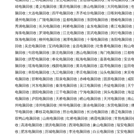
电脑回收
|
三明电脑回收
|
淮北电脑回收
|
景德镇电脑回收
|
青岛电脑回收
|
靖电脑回收
|
遵义电脑回收
|
重庆电脑回收
|
唐山电脑回收
|
大同电脑回收
|
脑回收
|
大连电脑回收
|
四平电脑回收
|
齐齐哈尔电脑回收
|
日喀则电脑回收
通州电脑回收
|
广陵电脑回收
|
盐都电脑回收
|
淮阴电脑回收
|
赣榆电脑回收
秀洲电脑回收
|
长兴电脑回收
|
柯桥电脑回收
|
金东电脑回收
|
衢江电脑回收
海珠电脑回收
|
罗湖电脑回收
|
江北电脑回收
|
宣武电脑回收
|
闵行电脑回收
珠海电脑回收
|
柳州电脑回收
|
湘潭电脑回收
|
十堰电脑回收
|
洛阳电脑回收
回收
|
吴忠电脑回收
|
宝鸡电脑回收
|
金昌电脑回收
|
吐鲁番电脑回收
|
鞍山
脑回收
|
句容电脑回收
|
新北电脑回收
|
惠山电脑回收
|
海门电脑回收
|
江都
脑回收
|
拱墅电脑回收
|
奉化电脑回收
|
瓯海电脑回收
|
嘉善电脑回收
|
安吉
脑回收
|
瑶海电脑回收
|
槐荫电脑回收
|
黄岛电脑回收
|
荔湾电脑回收
|
盐田
脑回收
|
阜阳电脑回收
|
九江电脑回收
|
枣庄电脑回收
|
汕头电脑回收
|
来宾
电脑回收
|
邯郸电脑回收
|
阳泉电脑回收
|
赤峰电脑回收
|
固原电脑回收
|
咸
电脑回收
|
河东电脑回收
|
秦淮电脑回收
|
吴江电脑回收
|
丹徒电脑回收
|
天
电脑回收
|
泗阳电脑回收
|
江干电脑回收
|
宁海电脑回收
|
洞头电脑回收
|
海
电脑回收
|
庐阳电脑回收
|
天桥电脑回收
|
崂山电脑回收
|
天河电脑回收
|
南
州电脑回收
|
漳州电脑回收
|
蚌埠电脑回收
|
新余电脑回收
|
东营电脑回收
|
节电脑回收
|
攀枝花电脑回收
|
邢台电脑回收
|
长治电脑回收
|
通辽电脑回收
双鸭山电脑回收
|
山南电脑回收
|
红桥电脑回收
|
栖霞电脑回收
|
常熟电脑回
收
|
高港电脑回收
|
泗洪电脑回收
|
西湖电脑回收
|
象山电脑回收
|
瑞安电脑
收
|
肥东电脑回收
|
历城电脑回收
|
李沧电脑回收
|
白云电脑回收
|
宝安电脑