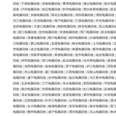
回收
|
宁德电脑回收
|
淮南电脑回收
|
鹰潭电脑回收
|
烟台电脑回收
|
韶关电
回收
|
泸州电脑回收
|
保定电脑回收
|
忻州电脑回收
|
鄂尔多斯电脑回收
|
延
曲电脑回收
|
东丽电脑回收
|
雨花台电脑回收
|
润州电脑回收
|
溧阳电脑回收
滨江电脑回收
|
乐清电脑回收
|
海宁电脑回收
|
兰溪电脑回收
|
开化电脑回收
龙岗电脑回收
|
大渡口电脑回收
|
朝阳电脑回收
|
静安电脑回收
|
昆山电脑回
收
|
湛江电脑回收
|
贺州电脑回收
|
常德电脑回收
|
荆门电脑回收
|
新乡电脑
电脑回收
|
张掖电脑回收
|
喀什电脑回收
|
锦州电脑回收
|
白城电脑回收
|
伊
汪电脑回收
|
萧山电脑回收
|
龙港电脑回收
|
桐乡电脑回收
|
义乌电脑回收
|
华电脑回收
|
渝北电脑回收
|
卢湾电脑回收
|
南通电脑回收
|
衢州电脑回收
|
林电脑回收
|
张家界电脑回收
|
孝感电脑回收
|
焦作电脑回收
|
临沧电脑回收
回收
|
伊犁电脑回收
|
营口电脑回收
|
延边电脑回收
|
佳木斯电脑回收
|
香港
脑回收
|
东阳电脑回收
|
临海电脑回收
|
景宁电脑回收
|
庐江电脑回收
|
济阳
脑回收
|
舟山电脑回收
|
厦门电脑回收
|
江西电脑回收
|
马鞍山电脑回收
|
宜
电脑回收
|
遂宁电脑回收
|
沧州电脑回收
|
临汾电脑回收
|
乌兰察布电脑回收
回收
|
北辰电脑回收
|
江宁电脑回收
|
东台电脑回收
|
富阳电脑回收
|
平阳电
回收
|
南沙电脑回收
|
光明电脑回收
|
北碚电脑回收
|
虹口电脑回收
|
盐城电
回收
|
茂名电脑回收
|
百色电脑回收
|
娄底电脑回收
|
黄冈电脑回收
|
许昌电
脑回收
|
辽阳电脑回收
|
牡丹江电脑回收
|
台湾电脑回收
|
蓟州电脑回收
|
溧
电脑回收
|
永川电脑回收
|
杨浦电脑回收
|
淮安电脑回收
|
丽水电脑回收
|
晋
电脑回收
|
郴州电脑回收
|
咸宁电脑回收
|
漯河电脑回收
|
乐山电脑回收
|
衡