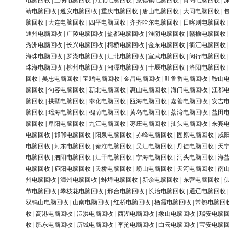
电脑回收
|
三明电脑回收
|
淮北电脑回收
|
景德镇电脑回收
|
青岛电脑回收
|
靖电脑回收
|
遵义电脑回收
|
重庆电脑回收
|
唐山电脑回收
|
大同电脑回收
|
脑回收
|
大连电脑回收
|
四平电脑回收
|
齐齐哈尔电脑回收
|
日喀则电脑回收
通州电脑回收
|
广陵电脑回收
|
盐都电脑回收
|
淮阴电脑回收
|
赣榆电脑回收
秀洲电脑回收
|
长兴电脑回收
|
柯桥电脑回收
|
金东电脑回收
|
衢江电脑回收
海珠电脑回收
|
罗湖电脑回收
|
江北电脑回收
|
宣武电脑回收
|
闵行电脑回收
珠海电脑回收
|
柳州电脑回收
|
湘潭电脑回收
|
十堰电脑回收
|
洛阳电脑回收
回收
|
吴忠电脑回收
|
宝鸡电脑回收
|
金昌电脑回收
|
吐鲁番电脑回收
|
鞍山
脑回收
|
句容电脑回收
|
新北电脑回收
|
惠山电脑回收
|
海门电脑回收
|
江都
脑回收
|
拱墅电脑回收
|
奉化电脑回收
|
瓯海电脑回收
|
嘉善电脑回收
|
安吉
脑回收
|
瑶海电脑回收
|
槐荫电脑回收
|
黄岛电脑回收
|
荔湾电脑回收
|
盐田
脑回收
|
阜阳电脑回收
|
九江电脑回收
|
枣庄电脑回收
|
汕头电脑回收
|
来宾
电脑回收
|
邯郸电脑回收
|
阳泉电脑回收
|
赤峰电脑回收
|
固原电脑回收
|
咸
电脑回收
|
河东电脑回收
|
秦淮电脑回收
|
吴江电脑回收
|
丹徒电脑回收
|
天
电脑回收
|
泗阳电脑回收
|
江干电脑回收
|
宁海电脑回收
|
洞头电脑回收
|
海
电脑回收
|
庐阳电脑回收
|
天桥电脑回收
|
崂山电脑回收
|
天河电脑回收
|
南
州电脑回收
|
漳州电脑回收
|
蚌埠电脑回收
|
新余电脑回收
|
东营电脑回收
|
节电脑回收
|
攀枝花电脑回收
|
邢台电脑回收
|
长治电脑回收
|
通辽电脑回收
双鸭山电脑回收
|
山南电脑回收
|
红桥电脑回收
|
栖霞电脑回收
|
常熟电脑回
收
|
高港电脑回收
|
泗洪电脑回收
|
西湖电脑回收
|
象山电脑回收
|
瑞安电脑
收
|
肥东电脑回收
|
历城电脑回收
|
李沧电脑回收
|
白云电脑回收
|
宝安电脑