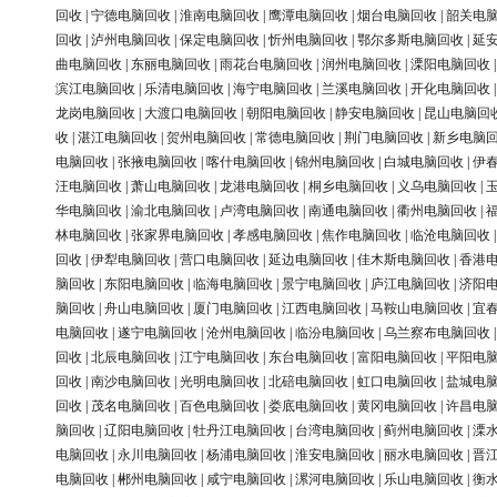
回收
|
宁德电脑回收
|
淮南电脑回收
|
鹰潭电脑回收
|
烟台电脑回收
|
韶关电
回收
|
泸州电脑回收
|
保定电脑回收
|
忻州电脑回收
|
鄂尔多斯电脑回收
|
延
曲电脑回收
|
东丽电脑回收
|
雨花台电脑回收
|
润州电脑回收
|
溧阳电脑回收
滨江电脑回收
|
乐清电脑回收
|
海宁电脑回收
|
兰溪电脑回收
|
开化电脑回收
龙岗电脑回收
|
大渡口电脑回收
|
朝阳电脑回收
|
静安电脑回收
|
昆山电脑回
收
|
湛江电脑回收
|
贺州电脑回收
|
常德电脑回收
|
荆门电脑回收
|
新乡电脑
电脑回收
|
张掖电脑回收
|
喀什电脑回收
|
锦州电脑回收
|
白城电脑回收
|
伊
汪电脑回收
|
萧山电脑回收
|
龙港电脑回收
|
桐乡电脑回收
|
义乌电脑回收
|
华电脑回收
|
渝北电脑回收
|
卢湾电脑回收
|
南通电脑回收
|
衢州电脑回收
|
林电脑回收
|
张家界电脑回收
|
孝感电脑回收
|
焦作电脑回收
|
临沧电脑回收
回收
|
伊犁电脑回收
|
营口电脑回收
|
延边电脑回收
|
佳木斯电脑回收
|
香港
脑回收
|
东阳电脑回收
|
临海电脑回收
|
景宁电脑回收
|
庐江电脑回收
|
济阳
脑回收
|
舟山电脑回收
|
厦门电脑回收
|
江西电脑回收
|
马鞍山电脑回收
|
宜
电脑回收
|
遂宁电脑回收
|
沧州电脑回收
|
临汾电脑回收
|
乌兰察布电脑回收
回收
|
北辰电脑回收
|
江宁电脑回收
|
东台电脑回收
|
富阳电脑回收
|
平阳电
回收
|
南沙电脑回收
|
光明电脑回收
|
北碚电脑回收
|
虹口电脑回收
|
盐城电
回收
|
茂名电脑回收
|
百色电脑回收
|
娄底电脑回收
|
黄冈电脑回收
|
许昌电
脑回收
|
辽阳电脑回收
|
牡丹江电脑回收
|
台湾电脑回收
|
蓟州电脑回收
|
溧
电脑回收
|
永川电脑回收
|
杨浦电脑回收
|
淮安电脑回收
|
丽水电脑回收
|
晋
电脑回收
|
郴州电脑回收
|
咸宁电脑回收
|
漯河电脑回收
|
乐山电脑回收
|
衡