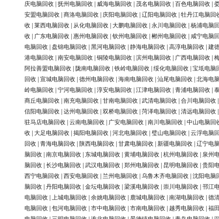
庆电脑回收
|
抚州电脑回收
|
威海电脑回收
|
茂名电脑回收
|
百色电脑回收
|
安盟电脑回收
|
商洛电脑回收
|
庆阳电脑回收
|
辽阳电脑回收
|
牡丹江电脑回
收
|
莱西电脑回收
|
从化电脑回收
|
大鹏电脑回收
|
永川电脑回收
|
杨浦电脑
收
|
广东电脑回收
|
惠州电脑回收
|
钦州电脑回收
|
郴州电脑回收
|
咸宁电脑
电脑回收
|
盘锦电脑回收
|
黑河电脑回收
|
静海电脑回收
|
高淳电脑回收
|
建
港电脑回收
|
南安电脑回收
|
铜陵电脑回收
|
滨州电脑回收
|
广西电脑回收
|
阿拉善盟电脑回收
|
陇南电脑回收
|
铁岭电脑回收
|
绥化电脑回收
|
宝坻电脑
回收
|
宣城电脑回收
|
德州电脑回收
|
海南电脑回收
|
汕尾电脑回收
|
北海电
岭电脑回收
|
宁河电脑回收
|
淳安电脑回收
|
江津电脑回收
|
青浦电脑回收
|
商丘电脑回收
|
南充电脑回收
|
甘南电脑回收
|
武清电脑回收
|
合川电脑回收
信阳电脑回收
|
达州电脑回收
|
双桥电脑回收
|
菏泽电脑回收
|
清远电脑回收
驻马店电脑回收
|
云南电脑回收
|
广安电脑回收
|
南川电脑回收
|
中山电脑回
收
|
大足电脑回收
|
揭阳电脑回收
|
河北电脑回收
|
璧山电脑回收
|
云浮电脑
回收
|
青海电脑回收
|
陕西电脑回收
|
甘肃电脑回收
|
新疆电脑回收
|
辽宁电
脑回收
|
南京电脑回收
|
东城电脑回收
|
黄埔电脑回收
|
杭州电脑回收
|
泉州
脑回收
|
长沙电脑回收
|
武汉电脑回收
|
郑州电脑回收
|
昆明电脑回收
|
贵阳
西宁电脑回收
|
西安电脑回收
|
兰州电脑回收
|
乌鲁木齐电脑回收
|
沈阳电脑
脑回收
|
丹阳电脑回收
|
金坛电脑回收
|
梁溪电脑回收
|
崇川电脑回收
|
邗江
电脑回收
|
上城电脑回收
|
余姚电脑回收
|
鹿城电脑回收
|
南湖电脑回收
|
德
电脑回收
|
包河电脑回收
|
市中电脑回收
|
市南电脑回收
|
越秀电脑回收
|
福