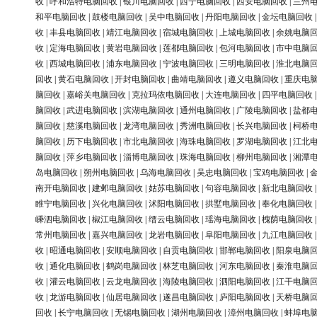
收
|
呼和浩特电脑回收
|
银川电脑回收
|
西宁电脑回收
|
西安电脑回收
|
兰州
和平电脑回收
|
鼓楼电脑回收
|
吴中电脑回收
|
丹阳电脑回收
|
金坛电脑回收
收
|
丰县电脑回收
|
靖江电脑回收
|
宿城电脑回收
|
上城电脑回收
|
余姚电脑
收
|
定海电脑回收
|
黄岩电脑回收
|
莲都电脑回收
|
包河电脑回收
|
市中电脑
收
|
西城电脑回收
|
浦东电脑回收
|
宁波电脑回收
|
三明电脑回收
|
淮北电脑
回收
|
黄石电脑回收
|
开封电脑回收
|
曲靖电脑回收
|
遵义电脑回收
|
重庆电
脑回收
|
嘉峪关电脑回收
|
克拉玛依电脑回收
|
大连电脑回收
|
四平电脑回收
脑回收
|
武进电脑回收
|
滨湖电脑回收
|
通州电脑回收
|
广陵电脑回收
|
盐都
脑回收
|
慈溪电脑回收
|
龙湾电脑回收
|
秀洲电脑回收
|
长兴电脑回收
|
柯桥
脑回收
|
历下电脑回收
|
市北电脑回收
|
海珠电脑回收
|
罗湖电脑回收
|
江北
脑回收
|
萍乡电脑回收
|
淄博电脑回收
|
珠海电脑回收
|
柳州电脑回收
|
湘潭
岛电脑回收
|
朔州电脑回收
|
乌海电脑回收
|
吴忠电脑回收
|
宝鸡电脑回收
|
南开电脑回收
|
建邺电脑回收
|
姑苏电脑回收
|
句容电脑回收
|
新北电脑回收
睢宁电脑回收
|
兴化电脑回收
|
沭阳电脑回收
|
拱墅电脑回收
|
奉化电脑回收
嵊泗电脑回收
|
椒江电脑回收
|
缙云电脑回收
|
瑶海电脑回收
|
槐荫电脑回收
常州电脑回收
|
嘉兴电脑回收
|
龙岩电脑回收
|
阜阳电脑回收
|
九江电脑回收
收
|
昭通电脑回收
|
安顺电脑回收
|
自贡电脑回收
|
邯郸电脑回收
|
阳泉电脑
收
|
通化电脑回收
|
鹤岗电脑回收
|
林芝电脑回收
|
河东电脑回收
|
秦淮电脑
收
|
灌云电脑回收
|
云龙电脑回收
|
海陵电脑回收
|
泗阳电脑回收
|
江干电脑
收
|
龙游电脑回收
|
仙居电脑回收
|
遂昌电脑回收
|
庐阳电脑回收
|
天桥电脑
回收
|
长宁电脑回收
|
无锡电脑回收
|
湖州电脑回收
|
漳州电脑回收
|
蚌埠电