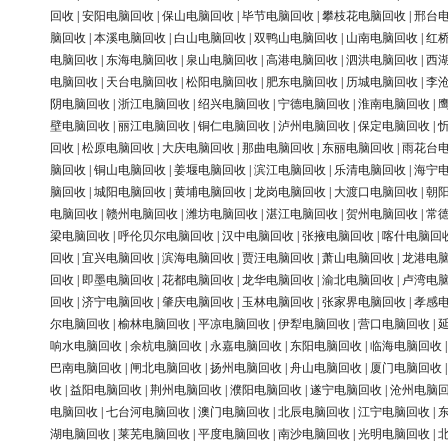
回收
|
安阳电脑回收
|
保山电脑回收
|
毕节电脑回收
|
攀枝花电脑回收
|
邢台
脑回收
|
本溪电脑回收
|
白山电脑回收
|
双鸭山电脑回收
|
山南电脑回收
|
红
电脑回收
|
东海电脑回收
|
泉山电脑回收
|
高港电脑回收
|
泗洪电脑回收
|
西
电脑回收
|
天台电脑回收
|
松阳电脑回收
|
肥东电脑回收
|
历城电脑回收
|
李
阴电脑回收
|
浙江电脑回收
|
绍兴电脑回收
|
宁德电脑回收
|
淮南电脑回收
|
壁电脑回收
|
丽江电脑回收
|
铜仁电脑回收
|
泸州电脑回收
|
保定电脑回收
|
回收
|
松原电脑回收
|
大庆电脑回收
|
那曲电脑回收
|
东丽电脑回收
|
雨花台
脑回收
|
铜山电脑回收
|
姜堰电脑回收
|
滨江电脑回收
|
乐清电脑回收
|
海宁
脑回收
|
城阳电脑回收
|
黄埔电脑回收
|
龙岗电脑回收
|
大渡口电脑回收
|
朝
电脑回收
|
赣州电脑回收
|
潍坊电脑回收
|
湛江电脑回收
|
贺州电脑回收
|
常
梁电脑回收
|
呼伦贝尔电脑回收
|
汉中电脑回收
|
张掖电脑回收
|
喀什电脑回
回收
|
宜兴电脑回收
|
滨海电脑回收
|
贾汪电脑回收
|
萧山电脑回收
|
龙港电
回收
|
即墨电脑回收
|
花都电脑回收
|
龙华电脑回收
|
渝北电脑回收
|
卢湾电
回收
|
济宁电脑回收
|
肇庆电脑回收
|
玉林电脑回收
|
张家界电脑回收
|
孝感
尔电脑回收
|
榆林电脑回收
|
平凉电脑回收
|
伊犁电脑回收
|
营口电脑回收
|
响水电脑回收
|
余杭电脑回收
|
永嘉电脑回收
|
东阳电脑回收
|
临海电脑回收
巴南电脑回收
|
闸北电脑回收
|
扬州电脑回收
|
舟山电脑回收
|
厦门电脑回收
收
|
益阳电脑回收
|
荆州电脑回收
|
濮阳电脑回收
|
遂宁电脑回收
|
沧州电脑
电脑回收
|
七台河电脑回收
|
澳门电脑回收
|
北辰电脑回收
|
江宁电脑回收
|
湖电脑回收
|
莱芜电脑回收
|
平度电脑回收
|
南沙电脑回收
|
光明电脑回收
|