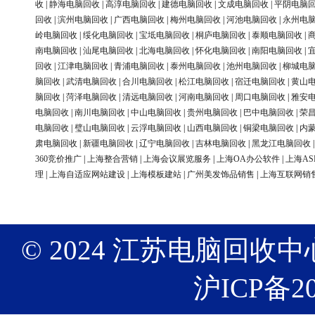
收
|
静海电脑回收
|
高淳电脑回收
|
建德电脑回收
|
文成电脑回收
|
平阴电脑
回收
|
滨州电脑回收
|
广西电脑回收
|
梅州电脑回收
|
河池电脑回收
|
永州电
岭电脑回收
|
绥化电脑回收
|
宝坻电脑回收
|
桐庐电脑回收
|
泰顺电脑回收
|
南电脑回收
|
汕尾电脑回收
|
北海电脑回收
|
怀化电脑回收
|
南阳电脑回收
|
回收
|
江津电脑回收
|
青浦电脑回收
|
泰州电脑回收
|
池州电脑回收
|
柳城电
脑回收
|
武清电脑回收
|
合川电脑回收
|
松江电脑回收
|
宿迁电脑回收
|
黄山
脑回收
|
菏泽电脑回收
|
清远电脑回收
|
河南电脑回收
|
周口电脑回收
|
雅安
电脑回收
|
南川电脑回收
|
中山电脑回收
|
贵州电脑回收
|
巴中电脑回收
|
荣
电脑回收
|
璧山电脑回收
|
云浮电脑回收
|
山西电脑回收
|
铜梁电脑回收
|
内
肃电脑回收
|
新疆电脑回收
|
辽宁电脑回收
|
吉林电脑回收
|
黑龙江电脑回收
360竞价推广
|
上海整合营销
|
上海会议展览服务
|
上海OA办公软件
|
上海AS
理
|
上海自适应网站建设
|
上海模板建站
|
广州美发饰品销售
|
上海互联网销
© 2024 江苏电脑回收中心 版权
沪ICP备20