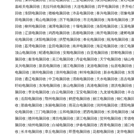
回收
|
深圳电脑回收
|
崇左电脑回收
|
三亚电脑回收
|
株洲电脑回收
|
黄石电
嘉峪关电脑回收
|
克拉玛依电脑回收
|
大连电脑回收
|
四平电脑回收
|
齐齐哈
回收
|
淮阴电脑回收
|
赣榆电脑回收
|
沛县电脑回收
|
泰兴电脑回收
|
宿豫电
田电脑回收
|
蜀山电脑回收
|
历下电脑回收
|
市北电脑回收
|
海珠电脑回收
|
回收
|
柳州电脑回收
|
湘潭电脑回收
|
十堰电脑回收
|
洛阳电脑回收
|
玉溪电
回收
|
辽源电脑回收
|
鸡西电脑回收
|
昌都电脑回收
|
南开电脑回收
|
建邺电
化电脑回收
|
沭阳电脑回收
|
拱墅电脑回收
|
奉化电脑回收
|
瓯海电脑回收
|
回收
|
荔湾电脑回收
|
盐田电脑回收
|
南岸电脑回收
|
海定电脑回收
|
徐汇电
顶山电脑回收
|
昭通电脑回收
|
安顺电脑回收
|
自贡电脑回收
|
邯郸电脑回收
脑回收
|
秦淮电脑回收
|
吴江电脑回收
|
丹徒电脑回收
|
天宁电脑回收
|
锡山
吴兴电脑回收
|
新昌电脑回收
|
浦江电脑回收
|
龙游电脑回收
|
仙居电脑回收
电脑回收
|
湖州电脑回收
|
漳州电脑回收
|
蚌埠电脑回收
|
新余电脑回收
|
东
回收
|
通辽电脑回收
|
中卫电脑回收
|
渭南电脑回收
|
天水电脑回收
|
昌吉电
盱眙电脑回收
|
东海电脑回收
|
泉山电脑回收
|
高港电脑回收
|
泗洪电脑回收
脑回收
|
李沧电脑回收
|
白云电脑回收
|
宝安电脑回收
|
九龙坡电脑回收
|
丰
收
|
岳阳电脑回收
|
鄂州电脑回收
|
鹤壁电脑回收
|
丽江电脑回收
|
铜仁电脑
收
|
那曲电脑回收
|
东丽电脑回收
|
雨花台电脑回收
|
润州电脑回收
|
溧阳电
化电脑回收
|
三门电脑回收
|
云和电脑回收
|
肥西电脑回收
|
长清电脑回收
|
脑回收
|
赣州电脑回收
|
潍坊电脑回收
|
湛江电脑回收
|
贺州电脑回收
|
常德
脑回收
|
锦州电脑回收
|
白城电脑回收
|
伊春电脑回收
|
西青电脑回收
|
浦口
收
|
长丰电脑回收
|
章丘电脑回收
|
即墨电脑回收
|
花都电脑回收
|
龙华电脑