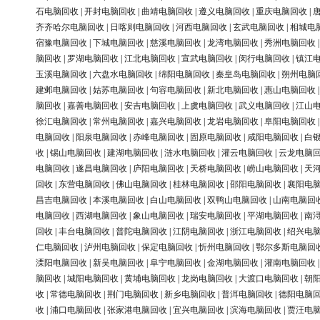
石电脑回收
|
开封电脑回收
|
曲靖电脑回收
|
遵义电脑回收
|
重庆电脑回收
|
齐齐哈尔电脑回收
|
日喀则电脑回收
|
河西电脑回收
|
玄武电脑回收
|
相城电
宿豫电脑回收
|
下城电脑回收
|
慈溪电脑回收
|
龙湾电脑回收
|
秀洲电脑回收
脑回收
|
罗湖电脑回收
|
江北电脑回收
|
宣武电脑回收
|
闵行电脑回收
|
镇江
玉溪电脑回收
|
六盘水电脑回收
|
绵阳电脑回收
|
秦皇岛电脑回收
|
朔州电脑
建邺电脑回收
|
姑苏电脑回收
|
句容电脑回收
|
新北电脑回收
|
惠山电脑回收
脑回收
|
嘉善电脑回收
|
安吉电脑回收
|
上虞电脑回收
|
武义电脑回收
|
江山
徐汇电脑回收
|
常州电脑回收
|
嘉兴电脑回收
|
龙岩电脑回收
|
阜阳电脑回收
电脑回收
|
阳泉电脑回收
|
赤峰电脑回收
|
固原电脑回收
|
咸阳电脑回收
|
白
收
|
锡山电脑回收
|
建湖电脑回收
|
涟水电脑回收
|
灌云电脑回收
|
云龙电脑
电脑回收
|
遂昌电脑回收
|
庐阳电脑回收
|
天桥电脑回收
|
崂山电脑回收
|
天
回收
|
东营电脑回收
|
佛山电脑回收
|
桂林电脑回收
|
邵阳电脑回收
|
襄阳电
昌吉电脑回收
|
本溪电脑回收
|
白山电脑回收
|
双鸭山电脑回收
|
山南电脑回
电脑回收
|
西湖电脑回收
|
象山电脑回收
|
瑞安电脑回收
|
平湖电脑回收
|
南
回收
|
丰台电脑回收
|
普陀电脑回收
|
江阴电脑回收
|
浙江电脑回收
|
绍兴电
仁电脑回收
|
泸州电脑回收
|
保定电脑回收
|
忻州电脑回收
|
鄂尔多斯电脑回
溧阳电脑回收
|
新吴电脑回收
|
阜宁电脑回收
|
金湖电脑回收
|
灌南电脑回收
脑回收
|
城阳电脑回收
|
黄埔电脑回收
|
龙岗电脑回收
|
大渡口电脑回收
|
朝
收
|
常德电脑回收
|
荆门电脑回收
|
新乡电脑回收
|
普洱电脑回收
|
德阳电脑
收
|
浦口电脑回收
|
张家港电脑回收
|
宜兴电脑回收
|
滨海电脑回收
|
贾汪电