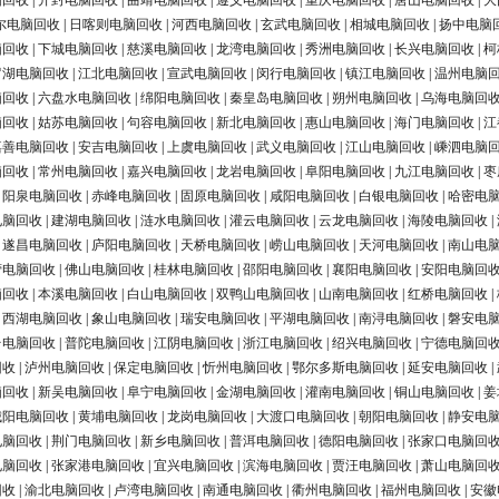
脑回收
|
开封电脑回收
|
曲靖电脑回收
|
遵义电脑回收
|
重庆电脑回收
|
唐山电脑回收
|
大
尔电脑回收
|
日喀则电脑回收
|
河西电脑回收
|
玄武电脑回收
|
相城电脑回收
|
扬中电脑
脑回收
|
下城电脑回收
|
慈溪电脑回收
|
龙湾电脑回收
|
秀洲电脑回收
|
长兴电脑回收
|
柯
罗湖电脑回收
|
江北电脑回收
|
宣武电脑回收
|
闵行电脑回收
|
镇江电脑回收
|
温州电脑
脑回收
|
六盘水电脑回收
|
绵阳电脑回收
|
秦皇岛电脑回收
|
朔州电脑回收
|
乌海电脑回
脑回收
|
姑苏电脑回收
|
句容电脑回收
|
新北电脑回收
|
惠山电脑回收
|
海门电脑回收
|
江
嘉善电脑回收
|
安吉电脑回收
|
上虞电脑回收
|
武义电脑回收
|
江山电脑回收
|
嵊泗电脑
脑回收
|
常州电脑回收
|
嘉兴电脑回收
|
龙岩电脑回收
|
阜阳电脑回收
|
九江电脑回收
|
枣
|
阳泉电脑回收
|
赤峰电脑回收
|
固原电脑回收
|
咸阳电脑回收
|
白银电脑回收
|
哈密电
电脑回收
|
建湖电脑回收
|
涟水电脑回收
|
灌云电脑回收
|
云龙电脑回收
|
海陵电脑回收
|
|
遂昌电脑回收
|
庐阳电脑回收
|
天桥电脑回收
|
崂山电脑回收
|
天河电脑回收
|
南山电
营电脑回收
|
佛山电脑回收
|
桂林电脑回收
|
邵阳电脑回收
|
襄阳电脑回收
|
安阳电脑回
脑回收
|
本溪电脑回收
|
白山电脑回收
|
双鸭山电脑回收
|
山南电脑回收
|
红桥电脑回收
|
|
西湖电脑回收
|
象山电脑回收
|
瑞安电脑回收
|
平湖电脑回收
|
南浔电脑回收
|
磐安电
台电脑回收
|
普陀电脑回收
|
江阴电脑回收
|
浙江电脑回收
|
绍兴电脑回收
|
宁德电脑回
回收
|
泸州电脑回收
|
保定电脑回收
|
忻州电脑回收
|
鄂尔多斯电脑回收
|
延安电脑回收
|
脑回收
|
新吴电脑回收
|
阜宁电脑回收
|
金湖电脑回收
|
灌南电脑回收
|
铜山电脑回收
|
姜
城阳电脑回收
|
黄埔电脑回收
|
龙岗电脑回收
|
大渡口电脑回收
|
朝阳电脑回收
|
静安电
电脑回收
|
荆门电脑回收
|
新乡电脑回收
|
普洱电脑回收
|
德阳电脑回收
|
张家口电脑回
电脑回收
|
张家港电脑回收
|
宜兴电脑回收
|
滨海电脑回收
|
贾汪电脑回收
|
萧山电脑回
回收
|
渝北电脑回收
|
卢湾电脑回收
|
南通电脑回收
|
衢州电脑回收
|
福州电脑回收
|
安徽