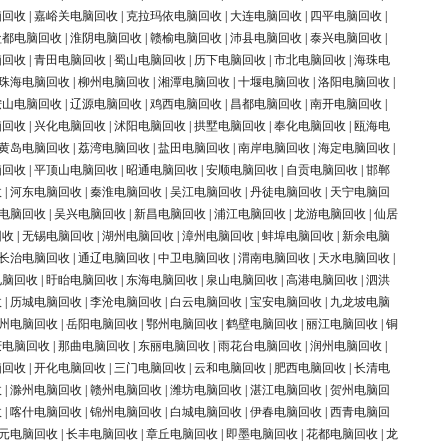
脑回收
|
嘉峪关电脑回收
|
克拉玛依电脑回收
|
大连电脑回收
|
四平电脑回收
|
盐都电脑回收
|
淮阴电脑回收
|
赣榆电脑回收
|
沛县电脑回收
|
泰兴电脑回收
|
脑回收
|
青田电脑回收
|
蜀山电脑回收
|
历下电脑回收
|
市北电脑回收
|
海珠电
珠海电脑回收
|
柳州电脑回收
|
湘潭电脑回收
|
十堰电脑回收
|
洛阳电脑回收
|
鞍山电脑回收
|
辽源电脑回收
|
鸡西电脑回收
|
昌都电脑回收
|
南开电脑回收
|
脑回收
|
兴化电脑回收
|
沭阳电脑回收
|
拱墅电脑回收
|
奉化电脑回收
|
瓯海电
黄岛电脑回收
|
荔湾电脑回收
|
盐田电脑回收
|
南岸电脑回收
|
海定电脑回收
|
脑回收
|
平顶山电脑回收
|
昭通电脑回收
|
安顺电脑回收
|
自贡电脑回收
|
邯郸
收
|
河东电脑回收
|
秦淮电脑回收
|
吴江电脑回收
|
丹徒电脑回收
|
天宁电脑回
电脑回收
|
吴兴电脑回收
|
新昌电脑回收
|
浦江电脑回收
|
龙游电脑回收
|
仙居
回收
|
无锡电脑回收
|
湖州电脑回收
|
漳州电脑回收
|
蚌埠电脑回收
|
新余电脑
长治电脑回收
|
通辽电脑回收
|
中卫电脑回收
|
渭南电脑回收
|
天水电脑回收
|
电脑回收
|
盱眙电脑回收
|
东海电脑回收
|
泉山电脑回收
|
高港电脑回收
|
泗洪
收
|
历城电脑回收
|
李沧电脑回收
|
白云电脑回收
|
宝安电脑回收
|
九龙坡电脑
州电脑回收
|
岳阳电脑回收
|
鄂州电脑回收
|
鹤壁电脑回收
|
丽江电脑回收
|
铜
庆电脑回收
|
那曲电脑回收
|
东丽电脑回收
|
雨花台电脑回收
|
润州电脑回收
|
脑回收
|
开化电脑回收
|
三门电脑回收
|
云和电脑回收
|
肥西电脑回收
|
长清电
收
|
滁州电脑回收
|
赣州电脑回收
|
潍坊电脑回收
|
湛江电脑回收
|
贺州电脑回
收
|
喀什电脑回收
|
锦州电脑回收
|
白城电脑回收
|
伊春电脑回收
|
西青电脑回
元电脑回收
|
长丰电脑回收
|
章丘电脑回收
|
即墨电脑回收
|
花都电脑回收
|
龙