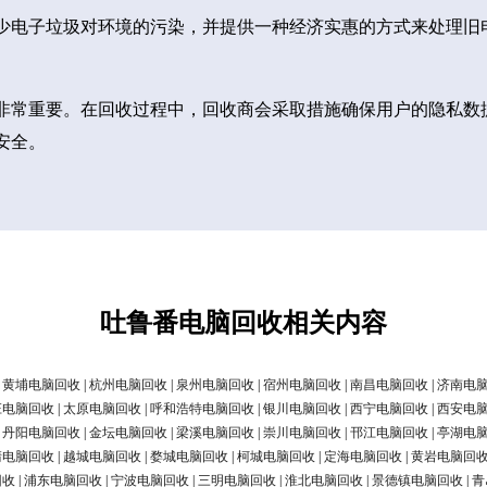
少电子垃圾对环境的污染，并提供一种经济实惠的方式来处理旧
非常重要。在回收过程中，回收商会采取措施确保用户的隐私数
安全。
吐鲁番电脑回收相关内容
|
黄埔电脑回收
|
杭州电脑回收
|
泉州电脑回收
|
宿州电脑回收
|
南昌电脑回收
|
济南电
庄电脑回收
|
太原电脑回收
|
呼和浩特电脑回收
|
银川电脑回收
|
西宁电脑回收
|
西安电
|
丹阳电脑回收
|
金坛电脑回收
|
梁溪电脑回收
|
崇川电脑回收
|
邗江电脑回收
|
亭湖电
清电脑回收
|
越城电脑回收
|
婺城电脑回收
|
柯城电脑回收
|
定海电脑回收
|
黄岩电脑回
回收
|
浦东电脑回收
|
宁波电脑回收
|
三明电脑回收
|
淮北电脑回收
|
景德镇电脑回收
|
青