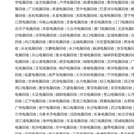
华电脑回收
|
渝北电脑回收
|
卢湾电脑回收
|
南通电脑回收
|
衢州电脑回收
|
脑回收
|
广元电脑回收
|
承德电脑回收
|
晋中电脑回收
|
巴彦淖尔电脑回收
|
脑回收
|
余杭电脑回收
|
永嘉电脑回收
|
东阳电脑回收
|
临海电脑回收
|
景宁
江西电脑回收
|
马鞍山电脑回收
|
宜春电脑回收
|
泰安电脑回收
|
江门电脑回
石河子电脑回收
|
阜新电脑回收
|
七台河电脑回收
|
澳门电脑回收
|
北辰电脑
沙电脑回收
|
光明电脑回收
|
北碚电脑回收
|
虹口电脑回收
|
盐城电脑回收
|
回收
|
内江电脑回收
|
廊坊电脑回收
|
运城电脑回收
|
兴安盟电脑回收
|
商洛
收
|
从化电脑回收
|
大鹏电脑回收
|
永川电脑回收
|
杨浦电脑回收
|
淮安电脑
电脑回收
|
乐山电脑回收
|
衡水电脑回收
|
晋城电脑回收
|
锡林郭勒盟电脑回
电脑回收
|
连云港电脑回收
|
南安电脑回收
|
铜陵电脑回收
|
滨州电脑回收
|
化电脑回收
|
宝坻电脑回收
|
桐庐电脑回收
|
泰顺电脑回收
|
商河电脑回收
|
回收
|
临夏电脑回收
|
葫芦岛电脑回收
|
大兴安岭电脑回收
|
宁河电脑回收
|
脑回收
|
甘南电脑回收
|
武清电脑回收
|
合川电脑回收
|
松江电脑回收
|
宿迁
周口电脑回收
|
雅安电脑回收
|
万盛电脑回收
|
莱芜电脑回收
|
东莞电脑回收
电脑回收
|
大足电脑回收
|
揭阳电脑回收
|
河北电脑回收
|
璧山电脑回收
|
云
回收
|
辽宁电脑回收
|
吉林电脑回收
|
黑龙江电脑回收
|
西藏电脑回收
|
合肥
广州电脑回收
|
南宁电脑回收
|
海口电脑回收
|
长沙电脑回收
|
武汉电脑回收
兰州电脑回收
|
乌鲁木齐电脑回收
|
沈阳电脑回收
|
长春电脑回收
|
哈尔滨电
清江浦电脑回收
|
海州电脑回收
|
丰县电脑回收
|
靖江电脑回收
|
宿城电脑回
电脑回收
|
包河电脑回收
|
市中电脑回收
|
市南电脑回收
|
越秀电脑回收
|
福