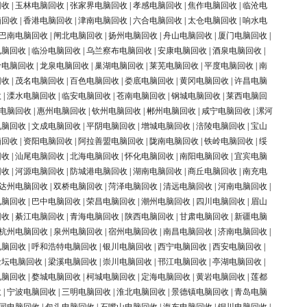
回收
|
玉林电脑回收
|
张家界电脑回收
|
孝感电脑回收
|
焦作电脑回收
|
临沧电
脑回收
|
香港电脑回收
|
津南电脑回收
|
六合电脑回收
|
太仓电脑回收
|
响水电
巴南电脑回收
|
闸北电脑回收
|
扬州电脑回收
|
舟山电脑回收
|
厦门电脑回收
|
电脑回收
|
临汾电脑回收
|
乌兰察布电脑回收
|
安康电脑回收
|
酒泉电脑回收
|
岭电脑回收
|
龙泉电脑回收
|
巢湖电脑回收
|
莱芜电脑回收
|
平度电脑回收
|
南
回收
|
茂名电脑回收
|
百色电脑回收
|
娄底电脑回收
|
黄冈电脑回收
|
许昌电脑
收
|
溧水电脑回收
|
临安电脑回收
|
苍南电脑回收
|
钢城电脑回收
|
莱西电脑回
电脑回收
|
惠州电脑回收
|
钦州电脑回收
|
郴州电脑回收
|
咸宁电脑回收
|
漯河
电脑回收
|
文成电脑回收
|
平阴电脑回收
|
增城电脑回收
|
涪陵电脑回收
|
宝山
脑回收
|
资阳电脑回收
|
阿拉善盟电脑回收
|
陇南电脑回收
|
铁岭电脑回收
|
绥
回收
|
汕尾电脑回收
|
北海电脑回收
|
怀化电脑回收
|
南阳电脑回收
|
宜宾电脑
回收
|
河源电脑回收
|
防城港电脑回收
|
湖南电脑回收
|
商丘电脑回收
|
南充电
达州电脑回收
|
双桥电脑回收
|
菏泽电脑回收
|
清远电脑回收
|
河南电脑回收
|
电脑回收
|
巴中电脑回收
|
荣昌电脑回收
|
潮州电脑回收
|
四川电脑回收
|
眉山
回收
|
綦江电脑回收
|
青海电脑回收
|
陕西电脑回收
|
甘肃电脑回收
|
新疆电脑
杭州电脑回收
|
泉州电脑回收
|
宿州电脑回收
|
南昌电脑回收
|
济南电脑回收
|
电脑回收
|
呼和浩特电脑回收
|
银川电脑回收
|
西宁电脑回收
|
西安电脑回收
|
金坛电脑回收
|
梁溪电脑回收
|
崇川电脑回收
|
邗江电脑回收
|
亭湖电脑回收
|
电脑回收
|
婺城电脑回收
|
柯城电脑回收
|
定海电脑回收
|
黄岩电脑回收
|
莲都
收
|
宁波电脑回收
|
三明电脑回收
|
淮北电脑回收
|
景德镇电脑回收
|
青岛电脑