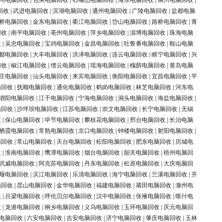
同电脑回收
|
包头电脑回收
|
石嘴山电脑回收
|
海东电脑回收
|
铜川电脑回收
|
回收
|
武进电脑回收
|
滨湖电脑回收
|
通州电脑回收
|
广陵电脑回收
|
盐都电脑
桥电脑回收
|
金东电脑回收
|
衢江电脑回收
|
岱山电脑回收
|
路桥电脑回收
|
青
回收
|
南平电脑回收
|
亳州电脑回收
|
萍乡电脑回收
|
淄博电脑回收
|
珠海电脑
收
|
吴忠电脑回收
|
宝鸡电脑回收
|
金昌电脑回收
|
吐鲁番电脑回收
|
鞍山电脑
都电脑回收
|
大丰电脑回收
|
洪泽电脑回收
|
连云电脑回收
|
睢宁电脑回收
|
兴
回收
|
椒江电脑回收
|
缙云电脑回收
|
瑶海电脑回收
|
槐荫电脑回收
|
黄岛电脑
庄电脑回收
|
汕头电脑回收
|
来宾电脑回收
|
衡阳电脑回收
|
宜昌电脑回收
|
平
脑回收
|
抚顺电脑回收
|
通化电脑回收
|
鹤岗电脑回收
|
林芝电脑回收
|
河东电
泗阳电脑回收
|
江干电脑回收
|
宁海电脑回收
|
洞头电脑回收
|
海盐电脑回收
|
脑回收
|
沙坪坝电脑回收
|
江苏电脑回收
|
崇文电脑回收
|
长宁电脑回收
|
无锡
收
|
保山电脑回收
|
毕节电脑回收
|
攀枝花电脑回收
|
邢台电脑回收
|
长治电脑
栖霞电脑回收
|
常熟电脑回收
|
京口电脑回收
|
钟楼电脑回收
|
射阳电脑回收
|
脑回收
|
常山电脑回收
|
天台电脑回收
|
松阳电脑回收
|
肥东电脑回收
|
历城电
收
|
淮南电脑回收
|
鹰潭电脑回收
|
烟台电脑回收
|
韶关电脑回收
|
梧州电脑回
武威电脑回收
|
阿克苏电脑回收
|
丹东电脑回收
|
松原电脑回收
|
大庆电脑回
堰电脑回收
|
滨江电脑回收
|
乐清电脑回收
|
海宁电脑回收
|
兰溪电脑回收
|
开
脑回收
|
昆山电脑回收
|
金华电脑回收
|
福建电脑回收
|
莆田电脑回收
|
滁州电
收
|
吕梁电脑回收
|
呼伦贝尔电脑回收
|
汉中电脑回收
|
张掖电脑回收
|
喀什电
收
|
龙港电脑回收
|
桐乡电脑回收
|
义乌电脑回收
|
玉环电脑回收
|
庆元电脑回
电脑回收
|
六安电脑回收
|
吉安电脑回收
|
济宁电脑回收
|
肇庆电脑回收
|
玉林