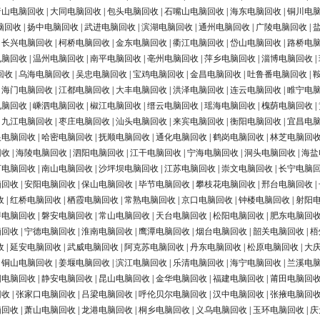
唐山电脑回收
|
大同电脑回收
|
包头电脑回收
|
石嘴山电脑回收
|
海东电脑回收
|
铜川电
脑回收
|
扬中电脑回收
|
武进电脑回收
|
滨湖电脑回收
|
通州电脑回收
|
广陵电脑回收
|
|
长兴电脑回收
|
柯桥电脑回收
|
金东电脑回收
|
衢江电脑回收
|
岱山电脑回收
|
路桥电
电脑回收
|
温州电脑回收
|
南平电脑回收
|
亳州电脑回收
|
萍乡电脑回收
|
淄博电脑回收
|
回收
|
乌海电脑回收
|
吴忠电脑回收
|
宝鸡电脑回收
|
金昌电脑回收
|
吐鲁番电脑回收
|
|
海门电脑回收
|
江都电脑回收
|
大丰电脑回收
|
洪泽电脑回收
|
连云电脑回收
|
睢宁电
电脑回收
|
嵊泗电脑回收
|
椒江电脑回收
|
缙云电脑回收
|
瑶海电脑回收
|
槐荫电脑回收
|
|
九江电脑回收
|
枣庄电脑回收
|
汕头电脑回收
|
来宾电脑回收
|
衡阳电脑回收
|
宜昌电
银电脑回收
|
哈密电脑回收
|
抚顺电脑回收
|
通化电脑回收
|
鹤岗电脑回收
|
林芝电脑回
回收
|
海陵电脑回收
|
泗阳电脑回收
|
江干电脑回收
|
宁海电脑回收
|
洞头电脑回收
|
海盐
河电脑回收
|
南山电脑回收
|
沙坪坝电脑回收
|
江苏电脑回收
|
崇文电脑回收
|
长宁电脑
脑回收
|
安阳电脑回收
|
保山电脑回收
|
毕节电脑回收
|
攀枝花电脑回收
|
邢台电脑回收
|
收
|
红桥电脑回收
|
栖霞电脑回收
|
常熟电脑回收
|
京口电脑回收
|
钟楼电脑回收
|
射阳
浔电脑回收
|
磐安电脑回收
|
常山电脑回收
|
天台电脑回收
|
松阳电脑回收
|
肥东电脑回
脑回收
|
宁德电脑回收
|
淮南电脑回收
|
鹰潭电脑回收
|
烟台电脑回收
|
韶关电脑回收
|
梧
收
|
延安电脑回收
|
武威电脑回收
|
阿克苏电脑回收
|
丹东电脑回收
|
松原电脑回收
|
大
|
铜山电脑回收
|
姜堰电脑回收
|
滨江电脑回收
|
乐清电脑回收
|
海宁电脑回收
|
兰溪电
阳电脑回收
|
静安电脑回收
|
昆山电脑回收
|
金华电脑回收
|
福建电脑回收
|
莆田电脑回
回收
|
张家口电脑回收
|
吕梁电脑回收
|
呼伦贝尔电脑回收
|
汉中电脑回收
|
张掖电脑回
脑回收
|
萧山电脑回收
|
龙港电脑回收
|
桐乡电脑回收
|
义乌电脑回收
|
玉环电脑回收
|
庆