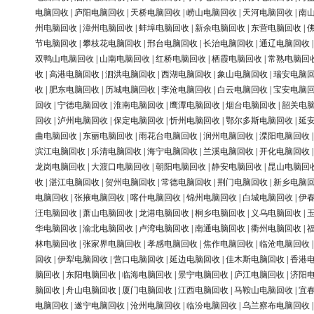
电脑回收
|
庐阳电脑回收
|
天桥电脑回收
|
崂山电脑回收
|
天河电脑回收
|
南
州电脑回收
|
漳州电脑回收
|
蚌埠电脑回收
|
新余电脑回收
|
东营电脑回收
|
节电脑回收
|
攀枝花电脑回收
|
邢台电脑回收
|
长治电脑回收
|
通辽电脑回收
双鸭山电脑回收
|
山南电脑回收
|
红桥电脑回收
|
栖霞电脑回收
|
常熟电脑回
收
|
高港电脑回收
|
泗洪电脑回收
|
西湖电脑回收
|
象山电脑回收
|
瑞安电脑
收
|
肥东电脑回收
|
历城电脑回收
|
李沧电脑回收
|
白云电脑回收
|
宝安电脑
回收
|
宁德电脑回收
|
淮南电脑回收
|
鹰潭电脑回收
|
烟台电脑回收
|
韶关电
回收
|
泸州电脑回收
|
保定电脑回收
|
忻州电脑回收
|
鄂尔多斯电脑回收
|
延
曲电脑回收
|
东丽电脑回收
|
雨花台电脑回收
|
润州电脑回收
|
溧阳电脑回收
滨江电脑回收
|
乐清电脑回收
|
海宁电脑回收
|
兰溪电脑回收
|
开化电脑回收
龙岗电脑回收
|
大渡口电脑回收
|
朝阳电脑回收
|
静安电脑回收
|
昆山电脑回
收
|
湛江电脑回收
|
贺州电脑回收
|
常德电脑回收
|
荆门电脑回收
|
新乡电脑
电脑回收
|
张掖电脑回收
|
喀什电脑回收
|
锦州电脑回收
|
白城电脑回收
|
伊
汪电脑回收
|
萧山电脑回收
|
龙港电脑回收
|
桐乡电脑回收
|
义乌电脑回收
|
华电脑回收
|
渝北电脑回收
|
卢湾电脑回收
|
南通电脑回收
|
衢州电脑回收
|
林电脑回收
|
张家界电脑回收
|
孝感电脑回收
|
焦作电脑回收
|
临沧电脑回收
回收
|
伊犁电脑回收
|
营口电脑回收
|
延边电脑回收
|
佳木斯电脑回收
|
香港
脑回收
|
东阳电脑回收
|
临海电脑回收
|
景宁电脑回收
|
庐江电脑回收
|
济阳
脑回收
|
舟山电脑回收
|
厦门电脑回收
|
江西电脑回收
|
马鞍山电脑回收
|
宜
电脑回收
|
遂宁电脑回收
|
沧州电脑回收
|
临汾电脑回收
|
乌兰察布电脑回收