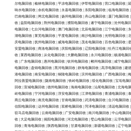
尔电脑回收
|
榆林电脑回收
|
平凉电脑回收
|
伊犁电脑回收
|
营口电脑回收
|
响水电脑回收
|
余杭电脑回收
|
永嘉电脑回收
|
东阳电脑回收
|
临海电脑回收
巴南电脑回收
|
闸北电脑回收
|
扬州电脑回收
|
舟山电脑回收
|
厦门电脑回收
收
|
益阳电脑回收
|
荆州电脑回收
|
濮阳电脑回收
|
遂宁电脑回收
|
沧州电脑
电脑回收
|
七台河电脑回收
|
澳门电脑回收
|
北辰电脑回收
|
江宁电脑回收
|
湖电脑回收
|
莱芜电脑回收
|
平度电脑回收
|
南沙电脑回收
|
光明电脑回收
|
庆电脑回收
|
抚州电脑回收
|
威海电脑回收
|
茂名电脑回收
|
百色电脑回收
|
安盟电脑回收
|
商洛电脑回收
|
庆阳电脑回收
|
辽阳电脑回收
|
牡丹江电脑回
收
|
莱西电脑回收
|
从化电脑回收
|
大鹏电脑回收
|
永川电脑回收
|
杨浦电脑
收
|
广东电脑回收
|
惠州电脑回收
|
钦州电脑回收
|
郴州电脑回收
|
咸宁电脑
电脑回收
|
盘锦电脑回收
|
黑河电脑回收
|
静海电脑回收
|
高淳电脑回收
|
建
港电脑回收
|
南安电脑回收
|
铜陵电脑回收
|
滨州电脑回收
|
广西电脑回收
|
阿拉善盟电脑回收
|
陇南电脑回收
|
铁岭电脑回收
|
绥化电脑回收
|
宝坻电脑
回收
|
宣城电脑回收
|
德州电脑回收
|
海南电脑回收
|
汕尾电脑回收
|
北海电
岭电脑回收
|
宁河电脑回收
|
淳安电脑回收
|
江津电脑回收
|
青浦电脑回收
|
商丘电脑回收
|
南充电脑回收
|
甘南电脑回收
|
武清电脑回收
|
合川电脑回收
信阳电脑回收
|
达州电脑回收
|
双桥电脑回收
|
菏泽电脑回收
|
清远电脑回收
驻马店电脑回收
|
云南电脑回收
|
广安电脑回收
|
南川电脑回收
|
中山电脑回
收
|
大足电脑回收
|
揭阳电脑回收
|
河北电脑回收
|
璧山电脑回收
|
云浮电脑
回收
|
青海电脑回收
|
陕西电脑回收
|
甘肃电脑回收
|
新疆电脑回收
|
辽宁电