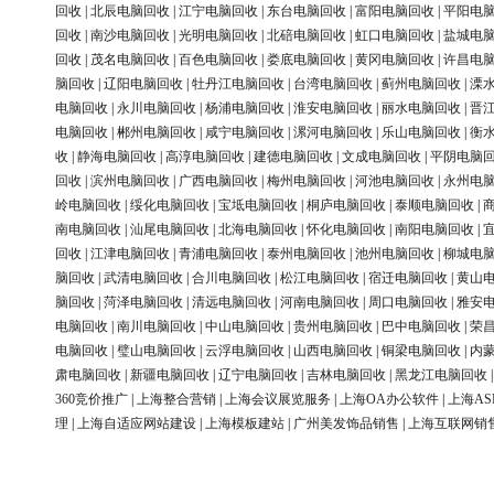
回收
|
北辰电脑回收
|
江宁电脑回收
|
东台电脑回收
|
富阳电脑回收
|
平阳电
回收
|
南沙电脑回收
|
光明电脑回收
|
北碚电脑回收
|
虹口电脑回收
|
盐城电
回收
|
茂名电脑回收
|
百色电脑回收
|
娄底电脑回收
|
黄冈电脑回收
|
许昌电
脑回收
|
辽阳电脑回收
|
牡丹江电脑回收
|
台湾电脑回收
|
蓟州电脑回收
|
溧
电脑回收
|
永川电脑回收
|
杨浦电脑回收
|
淮安电脑回收
|
丽水电脑回收
|
晋
电脑回收
|
郴州电脑回收
|
咸宁电脑回收
|
漯河电脑回收
|
乐山电脑回收
|
衡
收
|
静海电脑回收
|
高淳电脑回收
|
建德电脑回收
|
文成电脑回收
|
平阴电脑
回收
|
滨州电脑回收
|
广西电脑回收
|
梅州电脑回收
|
河池电脑回收
|
永州电
岭电脑回收
|
绥化电脑回收
|
宝坻电脑回收
|
桐庐电脑回收
|
泰顺电脑回收
|
南电脑回收
|
汕尾电脑回收
|
北海电脑回收
|
怀化电脑回收
|
南阳电脑回收
|
回收
|
江津电脑回收
|
青浦电脑回收
|
泰州电脑回收
|
池州电脑回收
|
柳城电
脑回收
|
武清电脑回收
|
合川电脑回收
|
松江电脑回收
|
宿迁电脑回收
|
黄山
脑回收
|
菏泽电脑回收
|
清远电脑回收
|
河南电脑回收
|
周口电脑回收
|
雅安
电脑回收
|
南川电脑回收
|
中山电脑回收
|
贵州电脑回收
|
巴中电脑回收
|
荣
电脑回收
|
璧山电脑回收
|
云浮电脑回收
|
山西电脑回收
|
铜梁电脑回收
|
内
肃电脑回收
|
新疆电脑回收
|
辽宁电脑回收
|
吉林电脑回收
|
黑龙江电脑回收
360竞价推广
|
上海整合营销
|
上海会议展览服务
|
上海OA办公软件
|
上海AS
理
|
上海自适应网站建设
|
上海模板建站
|
广州美发饰品销售
|
上海互联网销