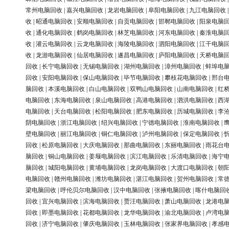
常州电脑回收
|
嘉兴电脑回收
|
龙岩电脑回收
|
阜阳电脑回收
|
九江电脑回收
收
|
昭通电脑回收
|
安顺电脑回收
|
自贡电脑回收
|
邯郸电脑回收
|
阳泉电脑
收
|
通化电脑回收
|
鹤岗电脑回收
|
林芝电脑回收
|
河东电脑回收
|
秦淮电脑
收
|
灌云电脑回收
|
云龙电脑回收
|
海陵电脑回收
|
泗阳电脑回收
|
江干电脑
收
|
龙游电脑回收
|
仙居电脑回收
|
遂昌电脑回收
|
庐阳电脑回收
|
天桥电脑
回收
|
长宁电脑回收
|
无锡电脑回收
|
湖州电脑回收
|
漳州电脑回收
|
蚌埠电
回收
|
安阳电脑回收
|
保山电脑回收
|
毕节电脑回收
|
攀枝花电脑回收
|
邢台
脑回收
|
本溪电脑回收
|
白山电脑回收
|
双鸭山电脑回收
|
山南电脑回收
|
红
电脑回收
|
东海电脑回收
|
泉山电脑回收
|
高港电脑回收
|
泗洪电脑回收
|
西
电脑回收
|
天台电脑回收
|
松阳电脑回收
|
肥东电脑回收
|
历城电脑回收
|
李
阴电脑回收
|
浙江电脑回收
|
绍兴电脑回收
|
宁德电脑回收
|
淮南电脑回收
|
壁电脑回收
|
丽江电脑回收
|
铜仁电脑回收
|
泸州电脑回收
|
保定电脑回收
|
回收
|
松原电脑回收
|
大庆电脑回收
|
那曲电脑回收
|
东丽电脑回收
|
雨花台
脑回收
|
铜山电脑回收
|
姜堰电脑回收
|
滨江电脑回收
|
乐清电脑回收
|
海宁
脑回收
|
城阳电脑回收
|
黄埔电脑回收
|
龙岗电脑回收
|
大渡口电脑回收
|
朝
电脑回收
|
赣州电脑回收
|
潍坊电脑回收
|
湛江电脑回收
|
贺州电脑回收
|
常
梁电脑回收
|
呼伦贝尔电脑回收
|
汉中电脑回收
|
张掖电脑回收
|
喀什电脑回
回收
|
宜兴电脑回收
|
滨海电脑回收
|
贾汪电脑回收
|
萧山电脑回收
|
龙港电
回收
|
即墨电脑回收
|
花都电脑回收
|
龙华电脑回收
|
渝北电脑回收
|
卢湾电
回收
|
济宁电脑回收
|
肇庆电脑回收
|
玉林电脑回收
|
张家界电脑回收
|
孝感