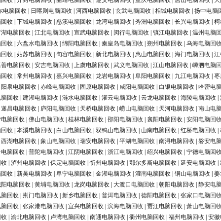
脑回收
|
开封电脑回收
|
曲靖电脑回收
|
遵义电脑回收
|
重庆电脑回收
|
唐山电脑回收
|
大
尔电脑回收
|
日喀则电脑回收
|
河西电脑回收
|
玄武电脑回收
|
相城电脑回收
|
扬中电脑
脑回收
|
下城电脑回收
|
慈溪电脑回收
|
龙湾电脑回收
|
秀洲电脑回收
|
长兴电脑回收
|
柯
罗湖电脑回收
|
江北电脑回收
|
宣武电脑回收
|
闵行电脑回收
|
镇江电脑回收
|
温州电脑
脑回收
|
六盘水电脑回收
|
绵阳电脑回收
|
秦皇岛电脑回收
|
朔州电脑回收
|
乌海电脑回
脑回收
|
姑苏电脑回收
|
句容电脑回收
|
新北电脑回收
|
惠山电脑回收
|
海门电脑回收
|
江
嘉善电脑回收
|
安吉电脑回收
|
上虞电脑回收
|
武义电脑回收
|
江山电脑回收
|
嵊泗电脑
脑回收
|
常州电脑回收
|
嘉兴电脑回收
|
龙岩电脑回收
|
阜阳电脑回收
|
九江电脑回收
|
枣
|
阳泉电脑回收
|
赤峰电脑回收
|
固原电脑回收
|
咸阳电脑回收
|
白银电脑回收
|
哈密电
电脑回收
|
建湖电脑回收
|
涟水电脑回收
|
灌云电脑回收
|
云龙电脑回收
|
海陵电脑回收
|
|
遂昌电脑回收
|
庐阳电脑回收
|
天桥电脑回收
|
崂山电脑回收
|
天河电脑回收
|
南山电
营电脑回收
|
佛山电脑回收
|
桂林电脑回收
|
邵阳电脑回收
|
襄阳电脑回收
|
安阳电脑回
脑回收
|
本溪电脑回收
|
白山电脑回收
|
双鸭山电脑回收
|
山南电脑回收
|
红桥电脑回收
|
|
西湖电脑回收
|
象山电脑回收
|
瑞安电脑回收
|
平湖电脑回收
|
南浔电脑回收
|
磐安电
台电脑回收
|
普陀电脑回收
|
江阴电脑回收
|
浙江电脑回收
|
绍兴电脑回收
|
宁德电脑回
回收
|
泸州电脑回收
|
保定电脑回收
|
忻州电脑回收
|
鄂尔多斯电脑回收
|
延安电脑回收
|
脑回收
|
新吴电脑回收
|
阜宁电脑回收
|
金湖电脑回收
|
灌南电脑回收
|
铜山电脑回收
|
姜
城阳电脑回收
|
黄埔电脑回收
|
龙岗电脑回收
|
大渡口电脑回收
|
朝阳电脑回收
|
静安电
电脑回收
|
荆门电脑回收
|
新乡电脑回收
|
普洱电脑回收
|
德阳电脑回收
|
张家口电脑回
电脑回收
|
张家港电脑回收
|
宜兴电脑回收
|
滨海电脑回收
|
贾汪电脑回收
|
萧山电脑回
回收
|
渝北电脑回收
|
卢湾电脑回收
|
南通电脑回收
|
衢州电脑回收
|
福州电脑回收
|
安徽