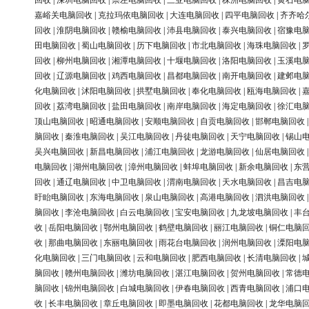
回收
|
深圳电脑回收
|
崇左电脑回收
|
三亚电脑回收
|
株洲电脑回收
|
黄石电
嘉峪关电脑回收
|
克拉玛依电脑回收
|
大连电脑回收
|
四平电脑回收
|
齐齐哈
回收
|
淮阴电脑回收
|
赣榆电脑回收
|
沛县电脑回收
|
泰兴电脑回收
|
宿豫电
田电脑回收
|
蜀山电脑回收
|
历下电脑回收
|
市北电脑回收
|
海珠电脑回收
|
回收
|
柳州电脑回收
|
湘潭电脑回收
|
十堰电脑回收
|
洛阳电脑回收
|
玉溪电
回收
|
辽源电脑回收
|
鸡西电脑回收
|
昌都电脑回收
|
南开电脑回收
|
建邺电
化电脑回收
|
沭阳电脑回收
|
拱墅电脑回收
|
奉化电脑回收
|
瓯海电脑回收
|
回收
|
荔湾电脑回收
|
盐田电脑回收
|
南岸电脑回收
|
海定电脑回收
|
徐汇电
顶山电脑回收
|
昭通电脑回收
|
安顺电脑回收
|
自贡电脑回收
|
邯郸电脑回收
脑回收
|
秦淮电脑回收
|
吴江电脑回收
|
丹徒电脑回收
|
天宁电脑回收
|
锡山
吴兴电脑回收
|
新昌电脑回收
|
浦江电脑回收
|
龙游电脑回收
|
仙居电脑回收
电脑回收
|
湖州电脑回收
|
漳州电脑回收
|
蚌埠电脑回收
|
新余电脑回收
|
东
回收
|
通辽电脑回收
|
中卫电脑回收
|
渭南电脑回收
|
天水电脑回收
|
昌吉电
盱眙电脑回收
|
东海电脑回收
|
泉山电脑回收
|
高港电脑回收
|
泗洪电脑回收
脑回收
|
李沧电脑回收
|
白云电脑回收
|
宝安电脑回收
|
九龙坡电脑回收
|
丰
收
|
岳阳电脑回收
|
鄂州电脑回收
|
鹤壁电脑回收
|
丽江电脑回收
|
铜仁电脑
收
|
那曲电脑回收
|
东丽电脑回收
|
雨花台电脑回收
|
润州电脑回收
|
溧阳电
化电脑回收
|
三门电脑回收
|
云和电脑回收
|
肥西电脑回收
|
长清电脑回收
|
脑回收
|
赣州电脑回收
|
潍坊电脑回收
|
湛江电脑回收
|
贺州电脑回收
|
常德
脑回收
|
锦州电脑回收
|
白城电脑回收
|
伊春电脑回收
|
西青电脑回收
|
浦口
收
|
长丰电脑回收
|
章丘电脑回收
|
即墨电脑回收
|
花都电脑回收
|
龙华电脑