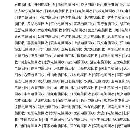
石电脑回收
|
开封电脑回收
|
曲靖电脑回收
|
遵义电脑回收
|
重庆电脑回收
|
齐齐哈尔电脑回收
|
日喀则电脑回收
|
河西电脑回收
|
玄武电脑回收
|
相城电
宿豫电脑回收
|
下城电脑回收
|
慈溪电脑回收
|
龙湾电脑回收
|
秀洲电脑回收
脑回收
|
罗湖电脑回收
|
江北电脑回收
|
宣武电脑回收
|
闵行电脑回收
|
镇江
玉溪电脑回收
|
六盘水电脑回收
|
绵阳电脑回收
|
秦皇岛电脑回收
|
朔州电脑
建邺电脑回收
|
姑苏电脑回收
|
句容电脑回收
|
新北电脑回收
|
惠山电脑回收
脑回收
|
嘉善电脑回收
|
安吉电脑回收
|
上虞电脑回收
|
武义电脑回收
|
江山
徐汇电脑回收
|
常州电脑回收
|
嘉兴电脑回收
|
龙岩电脑回收
|
阜阳电脑回收
电脑回收
|
阳泉电脑回收
|
赤峰电脑回收
|
固原电脑回收
|
咸阳电脑回收
|
白
收
|
锡山电脑回收
|
建湖电脑回收
|
涟水电脑回收
|
灌云电脑回收
|
云龙电脑
电脑回收
|
遂昌电脑回收
|
庐阳电脑回收
|
天桥电脑回收
|
崂山电脑回收
|
天
回收
|
东营电脑回收
|
佛山电脑回收
|
桂林电脑回收
|
邵阳电脑回收
|
襄阳电
昌吉电脑回收
|
本溪电脑回收
|
白山电脑回收
|
双鸭山电脑回收
|
山南电脑回
电脑回收
|
西湖电脑回收
|
象山电脑回收
|
瑞安电脑回收
|
平湖电脑回收
|
南
回收
|
丰台电脑回收
|
普陀电脑回收
|
江阴电脑回收
|
浙江电脑回收
|
绍兴电
仁电脑回收
|
泸州电脑回收
|
保定电脑回收
|
忻州电脑回收
|
鄂尔多斯电脑回
溧阳电脑回收
|
新吴电脑回收
|
阜宁电脑回收
|
金湖电脑回收
|
灌南电脑回收
脑回收
|
城阳电脑回收
|
黄埔电脑回收
|
龙岗电脑回收
|
大渡口电脑回收
|
朝
收
|
常德电脑回收
|
荆门电脑回收
|
新乡电脑回收
|
普洱电脑回收
|
德阳电脑
收
|
浦口电脑回收
|
张家港电脑回收
|
宜兴电脑回收
|
滨海电脑回收
|
贾汪电