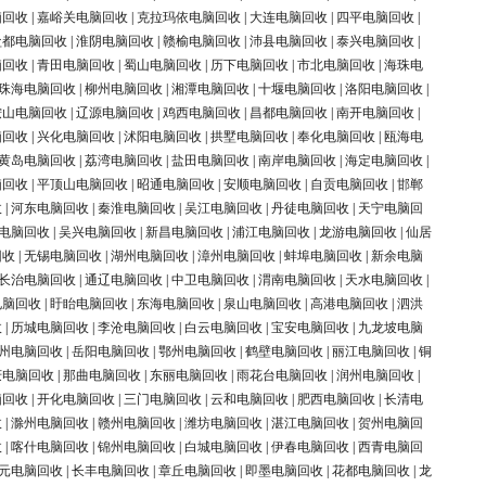
脑回收
|
嘉峪关电脑回收
|
克拉玛依电脑回收
|
大连电脑回收
|
四平电脑回收
|
盐都电脑回收
|
淮阴电脑回收
|
赣榆电脑回收
|
沛县电脑回收
|
泰兴电脑回收
|
脑回收
|
青田电脑回收
|
蜀山电脑回收
|
历下电脑回收
|
市北电脑回收
|
海珠电
珠海电脑回收
|
柳州电脑回收
|
湘潭电脑回收
|
十堰电脑回收
|
洛阳电脑回收
|
鞍山电脑回收
|
辽源电脑回收
|
鸡西电脑回收
|
昌都电脑回收
|
南开电脑回收
|
脑回收
|
兴化电脑回收
|
沭阳电脑回收
|
拱墅电脑回收
|
奉化电脑回收
|
瓯海电
黄岛电脑回收
|
荔湾电脑回收
|
盐田电脑回收
|
南岸电脑回收
|
海定电脑回收
|
脑回收
|
平顶山电脑回收
|
昭通电脑回收
|
安顺电脑回收
|
自贡电脑回收
|
邯郸
收
|
河东电脑回收
|
秦淮电脑回收
|
吴江电脑回收
|
丹徒电脑回收
|
天宁电脑回
电脑回收
|
吴兴电脑回收
|
新昌电脑回收
|
浦江电脑回收
|
龙游电脑回收
|
仙居
回收
|
无锡电脑回收
|
湖州电脑回收
|
漳州电脑回收
|
蚌埠电脑回收
|
新余电脑
长治电脑回收
|
通辽电脑回收
|
中卫电脑回收
|
渭南电脑回收
|
天水电脑回收
|
电脑回收
|
盱眙电脑回收
|
东海电脑回收
|
泉山电脑回收
|
高港电脑回收
|
泗洪
收
|
历城电脑回收
|
李沧电脑回收
|
白云电脑回收
|
宝安电脑回收
|
九龙坡电脑
州电脑回收
|
岳阳电脑回收
|
鄂州电脑回收
|
鹤壁电脑回收
|
丽江电脑回收
|
铜
庆电脑回收
|
那曲电脑回收
|
东丽电脑回收
|
雨花台电脑回收
|
润州电脑回收
|
脑回收
|
开化电脑回收
|
三门电脑回收
|
云和电脑回收
|
肥西电脑回收
|
长清电
收
|
滁州电脑回收
|
赣州电脑回收
|
潍坊电脑回收
|
湛江电脑回收
|
贺州电脑回
收
|
喀什电脑回收
|
锦州电脑回收
|
白城电脑回收
|
伊春电脑回收
|
西青电脑回
元电脑回收
|
长丰电脑回收
|
章丘电脑回收
|
即墨电脑回收
|
花都电脑回收
|
龙