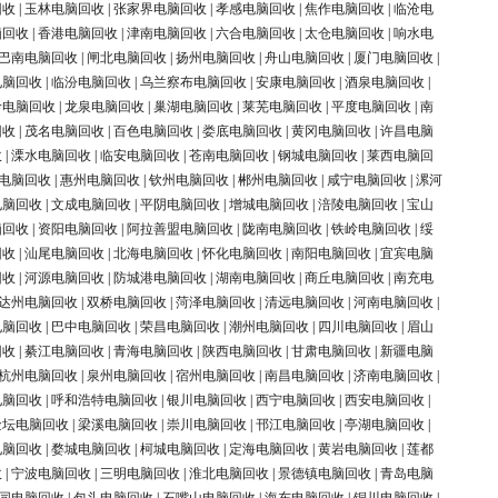
回收
|
玉林电脑回收
|
张家界电脑回收
|
孝感电脑回收
|
焦作电脑回收
|
临沧电
脑回收
|
香港电脑回收
|
津南电脑回收
|
六合电脑回收
|
太仓电脑回收
|
响水电
巴南电脑回收
|
闸北电脑回收
|
扬州电脑回收
|
舟山电脑回收
|
厦门电脑回收
|
电脑回收
|
临汾电脑回收
|
乌兰察布电脑回收
|
安康电脑回收
|
酒泉电脑回收
|
岭电脑回收
|
龙泉电脑回收
|
巢湖电脑回收
|
莱芜电脑回收
|
平度电脑回收
|
南
回收
|
茂名电脑回收
|
百色电脑回收
|
娄底电脑回收
|
黄冈电脑回收
|
许昌电脑
收
|
溧水电脑回收
|
临安电脑回收
|
苍南电脑回收
|
钢城电脑回收
|
莱西电脑回
电脑回收
|
惠州电脑回收
|
钦州电脑回收
|
郴州电脑回收
|
咸宁电脑回收
|
漯河
电脑回收
|
文成电脑回收
|
平阴电脑回收
|
增城电脑回收
|
涪陵电脑回收
|
宝山
脑回收
|
资阳电脑回收
|
阿拉善盟电脑回收
|
陇南电脑回收
|
铁岭电脑回收
|
绥
回收
|
汕尾电脑回收
|
北海电脑回收
|
怀化电脑回收
|
南阳电脑回收
|
宜宾电脑
回收
|
河源电脑回收
|
防城港电脑回收
|
湖南电脑回收
|
商丘电脑回收
|
南充电
达州电脑回收
|
双桥电脑回收
|
菏泽电脑回收
|
清远电脑回收
|
河南电脑回收
|
电脑回收
|
巴中电脑回收
|
荣昌电脑回收
|
潮州电脑回收
|
四川电脑回收
|
眉山
回收
|
綦江电脑回收
|
青海电脑回收
|
陕西电脑回收
|
甘肃电脑回收
|
新疆电脑
杭州电脑回收
|
泉州电脑回收
|
宿州电脑回收
|
南昌电脑回收
|
济南电脑回收
|
电脑回收
|
呼和浩特电脑回收
|
银川电脑回收
|
西宁电脑回收
|
西安电脑回收
|
金坛电脑回收
|
梁溪电脑回收
|
崇川电脑回收
|
邗江电脑回收
|
亭湖电脑回收
|
电脑回收
|
婺城电脑回收
|
柯城电脑回收
|
定海电脑回收
|
黄岩电脑回收
|
莲都
收
|
宁波电脑回收
|
三明电脑回收
|
淮北电脑回收
|
景德镇电脑回收
|
青岛电脑