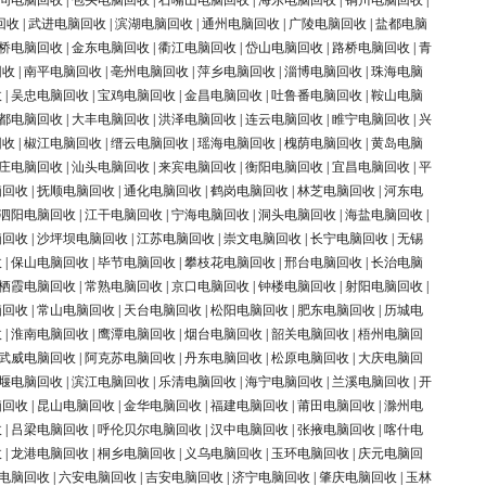
同电脑回收
|
包头电脑回收
|
石嘴山电脑回收
|
海东电脑回收
|
铜川电脑回收
|
回收
|
武进电脑回收
|
滨湖电脑回收
|
通州电脑回收
|
广陵电脑回收
|
盐都电脑
桥电脑回收
|
金东电脑回收
|
衢江电脑回收
|
岱山电脑回收
|
路桥电脑回收
|
青
回收
|
南平电脑回收
|
亳州电脑回收
|
萍乡电脑回收
|
淄博电脑回收
|
珠海电脑
收
|
吴忠电脑回收
|
宝鸡电脑回收
|
金昌电脑回收
|
吐鲁番电脑回收
|
鞍山电脑
都电脑回收
|
大丰电脑回收
|
洪泽电脑回收
|
连云电脑回收
|
睢宁电脑回收
|
兴
回收
|
椒江电脑回收
|
缙云电脑回收
|
瑶海电脑回收
|
槐荫电脑回收
|
黄岛电脑
庄电脑回收
|
汕头电脑回收
|
来宾电脑回收
|
衡阳电脑回收
|
宜昌电脑回收
|
平
脑回收
|
抚顺电脑回收
|
通化电脑回收
|
鹤岗电脑回收
|
林芝电脑回收
|
河东电
泗阳电脑回收
|
江干电脑回收
|
宁海电脑回收
|
洞头电脑回收
|
海盐电脑回收
|
脑回收
|
沙坪坝电脑回收
|
江苏电脑回收
|
崇文电脑回收
|
长宁电脑回收
|
无锡
收
|
保山电脑回收
|
毕节电脑回收
|
攀枝花电脑回收
|
邢台电脑回收
|
长治电脑
栖霞电脑回收
|
常熟电脑回收
|
京口电脑回收
|
钟楼电脑回收
|
射阳电脑回收
|
脑回收
|
常山电脑回收
|
天台电脑回收
|
松阳电脑回收
|
肥东电脑回收
|
历城电
收
|
淮南电脑回收
|
鹰潭电脑回收
|
烟台电脑回收
|
韶关电脑回收
|
梧州电脑回
武威电脑回收
|
阿克苏电脑回收
|
丹东电脑回收
|
松原电脑回收
|
大庆电脑回
堰电脑回收
|
滨江电脑回收
|
乐清电脑回收
|
海宁电脑回收
|
兰溪电脑回收
|
开
脑回收
|
昆山电脑回收
|
金华电脑回收
|
福建电脑回收
|
莆田电脑回收
|
滁州电
收
|
吕梁电脑回收
|
呼伦贝尔电脑回收
|
汉中电脑回收
|
张掖电脑回收
|
喀什电
收
|
龙港电脑回收
|
桐乡电脑回收
|
义乌电脑回收
|
玉环电脑回收
|
庆元电脑回
电脑回收
|
六安电脑回收
|
吉安电脑回收
|
济宁电脑回收
|
肇庆电脑回收
|
玉林