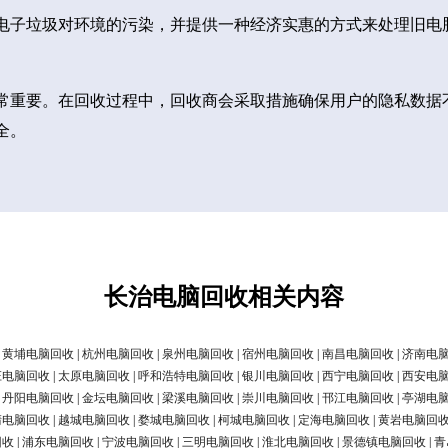
电子垃圾对环境的污染，并提供一种经济实惠的方式来处理旧电
常重要。在回收过程中，回收商会采取措施确保用户的隐私数据
全。
长治电脑回收相关内容
|
黄埔电脑回收
|
杭州电脑回收
|
泉州电脑回收
|
宿州电脑回收
|
南昌电脑回收
|
济南电
庄电脑回收
|
太原电脑回收
|
呼和浩特电脑回收
|
银川电脑回收
|
西宁电脑回收
|
西安电
|
丹阳电脑回收
|
金坛电脑回收
|
梁溪电脑回收
|
崇川电脑回收
|
邗江电脑回收
|
亭湖电
清电脑回收
|
越城电脑回收
|
婺城电脑回收
|
柯城电脑回收
|
定海电脑回收
|
黄岩电脑回
回收
|
浦东电脑回收
|
宁波电脑回收
|
三明电脑回收
|
淮北电脑回收
|
景德镇电脑回收
|
青