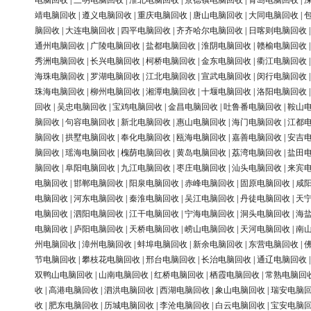
电脑回收
|
三明电脑回收
|
淮北电脑回收
|
景德镇电脑回收
|
青岛电脑回收
|
靖电脑回收
|
遵义电脑回收
|
重庆电脑回收
|
唐山电脑回收
|
大同电脑回收
|
脑回收
|
大连电脑回收
|
四平电脑回收
|
齐齐哈尔电脑回收
|
日喀则电脑回收
通州电脑回收
|
广陵电脑回收
|
盐都电脑回收
|
淮阴电脑回收
|
赣榆电脑回收
秀洲电脑回收
|
长兴电脑回收
|
柯桥电脑回收
|
金东电脑回收
|
衢江电脑回收
海珠电脑回收
|
罗湖电脑回收
|
江北电脑回收
|
宣武电脑回收
|
闵行电脑回收
珠海电脑回收
|
柳州电脑回收
|
湘潭电脑回收
|
十堰电脑回收
|
洛阳电脑回收
回收
|
吴忠电脑回收
|
宝鸡电脑回收
|
金昌电脑回收
|
吐鲁番电脑回收
|
鞍山
脑回收
|
句容电脑回收
|
新北电脑回收
|
惠山电脑回收
|
海门电脑回收
|
江都
脑回收
|
拱墅电脑回收
|
奉化电脑回收
|
瓯海电脑回收
|
嘉善电脑回收
|
安吉
脑回收
|
瑶海电脑回收
|
槐荫电脑回收
|
黄岛电脑回收
|
荔湾电脑回收
|
盐田
脑回收
|
阜阳电脑回收
|
九江电脑回收
|
枣庄电脑回收
|
汕头电脑回收
|
来宾
电脑回收
|
邯郸电脑回收
|
阳泉电脑回收
|
赤峰电脑回收
|
固原电脑回收
|
咸
电脑回收
|
河东电脑回收
|
秦淮电脑回收
|
吴江电脑回收
|
丹徒电脑回收
|
天
电脑回收
|
泗阳电脑回收
|
江干电脑回收
|
宁海电脑回收
|
洞头电脑回收
|
海
电脑回收
|
庐阳电脑回收
|
天桥电脑回收
|
崂山电脑回收
|
天河电脑回收
|
南
州电脑回收
|
漳州电脑回收
|
蚌埠电脑回收
|
新余电脑回收
|
东营电脑回收
|
节电脑回收
|
攀枝花电脑回收
|
邢台电脑回收
|
长治电脑回收
|
通辽电脑回收
双鸭山电脑回收
|
山南电脑回收
|
红桥电脑回收
|
栖霞电脑回收
|
常熟电脑回
收
|
高港电脑回收
|
泗洪电脑回收
|
西湖电脑回收
|
象山电脑回收
|
瑞安电脑
收
|
肥东电脑回收
|
历城电脑回收
|
李沧电脑回收
|
白云电脑回收
|
宝安电脑