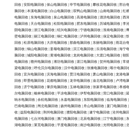
回收
|
安阳电脑回收
|
保山电脑回收
|
毕节电脑回收
|
攀枝花电脑回收
|
邢台
脑回收
|
本溪电脑回收
|
白山电脑回收
|
双鸭山电脑回收
|
山南电脑回收
|
红
电脑回收
|
东海电脑回收
|
泉山电脑回收
|
高港电脑回收
|
泗洪电脑回收
|
西
电脑回收
|
天台电脑回收
|
松阳电脑回收
|
肥东电脑回收
|
历城电脑回收
|
李
阴电脑回收
|
浙江电脑回收
|
绍兴电脑回收
|
宁德电脑回收
|
淮南电脑回收
|
壁电脑回收
|
丽江电脑回收
|
铜仁电脑回收
|
泸州电脑回收
|
保定电脑回收
|
回收
|
松原电脑回收
|
大庆电脑回收
|
那曲电脑回收
|
东丽电脑回收
|
雨花台
脑回收
|
铜山电脑回收
|
姜堰电脑回收
|
滨江电脑回收
|
乐清电脑回收
|
海宁
脑回收
|
城阳电脑回收
|
黄埔电脑回收
|
龙岗电脑回收
|
大渡口电脑回收
|
朝
电脑回收
|
赣州电脑回收
|
潍坊电脑回收
|
湛江电脑回收
|
贺州电脑回收
|
常
梁电脑回收
|
呼伦贝尔电脑回收
|
汉中电脑回收
|
张掖电脑回收
|
喀什电脑回
回收
|
宜兴电脑回收
|
滨海电脑回收
|
贾汪电脑回收
|
萧山电脑回收
|
龙港电
回收
|
即墨电脑回收
|
花都电脑回收
|
龙华电脑回收
|
渝北电脑回收
|
卢湾电
回收
|
济宁电脑回收
|
肇庆电脑回收
|
玉林电脑回收
|
张家界电脑回收
|
孝感
尔电脑回收
|
榆林电脑回收
|
平凉电脑回收
|
伊犁电脑回收
|
营口电脑回收
|
响水电脑回收
|
余杭电脑回收
|
永嘉电脑回收
|
东阳电脑回收
|
临海电脑回收
巴南电脑回收
|
闸北电脑回收
|
扬州电脑回收
|
舟山电脑回收
|
厦门电脑回收
收
|
益阳电脑回收
|
荆州电脑回收
|
濮阳电脑回收
|
遂宁电脑回收
|
沧州电脑
电脑回收
|
七台河电脑回收
|
澳门电脑回收
|
北辰电脑回收
|
江宁电脑回收
|
湖电脑回收
|
莱芜电脑回收
|
平度电脑回收
|
南沙电脑回收
|
光明电脑回收
|