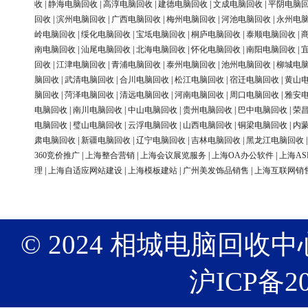
收
|
静海电脑回收
|
高淳电脑回收
|
建德电脑回收
|
文成电脑回收
|
平阴电脑
回收
|
滨州电脑回收
|
广西电脑回收
|
梅州电脑回收
|
河池电脑回收
|
永州电
岭电脑回收
|
绥化电脑回收
|
宝坻电脑回收
|
桐庐电脑回收
|
泰顺电脑回收
|
南电脑回收
|
汕尾电脑回收
|
北海电脑回收
|
怀化电脑回收
|
南阳电脑回收
|
回收
|
江津电脑回收
|
青浦电脑回收
|
泰州电脑回收
|
池州电脑回收
|
柳城电
脑回收
|
武清电脑回收
|
合川电脑回收
|
松江电脑回收
|
宿迁电脑回收
|
黄山
脑回收
|
菏泽电脑回收
|
清远电脑回收
|
河南电脑回收
|
周口电脑回收
|
雅安
电脑回收
|
南川电脑回收
|
中山电脑回收
|
贵州电脑回收
|
巴中电脑回收
|
荣
电脑回收
|
璧山电脑回收
|
云浮电脑回收
|
山西电脑回收
|
铜梁电脑回收
|
内
肃电脑回收
|
新疆电脑回收
|
辽宁电脑回收
|
吉林电脑回收
|
黑龙江电脑回收
360竞价推广
|
上海整合营销
|
上海会议展览服务
|
上海OA办公软件
|
上海AS
理
|
上海自适应网站建设
|
上海模板建站
|
广州美发饰品销售
|
上海互联网销
© 2024 相城电脑回收中心 版权
沪ICP备20