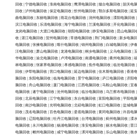
回收
|
宁德电脑回收
|
淮南电脑回收
|
鹰潭电脑回收
|
烟台电脑回收
|
韶关电
回收
|
泸州电脑回收
|
保定电脑回收
|
忻州电脑回收
|
鄂尔多斯电脑回收
|
延
曲电脑回收
|
东丽电脑回收
|
雨花台电脑回收
|
润州电脑回收
|
溧阳电脑回收
滨江电脑回收
|
乐清电脑回收
|
海宁电脑回收
|
兰溪电脑回收
|
开化电脑回收
龙岗电脑回收
|
大渡口电脑回收
|
朝阳电脑回收
|
静安电脑回收
|
昆山电脑回
收
|
湛江电脑回收
|
贺州电脑回收
|
常德电脑回收
|
荆门电脑回收
|
新乡电脑
电脑回收
|
张掖电脑回收
|
喀什电脑回收
|
锦州电脑回收
|
白城电脑回收
|
伊
汪电脑回收
|
萧山电脑回收
|
龙港电脑回收
|
桐乡电脑回收
|
义乌电脑回收
|
华电脑回收
|
渝北电脑回收
|
卢湾电脑回收
|
南通电脑回收
|
衢州电脑回收
|
林电脑回收
|
张家界电脑回收
|
孝感电脑回收
|
焦作电脑回收
|
临沧电脑回收
回收
|
伊犁电脑回收
|
营口电脑回收
|
延边电脑回收
|
佳木斯电脑回收
|
香港
脑回收
|
东阳电脑回收
|
临海电脑回收
|
景宁电脑回收
|
庐江电脑回收
|
济阳
脑回收
|
舟山电脑回收
|
厦门电脑回收
|
江西电脑回收
|
马鞍山电脑回收
|
宜
电脑回收
|
遂宁电脑回收
|
沧州电脑回收
|
临汾电脑回收
|
乌兰察布电脑回收
回收
|
北辰电脑回收
|
江宁电脑回收
|
东台电脑回收
|
富阳电脑回收
|
平阳电
回收
|
南沙电脑回收
|
光明电脑回收
|
北碚电脑回收
|
虹口电脑回收
|
盐城电
回收
|
茂名电脑回收
|
百色电脑回收
|
娄底电脑回收
|
黄冈电脑回收
|
许昌电
脑回收
|
辽阳电脑回收
|
牡丹江电脑回收
|
台湾电脑回收
|
蓟州电脑回收
|
溧
电脑回收
|
永川电脑回收
|
杨浦电脑回收
|
淮安电脑回收
|
丽水电脑回收
|
晋
电脑回收
|
郴州电脑回收
|
咸宁电脑回收
|
漯河电脑回收
|
乐山电脑回收
|
衡