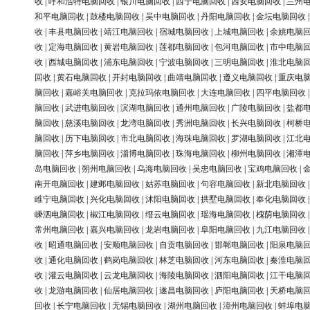
收
|
呼和浩特电脑回收
|
银川电脑回收
|
西宁电脑回收
|
西安电脑回收
|
兰州
和平电脑回收
|
鼓楼电脑回收
|
吴中电脑回收
|
丹阳电脑回收
|
金坛电脑回收
收
|
丰县电脑回收
|
靖江电脑回收
|
宿城电脑回收
|
上城电脑回收
|
余姚电脑
收
|
定海电脑回收
|
黄岩电脑回收
|
莲都电脑回收
|
包河电脑回收
|
市中电脑
收
|
西城电脑回收
|
浦东电脑回收
|
宁波电脑回收
|
三明电脑回收
|
淮北电脑
回收
|
黄石电脑回收
|
开封电脑回收
|
曲靖电脑回收
|
遵义电脑回收
|
重庆电
脑回收
|
嘉峪关电脑回收
|
克拉玛依电脑回收
|
大连电脑回收
|
四平电脑回收
脑回收
|
武进电脑回收
|
滨湖电脑回收
|
通州电脑回收
|
广陵电脑回收
|
盐都
脑回收
|
慈溪电脑回收
|
龙湾电脑回收
|
秀洲电脑回收
|
长兴电脑回收
|
柯桥
脑回收
|
历下电脑回收
|
市北电脑回收
|
海珠电脑回收
|
罗湖电脑回收
|
江北
脑回收
|
萍乡电脑回收
|
淄博电脑回收
|
珠海电脑回收
|
柳州电脑回收
|
湘潭
岛电脑回收
|
朔州电脑回收
|
乌海电脑回收
|
吴忠电脑回收
|
宝鸡电脑回收
|
南开电脑回收
|
建邺电脑回收
|
姑苏电脑回收
|
句容电脑回收
|
新北电脑回收
睢宁电脑回收
|
兴化电脑回收
|
沭阳电脑回收
|
拱墅电脑回收
|
奉化电脑回收
嵊泗电脑回收
|
椒江电脑回收
|
缙云电脑回收
|
瑶海电脑回收
|
槐荫电脑回收
常州电脑回收
|
嘉兴电脑回收
|
龙岩电脑回收
|
阜阳电脑回收
|
九江电脑回收
收
|
昭通电脑回收
|
安顺电脑回收
|
自贡电脑回收
|
邯郸电脑回收
|
阳泉电脑
收
|
通化电脑回收
|
鹤岗电脑回收
|
林芝电脑回收
|
河东电脑回收
|
秦淮电脑
收
|
灌云电脑回收
|
云龙电脑回收
|
海陵电脑回收
|
泗阳电脑回收
|
江干电脑
收
|
龙游电脑回收
|
仙居电脑回收
|
遂昌电脑回收
|
庐阳电脑回收
|
天桥电脑
回收
|
长宁电脑回收
|
无锡电脑回收
|
湖州电脑回收
|
漳州电脑回收
|
蚌埠电