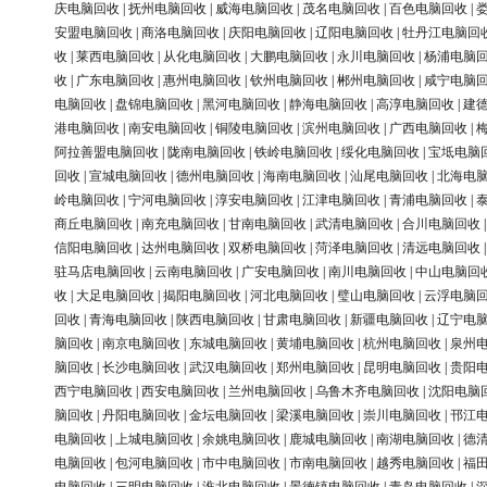
庆电脑回收
|
抚州电脑回收
|
威海电脑回收
|
茂名电脑回收
|
百色电脑回收
|
安盟电脑回收
|
商洛电脑回收
|
庆阳电脑回收
|
辽阳电脑回收
|
牡丹江电脑回
收
|
莱西电脑回收
|
从化电脑回收
|
大鹏电脑回收
|
永川电脑回收
|
杨浦电脑
收
|
广东电脑回收
|
惠州电脑回收
|
钦州电脑回收
|
郴州电脑回收
|
咸宁电脑
电脑回收
|
盘锦电脑回收
|
黑河电脑回收
|
静海电脑回收
|
高淳电脑回收
|
建
港电脑回收
|
南安电脑回收
|
铜陵电脑回收
|
滨州电脑回收
|
广西电脑回收
|
阿拉善盟电脑回收
|
陇南电脑回收
|
铁岭电脑回收
|
绥化电脑回收
|
宝坻电脑
回收
|
宣城电脑回收
|
德州电脑回收
|
海南电脑回收
|
汕尾电脑回收
|
北海电
岭电脑回收
|
宁河电脑回收
|
淳安电脑回收
|
江津电脑回收
|
青浦电脑回收
|
商丘电脑回收
|
南充电脑回收
|
甘南电脑回收
|
武清电脑回收
|
合川电脑回收
信阳电脑回收
|
达州电脑回收
|
双桥电脑回收
|
菏泽电脑回收
|
清远电脑回收
驻马店电脑回收
|
云南电脑回收
|
广安电脑回收
|
南川电脑回收
|
中山电脑回
收
|
大足电脑回收
|
揭阳电脑回收
|
河北电脑回收
|
璧山电脑回收
|
云浮电脑
回收
|
青海电脑回收
|
陕西电脑回收
|
甘肃电脑回收
|
新疆电脑回收
|
辽宁电
脑回收
|
南京电脑回收
|
东城电脑回收
|
黄埔电脑回收
|
杭州电脑回收
|
泉州
脑回收
|
长沙电脑回收
|
武汉电脑回收
|
郑州电脑回收
|
昆明电脑回收
|
贵阳
西宁电脑回收
|
西安电脑回收
|
兰州电脑回收
|
乌鲁木齐电脑回收
|
沈阳电脑
脑回收
|
丹阳电脑回收
|
金坛电脑回收
|
梁溪电脑回收
|
崇川电脑回收
|
邗江
电脑回收
|
上城电脑回收
|
余姚电脑回收
|
鹿城电脑回收
|
南湖电脑回收
|
德
电脑回收
|
包河电脑回收
|
市中电脑回收
|
市南电脑回收
|
越秀电脑回收
|
福