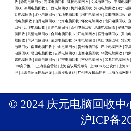
收
|
静海电脑回收
|
高淳电脑回收
|
建德电脑回收
|
文成电脑回收
|
平阴电脑
回收
|
滨州电脑回收
|
广西电脑回收
|
梅州电脑回收
|
河池电脑回收
|
永州电
岭电脑回收
|
绥化电脑回收
|
宝坻电脑回收
|
桐庐电脑回收
|
泰顺电脑回收
|
南电脑回收
|
汕尾电脑回收
|
北海电脑回收
|
怀化电脑回收
|
南阳电脑回收
|
回收
|
江津电脑回收
|
青浦电脑回收
|
泰州电脑回收
|
池州电脑回收
|
柳城电
脑回收
|
武清电脑回收
|
合川电脑回收
|
松江电脑回收
|
宿迁电脑回收
|
黄山
脑回收
|
菏泽电脑回收
|
清远电脑回收
|
河南电脑回收
|
周口电脑回收
|
雅安
电脑回收
|
南川电脑回收
|
中山电脑回收
|
贵州电脑回收
|
巴中电脑回收
|
荣
电脑回收
|
璧山电脑回收
|
云浮电脑回收
|
山西电脑回收
|
铜梁电脑回收
|
内
肃电脑回收
|
新疆电脑回收
|
辽宁电脑回收
|
吉林电脑回收
|
黑龙江电脑回收
360竞价推广
|
上海整合营销
|
上海会议展览服务
|
上海OA办公软件
|
上海AS
理
|
上海自适应网站建设
|
上海模板建站
|
广州美发饰品销售
|
上海互联网销
© 2024 庆元电脑回收中心 版权
沪ICP备20