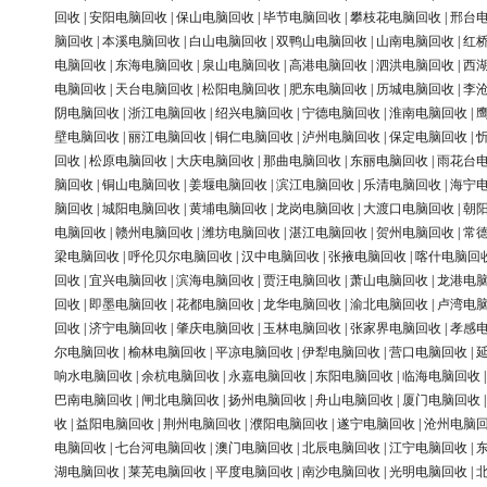
回收
|
安阳电脑回收
|
保山电脑回收
|
毕节电脑回收
|
攀枝花电脑回收
|
邢台
脑回收
|
本溪电脑回收
|
白山电脑回收
|
双鸭山电脑回收
|
山南电脑回收
|
红
电脑回收
|
东海电脑回收
|
泉山电脑回收
|
高港电脑回收
|
泗洪电脑回收
|
西
电脑回收
|
天台电脑回收
|
松阳电脑回收
|
肥东电脑回收
|
历城电脑回收
|
李
阴电脑回收
|
浙江电脑回收
|
绍兴电脑回收
|
宁德电脑回收
|
淮南电脑回收
|
壁电脑回收
|
丽江电脑回收
|
铜仁电脑回收
|
泸州电脑回收
|
保定电脑回收
|
回收
|
松原电脑回收
|
大庆电脑回收
|
那曲电脑回收
|
东丽电脑回收
|
雨花台
脑回收
|
铜山电脑回收
|
姜堰电脑回收
|
滨江电脑回收
|
乐清电脑回收
|
海宁
脑回收
|
城阳电脑回收
|
黄埔电脑回收
|
龙岗电脑回收
|
大渡口电脑回收
|
朝
电脑回收
|
赣州电脑回收
|
潍坊电脑回收
|
湛江电脑回收
|
贺州电脑回收
|
常
梁电脑回收
|
呼伦贝尔电脑回收
|
汉中电脑回收
|
张掖电脑回收
|
喀什电脑回
回收
|
宜兴电脑回收
|
滨海电脑回收
|
贾汪电脑回收
|
萧山电脑回收
|
龙港电
回收
|
即墨电脑回收
|
花都电脑回收
|
龙华电脑回收
|
渝北电脑回收
|
卢湾电
回收
|
济宁电脑回收
|
肇庆电脑回收
|
玉林电脑回收
|
张家界电脑回收
|
孝感
尔电脑回收
|
榆林电脑回收
|
平凉电脑回收
|
伊犁电脑回收
|
营口电脑回收
|
响水电脑回收
|
余杭电脑回收
|
永嘉电脑回收
|
东阳电脑回收
|
临海电脑回收
巴南电脑回收
|
闸北电脑回收
|
扬州电脑回收
|
舟山电脑回收
|
厦门电脑回收
收
|
益阳电脑回收
|
荆州电脑回收
|
濮阳电脑回收
|
遂宁电脑回收
|
沧州电脑
电脑回收
|
七台河电脑回收
|
澳门电脑回收
|
北辰电脑回收
|
江宁电脑回收
|
湖电脑回收
|
莱芜电脑回收
|
平度电脑回收
|
南沙电脑回收
|
光明电脑回收
|