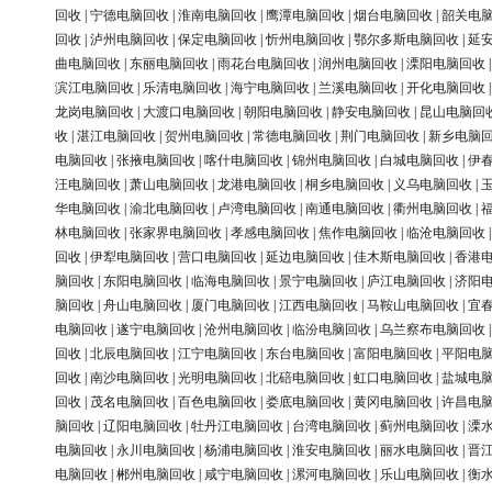
回收
|
宁德电脑回收
|
淮南电脑回收
|
鹰潭电脑回收
|
烟台电脑回收
|
韶关电
回收
|
泸州电脑回收
|
保定电脑回收
|
忻州电脑回收
|
鄂尔多斯电脑回收
|
延
曲电脑回收
|
东丽电脑回收
|
雨花台电脑回收
|
润州电脑回收
|
溧阳电脑回收
滨江电脑回收
|
乐清电脑回收
|
海宁电脑回收
|
兰溪电脑回收
|
开化电脑回收
龙岗电脑回收
|
大渡口电脑回收
|
朝阳电脑回收
|
静安电脑回收
|
昆山电脑回
收
|
湛江电脑回收
|
贺州电脑回收
|
常德电脑回收
|
荆门电脑回收
|
新乡电脑
电脑回收
|
张掖电脑回收
|
喀什电脑回收
|
锦州电脑回收
|
白城电脑回收
|
伊
汪电脑回收
|
萧山电脑回收
|
龙港电脑回收
|
桐乡电脑回收
|
义乌电脑回收
|
华电脑回收
|
渝北电脑回收
|
卢湾电脑回收
|
南通电脑回收
|
衢州电脑回收
|
林电脑回收
|
张家界电脑回收
|
孝感电脑回收
|
焦作电脑回收
|
临沧电脑回收
回收
|
伊犁电脑回收
|
营口电脑回收
|
延边电脑回收
|
佳木斯电脑回收
|
香港
脑回收
|
东阳电脑回收
|
临海电脑回收
|
景宁电脑回收
|
庐江电脑回收
|
济阳
脑回收
|
舟山电脑回收
|
厦门电脑回收
|
江西电脑回收
|
马鞍山电脑回收
|
宜
电脑回收
|
遂宁电脑回收
|
沧州电脑回收
|
临汾电脑回收
|
乌兰察布电脑回收
回收
|
北辰电脑回收
|
江宁电脑回收
|
东台电脑回收
|
富阳电脑回收
|
平阳电
回收
|
南沙电脑回收
|
光明电脑回收
|
北碚电脑回收
|
虹口电脑回收
|
盐城电
回收
|
茂名电脑回收
|
百色电脑回收
|
娄底电脑回收
|
黄冈电脑回收
|
许昌电
脑回收
|
辽阳电脑回收
|
牡丹江电脑回收
|
台湾电脑回收
|
蓟州电脑回收
|
溧
电脑回收
|
永川电脑回收
|
杨浦电脑回收
|
淮安电脑回收
|
丽水电脑回收
|
晋
电脑回收
|
郴州电脑回收
|
咸宁电脑回收
|
漯河电脑回收
|
乐山电脑回收
|
衡