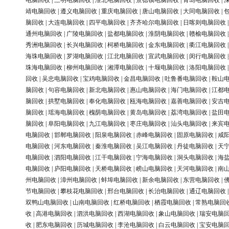
电脑回收
|
三明电脑回收
|
淮北电脑回收
|
景德镇电脑回收
|
青岛电脑回收
|
靖电脑回收
|
遵义电脑回收
|
重庆电脑回收
|
唐山电脑回收
|
大同电脑回收
|
脑回收
|
大连电脑回收
|
四平电脑回收
|
齐齐哈尔电脑回收
|
日喀则电脑回收
通州电脑回收
|
广陵电脑回收
|
盐都电脑回收
|
淮阴电脑回收
|
赣榆电脑回收
秀洲电脑回收
|
长兴电脑回收
|
柯桥电脑回收
|
金东电脑回收
|
衢江电脑回收
海珠电脑回收
|
罗湖电脑回收
|
江北电脑回收
|
宣武电脑回收
|
闵行电脑回收
珠海电脑回收
|
柳州电脑回收
|
湘潭电脑回收
|
十堰电脑回收
|
洛阳电脑回收
回收
|
吴忠电脑回收
|
宝鸡电脑回收
|
金昌电脑回收
|
吐鲁番电脑回收
|
鞍山
脑回收
|
句容电脑回收
|
新北电脑回收
|
惠山电脑回收
|
海门电脑回收
|
江都
脑回收
|
拱墅电脑回收
|
奉化电脑回收
|
瓯海电脑回收
|
嘉善电脑回收
|
安吉
脑回收
|
瑶海电脑回收
|
槐荫电脑回收
|
黄岛电脑回收
|
荔湾电脑回收
|
盐田
脑回收
|
阜阳电脑回收
|
九江电脑回收
|
枣庄电脑回收
|
汕头电脑回收
|
来宾
电脑回收
|
邯郸电脑回收
|
阳泉电脑回收
|
赤峰电脑回收
|
固原电脑回收
|
咸
电脑回收
|
河东电脑回收
|
秦淮电脑回收
|
吴江电脑回收
|
丹徒电脑回收
|
天
电脑回收
|
泗阳电脑回收
|
江干电脑回收
|
宁海电脑回收
|
洞头电脑回收
|
海
电脑回收
|
庐阳电脑回收
|
天桥电脑回收
|
崂山电脑回收
|
天河电脑回收
|
南
州电脑回收
|
漳州电脑回收
|
蚌埠电脑回收
|
新余电脑回收
|
东营电脑回收
|
节电脑回收
|
攀枝花电脑回收
|
邢台电脑回收
|
长治电脑回收
|
通辽电脑回收
双鸭山电脑回收
|
山南电脑回收
|
红桥电脑回收
|
栖霞电脑回收
|
常熟电脑回
收
|
高港电脑回收
|
泗洪电脑回收
|
西湖电脑回收
|
象山电脑回收
|
瑞安电脑
收
|
肥东电脑回收
|
历城电脑回收
|
李沧电脑回收
|
白云电脑回收
|
宝安电脑