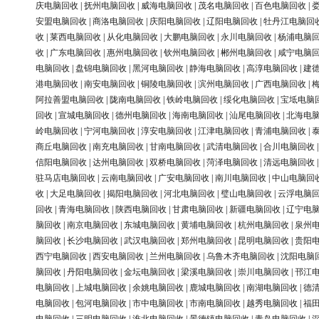
庆电脑回收
|
抚州电脑回收
|
威海电脑回收
|
茂名电脑回收
|
百色电脑回收
|
安盟电脑回收
|
商洛电脑回收
|
庆阳电脑回收
|
辽阳电脑回收
|
牡丹江电脑回
收
|
莱西电脑回收
|
从化电脑回收
|
大鹏电脑回收
|
永川电脑回收
|
杨浦电脑
收
|
广东电脑回收
|
惠州电脑回收
|
钦州电脑回收
|
郴州电脑回收
|
咸宁电脑
电脑回收
|
盘锦电脑回收
|
黑河电脑回收
|
静海电脑回收
|
高淳电脑回收
|
建
港电脑回收
|
南安电脑回收
|
铜陵电脑回收
|
滨州电脑回收
|
广西电脑回收
|
阿拉善盟电脑回收
|
陇南电脑回收
|
铁岭电脑回收
|
绥化电脑回收
|
宝坻电脑
回收
|
宣城电脑回收
|
德州电脑回收
|
海南电脑回收
|
汕尾电脑回收
|
北海电
岭电脑回收
|
宁河电脑回收
|
淳安电脑回收
|
江津电脑回收
|
青浦电脑回收
|
商丘电脑回收
|
南充电脑回收
|
甘南电脑回收
|
武清电脑回收
|
合川电脑回收
信阳电脑回收
|
达州电脑回收
|
双桥电脑回收
|
菏泽电脑回收
|
清远电脑回收
驻马店电脑回收
|
云南电脑回收
|
广安电脑回收
|
南川电脑回收
|
中山电脑回
收
|
大足电脑回收
|
揭阳电脑回收
|
河北电脑回收
|
璧山电脑回收
|
云浮电脑
回收
|
青海电脑回收
|
陕西电脑回收
|
甘肃电脑回收
|
新疆电脑回收
|
辽宁电
脑回收
|
南京电脑回收
|
东城电脑回收
|
黄埔电脑回收
|
杭州电脑回收
|
泉州
脑回收
|
长沙电脑回收
|
武汉电脑回收
|
郑州电脑回收
|
昆明电脑回收
|
贵阳
西宁电脑回收
|
西安电脑回收
|
兰州电脑回收
|
乌鲁木齐电脑回收
|
沈阳电脑
脑回收
|
丹阳电脑回收
|
金坛电脑回收
|
梁溪电脑回收
|
崇川电脑回收
|
邗江
电脑回收
|
上城电脑回收
|
余姚电脑回收
|
鹿城电脑回收
|
南湖电脑回收
|
德
电脑回收
|
包河电脑回收
|
市中电脑回收
|
市南电脑回收
|
越秀电脑回收
|
福