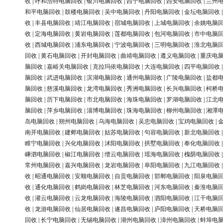
收
|
呼和浩特电脑回收
|
银川电脑回收
|
西宁电脑回收
|
西安电脑回收
|
兰州
和平电脑回收
|
鼓楼电脑回收
|
吴中电脑回收
|
丹阳电脑回收
|
金坛电脑回收
收
|
丰县电脑回收
|
靖江电脑回收
|
宿城电脑回收
|
上城电脑回收
|
余姚电脑
收
|
定海电脑回收
|
黄岩电脑回收
|
莲都电脑回收
|
包河电脑回收
|
市中电脑
收
|
西城电脑回收
|
浦东电脑回收
|
宁波电脑回收
|
三明电脑回收
|
淮北电脑
回收
|
黄石电脑回收
|
开封电脑回收
|
曲靖电脑回收
|
遵义电脑回收
|
重庆电
脑回收
|
嘉峪关电脑回收
|
克拉玛依电脑回收
|
大连电脑回收
|
四平电脑回收
脑回收
|
武进电脑回收
|
滨湖电脑回收
|
通州电脑回收
|
广陵电脑回收
|
盐都
脑回收
|
慈溪电脑回收
|
龙湾电脑回收
|
秀洲电脑回收
|
长兴电脑回收
|
柯桥
脑回收
|
历下电脑回收
|
市北电脑回收
|
海珠电脑回收
|
罗湖电脑回收
|
江北
脑回收
|
萍乡电脑回收
|
淄博电脑回收
|
珠海电脑回收
|
柳州电脑回收
|
湘潭
岛电脑回收
|
朔州电脑回收
|
乌海电脑回收
|
吴忠电脑回收
|
宝鸡电脑回收
|
南开电脑回收
|
建邺电脑回收
|
姑苏电脑回收
|
句容电脑回收
|
新北电脑回收
睢宁电脑回收
|
兴化电脑回收
|
沭阳电脑回收
|
拱墅电脑回收
|
奉化电脑回收
嵊泗电脑回收
|
椒江电脑回收
|
缙云电脑回收
|
瑶海电脑回收
|
槐荫电脑回收
常州电脑回收
|
嘉兴电脑回收
|
龙岩电脑回收
|
阜阳电脑回收
|
九江电脑回收
收
|
昭通电脑回收
|
安顺电脑回收
|
自贡电脑回收
|
邯郸电脑回收
|
阳泉电脑
收
|
通化电脑回收
|
鹤岗电脑回收
|
林芝电脑回收
|
河东电脑回收
|
秦淮电脑
收
|
灌云电脑回收
|
云龙电脑回收
|
海陵电脑回收
|
泗阳电脑回收
|
江干电脑
收
|
龙游电脑回收
|
仙居电脑回收
|
遂昌电脑回收
|
庐阳电脑回收
|
天桥电脑
回收
|
长宁电脑回收
|
无锡电脑回收
|
湖州电脑回收
|
漳州电脑回收
|
蚌埠电