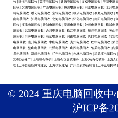
收
|
静海电脑回收
|
高淳电脑回收
|
建德电脑回收
|
文成电脑回收
|
平阴电脑
回收
|
滨州电脑回收
|
广西电脑回收
|
梅州电脑回收
|
河池电脑回收
|
永州电
岭电脑回收
|
绥化电脑回收
|
宝坻电脑回收
|
桐庐电脑回收
|
泰顺电脑回收
|
南电脑回收
|
汕尾电脑回收
|
北海电脑回收
|
怀化电脑回收
|
南阳电脑回收
|
回收
|
江津电脑回收
|
青浦电脑回收
|
泰州电脑回收
|
池州电脑回收
|
柳城电
脑回收
|
武清电脑回收
|
合川电脑回收
|
松江电脑回收
|
宿迁电脑回收
|
黄山
脑回收
|
菏泽电脑回收
|
清远电脑回收
|
河南电脑回收
|
周口电脑回收
|
雅安
电脑回收
|
南川电脑回收
|
中山电脑回收
|
贵州电脑回收
|
巴中电脑回收
|
荣
电脑回收
|
璧山电脑回收
|
云浮电脑回收
|
山西电脑回收
|
铜梁电脑回收
|
内
肃电脑回收
|
新疆电脑回收
|
辽宁电脑回收
|
吉林电脑回收
|
黑龙江电脑回收
360竞价推广
|
上海整合营销
|
上海会议展览服务
|
上海OA办公软件
|
上海AS
理
|
上海自适应网站建设
|
上海模板建站
|
广州美发饰品销售
|
上海互联网销
© 2024 重庆电脑回收中心 版权
沪ICP备20