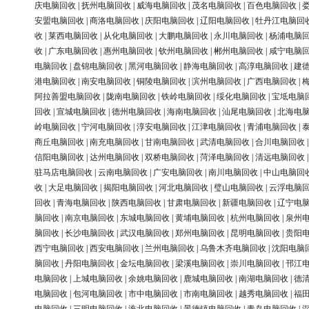
庆电脑回收
|
抚州电脑回收
|
威海电脑回收
|
茂名电脑回收
|
百色电脑回收
|
安盟电脑回收
|
商洛电脑回收
|
庆阳电脑回收
|
辽阳电脑回收
|
牡丹江电脑回
收
|
莱西电脑回收
|
从化电脑回收
|
大鹏电脑回收
|
永川电脑回收
|
杨浦电脑
收
|
广东电脑回收
|
惠州电脑回收
|
钦州电脑回收
|
郴州电脑回收
|
咸宁电脑
电脑回收
|
盘锦电脑回收
|
黑河电脑回收
|
静海电脑回收
|
高淳电脑回收
|
建
港电脑回收
|
南安电脑回收
|
铜陵电脑回收
|
滨州电脑回收
|
广西电脑回收
|
阿拉善盟电脑回收
|
陇南电脑回收
|
铁岭电脑回收
|
绥化电脑回收
|
宝坻电脑
回收
|
宣城电脑回收
|
德州电脑回收
|
海南电脑回收
|
汕尾电脑回收
|
北海电
岭电脑回收
|
宁河电脑回收
|
淳安电脑回收
|
江津电脑回收
|
青浦电脑回收
|
商丘电脑回收
|
南充电脑回收
|
甘南电脑回收
|
武清电脑回收
|
合川电脑回收
信阳电脑回收
|
达州电脑回收
|
双桥电脑回收
|
菏泽电脑回收
|
清远电脑回收
驻马店电脑回收
|
云南电脑回收
|
广安电脑回收
|
南川电脑回收
|
中山电脑回
收
|
大足电脑回收
|
揭阳电脑回收
|
河北电脑回收
|
璧山电脑回收
|
云浮电脑
回收
|
青海电脑回收
|
陕西电脑回收
|
甘肃电脑回收
|
新疆电脑回收
|
辽宁电
脑回收
|
南京电脑回收
|
东城电脑回收
|
黄埔电脑回收
|
杭州电脑回收
|
泉州
脑回收
|
长沙电脑回收
|
武汉电脑回收
|
郑州电脑回收
|
昆明电脑回收
|
贵阳
西宁电脑回收
|
西安电脑回收
|
兰州电脑回收
|
乌鲁木齐电脑回收
|
沈阳电脑
脑回收
|
丹阳电脑回收
|
金坛电脑回收
|
梁溪电脑回收
|
崇川电脑回收
|
邗江
电脑回收
|
上城电脑回收
|
余姚电脑回收
|
鹿城电脑回收
|
南湖电脑回收
|
德
电脑回收
|
包河电脑回收
|
市中电脑回收
|
市南电脑回收
|
越秀电脑回收
|
福