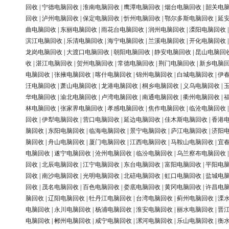
回收
|
宁德电脑回收
|
淮南电脑回收
|
鹰潭电脑回收
|
烟台电脑回收
|
韶关电
回收
|
泸州电脑回收
|
保定电脑回收
|
忻州电脑回收
|
鄂尔多斯电脑回收
|
延
曲电脑回收
|
东丽电脑回收
|
雨花台电脑回收
|
润州电脑回收
|
溧阳电脑回收
滨江电脑回收
|
乐清电脑回收
|
海宁电脑回收
|
兰溪电脑回收
|
开化电脑回收
龙岗电脑回收
|
大渡口电脑回收
|
朝阳电脑回收
|
静安电脑回收
|
昆山电脑回
收
|
湛江电脑回收
|
贺州电脑回收
|
常德电脑回收
|
荆门电脑回收
|
新乡电脑
电脑回收
|
张掖电脑回收
|
喀什电脑回收
|
锦州电脑回收
|
白城电脑回收
|
伊
汪电脑回收
|
萧山电脑回收
|
龙港电脑回收
|
桐乡电脑回收
|
义乌电脑回收
|
华电脑回收
|
渝北电脑回收
|
卢湾电脑回收
|
南通电脑回收
|
衢州电脑回收
|
林电脑回收
|
张家界电脑回收
|
孝感电脑回收
|
焦作电脑回收
|
临沧电脑回收
回收
|
伊犁电脑回收
|
营口电脑回收
|
延边电脑回收
|
佳木斯电脑回收
|
香港
脑回收
|
东阳电脑回收
|
临海电脑回收
|
景宁电脑回收
|
庐江电脑回收
|
济阳
脑回收
|
舟山电脑回收
|
厦门电脑回收
|
江西电脑回收
|
马鞍山电脑回收
|
宜
电脑回收
|
遂宁电脑回收
|
沧州电脑回收
|
临汾电脑回收
|
乌兰察布电脑回收
回收
|
北辰电脑回收
|
江宁电脑回收
|
东台电脑回收
|
富阳电脑回收
|
平阳电
回收
|
南沙电脑回收
|
光明电脑回收
|
北碚电脑回收
|
虹口电脑回收
|
盐城电
回收
|
茂名电脑回收
|
百色电脑回收
|
娄底电脑回收
|
黄冈电脑回收
|
许昌电
脑回收
|
辽阳电脑回收
|
牡丹江电脑回收
|
台湾电脑回收
|
蓟州电脑回收
|
溧
电脑回收
|
永川电脑回收
|
杨浦电脑回收
|
淮安电脑回收
|
丽水电脑回收
|
晋
电脑回收
|
郴州电脑回收
|
咸宁电脑回收
|
漯河电脑回收
|
乐山电脑回收
|
衡