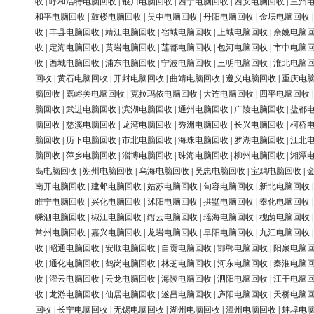
收
|
呼和浩特电脑回收
|
银川电脑回收
|
西宁电脑回收
|
西安电脑回收
|
兰州
和平电脑回收
|
鼓楼电脑回收
|
吴中电脑回收
|
丹阳电脑回收
|
金坛电脑回收
收
|
丰县电脑回收
|
靖江电脑回收
|
宿城电脑回收
|
上城电脑回收
|
余姚电脑
收
|
定海电脑回收
|
黄岩电脑回收
|
莲都电脑回收
|
包河电脑回收
|
市中电脑
收
|
西城电脑回收
|
浦东电脑回收
|
宁波电脑回收
|
三明电脑回收
|
淮北电脑
回收
|
黄石电脑回收
|
开封电脑回收
|
曲靖电脑回收
|
遵义电脑回收
|
重庆电
脑回收
|
嘉峪关电脑回收
|
克拉玛依电脑回收
|
大连电脑回收
|
四平电脑回收
脑回收
|
武进电脑回收
|
滨湖电脑回收
|
通州电脑回收
|
广陵电脑回收
|
盐都
脑回收
|
慈溪电脑回收
|
龙湾电脑回收
|
秀洲电脑回收
|
长兴电脑回收
|
柯桥
脑回收
|
历下电脑回收
|
市北电脑回收
|
海珠电脑回收
|
罗湖电脑回收
|
江北
脑回收
|
萍乡电脑回收
|
淄博电脑回收
|
珠海电脑回收
|
柳州电脑回收
|
湘潭
岛电脑回收
|
朔州电脑回收
|
乌海电脑回收
|
吴忠电脑回收
|
宝鸡电脑回收
|
南开电脑回收
|
建邺电脑回收
|
姑苏电脑回收
|
句容电脑回收
|
新北电脑回收
睢宁电脑回收
|
兴化电脑回收
|
沭阳电脑回收
|
拱墅电脑回收
|
奉化电脑回收
嵊泗电脑回收
|
椒江电脑回收
|
缙云电脑回收
|
瑶海电脑回收
|
槐荫电脑回收
常州电脑回收
|
嘉兴电脑回收
|
龙岩电脑回收
|
阜阳电脑回收
|
九江电脑回收
收
|
昭通电脑回收
|
安顺电脑回收
|
自贡电脑回收
|
邯郸电脑回收
|
阳泉电脑
收
|
通化电脑回收
|
鹤岗电脑回收
|
林芝电脑回收
|
河东电脑回收
|
秦淮电脑
收
|
灌云电脑回收
|
云龙电脑回收
|
海陵电脑回收
|
泗阳电脑回收
|
江干电脑
收
|
龙游电脑回收
|
仙居电脑回收
|
遂昌电脑回收
|
庐阳电脑回收
|
天桥电脑
回收
|
长宁电脑回收
|
无锡电脑回收
|
湖州电脑回收
|
漳州电脑回收
|
蚌埠电