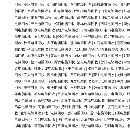
回收
|
安阳电脑回收
|
保山电脑回收
|
毕节电脑回收
|
攀枝花电脑回收
|
邢台
脑回收
|
本溪电脑回收
|
白山电脑回收
|
双鸭山电脑回收
|
山南电脑回收
|
红
电脑回收
|
东海电脑回收
|
泉山电脑回收
|
高港电脑回收
|
泗洪电脑回收
|
西
电脑回收
|
天台电脑回收
|
松阳电脑回收
|
肥东电脑回收
|
历城电脑回收
|
李
阴电脑回收
|
浙江电脑回收
|
绍兴电脑回收
|
宁德电脑回收
|
淮南电脑回收
|
壁电脑回收
|
丽江电脑回收
|
铜仁电脑回收
|
泸州电脑回收
|
保定电脑回收
|
回收
|
松原电脑回收
|
大庆电脑回收
|
那曲电脑回收
|
东丽电脑回收
|
雨花台
脑回收
|
铜山电脑回收
|
姜堰电脑回收
|
滨江电脑回收
|
乐清电脑回收
|
海宁
脑回收
|
城阳电脑回收
|
黄埔电脑回收
|
龙岗电脑回收
|
大渡口电脑回收
|
朝
电脑回收
|
赣州电脑回收
|
潍坊电脑回收
|
湛江电脑回收
|
贺州电脑回收
|
常
梁电脑回收
|
呼伦贝尔电脑回收
|
汉中电脑回收
|
张掖电脑回收
|
喀什电脑回
回收
|
宜兴电脑回收
|
滨海电脑回收
|
贾汪电脑回收
|
萧山电脑回收
|
龙港电
回收
|
即墨电脑回收
|
花都电脑回收
|
龙华电脑回收
|
渝北电脑回收
|
卢湾电
回收
|
济宁电脑回收
|
肇庆电脑回收
|
玉林电脑回收
|
张家界电脑回收
|
孝感
尔电脑回收
|
榆林电脑回收
|
平凉电脑回收
|
伊犁电脑回收
|
营口电脑回收
|
响水电脑回收
|
余杭电脑回收
|
永嘉电脑回收
|
东阳电脑回收
|
临海电脑回收
巴南电脑回收
|
闸北电脑回收
|
扬州电脑回收
|
舟山电脑回收
|
厦门电脑回收
收
|
益阳电脑回收
|
荆州电脑回收
|
濮阳电脑回收
|
遂宁电脑回收
|
沧州电脑
电脑回收
|
七台河电脑回收
|
澳门电脑回收
|
北辰电脑回收
|
江宁电脑回收
|
湖电脑回收
|
莱芜电脑回收
|
平度电脑回收
|
南沙电脑回收
|
光明电脑回收
|