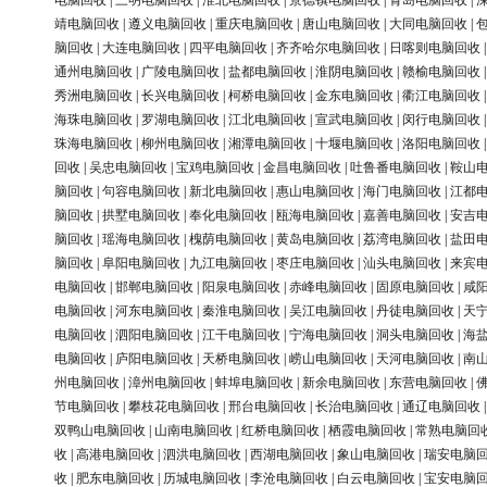
电脑回收
|
三明电脑回收
|
淮北电脑回收
|
景德镇电脑回收
|
青岛电脑回收
|
靖电脑回收
|
遵义电脑回收
|
重庆电脑回收
|
唐山电脑回收
|
大同电脑回收
|
脑回收
|
大连电脑回收
|
四平电脑回收
|
齐齐哈尔电脑回收
|
日喀则电脑回收
通州电脑回收
|
广陵电脑回收
|
盐都电脑回收
|
淮阴电脑回收
|
赣榆电脑回收
秀洲电脑回收
|
长兴电脑回收
|
柯桥电脑回收
|
金东电脑回收
|
衢江电脑回收
海珠电脑回收
|
罗湖电脑回收
|
江北电脑回收
|
宣武电脑回收
|
闵行电脑回收
珠海电脑回收
|
柳州电脑回收
|
湘潭电脑回收
|
十堰电脑回收
|
洛阳电脑回收
回收
|
吴忠电脑回收
|
宝鸡电脑回收
|
金昌电脑回收
|
吐鲁番电脑回收
|
鞍山
脑回收
|
句容电脑回收
|
新北电脑回收
|
惠山电脑回收
|
海门电脑回收
|
江都
脑回收
|
拱墅电脑回收
|
奉化电脑回收
|
瓯海电脑回收
|
嘉善电脑回收
|
安吉
脑回收
|
瑶海电脑回收
|
槐荫电脑回收
|
黄岛电脑回收
|
荔湾电脑回收
|
盐田
脑回收
|
阜阳电脑回收
|
九江电脑回收
|
枣庄电脑回收
|
汕头电脑回收
|
来宾
电脑回收
|
邯郸电脑回收
|
阳泉电脑回收
|
赤峰电脑回收
|
固原电脑回收
|
咸
电脑回收
|
河东电脑回收
|
秦淮电脑回收
|
吴江电脑回收
|
丹徒电脑回收
|
天
电脑回收
|
泗阳电脑回收
|
江干电脑回收
|
宁海电脑回收
|
洞头电脑回收
|
海
电脑回收
|
庐阳电脑回收
|
天桥电脑回收
|
崂山电脑回收
|
天河电脑回收
|
南
州电脑回收
|
漳州电脑回收
|
蚌埠电脑回收
|
新余电脑回收
|
东营电脑回收
|
节电脑回收
|
攀枝花电脑回收
|
邢台电脑回收
|
长治电脑回收
|
通辽电脑回收
双鸭山电脑回收
|
山南电脑回收
|
红桥电脑回收
|
栖霞电脑回收
|
常熟电脑回
收
|
高港电脑回收
|
泗洪电脑回收
|
西湖电脑回收
|
象山电脑回收
|
瑞安电脑
收
|
肥东电脑回收
|
历城电脑回收
|
李沧电脑回收
|
白云电脑回收
|
宝安电脑