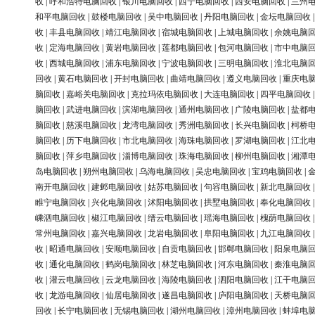
收
|
呼和浩特电脑回收
|
银川电脑回收
|
西宁电脑回收
|
西安电脑回收
|
兰州
和平电脑回收
|
鼓楼电脑回收
|
吴中电脑回收
|
丹阳电脑回收
|
金坛电脑回收
收
|
丰县电脑回收
|
靖江电脑回收
|
宿城电脑回收
|
上城电脑回收
|
余姚电脑
收
|
定海电脑回收
|
黄岩电脑回收
|
莲都电脑回收
|
包河电脑回收
|
市中电脑
收
|
西城电脑回收
|
浦东电脑回收
|
宁波电脑回收
|
三明电脑回收
|
淮北电脑
回收
|
黄石电脑回收
|
开封电脑回收
|
曲靖电脑回收
|
遵义电脑回收
|
重庆电
脑回收
|
嘉峪关电脑回收
|
克拉玛依电脑回收
|
大连电脑回收
|
四平电脑回收
脑回收
|
武进电脑回收
|
滨湖电脑回收
|
通州电脑回收
|
广陵电脑回收
|
盐都
脑回收
|
慈溪电脑回收
|
龙湾电脑回收
|
秀洲电脑回收
|
长兴电脑回收
|
柯桥
脑回收
|
历下电脑回收
|
市北电脑回收
|
海珠电脑回收
|
罗湖电脑回收
|
江北
脑回收
|
萍乡电脑回收
|
淄博电脑回收
|
珠海电脑回收
|
柳州电脑回收
|
湘潭
岛电脑回收
|
朔州电脑回收
|
乌海电脑回收
|
吴忠电脑回收
|
宝鸡电脑回收
|
南开电脑回收
|
建邺电脑回收
|
姑苏电脑回收
|
句容电脑回收
|
新北电脑回收
睢宁电脑回收
|
兴化电脑回收
|
沭阳电脑回收
|
拱墅电脑回收
|
奉化电脑回收
嵊泗电脑回收
|
椒江电脑回收
|
缙云电脑回收
|
瑶海电脑回收
|
槐荫电脑回收
常州电脑回收
|
嘉兴电脑回收
|
龙岩电脑回收
|
阜阳电脑回收
|
九江电脑回收
收
|
昭通电脑回收
|
安顺电脑回收
|
自贡电脑回收
|
邯郸电脑回收
|
阳泉电脑
收
|
通化电脑回收
|
鹤岗电脑回收
|
林芝电脑回收
|
河东电脑回收
|
秦淮电脑
收
|
灌云电脑回收
|
云龙电脑回收
|
海陵电脑回收
|
泗阳电脑回收
|
江干电脑
收
|
龙游电脑回收
|
仙居电脑回收
|
遂昌电脑回收
|
庐阳电脑回收
|
天桥电脑
回收
|
长宁电脑回收
|
无锡电脑回收
|
湖州电脑回收
|
漳州电脑回收
|
蚌埠电