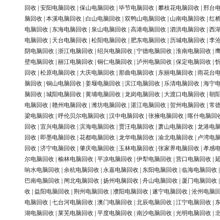
回收
|
安阳电脑回收
|
保山电脑回收
|
毕节电脑回收
|
攀枝花电脑回收
|
邢台
脑回收
|
本溪电脑回收
|
白山电脑回收
|
双鸭山电脑回收
|
山南电脑回收
|
红
电脑回收
|
东海电脑回收
|
泉山电脑回收
|
高港电脑回收
|
泗洪电脑回收
|
西
电脑回收
|
天台电脑回收
|
松阳电脑回收
|
肥东电脑回收
|
历城电脑回收
|
李
阴电脑回收
|
浙江电脑回收
|
绍兴电脑回收
|
宁德电脑回收
|
淮南电脑回收
|
壁电脑回收
|
丽江电脑回收
|
铜仁电脑回收
|
泸州电脑回收
|
保定电脑回收
|
回收
|
松原电脑回收
|
大庆电脑回收
|
那曲电脑回收
|
东丽电脑回收
|
雨花台
脑回收
|
铜山电脑回收
|
姜堰电脑回收
|
滨江电脑回收
|
乐清电脑回收
|
海宁
脑回收
|
城阳电脑回收
|
黄埔电脑回收
|
龙岗电脑回收
|
大渡口电脑回收
|
朝
电脑回收
|
赣州电脑回收
|
潍坊电脑回收
|
湛江电脑回收
|
贺州电脑回收
|
常
梁电脑回收
|
呼伦贝尔电脑回收
|
汉中电脑回收
|
张掖电脑回收
|
喀什电脑回
回收
|
宜兴电脑回收
|
滨海电脑回收
|
贾汪电脑回收
|
萧山电脑回收
|
龙港电
回收
|
即墨电脑回收
|
花都电脑回收
|
龙华电脑回收
|
渝北电脑回收
|
卢湾电
回收
|
济宁电脑回收
|
肇庆电脑回收
|
玉林电脑回收
|
张家界电脑回收
|
孝感
尔电脑回收
|
榆林电脑回收
|
平凉电脑回收
|
伊犁电脑回收
|
营口电脑回收
|
响水电脑回收
|
余杭电脑回收
|
永嘉电脑回收
|
东阳电脑回收
|
临海电脑回收
巴南电脑回收
|
闸北电脑回收
|
扬州电脑回收
|
舟山电脑回收
|
厦门电脑回收
收
|
益阳电脑回收
|
荆州电脑回收
|
濮阳电脑回收
|
遂宁电脑回收
|
沧州电脑
电脑回收
|
七台河电脑回收
|
澳门电脑回收
|
北辰电脑回收
|
江宁电脑回收
|
湖电脑回收
|
莱芜电脑回收
|
平度电脑回收
|
南沙电脑回收
|
光明电脑回收
|