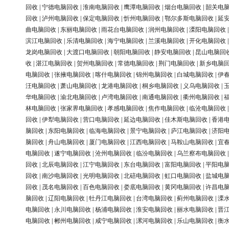
回收
|
宁德电脑回收
|
淮南电脑回收
|
鹰潭电脑回收
|
烟台电脑回收
|
韶关电
回收
|
泸州电脑回收
|
保定电脑回收
|
忻州电脑回收
|
鄂尔多斯电脑回收
|
延
曲电脑回收
|
东丽电脑回收
|
雨花台电脑回收
|
润州电脑回收
|
溧阳电脑回收
滨江电脑回收
|
乐清电脑回收
|
海宁电脑回收
|
兰溪电脑回收
|
开化电脑回收
龙岗电脑回收
|
大渡口电脑回收
|
朝阳电脑回收
|
静安电脑回收
|
昆山电脑回
收
|
湛江电脑回收
|
贺州电脑回收
|
常德电脑回收
|
荆门电脑回收
|
新乡电脑
电脑回收
|
张掖电脑回收
|
喀什电脑回收
|
锦州电脑回收
|
白城电脑回收
|
伊
汪电脑回收
|
萧山电脑回收
|
龙港电脑回收
|
桐乡电脑回收
|
义乌电脑回收
|
华电脑回收
|
渝北电脑回收
|
卢湾电脑回收
|
南通电脑回收
|
衢州电脑回收
|
林电脑回收
|
张家界电脑回收
|
孝感电脑回收
|
焦作电脑回收
|
临沧电脑回收
回收
|
伊犁电脑回收
|
营口电脑回收
|
延边电脑回收
|
佳木斯电脑回收
|
香港
脑回收
|
东阳电脑回收
|
临海电脑回收
|
景宁电脑回收
|
庐江电脑回收
|
济阳
脑回收
|
舟山电脑回收
|
厦门电脑回收
|
江西电脑回收
|
马鞍山电脑回收
|
宜
电脑回收
|
遂宁电脑回收
|
沧州电脑回收
|
临汾电脑回收
|
乌兰察布电脑回收
回收
|
北辰电脑回收
|
江宁电脑回收
|
东台电脑回收
|
富阳电脑回收
|
平阳电
回收
|
南沙电脑回收
|
光明电脑回收
|
北碚电脑回收
|
虹口电脑回收
|
盐城电
回收
|
茂名电脑回收
|
百色电脑回收
|
娄底电脑回收
|
黄冈电脑回收
|
许昌电
脑回收
|
辽阳电脑回收
|
牡丹江电脑回收
|
台湾电脑回收
|
蓟州电脑回收
|
溧
电脑回收
|
永川电脑回收
|
杨浦电脑回收
|
淮安电脑回收
|
丽水电脑回收
|
晋
电脑回收
|
郴州电脑回收
|
咸宁电脑回收
|
漯河电脑回收
|
乐山电脑回收
|
衡