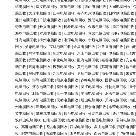
电脑回收
|
三明电脑回收
|
淮北电脑回收
|
景德镇电脑回收
|
青岛电脑回收
|
靖电脑回收
|
遵义电脑回收
|
重庆电脑回收
|
唐山电脑回收
|
大同电脑回收
|
脑回收
|
大连电脑回收
|
四平电脑回收
|
齐齐哈尔电脑回收
|
日喀则电脑回收
通州电脑回收
|
广陵电脑回收
|
盐都电脑回收
|
淮阴电脑回收
|
赣榆电脑回收
秀洲电脑回收
|
长兴电脑回收
|
柯桥电脑回收
|
金东电脑回收
|
衢江电脑回收
海珠电脑回收
|
罗湖电脑回收
|
江北电脑回收
|
宣武电脑回收
|
闵行电脑回收
珠海电脑回收
|
柳州电脑回收
|
湘潭电脑回收
|
十堰电脑回收
|
洛阳电脑回收
回收
|
吴忠电脑回收
|
宝鸡电脑回收
|
金昌电脑回收
|
吐鲁番电脑回收
|
鞍山
脑回收
|
句容电脑回收
|
新北电脑回收
|
惠山电脑回收
|
海门电脑回收
|
江都
脑回收
|
拱墅电脑回收
|
奉化电脑回收
|
瓯海电脑回收
|
嘉善电脑回收
|
安吉
脑回收
|
瑶海电脑回收
|
槐荫电脑回收
|
黄岛电脑回收
|
荔湾电脑回收
|
盐田
脑回收
|
阜阳电脑回收
|
九江电脑回收
|
枣庄电脑回收
|
汕头电脑回收
|
来宾
电脑回收
|
邯郸电脑回收
|
阳泉电脑回收
|
赤峰电脑回收
|
固原电脑回收
|
咸
电脑回收
|
河东电脑回收
|
秦淮电脑回收
|
吴江电脑回收
|
丹徒电脑回收
|
天
电脑回收
|
泗阳电脑回收
|
江干电脑回收
|
宁海电脑回收
|
洞头电脑回收
|
海
电脑回收
|
庐阳电脑回收
|
天桥电脑回收
|
崂山电脑回收
|
天河电脑回收
|
南
州电脑回收
|
漳州电脑回收
|
蚌埠电脑回收
|
新余电脑回收
|
东营电脑回收
|
节电脑回收
|
攀枝花电脑回收
|
邢台电脑回收
|
长治电脑回收
|
通辽电脑回收
双鸭山电脑回收
|
山南电脑回收
|
红桥电脑回收
|
栖霞电脑回收
|
常熟电脑回
收
|
高港电脑回收
|
泗洪电脑回收
|
西湖电脑回收
|
象山电脑回收
|
瑞安电脑
收
|
肥东电脑回收
|
历城电脑回收
|
李沧电脑回收
|
白云电脑回收
|
宝安电脑