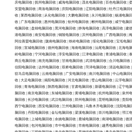
庆电脑回收
|
抚州电脑回收
|
威海电脑回收
|
茂名电脑回收
|
百色电脑回收
|
安盟电脑回收
|
商洛电脑回收
|
庆阳电脑回收
|
辽阳电脑回收
|
牡丹江电脑回
收
|
莱西电脑回收
|
从化电脑回收
|
大鹏电脑回收
|
永川电脑回收
|
杨浦电脑
收
|
广东电脑回收
|
惠州电脑回收
|
钦州电脑回收
|
郴州电脑回收
|
咸宁电脑
电脑回收
|
盘锦电脑回收
|
黑河电脑回收
|
静海电脑回收
|
高淳电脑回收
|
建
港电脑回收
|
南安电脑回收
|
铜陵电脑回收
|
滨州电脑回收
|
广西电脑回收
|
阿拉善盟电脑回收
|
陇南电脑回收
|
铁岭电脑回收
|
绥化电脑回收
|
宝坻电脑
回收
|
宣城电脑回收
|
德州电脑回收
|
海南电脑回收
|
汕尾电脑回收
|
北海电
岭电脑回收
|
宁河电脑回收
|
淳安电脑回收
|
江津电脑回收
|
青浦电脑回收
|
商丘电脑回收
|
南充电脑回收
|
甘南电脑回收
|
武清电脑回收
|
合川电脑回收
信阳电脑回收
|
达州电脑回收
|
双桥电脑回收
|
菏泽电脑回收
|
清远电脑回收
驻马店电脑回收
|
云南电脑回收
|
广安电脑回收
|
南川电脑回收
|
中山电脑回
收
|
大足电脑回收
|
揭阳电脑回收
|
河北电脑回收
|
璧山电脑回收
|
云浮电脑
回收
|
青海电脑回收
|
陕西电脑回收
|
甘肃电脑回收
|
新疆电脑回收
|
辽宁电
脑回收
|
南京电脑回收
|
东城电脑回收
|
黄埔电脑回收
|
杭州电脑回收
|
泉州
脑回收
|
长沙电脑回收
|
武汉电脑回收
|
郑州电脑回收
|
昆明电脑回收
|
贵阳
西宁电脑回收
|
西安电脑回收
|
兰州电脑回收
|
乌鲁木齐电脑回收
|
沈阳电脑
脑回收
|
丹阳电脑回收
|
金坛电脑回收
|
梁溪电脑回收
|
崇川电脑回收
|
邗江
电脑回收
|
上城电脑回收
|
余姚电脑回收
|
鹿城电脑回收
|
南湖电脑回收
|
德
电脑回收
|
包河电脑回收
|
市中电脑回收
|
市南电脑回收
|
越秀电脑回收
|
福