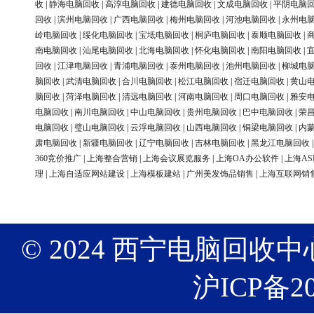
收
|
静海电脑回收
|
高淳电脑回收
|
建德电脑回收
|
文成电脑回收
|
平阴电脑
回收
|
滨州电脑回收
|
广西电脑回收
|
梅州电脑回收
|
河池电脑回收
|
永州电
岭电脑回收
|
绥化电脑回收
|
宝坻电脑回收
|
桐庐电脑回收
|
泰顺电脑回收
|
南电脑回收
|
汕尾电脑回收
|
北海电脑回收
|
怀化电脑回收
|
南阳电脑回收
|
回收
|
江津电脑回收
|
青浦电脑回收
|
泰州电脑回收
|
池州电脑回收
|
柳城电
脑回收
|
武清电脑回收
|
合川电脑回收
|
松江电脑回收
|
宿迁电脑回收
|
黄山
脑回收
|
菏泽电脑回收
|
清远电脑回收
|
河南电脑回收
|
周口电脑回收
|
雅安
电脑回收
|
南川电脑回收
|
中山电脑回收
|
贵州电脑回收
|
巴中电脑回收
|
荣
电脑回收
|
璧山电脑回收
|
云浮电脑回收
|
山西电脑回收
|
铜梁电脑回收
|
内
肃电脑回收
|
新疆电脑回收
|
辽宁电脑回收
|
吉林电脑回收
|
黑龙江电脑回收
360竞价推广
|
上海整合营销
|
上海会议展览服务
|
上海OA办公软件
|
上海AS
理
|
上海自适应网站建设
|
上海模板建站
|
广州美发饰品销售
|
上海互联网销
© 2024 西宁电脑回收中心 版权
沪ICP备20