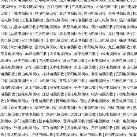
脑回收
|
开封电脑回收
|
曲靖电脑回收
|
遵义电脑回收
|
重庆电脑回收
|
唐山电脑回收
|
大
尔电脑回收
|
日喀则电脑回收
|
河西电脑回收
|
玄武电脑回收
|
相城电脑回收
|
扬中电脑
脑回收
|
下城电脑回收
|
慈溪电脑回收
|
龙湾电脑回收
|
秀洲电脑回收
|
长兴电脑回收
|
柯
罗湖电脑回收
|
江北电脑回收
|
宣武电脑回收
|
闵行电脑回收
|
镇江电脑回收
|
温州电脑
脑回收
|
六盘水电脑回收
|
绵阳电脑回收
|
秦皇岛电脑回收
|
朔州电脑回收
|
乌海电脑回
脑回收
|
姑苏电脑回收
|
句容电脑回收
|
新北电脑回收
|
惠山电脑回收
|
海门电脑回收
|
江
嘉善电脑回收
|
安吉电脑回收
|
上虞电脑回收
|
武义电脑回收
|
江山电脑回收
|
嵊泗电脑
脑回收
|
常州电脑回收
|
嘉兴电脑回收
|
龙岩电脑回收
|
阜阳电脑回收
|
九江电脑回收
|
枣
|
阳泉电脑回收
|
赤峰电脑回收
|
固原电脑回收
|
咸阳电脑回收
|
白银电脑回收
|
哈密电
电脑回收
|
建湖电脑回收
|
涟水电脑回收
|
灌云电脑回收
|
云龙电脑回收
|
海陵电脑回收
|
|
遂昌电脑回收
|
庐阳电脑回收
|
天桥电脑回收
|
崂山电脑回收
|
天河电脑回收
|
南山电
营电脑回收
|
佛山电脑回收
|
桂林电脑回收
|
邵阳电脑回收
|
襄阳电脑回收
|
安阳电脑回
脑回收
|
本溪电脑回收
|
白山电脑回收
|
双鸭山电脑回收
|
山南电脑回收
|
红桥电脑回收
|
|
西湖电脑回收
|
象山电脑回收
|
瑞安电脑回收
|
平湖电脑回收
|
南浔电脑回收
|
磐安电
台电脑回收
|
普陀电脑回收
|
江阴电脑回收
|
浙江电脑回收
|
绍兴电脑回收
|
宁德电脑回
回收
|
泸州电脑回收
|
保定电脑回收
|
忻州电脑回收
|
鄂尔多斯电脑回收
|
延安电脑回收
|
脑回收
|
新吴电脑回收
|
阜宁电脑回收
|
金湖电脑回收
|
灌南电脑回收
|
铜山电脑回收
|
姜
城阳电脑回收
|
黄埔电脑回收
|
龙岗电脑回收
|
大渡口电脑回收
|
朝阳电脑回收
|
静安电
电脑回收
|
荆门电脑回收
|
新乡电脑回收
|
普洱电脑回收
|
德阳电脑回收
|
张家口电脑回
电脑回收
|
张家港电脑回收
|
宜兴电脑回收
|
滨海电脑回收
|
贾汪电脑回收
|
萧山电脑回
回收
|
渝北电脑回收
|
卢湾电脑回收
|
南通电脑回收
|
衢州电脑回收
|
福州电脑回收
|
安徽