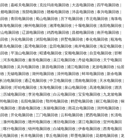
脑回收
|
嘉峪关电脑回收
|
克拉玛依电脑回收
|
大连电脑回收
|
四平电脑回收
|
盐都电脑回收
|
淮阴电脑回收
|
赣榆电脑回收
|
沛县电脑回收
|
泰兴电脑回收
|
脑回收
|
青田电脑回收
|
蜀山电脑回收
|
历下电脑回收
|
市北电脑回收
|
海珠电
珠海电脑回收
|
柳州电脑回收
|
湘潭电脑回收
|
十堰电脑回收
|
洛阳电脑回收
|
鞍山电脑回收
|
辽源电脑回收
|
鸡西电脑回收
|
昌都电脑回收
|
南开电脑回收
|
脑回收
|
兴化电脑回收
|
沭阳电脑回收
|
拱墅电脑回收
|
奉化电脑回收
|
瓯海电
黄岛电脑回收
|
荔湾电脑回收
|
盐田电脑回收
|
南岸电脑回收
|
海定电脑回收
|
脑回收
|
平顶山电脑回收
|
昭通电脑回收
|
安顺电脑回收
|
自贡电脑回收
|
邯郸
收
|
河东电脑回收
|
秦淮电脑回收
|
吴江电脑回收
|
丹徒电脑回收
|
天宁电脑回
电脑回收
|
吴兴电脑回收
|
新昌电脑回收
|
浦江电脑回收
|
龙游电脑回收
|
仙居
回收
|
无锡电脑回收
|
湖州电脑回收
|
漳州电脑回收
|
蚌埠电脑回收
|
新余电脑
长治电脑回收
|
通辽电脑回收
|
中卫电脑回收
|
渭南电脑回收
|
天水电脑回收
|
电脑回收
|
盱眙电脑回收
|
东海电脑回收
|
泉山电脑回收
|
高港电脑回收
|
泗洪
收
|
历城电脑回收
|
李沧电脑回收
|
白云电脑回收
|
宝安电脑回收
|
九龙坡电脑
州电脑回收
|
岳阳电脑回收
|
鄂州电脑回收
|
鹤壁电脑回收
|
丽江电脑回收
|
铜
庆电脑回收
|
那曲电脑回收
|
东丽电脑回收
|
雨花台电脑回收
|
润州电脑回收
|
脑回收
|
开化电脑回收
|
三门电脑回收
|
云和电脑回收
|
肥西电脑回收
|
长清电
收
|
滁州电脑回收
|
赣州电脑回收
|
潍坊电脑回收
|
湛江电脑回收
|
贺州电脑回
收
|
喀什电脑回收
|
锦州电脑回收
|
白城电脑回收
|
伊春电脑回收
|
西青电脑回
元电脑回收
|
长丰电脑回收
|
章丘电脑回收
|
即墨电脑回收
|
花都电脑回收
|
龙