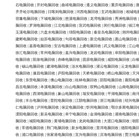
石电脑回收
|
开封电脑回收
|
曲靖电脑回收
|
遵义电脑回收
|
重庆电脑回收
|
齐齐哈尔电脑回收
|
日喀则电脑回收
|
河西电脑回收
|
玄武电脑回收
|
相城电
宿豫电脑回收
|
下城电脑回收
|
慈溪电脑回收
|
龙湾电脑回收
|
秀洲电脑回收
脑回收
|
罗湖电脑回收
|
江北电脑回收
|
宣武电脑回收
|
闵行电脑回收
|
镇江
玉溪电脑回收
|
六盘水电脑回收
|
绵阳电脑回收
|
秦皇岛电脑回收
|
朔州电脑
建邺电脑回收
|
姑苏电脑回收
|
句容电脑回收
|
新北电脑回收
|
惠山电脑回收
脑回收
|
嘉善电脑回收
|
安吉电脑回收
|
上虞电脑回收
|
武义电脑回收
|
江山
徐汇电脑回收
|
常州电脑回收
|
嘉兴电脑回收
|
龙岩电脑回收
|
阜阳电脑回收
电脑回收
|
阳泉电脑回收
|
赤峰电脑回收
|
固原电脑回收
|
咸阳电脑回收
|
白
收
|
锡山电脑回收
|
建湖电脑回收
|
涟水电脑回收
|
灌云电脑回收
|
云龙电脑
电脑回收
|
遂昌电脑回收
|
庐阳电脑回收
|
天桥电脑回收
|
崂山电脑回收
|
天
回收
|
东营电脑回收
|
佛山电脑回收
|
桂林电脑回收
|
邵阳电脑回收
|
襄阳电
昌吉电脑回收
|
本溪电脑回收
|
白山电脑回收
|
双鸭山电脑回收
|
山南电脑回
电脑回收
|
西湖电脑回收
|
象山电脑回收
|
瑞安电脑回收
|
平湖电脑回收
|
南
回收
|
丰台电脑回收
|
普陀电脑回收
|
江阴电脑回收
|
浙江电脑回收
|
绍兴电
仁电脑回收
|
泸州电脑回收
|
保定电脑回收
|
忻州电脑回收
|
鄂尔多斯电脑回
溧阳电脑回收
|
新吴电脑回收
|
阜宁电脑回收
|
金湖电脑回收
|
灌南电脑回收
脑回收
|
城阳电脑回收
|
黄埔电脑回收
|
龙岗电脑回收
|
大渡口电脑回收
|
朝
收
|
常德电脑回收
|
荆门电脑回收
|
新乡电脑回收
|
普洱电脑回收
|
德阳电脑
收
|
浦口电脑回收
|
张家港电脑回收
|
宜兴电脑回收
|
滨海电脑回收
|
贾汪电