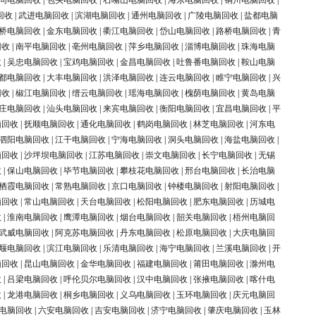
同电脑回收
|
包头电脑回收
|
石嘴山电脑回收
|
海东电脑回收
|
铜川电脑回收
|
回收
|
武进电脑回收
|
滨湖电脑回收
|
通州电脑回收
|
广陵电脑回收
|
盐都电脑
桥电脑回收
|
金东电脑回收
|
衢江电脑回收
|
岱山电脑回收
|
路桥电脑回收
|
青
回收
|
南平电脑回收
|
亳州电脑回收
|
萍乡电脑回收
|
淄博电脑回收
|
珠海电脑
收
|
吴忠电脑回收
|
宝鸡电脑回收
|
金昌电脑回收
|
吐鲁番电脑回收
|
鞍山电脑
都电脑回收
|
大丰电脑回收
|
洪泽电脑回收
|
连云电脑回收
|
睢宁电脑回收
|
兴
回收
|
椒江电脑回收
|
缙云电脑回收
|
瑶海电脑回收
|
槐荫电脑回收
|
黄岛电脑
庄电脑回收
|
汕头电脑回收
|
来宾电脑回收
|
衡阳电脑回收
|
宜昌电脑回收
|
平
脑回收
|
抚顺电脑回收
|
通化电脑回收
|
鹤岗电脑回收
|
林芝电脑回收
|
河东电
泗阳电脑回收
|
江干电脑回收
|
宁海电脑回收
|
洞头电脑回收
|
海盐电脑回收
|
脑回收
|
沙坪坝电脑回收
|
江苏电脑回收
|
崇文电脑回收
|
长宁电脑回收
|
无锡
收
|
保山电脑回收
|
毕节电脑回收
|
攀枝花电脑回收
|
邢台电脑回收
|
长治电脑
栖霞电脑回收
|
常熟电脑回收
|
京口电脑回收
|
钟楼电脑回收
|
射阳电脑回收
|
脑回收
|
常山电脑回收
|
天台电脑回收
|
松阳电脑回收
|
肥东电脑回收
|
历城电
收
|
淮南电脑回收
|
鹰潭电脑回收
|
烟台电脑回收
|
韶关电脑回收
|
梧州电脑回
武威电脑回收
|
阿克苏电脑回收
|
丹东电脑回收
|
松原电脑回收
|
大庆电脑回
堰电脑回收
|
滨江电脑回收
|
乐清电脑回收
|
海宁电脑回收
|
兰溪电脑回收
|
开
脑回收
|
昆山电脑回收
|
金华电脑回收
|
福建电脑回收
|
莆田电脑回收
|
滁州电
收
|
吕梁电脑回收
|
呼伦贝尔电脑回收
|
汉中电脑回收
|
张掖电脑回收
|
喀什电
收
|
龙港电脑回收
|
桐乡电脑回收
|
义乌电脑回收
|
玉环电脑回收
|
庆元电脑回
电脑回收
|
六安电脑回收
|
吉安电脑回收
|
济宁电脑回收
|
肇庆电脑回收
|
玉林