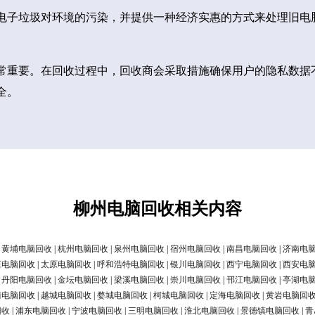
电子垃圾对环境的污染，并提供一种经济实惠的方式来处理旧电
常重要。在回收过程中，回收商会采取措施确保用户的隐私数据
全。
柳州电脑回收相关内容
|
黄埔电脑回收
|
杭州电脑回收
|
泉州电脑回收
|
宿州电脑回收
|
南昌电脑回收
|
济南电
庄电脑回收
|
太原电脑回收
|
呼和浩特电脑回收
|
银川电脑回收
|
西宁电脑回收
|
西安电
|
丹阳电脑回收
|
金坛电脑回收
|
梁溪电脑回收
|
崇川电脑回收
|
邗江电脑回收
|
亭湖电
清电脑回收
|
越城电脑回收
|
婺城电脑回收
|
柯城电脑回收
|
定海电脑回收
|
黄岩电脑回
回收
|
浦东电脑回收
|
宁波电脑回收
|
三明电脑回收
|
淮北电脑回收
|
景德镇电脑回收
|
青