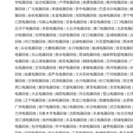
华电脑回收
|
渝北电脑回收
|
卢湾电脑回收
|
南通电脑回收
|
衢州电脑回收
|
脑回收
|
广元电脑回收
|
承德电脑回收
|
晋中电脑回收
|
巴彦淖尔电脑回收
|
脑回收
|
余杭电脑回收
|
永嘉电脑回收
|
东阳电脑回收
|
临海电脑回收
|
景宁
江西电脑回收
|
马鞍山电脑回收
|
宜春电脑回收
|
泰安电脑回收
|
江门电脑回
石河子电脑回收
|
阜新电脑回收
|
七台河电脑回收
|
澳门电脑回收
|
北辰电脑
沙电脑回收
|
光明电脑回收
|
北碚电脑回收
|
虹口电脑回收
|
盐城电脑回收
|
回收
|
内江电脑回收
|
廊坊电脑回收
|
运城电脑回收
|
兴安盟电脑回收
|
商洛
收
|
从化电脑回收
|
大鹏电脑回收
|
永川电脑回收
|
杨浦电脑回收
|
淮安电脑
电脑回收
|
乐山电脑回收
|
衡水电脑回收
|
晋城电脑回收
|
锡林郭勒盟电脑回
电脑回收
|
连云港电脑回收
|
南安电脑回收
|
铜陵电脑回收
|
滨州电脑回收
|
化电脑回收
|
宝坻电脑回收
|
桐庐电脑回收
|
泰顺电脑回收
|
商河电脑回收
|
回收
|
临夏电脑回收
|
葫芦岛电脑回收
|
大兴安岭电脑回收
|
宁河电脑回收
|
脑回收
|
甘南电脑回收
|
武清电脑回收
|
合川电脑回收
|
松江电脑回收
|
宿迁
周口电脑回收
|
雅安电脑回收
|
万盛电脑回收
|
莱芜电脑回收
|
东莞电脑回收
电脑回收
|
大足电脑回收
|
揭阳电脑回收
|
河北电脑回收
|
璧山电脑回收
|
云
回收
|
辽宁电脑回收
|
吉林电脑回收
|
黑龙江电脑回收
|
西藏电脑回收
|
合肥
广州电脑回收
|
南宁电脑回收
|
海口电脑回收
|
长沙电脑回收
|
武汉电脑回收
兰州电脑回收
|
乌鲁木齐电脑回收
|
沈阳电脑回收
|
长春电脑回收
|
哈尔滨电
清江浦电脑回收
|
海州电脑回收
|
丰县电脑回收
|
靖江电脑回收
|
宿城电脑回
电脑回收
|
包河电脑回收
|
市中电脑回收
|
市南电脑回收
|
越秀电脑回收
|
福