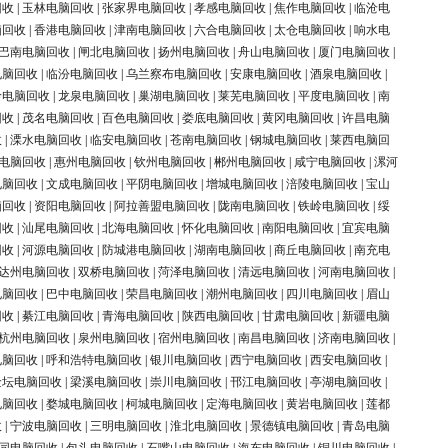
回收
|
玉林电脑回收
|
张家界电脑回收
|
孝感电脑回收
|
焦作电脑回收
|
临沧电
脑回收
|
香港电脑回收
|
津南电脑回收
|
六合电脑回收
|
太仓电脑回收
|
响水电
巴南电脑回收
|
闸北电脑回收
|
扬州电脑回收
|
舟山电脑回收
|
厦门电脑回收
|
电脑回收
|
临汾电脑回收
|
乌兰察布电脑回收
|
安康电脑回收
|
酒泉电脑回收
|
岭电脑回收
|
龙泉电脑回收
|
巢湖电脑回收
|
莱芜电脑回收
|
平度电脑回收
|
南
回收
|
茂名电脑回收
|
百色电脑回收
|
娄底电脑回收
|
黄冈电脑回收
|
许昌电脑
收
|
溧水电脑回收
|
临安电脑回收
|
苍南电脑回收
|
钢城电脑回收
|
莱西电脑回
电脑回收
|
惠州电脑回收
|
钦州电脑回收
|
郴州电脑回收
|
咸宁电脑回收
|
漯河
电脑回收
|
文成电脑回收
|
平阴电脑回收
|
增城电脑回收
|
涪陵电脑回收
|
宝山
脑回收
|
资阳电脑回收
|
阿拉善盟电脑回收
|
陇南电脑回收
|
铁岭电脑回收
|
绥
回收
|
汕尾电脑回收
|
北海电脑回收
|
怀化电脑回收
|
南阳电脑回收
|
宜宾电脑
回收
|
河源电脑回收
|
防城港电脑回收
|
湖南电脑回收
|
商丘电脑回收
|
南充电
达州电脑回收
|
双桥电脑回收
|
菏泽电脑回收
|
清远电脑回收
|
河南电脑回收
|
电脑回收
|
巴中电脑回收
|
荣昌电脑回收
|
潮州电脑回收
|
四川电脑回收
|
眉山
回收
|
綦江电脑回收
|
青海电脑回收
|
陕西电脑回收
|
甘肃电脑回收
|
新疆电脑
杭州电脑回收
|
泉州电脑回收
|
宿州电脑回收
|
南昌电脑回收
|
济南电脑回收
|
电脑回收
|
呼和浩特电脑回收
|
银川电脑回收
|
西宁电脑回收
|
西安电脑回收
|
金坛电脑回收
|
梁溪电脑回收
|
崇川电脑回收
|
邗江电脑回收
|
亭湖电脑回收
|
电脑回收
|
婺城电脑回收
|
柯城电脑回收
|
定海电脑回收
|
黄岩电脑回收
|
莲都
收
|
宁波电脑回收
|
三明电脑回收
|
淮北电脑回收
|
景德镇电脑回收
|
青岛电脑