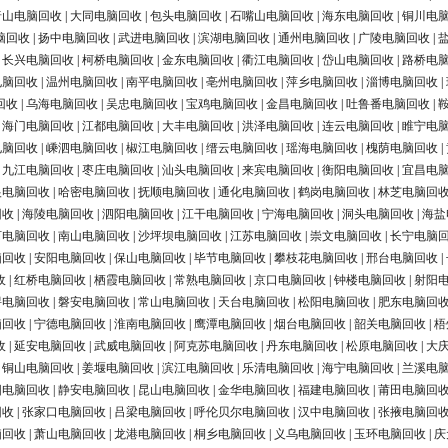
唐山电脑回收
|
大同电脑回收
|
包头电脑回收
|
石嘴山电脑回收
|
海东电脑回收
|
铜川电
脑回收
|
扬中电脑回收
|
武进电脑回收
|
滨湖电脑回收
|
通州电脑回收
|
广陵电脑回收
|
|
长兴电脑回收
|
柯桥电脑回收
|
金东电脑回收
|
衢江电脑回收
|
岱山电脑回收
|
路桥电
电脑回收
|
温州电脑回收
|
南平电脑回收
|
亳州电脑回收
|
萍乡电脑回收
|
淄博电脑回收
|
回收
|
乌海电脑回收
|
吴忠电脑回收
|
宝鸡电脑回收
|
金昌电脑回收
|
吐鲁番电脑回收
|
|
海门电脑回收
|
江都电脑回收
|
大丰电脑回收
|
洪泽电脑回收
|
连云电脑回收
|
睢宁电
电脑回收
|
嵊泗电脑回收
|
椒江电脑回收
|
缙云电脑回收
|
瑶海电脑回收
|
槐荫电脑回收
|
|
九江电脑回收
|
枣庄电脑回收
|
汕头电脑回收
|
来宾电脑回收
|
衡阳电脑回收
|
宜昌电
银电脑回收
|
哈密电脑回收
|
抚顺电脑回收
|
通化电脑回收
|
鹤岗电脑回收
|
林芝电脑回
回收
|
海陵电脑回收
|
泗阳电脑回收
|
江干电脑回收
|
宁海电脑回收
|
洞头电脑回收
|
海盐
河电脑回收
|
南山电脑回收
|
沙坪坝电脑回收
|
江苏电脑回收
|
崇文电脑回收
|
长宁电脑
脑回收
|
安阳电脑回收
|
保山电脑回收
|
毕节电脑回收
|
攀枝花电脑回收
|
邢台电脑回收
|
收
|
红桥电脑回收
|
栖霞电脑回收
|
常熟电脑回收
|
京口电脑回收
|
钟楼电脑回收
|
射阳
浔电脑回收
|
磐安电脑回收
|
常山电脑回收
|
天台电脑回收
|
松阳电脑回收
|
肥东电脑回
脑回收
|
宁德电脑回收
|
淮南电脑回收
|
鹰潭电脑回收
|
烟台电脑回收
|
韶关电脑回收
|
梧
收
|
延安电脑回收
|
武威电脑回收
|
阿克苏电脑回收
|
丹东电脑回收
|
松原电脑回收
|
大
|
铜山电脑回收
|
姜堰电脑回收
|
滨江电脑回收
|
乐清电脑回收
|
海宁电脑回收
|
兰溪电
阳电脑回收
|
静安电脑回收
|
昆山电脑回收
|
金华电脑回收
|
福建电脑回收
|
莆田电脑回
回收
|
张家口电脑回收
|
吕梁电脑回收
|
呼伦贝尔电脑回收
|
汉中电脑回收
|
张掖电脑回
脑回收
|
萧山电脑回收
|
龙港电脑回收
|
桐乡电脑回收
|
义乌电脑回收
|
玉环电脑回收
|
庆