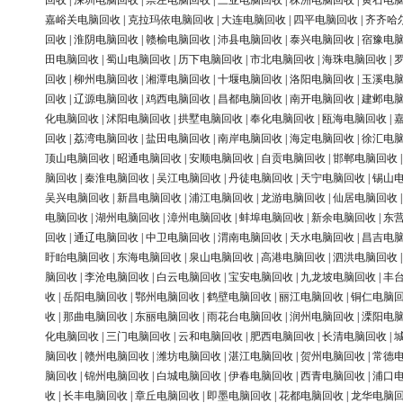
回收
|
深圳电脑回收
|
崇左电脑回收
|
三亚电脑回收
|
株洲电脑回收
|
黄石电
嘉峪关电脑回收
|
克拉玛依电脑回收
|
大连电脑回收
|
四平电脑回收
|
齐齐哈
回收
|
淮阴电脑回收
|
赣榆电脑回收
|
沛县电脑回收
|
泰兴电脑回收
|
宿豫电
田电脑回收
|
蜀山电脑回收
|
历下电脑回收
|
市北电脑回收
|
海珠电脑回收
|
回收
|
柳州电脑回收
|
湘潭电脑回收
|
十堰电脑回收
|
洛阳电脑回收
|
玉溪电
回收
|
辽源电脑回收
|
鸡西电脑回收
|
昌都电脑回收
|
南开电脑回收
|
建邺电
化电脑回收
|
沭阳电脑回收
|
拱墅电脑回收
|
奉化电脑回收
|
瓯海电脑回收
|
回收
|
荔湾电脑回收
|
盐田电脑回收
|
南岸电脑回收
|
海定电脑回收
|
徐汇电
顶山电脑回收
|
昭通电脑回收
|
安顺电脑回收
|
自贡电脑回收
|
邯郸电脑回收
脑回收
|
秦淮电脑回收
|
吴江电脑回收
|
丹徒电脑回收
|
天宁电脑回收
|
锡山
吴兴电脑回收
|
新昌电脑回收
|
浦江电脑回收
|
龙游电脑回收
|
仙居电脑回收
电脑回收
|
湖州电脑回收
|
漳州电脑回收
|
蚌埠电脑回收
|
新余电脑回收
|
东
回收
|
通辽电脑回收
|
中卫电脑回收
|
渭南电脑回收
|
天水电脑回收
|
昌吉电
盱眙电脑回收
|
东海电脑回收
|
泉山电脑回收
|
高港电脑回收
|
泗洪电脑回收
脑回收
|
李沧电脑回收
|
白云电脑回收
|
宝安电脑回收
|
九龙坡电脑回收
|
丰
收
|
岳阳电脑回收
|
鄂州电脑回收
|
鹤壁电脑回收
|
丽江电脑回收
|
铜仁电脑
收
|
那曲电脑回收
|
东丽电脑回收
|
雨花台电脑回收
|
润州电脑回收
|
溧阳电
化电脑回收
|
三门电脑回收
|
云和电脑回收
|
肥西电脑回收
|
长清电脑回收
|
脑回收
|
赣州电脑回收
|
潍坊电脑回收
|
湛江电脑回收
|
贺州电脑回收
|
常德
脑回收
|
锦州电脑回收
|
白城电脑回收
|
伊春电脑回收
|
西青电脑回收
|
浦口
收
|
长丰电脑回收
|
章丘电脑回收
|
即墨电脑回收
|
花都电脑回收
|
龙华电脑