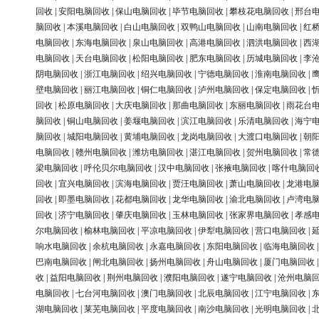
回收
|
安阳电脑回收
|
保山电脑回收
|
毕节电脑回收
|
攀枝花电脑回收
|
邢台
脑回收
|
本溪电脑回收
|
白山电脑回收
|
双鸭山电脑回收
|
山南电脑回收
|
红
电脑回收
|
东海电脑回收
|
泉山电脑回收
|
高港电脑回收
|
泗洪电脑回收
|
西
电脑回收
|
天台电脑回收
|
松阳电脑回收
|
肥东电脑回收
|
历城电脑回收
|
李
阴电脑回收
|
浙江电脑回收
|
绍兴电脑回收
|
宁德电脑回收
|
淮南电脑回收
|
壁电脑回收
|
丽江电脑回收
|
铜仁电脑回收
|
泸州电脑回收
|
保定电脑回收
|
回收
|
松原电脑回收
|
大庆电脑回收
|
那曲电脑回收
|
东丽电脑回收
|
雨花台
脑回收
|
铜山电脑回收
|
姜堰电脑回收
|
滨江电脑回收
|
乐清电脑回收
|
海宁
脑回收
|
城阳电脑回收
|
黄埔电脑回收
|
龙岗电脑回收
|
大渡口电脑回收
|
朝
电脑回收
|
赣州电脑回收
|
潍坊电脑回收
|
湛江电脑回收
|
贺州电脑回收
|
常
梁电脑回收
|
呼伦贝尔电脑回收
|
汉中电脑回收
|
张掖电脑回收
|
喀什电脑回
回收
|
宜兴电脑回收
|
滨海电脑回收
|
贾汪电脑回收
|
萧山电脑回收
|
龙港电
回收
|
即墨电脑回收
|
花都电脑回收
|
龙华电脑回收
|
渝北电脑回收
|
卢湾电
回收
|
济宁电脑回收
|
肇庆电脑回收
|
玉林电脑回收
|
张家界电脑回收
|
孝感
尔电脑回收
|
榆林电脑回收
|
平凉电脑回收
|
伊犁电脑回收
|
营口电脑回收
|
响水电脑回收
|
余杭电脑回收
|
永嘉电脑回收
|
东阳电脑回收
|
临海电脑回收
巴南电脑回收
|
闸北电脑回收
|
扬州电脑回收
|
舟山电脑回收
|
厦门电脑回收
收
|
益阳电脑回收
|
荆州电脑回收
|
濮阳电脑回收
|
遂宁电脑回收
|
沧州电脑
电脑回收
|
七台河电脑回收
|
澳门电脑回收
|
北辰电脑回收
|
江宁电脑回收
|
湖电脑回收
|
莱芜电脑回收
|
平度电脑回收
|
南沙电脑回收
|
光明电脑回收
|