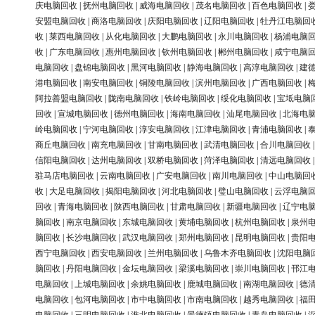
庆电脑回收
|
抚州电脑回收
|
威海电脑回收
|
茂名电脑回收
|
百色电脑回收
|
安盟电脑回收
|
商洛电脑回收
|
庆阳电脑回收
|
辽阳电脑回收
|
牡丹江电脑回
收
|
莱西电脑回收
|
从化电脑回收
|
大鹏电脑回收
|
永川电脑回收
|
杨浦电脑
收
|
广东电脑回收
|
惠州电脑回收
|
钦州电脑回收
|
郴州电脑回收
|
咸宁电脑
电脑回收
|
盘锦电脑回收
|
黑河电脑回收
|
静海电脑回收
|
高淳电脑回收
|
建
港电脑回收
|
南安电脑回收
|
铜陵电脑回收
|
滨州电脑回收
|
广西电脑回收
|
阿拉善盟电脑回收
|
陇南电脑回收
|
铁岭电脑回收
|
绥化电脑回收
|
宝坻电脑
回收
|
宣城电脑回收
|
德州电脑回收
|
海南电脑回收
|
汕尾电脑回收
|
北海电
岭电脑回收
|
宁河电脑回收
|
淳安电脑回收
|
江津电脑回收
|
青浦电脑回收
|
商丘电脑回收
|
南充电脑回收
|
甘南电脑回收
|
武清电脑回收
|
合川电脑回收
信阳电脑回收
|
达州电脑回收
|
双桥电脑回收
|
菏泽电脑回收
|
清远电脑回收
驻马店电脑回收
|
云南电脑回收
|
广安电脑回收
|
南川电脑回收
|
中山电脑回
收
|
大足电脑回收
|
揭阳电脑回收
|
河北电脑回收
|
璧山电脑回收
|
云浮电脑
回收
|
青海电脑回收
|
陕西电脑回收
|
甘肃电脑回收
|
新疆电脑回收
|
辽宁电
脑回收
|
南京电脑回收
|
东城电脑回收
|
黄埔电脑回收
|
杭州电脑回收
|
泉州
脑回收
|
长沙电脑回收
|
武汉电脑回收
|
郑州电脑回收
|
昆明电脑回收
|
贵阳
西宁电脑回收
|
西安电脑回收
|
兰州电脑回收
|
乌鲁木齐电脑回收
|
沈阳电脑
脑回收
|
丹阳电脑回收
|
金坛电脑回收
|
梁溪电脑回收
|
崇川电脑回收
|
邗江
电脑回收
|
上城电脑回收
|
余姚电脑回收
|
鹿城电脑回收
|
南湖电脑回收
|
德
电脑回收
|
包河电脑回收
|
市中电脑回收
|
市南电脑回收
|
越秀电脑回收
|
福