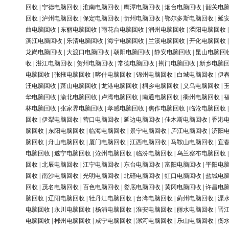
回收
|
宁德电脑回收
|
淮南电脑回收
|
鹰潭电脑回收
|
烟台电脑回收
|
韶关电
回收
|
泸州电脑回收
|
保定电脑回收
|
忻州电脑回收
|
鄂尔多斯电脑回收
|
延
曲电脑回收
|
东丽电脑回收
|
雨花台电脑回收
|
润州电脑回收
|
溧阳电脑回收
滨江电脑回收
|
乐清电脑回收
|
海宁电脑回收
|
兰溪电脑回收
|
开化电脑回收
龙岗电脑回收
|
大渡口电脑回收
|
朝阳电脑回收
|
静安电脑回收
|
昆山电脑回
收
|
湛江电脑回收
|
贺州电脑回收
|
常德电脑回收
|
荆门电脑回收
|
新乡电脑
电脑回收
|
张掖电脑回收
|
喀什电脑回收
|
锦州电脑回收
|
白城电脑回收
|
伊
汪电脑回收
|
萧山电脑回收
|
龙港电脑回收
|
桐乡电脑回收
|
义乌电脑回收
|
华电脑回收
|
渝北电脑回收
|
卢湾电脑回收
|
南通电脑回收
|
衢州电脑回收
|
林电脑回收
|
张家界电脑回收
|
孝感电脑回收
|
焦作电脑回收
|
临沧电脑回收
回收
|
伊犁电脑回收
|
营口电脑回收
|
延边电脑回收
|
佳木斯电脑回收
|
香港
脑回收
|
东阳电脑回收
|
临海电脑回收
|
景宁电脑回收
|
庐江电脑回收
|
济阳
脑回收
|
舟山电脑回收
|
厦门电脑回收
|
江西电脑回收
|
马鞍山电脑回收
|
宜
电脑回收
|
遂宁电脑回收
|
沧州电脑回收
|
临汾电脑回收
|
乌兰察布电脑回收
回收
|
北辰电脑回收
|
江宁电脑回收
|
东台电脑回收
|
富阳电脑回收
|
平阳电
回收
|
南沙电脑回收
|
光明电脑回收
|
北碚电脑回收
|
虹口电脑回收
|
盐城电
回收
|
茂名电脑回收
|
百色电脑回收
|
娄底电脑回收
|
黄冈电脑回收
|
许昌电
脑回收
|
辽阳电脑回收
|
牡丹江电脑回收
|
台湾电脑回收
|
蓟州电脑回收
|
溧
电脑回收
|
永川电脑回收
|
杨浦电脑回收
|
淮安电脑回收
|
丽水电脑回收
|
晋
电脑回收
|
郴州电脑回收
|
咸宁电脑回收
|
漯河电脑回收
|
乐山电脑回收
|
衡