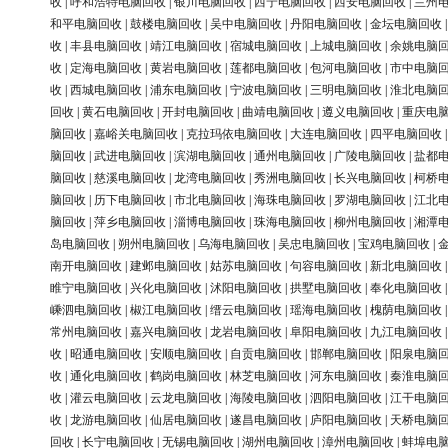
收
|
呼和浩特电脑回收
|
银川电脑回收
|
西宁电脑回收
|
西安电脑回收
|
兰州
和平电脑回收
|
鼓楼电脑回收
|
吴中电脑回收
|
丹阳电脑回收
|
金坛电脑回收
收
|
丰县电脑回收
|
靖江电脑回收
|
宿城电脑回收
|
上城电脑回收
|
余姚电脑
收
|
定海电脑回收
|
黄岩电脑回收
|
莲都电脑回收
|
包河电脑回收
|
市中电脑
收
|
西城电脑回收
|
浦东电脑回收
|
宁波电脑回收
|
三明电脑回收
|
淮北电脑
回收
|
黄石电脑回收
|
开封电脑回收
|
曲靖电脑回收
|
遵义电脑回收
|
重庆电
脑回收
|
嘉峪关电脑回收
|
克拉玛依电脑回收
|
大连电脑回收
|
四平电脑回收
脑回收
|
武进电脑回收
|
滨湖电脑回收
|
通州电脑回收
|
广陵电脑回收
|
盐都
脑回收
|
慈溪电脑回收
|
龙湾电脑回收
|
秀洲电脑回收
|
长兴电脑回收
|
柯桥
脑回收
|
历下电脑回收
|
市北电脑回收
|
海珠电脑回收
|
罗湖电脑回收
|
江北
脑回收
|
萍乡电脑回收
|
淄博电脑回收
|
珠海电脑回收
|
柳州电脑回收
|
湘潭
岛电脑回收
|
朔州电脑回收
|
乌海电脑回收
|
吴忠电脑回收
|
宝鸡电脑回收
|
南开电脑回收
|
建邺电脑回收
|
姑苏电脑回收
|
句容电脑回收
|
新北电脑回收
睢宁电脑回收
|
兴化电脑回收
|
沭阳电脑回收
|
拱墅电脑回收
|
奉化电脑回收
嵊泗电脑回收
|
椒江电脑回收
|
缙云电脑回收
|
瑶海电脑回收
|
槐荫电脑回收
常州电脑回收
|
嘉兴电脑回收
|
龙岩电脑回收
|
阜阳电脑回收
|
九江电脑回收
收
|
昭通电脑回收
|
安顺电脑回收
|
自贡电脑回收
|
邯郸电脑回收
|
阳泉电脑
收
|
通化电脑回收
|
鹤岗电脑回收
|
林芝电脑回收
|
河东电脑回收
|
秦淮电脑
收
|
灌云电脑回收
|
云龙电脑回收
|
海陵电脑回收
|
泗阳电脑回收
|
江干电脑
收
|
龙游电脑回收
|
仙居电脑回收
|
遂昌电脑回收
|
庐阳电脑回收
|
天桥电脑
回收
|
长宁电脑回收
|
无锡电脑回收
|
湖州电脑回收
|
漳州电脑回收
|
蚌埠电