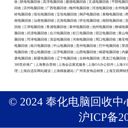
收
|
静海电脑回收
|
高淳电脑回收
|
建德电脑回收
|
文成电脑回收
|
平阴电脑
回收
|
滨州电脑回收
|
广西电脑回收
|
梅州电脑回收
|
河池电脑回收
|
永州电
岭电脑回收
|
绥化电脑回收
|
宝坻电脑回收
|
桐庐电脑回收
|
泰顺电脑回收
|
南电脑回收
|
汕尾电脑回收
|
北海电脑回收
|
怀化电脑回收
|
南阳电脑回收
|
回收
|
江津电脑回收
|
青浦电脑回收
|
泰州电脑回收
|
池州电脑回收
|
柳城电
脑回收
|
武清电脑回收
|
合川电脑回收
|
松江电脑回收
|
宿迁电脑回收
|
黄山
脑回收
|
菏泽电脑回收
|
清远电脑回收
|
河南电脑回收
|
周口电脑回收
|
雅安
电脑回收
|
南川电脑回收
|
中山电脑回收
|
贵州电脑回收
|
巴中电脑回收
|
荣
电脑回收
|
璧山电脑回收
|
云浮电脑回收
|
山西电脑回收
|
铜梁电脑回收
|
内
肃电脑回收
|
新疆电脑回收
|
辽宁电脑回收
|
吉林电脑回收
|
黑龙江电脑回收
360竞价推广
|
上海整合营销
|
上海会议展览服务
|
上海OA办公软件
|
上海AS
理
|
上海自适应网站建设
|
上海模板建站
|
广州美发饰品销售
|
上海互联网销
© 2024 奉化电脑回收中心 版权
沪ICP备20