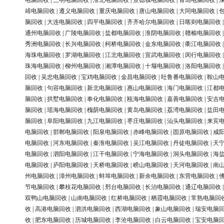
电脑回收
|
三明电脑回收
|
淮北电脑回收
|
景德镇电脑回收
|
青岛电脑回收
|
靖电脑回收
|
遵义电脑回收
|
重庆电脑回收
|
唐山电脑回收
|
大同电脑回收
|
脑回收
|
大连电脑回收
|
四平电脑回收
|
齐齐哈尔电脑回收
|
日喀则电脑回收
通州电脑回收
|
广陵电脑回收
|
盐都电脑回收
|
淮阴电脑回收
|
赣榆电脑回收
秀洲电脑回收
|
长兴电脑回收
|
柯桥电脑回收
|
金东电脑回收
|
衢江电脑回收
海珠电脑回收
|
罗湖电脑回收
|
江北电脑回收
|
宣武电脑回收
|
闵行电脑回收
珠海电脑回收
|
柳州电脑回收
|
湘潭电脑回收
|
十堰电脑回收
|
洛阳电脑回收
回收
|
吴忠电脑回收
|
宝鸡电脑回收
|
金昌电脑回收
|
吐鲁番电脑回收
|
鞍山
脑回收
|
句容电脑回收
|
新北电脑回收
|
惠山电脑回收
|
海门电脑回收
|
江都
脑回收
|
拱墅电脑回收
|
奉化电脑回收
|
瓯海电脑回收
|
嘉善电脑回收
|
安吉
脑回收
|
瑶海电脑回收
|
槐荫电脑回收
|
黄岛电脑回收
|
荔湾电脑回收
|
盐田
脑回收
|
阜阳电脑回收
|
九江电脑回收
|
枣庄电脑回收
|
汕头电脑回收
|
来宾
电脑回收
|
邯郸电脑回收
|
阳泉电脑回收
|
赤峰电脑回收
|
固原电脑回收
|
咸
电脑回收
|
河东电脑回收
|
秦淮电脑回收
|
吴江电脑回收
|
丹徒电脑回收
|
天
电脑回收
|
泗阳电脑回收
|
江干电脑回收
|
宁海电脑回收
|
洞头电脑回收
|
海
电脑回收
|
庐阳电脑回收
|
天桥电脑回收
|
崂山电脑回收
|
天河电脑回收
|
南
州电脑回收
|
漳州电脑回收
|
蚌埠电脑回收
|
新余电脑回收
|
东营电脑回收
|
节电脑回收
|
攀枝花电脑回收
|
邢台电脑回收
|
长治电脑回收
|
通辽电脑回收
双鸭山电脑回收
|
山南电脑回收
|
红桥电脑回收
|
栖霞电脑回收
|
常熟电脑回
收
|
高港电脑回收
|
泗洪电脑回收
|
西湖电脑回收
|
象山电脑回收
|
瑞安电脑
收
|
肥东电脑回收
|
历城电脑回收
|
李沧电脑回收
|
白云电脑回收
|
宝安电脑