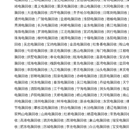
电脑回收
|
三明电脑回收
|
淮北电脑回收
|
景德镇电脑回收
|
青岛电脑回收
|
靖电脑回收
|
遵义电脑回收
|
重庆电脑回收
|
唐山电脑回收
|
大同电脑回收
|
脑回收
|
大连电脑回收
|
四平电脑回收
|
齐齐哈尔电脑回收
|
日喀则电脑回收
通州电脑回收
|
广陵电脑回收
|
盐都电脑回收
|
淮阴电脑回收
|
赣榆电脑回收
秀洲电脑回收
|
长兴电脑回收
|
柯桥电脑回收
|
金东电脑回收
|
衢江电脑回收
海珠电脑回收
|
罗湖电脑回收
|
江北电脑回收
|
宣武电脑回收
|
闵行电脑回收
珠海电脑回收
|
柳州电脑回收
|
湘潭电脑回收
|
十堰电脑回收
|
洛阳电脑回收
回收
|
吴忠电脑回收
|
宝鸡电脑回收
|
金昌电脑回收
|
吐鲁番电脑回收
|
鞍山
脑回收
|
句容电脑回收
|
新北电脑回收
|
惠山电脑回收
|
海门电脑回收
|
江都
脑回收
|
拱墅电脑回收
|
奉化电脑回收
|
瓯海电脑回收
|
嘉善电脑回收
|
安吉
脑回收
|
瑶海电脑回收
|
槐荫电脑回收
|
黄岛电脑回收
|
荔湾电脑回收
|
盐田
脑回收
|
阜阳电脑回收
|
九江电脑回收
|
枣庄电脑回收
|
汕头电脑回收
|
来宾
电脑回收
|
邯郸电脑回收
|
阳泉电脑回收
|
赤峰电脑回收
|
固原电脑回收
|
咸
电脑回收
|
河东电脑回收
|
秦淮电脑回收
|
吴江电脑回收
|
丹徒电脑回收
|
天
电脑回收
|
泗阳电脑回收
|
江干电脑回收
|
宁海电脑回收
|
洞头电脑回收
|
海
电脑回收
|
庐阳电脑回收
|
天桥电脑回收
|
崂山电脑回收
|
天河电脑回收
|
南
州电脑回收
|
漳州电脑回收
|
蚌埠电脑回收
|
新余电脑回收
|
东营电脑回收
|
节电脑回收
|
攀枝花电脑回收
|
邢台电脑回收
|
长治电脑回收
|
通辽电脑回收
双鸭山电脑回收
|
山南电脑回收
|
红桥电脑回收
|
栖霞电脑回收
|
常熟电脑回
收
|
高港电脑回收
|
泗洪电脑回收
|
西湖电脑回收
|
象山电脑回收
|
瑞安电脑
收
|
肥东电脑回收
|
历城电脑回收
|
李沧电脑回收
|
白云电脑回收
|
宝安电脑