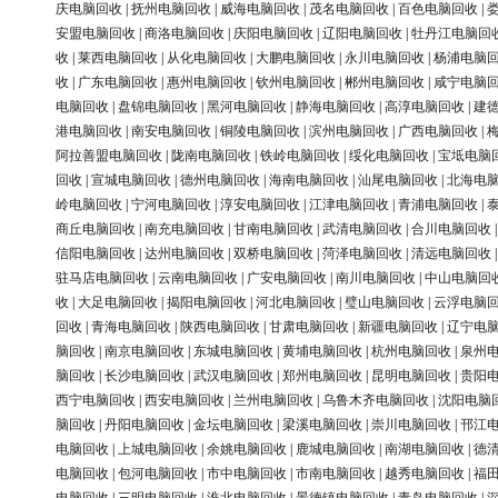
庆电脑回收
|
抚州电脑回收
|
威海电脑回收
|
茂名电脑回收
|
百色电脑回收
|
安盟电脑回收
|
商洛电脑回收
|
庆阳电脑回收
|
辽阳电脑回收
|
牡丹江电脑回
收
|
莱西电脑回收
|
从化电脑回收
|
大鹏电脑回收
|
永川电脑回收
|
杨浦电脑
收
|
广东电脑回收
|
惠州电脑回收
|
钦州电脑回收
|
郴州电脑回收
|
咸宁电脑
电脑回收
|
盘锦电脑回收
|
黑河电脑回收
|
静海电脑回收
|
高淳电脑回收
|
建
港电脑回收
|
南安电脑回收
|
铜陵电脑回收
|
滨州电脑回收
|
广西电脑回收
|
阿拉善盟电脑回收
|
陇南电脑回收
|
铁岭电脑回收
|
绥化电脑回收
|
宝坻电脑
回收
|
宣城电脑回收
|
德州电脑回收
|
海南电脑回收
|
汕尾电脑回收
|
北海电
岭电脑回收
|
宁河电脑回收
|
淳安电脑回收
|
江津电脑回收
|
青浦电脑回收
|
商丘电脑回收
|
南充电脑回收
|
甘南电脑回收
|
武清电脑回收
|
合川电脑回收
信阳电脑回收
|
达州电脑回收
|
双桥电脑回收
|
菏泽电脑回收
|
清远电脑回收
驻马店电脑回收
|
云南电脑回收
|
广安电脑回收
|
南川电脑回收
|
中山电脑回
收
|
大足电脑回收
|
揭阳电脑回收
|
河北电脑回收
|
璧山电脑回收
|
云浮电脑
回收
|
青海电脑回收
|
陕西电脑回收
|
甘肃电脑回收
|
新疆电脑回收
|
辽宁电
脑回收
|
南京电脑回收
|
东城电脑回收
|
黄埔电脑回收
|
杭州电脑回收
|
泉州
脑回收
|
长沙电脑回收
|
武汉电脑回收
|
郑州电脑回收
|
昆明电脑回收
|
贵阳
西宁电脑回收
|
西安电脑回收
|
兰州电脑回收
|
乌鲁木齐电脑回收
|
沈阳电脑
脑回收
|
丹阳电脑回收
|
金坛电脑回收
|
梁溪电脑回收
|
崇川电脑回收
|
邗江
电脑回收
|
上城电脑回收
|
余姚电脑回收
|
鹿城电脑回收
|
南湖电脑回收
|
德
电脑回收
|
包河电脑回收
|
市中电脑回收
|
市南电脑回收
|
越秀电脑回收
|
福