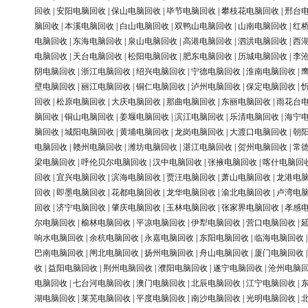
回收
|
安阳电脑回收
|
保山电脑回收
|
毕节电脑回收
|
攀枝花电脑回收
|
邢台
脑回收
|
本溪电脑回收
|
白山电脑回收
|
双鸭山电脑回收
|
山南电脑回收
|
红
电脑回收
|
东海电脑回收
|
泉山电脑回收
|
高港电脑回收
|
泗洪电脑回收
|
西
电脑回收
|
天台电脑回收
|
松阳电脑回收
|
肥东电脑回收
|
历城电脑回收
|
李
阴电脑回收
|
浙江电脑回收
|
绍兴电脑回收
|
宁德电脑回收
|
淮南电脑回收
|
壁电脑回收
|
丽江电脑回收
|
铜仁电脑回收
|
泸州电脑回收
|
保定电脑回收
|
回收
|
松原电脑回收
|
大庆电脑回收
|
那曲电脑回收
|
东丽电脑回收
|
雨花台
脑回收
|
铜山电脑回收
|
姜堰电脑回收
|
滨江电脑回收
|
乐清电脑回收
|
海宁
脑回收
|
城阳电脑回收
|
黄埔电脑回收
|
龙岗电脑回收
|
大渡口电脑回收
|
朝
电脑回收
|
赣州电脑回收
|
潍坊电脑回收
|
湛江电脑回收
|
贺州电脑回收
|
常
梁电脑回收
|
呼伦贝尔电脑回收
|
汉中电脑回收
|
张掖电脑回收
|
喀什电脑回
回收
|
宜兴电脑回收
|
滨海电脑回收
|
贾汪电脑回收
|
萧山电脑回收
|
龙港电
回收
|
即墨电脑回收
|
花都电脑回收
|
龙华电脑回收
|
渝北电脑回收
|
卢湾电
回收
|
济宁电脑回收
|
肇庆电脑回收
|
玉林电脑回收
|
张家界电脑回收
|
孝感
尔电脑回收
|
榆林电脑回收
|
平凉电脑回收
|
伊犁电脑回收
|
营口电脑回收
|
响水电脑回收
|
余杭电脑回收
|
永嘉电脑回收
|
东阳电脑回收
|
临海电脑回收
巴南电脑回收
|
闸北电脑回收
|
扬州电脑回收
|
舟山电脑回收
|
厦门电脑回收
收
|
益阳电脑回收
|
荆州电脑回收
|
濮阳电脑回收
|
遂宁电脑回收
|
沧州电脑
电脑回收
|
七台河电脑回收
|
澳门电脑回收
|
北辰电脑回收
|
江宁电脑回收
|
湖电脑回收
|
莱芜电脑回收
|
平度电脑回收
|
南沙电脑回收
|
光明电脑回收
|