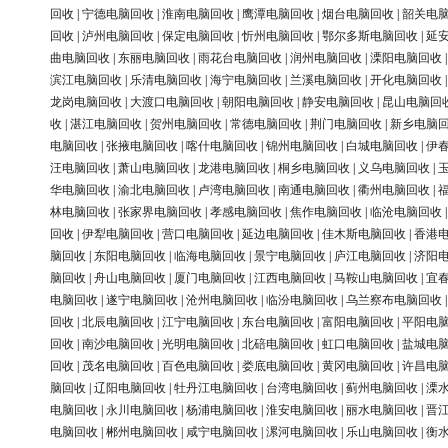
回收
|
宁德电脑回收
|
淮南电脑回收
|
鹰潭电脑回收
|
烟台电脑回收
|
韶关电
回收
|
泸州电脑回收
|
保定电脑回收
|
忻州电脑回收
|
鄂尔多斯电脑回收
|
延
曲电脑回收
|
东丽电脑回收
|
雨花台电脑回收
|
润州电脑回收
|
溧阳电脑回收
滨江电脑回收
|
乐清电脑回收
|
海宁电脑回收
|
兰溪电脑回收
|
开化电脑回收
龙岗电脑回收
|
大渡口电脑回收
|
朝阳电脑回收
|
静安电脑回收
|
昆山电脑回
收
|
湛江电脑回收
|
贺州电脑回收
|
常德电脑回收
|
荆门电脑回收
|
新乡电脑
电脑回收
|
张掖电脑回收
|
喀什电脑回收
|
锦州电脑回收
|
白城电脑回收
|
伊
汪电脑回收
|
萧山电脑回收
|
龙港电脑回收
|
桐乡电脑回收
|
义乌电脑回收
|
华电脑回收
|
渝北电脑回收
|
卢湾电脑回收
|
南通电脑回收
|
衢州电脑回收
|
林电脑回收
|
张家界电脑回收
|
孝感电脑回收
|
焦作电脑回收
|
临沧电脑回收
回收
|
伊犁电脑回收
|
营口电脑回收
|
延边电脑回收
|
佳木斯电脑回收
|
香港
脑回收
|
东阳电脑回收
|
临海电脑回收
|
景宁电脑回收
|
庐江电脑回收
|
济阳
脑回收
|
舟山电脑回收
|
厦门电脑回收
|
江西电脑回收
|
马鞍山电脑回收
|
宜
电脑回收
|
遂宁电脑回收
|
沧州电脑回收
|
临汾电脑回收
|
乌兰察布电脑回收
回收
|
北辰电脑回收
|
江宁电脑回收
|
东台电脑回收
|
富阳电脑回收
|
平阳电
回收
|
南沙电脑回收
|
光明电脑回收
|
北碚电脑回收
|
虹口电脑回收
|
盐城电
回收
|
茂名电脑回收
|
百色电脑回收
|
娄底电脑回收
|
黄冈电脑回收
|
许昌电
脑回收
|
辽阳电脑回收
|
牡丹江电脑回收
|
台湾电脑回收
|
蓟州电脑回收
|
溧
电脑回收
|
永川电脑回收
|
杨浦电脑回收
|
淮安电脑回收
|
丽水电脑回收
|
晋
电脑回收
|
郴州电脑回收
|
咸宁电脑回收
|
漯河电脑回收
|
乐山电脑回收
|
衡