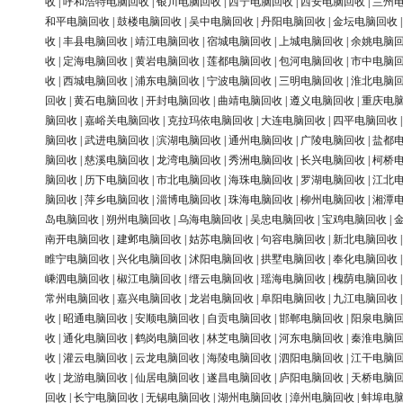
收
|
呼和浩特电脑回收
|
银川电脑回收
|
西宁电脑回收
|
西安电脑回收
|
兰州
和平电脑回收
|
鼓楼电脑回收
|
吴中电脑回收
|
丹阳电脑回收
|
金坛电脑回收
收
|
丰县电脑回收
|
靖江电脑回收
|
宿城电脑回收
|
上城电脑回收
|
余姚电脑
收
|
定海电脑回收
|
黄岩电脑回收
|
莲都电脑回收
|
包河电脑回收
|
市中电脑
收
|
西城电脑回收
|
浦东电脑回收
|
宁波电脑回收
|
三明电脑回收
|
淮北电脑
回收
|
黄石电脑回收
|
开封电脑回收
|
曲靖电脑回收
|
遵义电脑回收
|
重庆电
脑回收
|
嘉峪关电脑回收
|
克拉玛依电脑回收
|
大连电脑回收
|
四平电脑回收
脑回收
|
武进电脑回收
|
滨湖电脑回收
|
通州电脑回收
|
广陵电脑回收
|
盐都
脑回收
|
慈溪电脑回收
|
龙湾电脑回收
|
秀洲电脑回收
|
长兴电脑回收
|
柯桥
脑回收
|
历下电脑回收
|
市北电脑回收
|
海珠电脑回收
|
罗湖电脑回收
|
江北
脑回收
|
萍乡电脑回收
|
淄博电脑回收
|
珠海电脑回收
|
柳州电脑回收
|
湘潭
岛电脑回收
|
朔州电脑回收
|
乌海电脑回收
|
吴忠电脑回收
|
宝鸡电脑回收
|
南开电脑回收
|
建邺电脑回收
|
姑苏电脑回收
|
句容电脑回收
|
新北电脑回收
睢宁电脑回收
|
兴化电脑回收
|
沭阳电脑回收
|
拱墅电脑回收
|
奉化电脑回收
嵊泗电脑回收
|
椒江电脑回收
|
缙云电脑回收
|
瑶海电脑回收
|
槐荫电脑回收
常州电脑回收
|
嘉兴电脑回收
|
龙岩电脑回收
|
阜阳电脑回收
|
九江电脑回收
收
|
昭通电脑回收
|
安顺电脑回收
|
自贡电脑回收
|
邯郸电脑回收
|
阳泉电脑
收
|
通化电脑回收
|
鹤岗电脑回收
|
林芝电脑回收
|
河东电脑回收
|
秦淮电脑
收
|
灌云电脑回收
|
云龙电脑回收
|
海陵电脑回收
|
泗阳电脑回收
|
江干电脑
收
|
龙游电脑回收
|
仙居电脑回收
|
遂昌电脑回收
|
庐阳电脑回收
|
天桥电脑
回收
|
长宁电脑回收
|
无锡电脑回收
|
湖州电脑回收
|
漳州电脑回收
|
蚌埠电