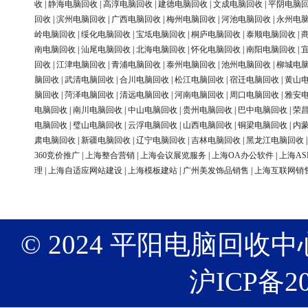
收
|
静海电脑回收
|
高淳电脑回收
|
建德电脑回收
|
文成电脑回收
|
平阴电脑
回收
|
滨州电脑回收
|
广西电脑回收
|
梅州电脑回收
|
河池电脑回收
|
永州电
岭电脑回收
|
绥化电脑回收
|
宝坻电脑回收
|
桐庐电脑回收
|
泰顺电脑回收
|
南电脑回收
|
汕尾电脑回收
|
北海电脑回收
|
怀化电脑回收
|
南阳电脑回收
|
回收
|
江津电脑回收
|
青浦电脑回收
|
泰州电脑回收
|
池州电脑回收
|
柳城电
脑回收
|
武清电脑回收
|
合川电脑回收
|
松江电脑回收
|
宿迁电脑回收
|
黄山
脑回收
|
菏泽电脑回收
|
清远电脑回收
|
河南电脑回收
|
周口电脑回收
|
雅安
电脑回收
|
南川电脑回收
|
中山电脑回收
|
贵州电脑回收
|
巴中电脑回收
|
荣
电脑回收
|
璧山电脑回收
|
云浮电脑回收
|
山西电脑回收
|
铜梁电脑回收
|
内
肃电脑回收
|
新疆电脑回收
|
辽宁电脑回收
|
吉林电脑回收
|
黑龙江电脑回收
360竞价推广
|
上海整合营销
|
上海会议展览服务
|
上海OA办公软件
|
上海AS
理
|
上海自适应网站建设
|
上海模板建站
|
广州美发饰品销售
|
上海互联网销
© 2024 平阳电脑回收中心 版权
沪ICP备20