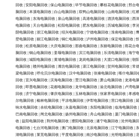
回收
|
安阳电脑回收
|
保山电脑回收
|
毕节电脑回收
|
攀枝花电脑回收
|
邢台
脑回收
|
本溪电脑回收
|
白山电脑回收
|
双鸭山电脑回收
|
山南电脑回收
|
红
电脑回收
|
东海电脑回收
|
泉山电脑回收
|
高港电脑回收
|
泗洪电脑回收
|
西
电脑回收
|
天台电脑回收
|
松阳电脑回收
|
肥东电脑回收
|
历城电脑回收
|
李
阴电脑回收
|
浙江电脑回收
|
绍兴电脑回收
|
宁德电脑回收
|
淮南电脑回收
|
壁电脑回收
|
丽江电脑回收
|
铜仁电脑回收
|
泸州电脑回收
|
保定电脑回收
|
回收
|
松原电脑回收
|
大庆电脑回收
|
那曲电脑回收
|
东丽电脑回收
|
雨花台
脑回收
|
铜山电脑回收
|
姜堰电脑回收
|
滨江电脑回收
|
乐清电脑回收
|
海宁
脑回收
|
城阳电脑回收
|
黄埔电脑回收
|
龙岗电脑回收
|
大渡口电脑回收
|
朝
电脑回收
|
赣州电脑回收
|
潍坊电脑回收
|
湛江电脑回收
|
贺州电脑回收
|
常
梁电脑回收
|
呼伦贝尔电脑回收
|
汉中电脑回收
|
张掖电脑回收
|
喀什电脑回
回收
|
宜兴电脑回收
|
滨海电脑回收
|
贾汪电脑回收
|
萧山电脑回收
|
龙港电
回收
|
即墨电脑回收
|
花都电脑回收
|
龙华电脑回收
|
渝北电脑回收
|
卢湾电
回收
|
济宁电脑回收
|
肇庆电脑回收
|
玉林电脑回收
|
张家界电脑回收
|
孝感
尔电脑回收
|
榆林电脑回收
|
平凉电脑回收
|
伊犁电脑回收
|
营口电脑回收
|
响水电脑回收
|
余杭电脑回收
|
永嘉电脑回收
|
东阳电脑回收
|
临海电脑回收
巴南电脑回收
|
闸北电脑回收
|
扬州电脑回收
|
舟山电脑回收
|
厦门电脑回收
收
|
益阳电脑回收
|
荆州电脑回收
|
濮阳电脑回收
|
遂宁电脑回收
|
沧州电脑
电脑回收
|
七台河电脑回收
|
澳门电脑回收
|
北辰电脑回收
|
江宁电脑回收
|
湖电脑回收
|
莱芜电脑回收
|
平度电脑回收
|
南沙电脑回收
|
光明电脑回收
|