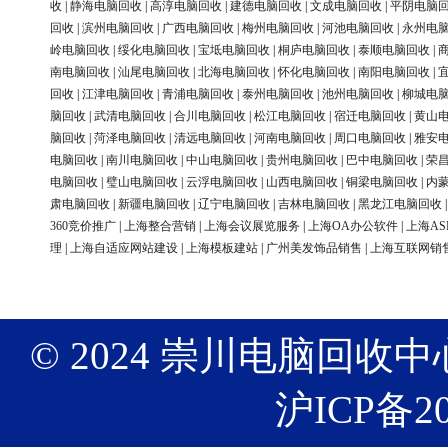
收
|
静海电脑回收
|
高淳电脑回收
|
建德电脑回收
|
文成电脑回收
|
平阴电脑
回收
|
滨州电脑回收
|
广西电脑回收
|
梅州电脑回收
|
河池电脑回收
|
永州电
岭电脑回收
|
绥化电脑回收
|
宝坻电脑回收
|
桐庐电脑回收
|
泰顺电脑回收
|
南电脑回收
|
汕尾电脑回收
|
北海电脑回收
|
怀化电脑回收
|
南阳电脑回收
|
回收
|
江津电脑回收
|
青浦电脑回收
|
泰州电脑回收
|
池州电脑回收
|
柳城电
脑回收
|
武清电脑回收
|
合川电脑回收
|
松江电脑回收
|
宿迁电脑回收
|
黄山
脑回收
|
菏泽电脑回收
|
清远电脑回收
|
河南电脑回收
|
周口电脑回收
|
雅安
电脑回收
|
南川电脑回收
|
中山电脑回收
|
贵州电脑回收
|
巴中电脑回收
|
荣
电脑回收
|
璧山电脑回收
|
云浮电脑回收
|
山西电脑回收
|
铜梁电脑回收
|
内
肃电脑回收
|
新疆电脑回收
|
辽宁电脑回收
|
吉林电脑回收
|
黑龙江电脑回收
360竞价推广
|
上海整合营销
|
上海会议展览服务
|
上海OA办公软件
|
上海AS
理
|
上海自适应网站建设
|
上海模板建站
|
广州美发饰品销售
|
上海互联网销
© 2024 崇川电脑回收中心 版权
沪ICP备20