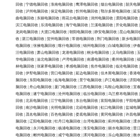
回收
|
宁德电脑回收
|
淮南电脑回收
|
鹰潭电脑回收
|
烟台电脑回收
|
韶关电
回收
|
泸州电脑回收
|
保定电脑回收
|
忻州电脑回收
|
鄂尔多斯电脑回收
|
延
曲电脑回收
|
东丽电脑回收
|
雨花台电脑回收
|
润州电脑回收
|
溧阳电脑回收
滨江电脑回收
|
乐清电脑回收
|
海宁电脑回收
|
兰溪电脑回收
|
开化电脑回收
龙岗电脑回收
|
大渡口电脑回收
|
朝阳电脑回收
|
静安电脑回收
|
昆山电脑回
收
|
湛江电脑回收
|
贺州电脑回收
|
常德电脑回收
|
荆门电脑回收
|
新乡电脑
电脑回收
|
张掖电脑回收
|
喀什电脑回收
|
锦州电脑回收
|
白城电脑回收
|
伊
汪电脑回收
|
萧山电脑回收
|
龙港电脑回收
|
桐乡电脑回收
|
义乌电脑回收
|
华电脑回收
|
渝北电脑回收
|
卢湾电脑回收
|
南通电脑回收
|
衢州电脑回收
|
林电脑回收
|
张家界电脑回收
|
孝感电脑回收
|
焦作电脑回收
|
临沧电脑回收
回收
|
伊犁电脑回收
|
营口电脑回收
|
延边电脑回收
|
佳木斯电脑回收
|
香港
脑回收
|
东阳电脑回收
|
临海电脑回收
|
景宁电脑回收
|
庐江电脑回收
|
济阳
脑回收
|
舟山电脑回收
|
厦门电脑回收
|
江西电脑回收
|
马鞍山电脑回收
|
宜
电脑回收
|
遂宁电脑回收
|
沧州电脑回收
|
临汾电脑回收
|
乌兰察布电脑回收
回收
|
北辰电脑回收
|
江宁电脑回收
|
东台电脑回收
|
富阳电脑回收
|
平阳电
回收
|
南沙电脑回收
|
光明电脑回收
|
北碚电脑回收
|
虹口电脑回收
|
盐城电
回收
|
茂名电脑回收
|
百色电脑回收
|
娄底电脑回收
|
黄冈电脑回收
|
许昌电
脑回收
|
辽阳电脑回收
|
牡丹江电脑回收
|
台湾电脑回收
|
蓟州电脑回收
|
溧
电脑回收
|
永川电脑回收
|
杨浦电脑回收
|
淮安电脑回收
|
丽水电脑回收
|
晋
电脑回收
|
郴州电脑回收
|
咸宁电脑回收
|
漯河电脑回收
|
乐山电脑回收
|
衡