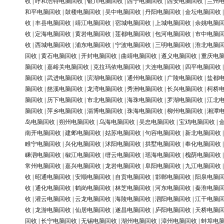
收
|
呼和浩特电脑回收
|
银川电脑回收
|
西宁电脑回收
|
西安电脑回收
|
兰州
和平电脑回收
|
鼓楼电脑回收
|
吴中电脑回收
|
丹阳电脑回收
|
金坛电脑回收
收
|
丰县电脑回收
|
靖江电脑回收
|
宿城电脑回收
|
上城电脑回收
|
余姚电脑
收
|
定海电脑回收
|
黄岩电脑回收
|
莲都电脑回收
|
包河电脑回收
|
市中电脑
收
|
西城电脑回收
|
浦东电脑回收
|
宁波电脑回收
|
三明电脑回收
|
淮北电脑
回收
|
黄石电脑回收
|
开封电脑回收
|
曲靖电脑回收
|
遵义电脑回收
|
重庆电
脑回收
|
嘉峪关电脑回收
|
克拉玛依电脑回收
|
大连电脑回收
|
四平电脑回收
脑回收
|
武进电脑回收
|
滨湖电脑回收
|
通州电脑回收
|
广陵电脑回收
|
盐都
脑回收
|
慈溪电脑回收
|
龙湾电脑回收
|
秀洲电脑回收
|
长兴电脑回收
|
柯桥
脑回收
|
历下电脑回收
|
市北电脑回收
|
海珠电脑回收
|
罗湖电脑回收
|
江北
脑回收
|
萍乡电脑回收
|
淄博电脑回收
|
珠海电脑回收
|
柳州电脑回收
|
湘潭
岛电脑回收
|
朔州电脑回收
|
乌海电脑回收
|
吴忠电脑回收
|
宝鸡电脑回收
|
南开电脑回收
|
建邺电脑回收
|
姑苏电脑回收
|
句容电脑回收
|
新北电脑回收
睢宁电脑回收
|
兴化电脑回收
|
沭阳电脑回收
|
拱墅电脑回收
|
奉化电脑回收
嵊泗电脑回收
|
椒江电脑回收
|
缙云电脑回收
|
瑶海电脑回收
|
槐荫电脑回收
常州电脑回收
|
嘉兴电脑回收
|
龙岩电脑回收
|
阜阳电脑回收
|
九江电脑回收
收
|
昭通电脑回收
|
安顺电脑回收
|
自贡电脑回收
|
邯郸电脑回收
|
阳泉电脑
收
|
通化电脑回收
|
鹤岗电脑回收
|
林芝电脑回收
|
河东电脑回收
|
秦淮电脑
收
|
灌云电脑回收
|
云龙电脑回收
|
海陵电脑回收
|
泗阳电脑回收
|
江干电脑
收
|
龙游电脑回收
|
仙居电脑回收
|
遂昌电脑回收
|
庐阳电脑回收
|
天桥电脑
回收
|
长宁电脑回收
|
无锡电脑回收
|
湖州电脑回收
|
漳州电脑回收
|
蚌埠电