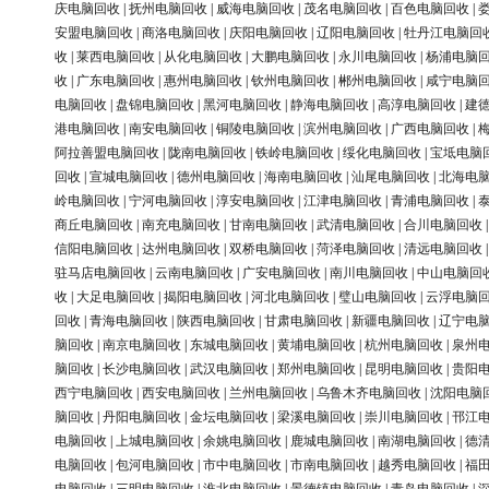
庆电脑回收
|
抚州电脑回收
|
威海电脑回收
|
茂名电脑回收
|
百色电脑回收
|
安盟电脑回收
|
商洛电脑回收
|
庆阳电脑回收
|
辽阳电脑回收
|
牡丹江电脑回
收
|
莱西电脑回收
|
从化电脑回收
|
大鹏电脑回收
|
永川电脑回收
|
杨浦电脑
收
|
广东电脑回收
|
惠州电脑回收
|
钦州电脑回收
|
郴州电脑回收
|
咸宁电脑
电脑回收
|
盘锦电脑回收
|
黑河电脑回收
|
静海电脑回收
|
高淳电脑回收
|
建
港电脑回收
|
南安电脑回收
|
铜陵电脑回收
|
滨州电脑回收
|
广西电脑回收
|
阿拉善盟电脑回收
|
陇南电脑回收
|
铁岭电脑回收
|
绥化电脑回收
|
宝坻电脑
回收
|
宣城电脑回收
|
德州电脑回收
|
海南电脑回收
|
汕尾电脑回收
|
北海电
岭电脑回收
|
宁河电脑回收
|
淳安电脑回收
|
江津电脑回收
|
青浦电脑回收
|
商丘电脑回收
|
南充电脑回收
|
甘南电脑回收
|
武清电脑回收
|
合川电脑回收
信阳电脑回收
|
达州电脑回收
|
双桥电脑回收
|
菏泽电脑回收
|
清远电脑回收
驻马店电脑回收
|
云南电脑回收
|
广安电脑回收
|
南川电脑回收
|
中山电脑回
收
|
大足电脑回收
|
揭阳电脑回收
|
河北电脑回收
|
璧山电脑回收
|
云浮电脑
回收
|
青海电脑回收
|
陕西电脑回收
|
甘肃电脑回收
|
新疆电脑回收
|
辽宁电
脑回收
|
南京电脑回收
|
东城电脑回收
|
黄埔电脑回收
|
杭州电脑回收
|
泉州
脑回收
|
长沙电脑回收
|
武汉电脑回收
|
郑州电脑回收
|
昆明电脑回收
|
贵阳
西宁电脑回收
|
西安电脑回收
|
兰州电脑回收
|
乌鲁木齐电脑回收
|
沈阳电脑
脑回收
|
丹阳电脑回收
|
金坛电脑回收
|
梁溪电脑回收
|
崇川电脑回收
|
邗江
电脑回收
|
上城电脑回收
|
余姚电脑回收
|
鹿城电脑回收
|
南湖电脑回收
|
德
电脑回收
|
包河电脑回收
|
市中电脑回收
|
市南电脑回收
|
越秀电脑回收
|
福