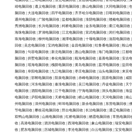
电脑回收
|
三明电脑回收
|
淮北电脑回收
|
景德镇电脑回收
|
青岛电脑回收
|
靖电脑回收
|
遵义电脑回收
|
重庆电脑回收
|
唐山电脑回收
|
大同电脑回收
|
脑回收
|
大连电脑回收
|
四平电脑回收
|
齐齐哈尔电脑回收
|
日喀则电脑回收
通州电脑回收
|
广陵电脑回收
|
盐都电脑回收
|
淮阴电脑回收
|
赣榆电脑回收
秀洲电脑回收
|
长兴电脑回收
|
柯桥电脑回收
|
金东电脑回收
|
衢江电脑回收
海珠电脑回收
|
罗湖电脑回收
|
江北电脑回收
|
宣武电脑回收
|
闵行电脑回收
珠海电脑回收
|
柳州电脑回收
|
湘潭电脑回收
|
十堰电脑回收
|
洛阳电脑回收
回收
|
吴忠电脑回收
|
宝鸡电脑回收
|
金昌电脑回收
|
吐鲁番电脑回收
|
鞍山
脑回收
|
句容电脑回收
|
新北电脑回收
|
惠山电脑回收
|
海门电脑回收
|
江都
脑回收
|
拱墅电脑回收
|
奉化电脑回收
|
瓯海电脑回收
|
嘉善电脑回收
|
安吉
脑回收
|
瑶海电脑回收
|
槐荫电脑回收
|
黄岛电脑回收
|
荔湾电脑回收
|
盐田
脑回收
|
阜阳电脑回收
|
九江电脑回收
|
枣庄电脑回收
|
汕头电脑回收
|
来宾
电脑回收
|
邯郸电脑回收
|
阳泉电脑回收
|
赤峰电脑回收
|
固原电脑回收
|
咸
电脑回收
|
河东电脑回收
|
秦淮电脑回收
|
吴江电脑回收
|
丹徒电脑回收
|
天
电脑回收
|
泗阳电脑回收
|
江干电脑回收
|
宁海电脑回收
|
洞头电脑回收
|
海
电脑回收
|
庐阳电脑回收
|
天桥电脑回收
|
崂山电脑回收
|
天河电脑回收
|
南
州电脑回收
|
漳州电脑回收
|
蚌埠电脑回收
|
新余电脑回收
|
东营电脑回收
|
节电脑回收
|
攀枝花电脑回收
|
邢台电脑回收
|
长治电脑回收
|
通辽电脑回收
双鸭山电脑回收
|
山南电脑回收
|
红桥电脑回收
|
栖霞电脑回收
|
常熟电脑回
收
|
高港电脑回收
|
泗洪电脑回收
|
西湖电脑回收
|
象山电脑回收
|
瑞安电脑
收
|
肥东电脑回收
|
历城电脑回收
|
李沧电脑回收
|
白云电脑回收
|
宝安电脑