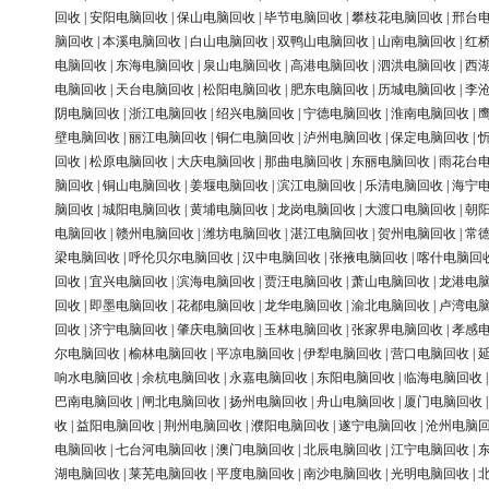
回收
|
安阳电脑回收
|
保山电脑回收
|
毕节电脑回收
|
攀枝花电脑回收
|
邢台
脑回收
|
本溪电脑回收
|
白山电脑回收
|
双鸭山电脑回收
|
山南电脑回收
|
红
电脑回收
|
东海电脑回收
|
泉山电脑回收
|
高港电脑回收
|
泗洪电脑回收
|
西
电脑回收
|
天台电脑回收
|
松阳电脑回收
|
肥东电脑回收
|
历城电脑回收
|
李
阴电脑回收
|
浙江电脑回收
|
绍兴电脑回收
|
宁德电脑回收
|
淮南电脑回收
|
壁电脑回收
|
丽江电脑回收
|
铜仁电脑回收
|
泸州电脑回收
|
保定电脑回收
|
回收
|
松原电脑回收
|
大庆电脑回收
|
那曲电脑回收
|
东丽电脑回收
|
雨花台
脑回收
|
铜山电脑回收
|
姜堰电脑回收
|
滨江电脑回收
|
乐清电脑回收
|
海宁
脑回收
|
城阳电脑回收
|
黄埔电脑回收
|
龙岗电脑回收
|
大渡口电脑回收
|
朝
电脑回收
|
赣州电脑回收
|
潍坊电脑回收
|
湛江电脑回收
|
贺州电脑回收
|
常
梁电脑回收
|
呼伦贝尔电脑回收
|
汉中电脑回收
|
张掖电脑回收
|
喀什电脑回
回收
|
宜兴电脑回收
|
滨海电脑回收
|
贾汪电脑回收
|
萧山电脑回收
|
龙港电
回收
|
即墨电脑回收
|
花都电脑回收
|
龙华电脑回收
|
渝北电脑回收
|
卢湾电
回收
|
济宁电脑回收
|
肇庆电脑回收
|
玉林电脑回收
|
张家界电脑回收
|
孝感
尔电脑回收
|
榆林电脑回收
|
平凉电脑回收
|
伊犁电脑回收
|
营口电脑回收
|
响水电脑回收
|
余杭电脑回收
|
永嘉电脑回收
|
东阳电脑回收
|
临海电脑回收
巴南电脑回收
|
闸北电脑回收
|
扬州电脑回收
|
舟山电脑回收
|
厦门电脑回收
收
|
益阳电脑回收
|
荆州电脑回收
|
濮阳电脑回收
|
遂宁电脑回收
|
沧州电脑
电脑回收
|
七台河电脑回收
|
澳门电脑回收
|
北辰电脑回收
|
江宁电脑回收
|
湖电脑回收
|
莱芜电脑回收
|
平度电脑回收
|
南沙电脑回收
|
光明电脑回收
|