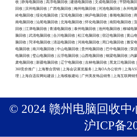
收
|
静海电脑回收
|
高淳电脑回收
|
建德电脑回收
|
文成电脑回收
|
平阴电脑
回收
|
滨州电脑回收
|
广西电脑回收
|
梅州电脑回收
|
河池电脑回收
|
永州电
岭电脑回收
|
绥化电脑回收
|
宝坻电脑回收
|
桐庐电脑回收
|
泰顺电脑回收
|
南电脑回收
|
汕尾电脑回收
|
北海电脑回收
|
怀化电脑回收
|
南阳电脑回收
|
回收
|
江津电脑回收
|
青浦电脑回收
|
泰州电脑回收
|
池州电脑回收
|
柳城电
脑回收
|
武清电脑回收
|
合川电脑回收
|
松江电脑回收
|
宿迁电脑回收
|
黄山
脑回收
|
菏泽电脑回收
|
清远电脑回收
|
河南电脑回收
|
周口电脑回收
|
雅安
电脑回收
|
南川电脑回收
|
中山电脑回收
|
贵州电脑回收
|
巴中电脑回收
|
荣
电脑回收
|
璧山电脑回收
|
云浮电脑回收
|
山西电脑回收
|
铜梁电脑回收
|
内
肃电脑回收
|
新疆电脑回收
|
辽宁电脑回收
|
吉林电脑回收
|
黑龙江电脑回收
360竞价推广
|
上海整合营销
|
上海会议展览服务
|
上海OA办公软件
|
上海AS
理
|
上海自适应网站建设
|
上海模板建站
|
广州美发饰品销售
|
上海互联网销
© 2024 赣州电脑回收中心 版权
沪ICP备20