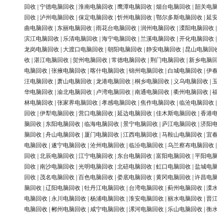
回收
|
宁德电脑回收
|
淮南电脑回收
|
鹰潭电脑回收
|
烟台电脑回收
|
韶关电
回收
|
泸州电脑回收
|
保定电脑回收
|
忻州电脑回收
|
鄂尔多斯电脑回收
|
延
曲电脑回收
|
东丽电脑回收
|
雨花台电脑回收
|
润州电脑回收
|
溧阳电脑回收
滨江电脑回收
|
乐清电脑回收
|
海宁电脑回收
|
兰溪电脑回收
|
开化电脑回收
龙岗电脑回收
|
大渡口电脑回收
|
朝阳电脑回收
|
静安电脑回收
|
昆山电脑回
收
|
湛江电脑回收
|
贺州电脑回收
|
常德电脑回收
|
荆门电脑回收
|
新乡电脑
电脑回收
|
张掖电脑回收
|
喀什电脑回收
|
锦州电脑回收
|
白城电脑回收
|
伊
汪电脑回收
|
萧山电脑回收
|
龙港电脑回收
|
桐乡电脑回收
|
义乌电脑回收
|
华电脑回收
|
渝北电脑回收
|
卢湾电脑回收
|
南通电脑回收
|
衢州电脑回收
|
林电脑回收
|
张家界电脑回收
|
孝感电脑回收
|
焦作电脑回收
|
临沧电脑回收
回收
|
伊犁电脑回收
|
营口电脑回收
|
延边电脑回收
|
佳木斯电脑回收
|
香港
脑回收
|
东阳电脑回收
|
临海电脑回收
|
景宁电脑回收
|
庐江电脑回收
|
济阳
脑回收
|
舟山电脑回收
|
厦门电脑回收
|
江西电脑回收
|
马鞍山电脑回收
|
宜
电脑回收
|
遂宁电脑回收
|
沧州电脑回收
|
临汾电脑回收
|
乌兰察布电脑回收
回收
|
北辰电脑回收
|
江宁电脑回收
|
东台电脑回收
|
富阳电脑回收
|
平阳电
回收
|
南沙电脑回收
|
光明电脑回收
|
北碚电脑回收
|
虹口电脑回收
|
盐城电
回收
|
茂名电脑回收
|
百色电脑回收
|
娄底电脑回收
|
黄冈电脑回收
|
许昌电
脑回收
|
辽阳电脑回收
|
牡丹江电脑回收
|
台湾电脑回收
|
蓟州电脑回收
|
溧
电脑回收
|
永川电脑回收
|
杨浦电脑回收
|
淮安电脑回收
|
丽水电脑回收
|
晋
电脑回收
|
郴州电脑回收
|
咸宁电脑回收
|
漯河电脑回收
|
乐山电脑回收
|
衡