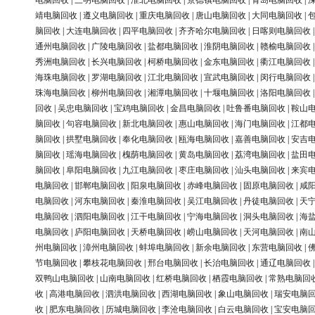
电脑回收
|
三明电脑回收
|
淮北电脑回收
|
景德镇电脑回收
|
青岛电脑回收
|
靖电脑回收
|
遵义电脑回收
|
重庆电脑回收
|
唐山电脑回收
|
大同电脑回收
|
脑回收
|
大连电脑回收
|
四平电脑回收
|
齐齐哈尔电脑回收
|
日喀则电脑回收
通州电脑回收
|
广陵电脑回收
|
盐都电脑回收
|
淮阴电脑回收
|
赣榆电脑回收
秀洲电脑回收
|
长兴电脑回收
|
柯桥电脑回收
|
金东电脑回收
|
衢江电脑回收
海珠电脑回收
|
罗湖电脑回收
|
江北电脑回收
|
宣武电脑回收
|
闵行电脑回收
珠海电脑回收
|
柳州电脑回收
|
湘潭电脑回收
|
十堰电脑回收
|
洛阳电脑回收
回收
|
吴忠电脑回收
|
宝鸡电脑回收
|
金昌电脑回收
|
吐鲁番电脑回收
|
鞍山
脑回收
|
句容电脑回收
|
新北电脑回收
|
惠山电脑回收
|
海门电脑回收
|
江都
脑回收
|
拱墅电脑回收
|
奉化电脑回收
|
瓯海电脑回收
|
嘉善电脑回收
|
安吉
脑回收
|
瑶海电脑回收
|
槐荫电脑回收
|
黄岛电脑回收
|
荔湾电脑回收
|
盐田
脑回收
|
阜阳电脑回收
|
九江电脑回收
|
枣庄电脑回收
|
汕头电脑回收
|
来宾
电脑回收
|
邯郸电脑回收
|
阳泉电脑回收
|
赤峰电脑回收
|
固原电脑回收
|
咸
电脑回收
|
河东电脑回收
|
秦淮电脑回收
|
吴江电脑回收
|
丹徒电脑回收
|
天
电脑回收
|
泗阳电脑回收
|
江干电脑回收
|
宁海电脑回收
|
洞头电脑回收
|
海
电脑回收
|
庐阳电脑回收
|
天桥电脑回收
|
崂山电脑回收
|
天河电脑回收
|
南
州电脑回收
|
漳州电脑回收
|
蚌埠电脑回收
|
新余电脑回收
|
东营电脑回收
|
节电脑回收
|
攀枝花电脑回收
|
邢台电脑回收
|
长治电脑回收
|
通辽电脑回收
双鸭山电脑回收
|
山南电脑回收
|
红桥电脑回收
|
栖霞电脑回收
|
常熟电脑回
收
|
高港电脑回收
|
泗洪电脑回收
|
西湖电脑回收
|
象山电脑回收
|
瑞安电脑
收
|
肥东电脑回收
|
历城电脑回收
|
李沧电脑回收
|
白云电脑回收
|
宝安电脑