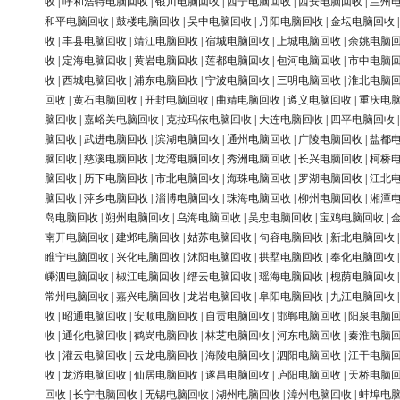
收
|
呼和浩特电脑回收
|
银川电脑回收
|
西宁电脑回收
|
西安电脑回收
|
兰州
和平电脑回收
|
鼓楼电脑回收
|
吴中电脑回收
|
丹阳电脑回收
|
金坛电脑回收
收
|
丰县电脑回收
|
靖江电脑回收
|
宿城电脑回收
|
上城电脑回收
|
余姚电脑
收
|
定海电脑回收
|
黄岩电脑回收
|
莲都电脑回收
|
包河电脑回收
|
市中电脑
收
|
西城电脑回收
|
浦东电脑回收
|
宁波电脑回收
|
三明电脑回收
|
淮北电脑
回收
|
黄石电脑回收
|
开封电脑回收
|
曲靖电脑回收
|
遵义电脑回收
|
重庆电
脑回收
|
嘉峪关电脑回收
|
克拉玛依电脑回收
|
大连电脑回收
|
四平电脑回收
脑回收
|
武进电脑回收
|
滨湖电脑回收
|
通州电脑回收
|
广陵电脑回收
|
盐都
脑回收
|
慈溪电脑回收
|
龙湾电脑回收
|
秀洲电脑回收
|
长兴电脑回收
|
柯桥
脑回收
|
历下电脑回收
|
市北电脑回收
|
海珠电脑回收
|
罗湖电脑回收
|
江北
脑回收
|
萍乡电脑回收
|
淄博电脑回收
|
珠海电脑回收
|
柳州电脑回收
|
湘潭
岛电脑回收
|
朔州电脑回收
|
乌海电脑回收
|
吴忠电脑回收
|
宝鸡电脑回收
|
南开电脑回收
|
建邺电脑回收
|
姑苏电脑回收
|
句容电脑回收
|
新北电脑回收
睢宁电脑回收
|
兴化电脑回收
|
沭阳电脑回收
|
拱墅电脑回收
|
奉化电脑回收
嵊泗电脑回收
|
椒江电脑回收
|
缙云电脑回收
|
瑶海电脑回收
|
槐荫电脑回收
常州电脑回收
|
嘉兴电脑回收
|
龙岩电脑回收
|
阜阳电脑回收
|
九江电脑回收
收
|
昭通电脑回收
|
安顺电脑回收
|
自贡电脑回收
|
邯郸电脑回收
|
阳泉电脑
收
|
通化电脑回收
|
鹤岗电脑回收
|
林芝电脑回收
|
河东电脑回收
|
秦淮电脑
收
|
灌云电脑回收
|
云龙电脑回收
|
海陵电脑回收
|
泗阳电脑回收
|
江干电脑
收
|
龙游电脑回收
|
仙居电脑回收
|
遂昌电脑回收
|
庐阳电脑回收
|
天桥电脑
回收
|
长宁电脑回收
|
无锡电脑回收
|
湖州电脑回收
|
漳州电脑回收
|
蚌埠电