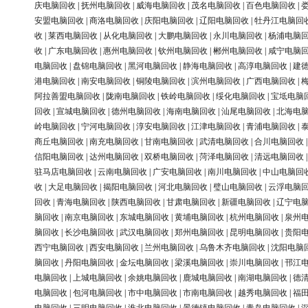
庆电脑回收
|
抚州电脑回收
|
威海电脑回收
|
茂名电脑回收
|
百色电脑回收
|
安盟电脑回收
|
商洛电脑回收
|
庆阳电脑回收
|
辽阳电脑回收
|
牡丹江电脑回
收
|
莱西电脑回收
|
从化电脑回收
|
大鹏电脑回收
|
永川电脑回收
|
杨浦电脑
收
|
广东电脑回收
|
惠州电脑回收
|
钦州电脑回收
|
郴州电脑回收
|
咸宁电脑
电脑回收
|
盘锦电脑回收
|
黑河电脑回收
|
静海电脑回收
|
高淳电脑回收
|
建
港电脑回收
|
南安电脑回收
|
铜陵电脑回收
|
滨州电脑回收
|
广西电脑回收
|
阿拉善盟电脑回收
|
陇南电脑回收
|
铁岭电脑回收
|
绥化电脑回收
|
宝坻电脑
回收
|
宣城电脑回收
|
德州电脑回收
|
海南电脑回收
|
汕尾电脑回收
|
北海电
岭电脑回收
|
宁河电脑回收
|
淳安电脑回收
|
江津电脑回收
|
青浦电脑回收
|
商丘电脑回收
|
南充电脑回收
|
甘南电脑回收
|
武清电脑回收
|
合川电脑回收
信阳电脑回收
|
达州电脑回收
|
双桥电脑回收
|
菏泽电脑回收
|
清远电脑回收
驻马店电脑回收
|
云南电脑回收
|
广安电脑回收
|
南川电脑回收
|
中山电脑回
收
|
大足电脑回收
|
揭阳电脑回收
|
河北电脑回收
|
璧山电脑回收
|
云浮电脑
回收
|
青海电脑回收
|
陕西电脑回收
|
甘肃电脑回收
|
新疆电脑回收
|
辽宁电
脑回收
|
南京电脑回收
|
东城电脑回收
|
黄埔电脑回收
|
杭州电脑回收
|
泉州
脑回收
|
长沙电脑回收
|
武汉电脑回收
|
郑州电脑回收
|
昆明电脑回收
|
贵阳
西宁电脑回收
|
西安电脑回收
|
兰州电脑回收
|
乌鲁木齐电脑回收
|
沈阳电脑
脑回收
|
丹阳电脑回收
|
金坛电脑回收
|
梁溪电脑回收
|
崇川电脑回收
|
邗江
电脑回收
|
上城电脑回收
|
余姚电脑回收
|
鹿城电脑回收
|
南湖电脑回收
|
德
电脑回收
|
包河电脑回收
|
市中电脑回收
|
市南电脑回收
|
越秀电脑回收
|
福