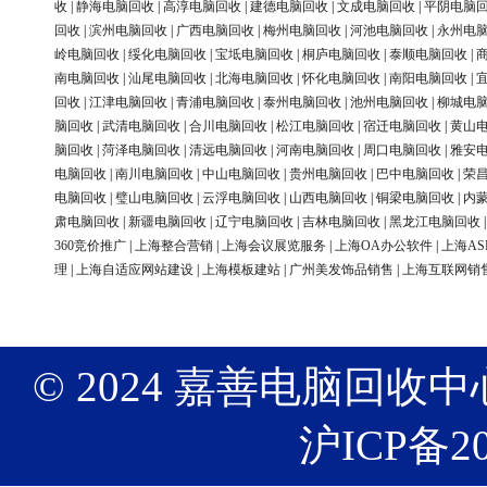
收
|
静海电脑回收
|
高淳电脑回收
|
建德电脑回收
|
文成电脑回收
|
平阴电脑
回收
|
滨州电脑回收
|
广西电脑回收
|
梅州电脑回收
|
河池电脑回收
|
永州电
岭电脑回收
|
绥化电脑回收
|
宝坻电脑回收
|
桐庐电脑回收
|
泰顺电脑回收
|
南电脑回收
|
汕尾电脑回收
|
北海电脑回收
|
怀化电脑回收
|
南阳电脑回收
|
回收
|
江津电脑回收
|
青浦电脑回收
|
泰州电脑回收
|
池州电脑回收
|
柳城电
脑回收
|
武清电脑回收
|
合川电脑回收
|
松江电脑回收
|
宿迁电脑回收
|
黄山
脑回收
|
菏泽电脑回收
|
清远电脑回收
|
河南电脑回收
|
周口电脑回收
|
雅安
电脑回收
|
南川电脑回收
|
中山电脑回收
|
贵州电脑回收
|
巴中电脑回收
|
荣
电脑回收
|
璧山电脑回收
|
云浮电脑回收
|
山西电脑回收
|
铜梁电脑回收
|
内
肃电脑回收
|
新疆电脑回收
|
辽宁电脑回收
|
吉林电脑回收
|
黑龙江电脑回收
360竞价推广
|
上海整合营销
|
上海会议展览服务
|
上海OA办公软件
|
上海AS
理
|
上海自适应网站建设
|
上海模板建站
|
广州美发饰品销售
|
上海互联网销
© 2024 嘉善电脑回收中心 版权
沪ICP备20