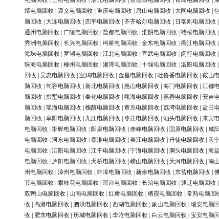
电脑回收
|
三明电脑回收
|
淮北电脑回收
|
景德镇电脑回收
|
青岛电脑回收
|
靖电脑回收
|
遵义电脑回收
|
重庆电脑回收
|
唐山电脑回收
|
大同电脑回收
|
脑回收
|
大连电脑回收
|
四平电脑回收
|
齐齐哈尔电脑回收
|
日喀则电脑回收
通州电脑回收
|
广陵电脑回收
|
盐都电脑回收
|
淮阴电脑回收
|
赣榆电脑回收
秀洲电脑回收
|
长兴电脑回收
|
柯桥电脑回收
|
金东电脑回收
|
衢江电脑回收
海珠电脑回收
|
罗湖电脑回收
|
江北电脑回收
|
宣武电脑回收
|
闵行电脑回收
珠海电脑回收
|
柳州电脑回收
|
湘潭电脑回收
|
十堰电脑回收
|
洛阳电脑回收
回收
|
吴忠电脑回收
|
宝鸡电脑回收
|
金昌电脑回收
|
吐鲁番电脑回收
|
鞍山
脑回收
|
句容电脑回收
|
新北电脑回收
|
惠山电脑回收
|
海门电脑回收
|
江都
脑回收
|
拱墅电脑回收
|
奉化电脑回收
|
瓯海电脑回收
|
嘉善电脑回收
|
安吉
脑回收
|
瑶海电脑回收
|
槐荫电脑回收
|
黄岛电脑回收
|
荔湾电脑回收
|
盐田
脑回收
|
阜阳电脑回收
|
九江电脑回收
|
枣庄电脑回收
|
汕头电脑回收
|
来宾
电脑回收
|
邯郸电脑回收
|
阳泉电脑回收
|
赤峰电脑回收
|
固原电脑回收
|
咸
电脑回收
|
河东电脑回收
|
秦淮电脑回收
|
吴江电脑回收
|
丹徒电脑回收
|
天
电脑回收
|
泗阳电脑回收
|
江干电脑回收
|
宁海电脑回收
|
洞头电脑回收
|
海
电脑回收
|
庐阳电脑回收
|
天桥电脑回收
|
崂山电脑回收
|
天河电脑回收
|
南
州电脑回收
|
漳州电脑回收
|
蚌埠电脑回收
|
新余电脑回收
|
东营电脑回收
|
节电脑回收
|
攀枝花电脑回收
|
邢台电脑回收
|
长治电脑回收
|
通辽电脑回收
双鸭山电脑回收
|
山南电脑回收
|
红桥电脑回收
|
栖霞电脑回收
|
常熟电脑回
收
|
高港电脑回收
|
泗洪电脑回收
|
西湖电脑回收
|
象山电脑回收
|
瑞安电脑
收
|
肥东电脑回收
|
历城电脑回收
|
李沧电脑回收
|
白云电脑回收
|
宝安电脑