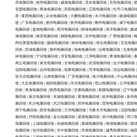
庆电脑回收
|
抚州电脑回收
|
威海电脑回收
|
茂名电脑回收
|
百色电脑回收
|
安盟电脑回收
|
商洛电脑回收
|
庆阳电脑回收
|
辽阳电脑回收
|
牡丹江电脑回
收
|
莱西电脑回收
|
从化电脑回收
|
大鹏电脑回收
|
永川电脑回收
|
杨浦电脑
收
|
广东电脑回收
|
惠州电脑回收
|
钦州电脑回收
|
郴州电脑回收
|
咸宁电脑
电脑回收
|
盘锦电脑回收
|
黑河电脑回收
|
静海电脑回收
|
高淳电脑回收
|
建
港电脑回收
|
南安电脑回收
|
铜陵电脑回收
|
滨州电脑回收
|
广西电脑回收
|
阿拉善盟电脑回收
|
陇南电脑回收
|
铁岭电脑回收
|
绥化电脑回收
|
宝坻电脑
回收
|
宣城电脑回收
|
德州电脑回收
|
海南电脑回收
|
汕尾电脑回收
|
北海电
岭电脑回收
|
宁河电脑回收
|
淳安电脑回收
|
江津电脑回收
|
青浦电脑回收
|
商丘电脑回收
|
南充电脑回收
|
甘南电脑回收
|
武清电脑回收
|
合川电脑回收
信阳电脑回收
|
达州电脑回收
|
双桥电脑回收
|
菏泽电脑回收
|
清远电脑回收
驻马店电脑回收
|
云南电脑回收
|
广安电脑回收
|
南川电脑回收
|
中山电脑回
收
|
大足电脑回收
|
揭阳电脑回收
|
河北电脑回收
|
璧山电脑回收
|
云浮电脑
回收
|
青海电脑回收
|
陕西电脑回收
|
甘肃电脑回收
|
新疆电脑回收
|
辽宁电
脑回收
|
南京电脑回收
|
东城电脑回收
|
黄埔电脑回收
|
杭州电脑回收
|
泉州
脑回收
|
长沙电脑回收
|
武汉电脑回收
|
郑州电脑回收
|
昆明电脑回收
|
贵阳
西宁电脑回收
|
西安电脑回收
|
兰州电脑回收
|
乌鲁木齐电脑回收
|
沈阳电脑
脑回收
|
丹阳电脑回收
|
金坛电脑回收
|
梁溪电脑回收
|
崇川电脑回收
|
邗江
电脑回收
|
上城电脑回收
|
余姚电脑回收
|
鹿城电脑回收
|
南湖电脑回收
|
德
电脑回收
|
包河电脑回收
|
市中电脑回收
|
市南电脑回收
|
越秀电脑回收
|
福