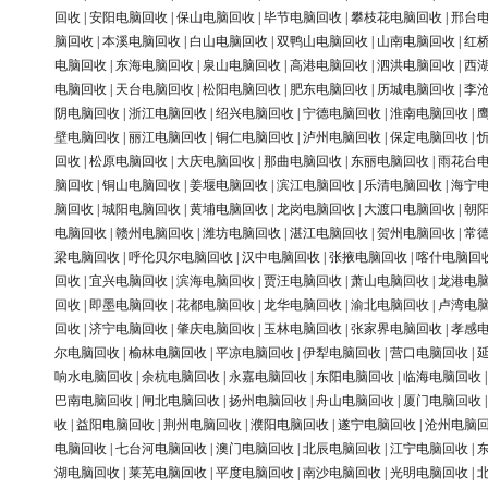
回收
|
安阳电脑回收
|
保山电脑回收
|
毕节电脑回收
|
攀枝花电脑回收
|
邢台
脑回收
|
本溪电脑回收
|
白山电脑回收
|
双鸭山电脑回收
|
山南电脑回收
|
红
电脑回收
|
东海电脑回收
|
泉山电脑回收
|
高港电脑回收
|
泗洪电脑回收
|
西
电脑回收
|
天台电脑回收
|
松阳电脑回收
|
肥东电脑回收
|
历城电脑回收
|
李
阴电脑回收
|
浙江电脑回收
|
绍兴电脑回收
|
宁德电脑回收
|
淮南电脑回收
|
壁电脑回收
|
丽江电脑回收
|
铜仁电脑回收
|
泸州电脑回收
|
保定电脑回收
|
回收
|
松原电脑回收
|
大庆电脑回收
|
那曲电脑回收
|
东丽电脑回收
|
雨花台
脑回收
|
铜山电脑回收
|
姜堰电脑回收
|
滨江电脑回收
|
乐清电脑回收
|
海宁
脑回收
|
城阳电脑回收
|
黄埔电脑回收
|
龙岗电脑回收
|
大渡口电脑回收
|
朝
电脑回收
|
赣州电脑回收
|
潍坊电脑回收
|
湛江电脑回收
|
贺州电脑回收
|
常
梁电脑回收
|
呼伦贝尔电脑回收
|
汉中电脑回收
|
张掖电脑回收
|
喀什电脑回
回收
|
宜兴电脑回收
|
滨海电脑回收
|
贾汪电脑回收
|
萧山电脑回收
|
龙港电
回收
|
即墨电脑回收
|
花都电脑回收
|
龙华电脑回收
|
渝北电脑回收
|
卢湾电
回收
|
济宁电脑回收
|
肇庆电脑回收
|
玉林电脑回收
|
张家界电脑回收
|
孝感
尔电脑回收
|
榆林电脑回收
|
平凉电脑回收
|
伊犁电脑回收
|
营口电脑回收
|
响水电脑回收
|
余杭电脑回收
|
永嘉电脑回收
|
东阳电脑回收
|
临海电脑回收
巴南电脑回收
|
闸北电脑回收
|
扬州电脑回收
|
舟山电脑回收
|
厦门电脑回收
收
|
益阳电脑回收
|
荆州电脑回收
|
濮阳电脑回收
|
遂宁电脑回收
|
沧州电脑
电脑回收
|
七台河电脑回收
|
澳门电脑回收
|
北辰电脑回收
|
江宁电脑回收
|
湖电脑回收
|
莱芜电脑回收
|
平度电脑回收
|
南沙电脑回收
|
光明电脑回收
|