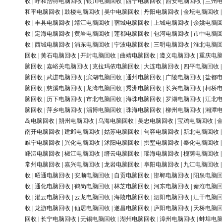
收
|
呼和浩特电脑回收
|
银川电脑回收
|
西宁电脑回收
|
西安电脑回收
|
兰州
和平电脑回收
|
鼓楼电脑回收
|
吴中电脑回收
|
丹阳电脑回收
|
金坛电脑回收
收
|
丰县电脑回收
|
靖江电脑回收
|
宿城电脑回收
|
上城电脑回收
|
余姚电脑
收
|
定海电脑回收
|
黄岩电脑回收
|
莲都电脑回收
|
包河电脑回收
|
市中电脑
收
|
西城电脑回收
|
浦东电脑回收
|
宁波电脑回收
|
三明电脑回收
|
淮北电脑
回收
|
黄石电脑回收
|
开封电脑回收
|
曲靖电脑回收
|
遵义电脑回收
|
重庆电
脑回收
|
嘉峪关电脑回收
|
克拉玛依电脑回收
|
大连电脑回收
|
四平电脑回收
脑回收
|
武进电脑回收
|
滨湖电脑回收
|
通州电脑回收
|
广陵电脑回收
|
盐都
脑回收
|
慈溪电脑回收
|
龙湾电脑回收
|
秀洲电脑回收
|
长兴电脑回收
|
柯桥
脑回收
|
历下电脑回收
|
市北电脑回收
|
海珠电脑回收
|
罗湖电脑回收
|
江北
脑回收
|
萍乡电脑回收
|
淄博电脑回收
|
珠海电脑回收
|
柳州电脑回收
|
湘潭
岛电脑回收
|
朔州电脑回收
|
乌海电脑回收
|
吴忠电脑回收
|
宝鸡电脑回收
|
南开电脑回收
|
建邺电脑回收
|
姑苏电脑回收
|
句容电脑回收
|
新北电脑回收
睢宁电脑回收
|
兴化电脑回收
|
沭阳电脑回收
|
拱墅电脑回收
|
奉化电脑回收
嵊泗电脑回收
|
椒江电脑回收
|
缙云电脑回收
|
瑶海电脑回收
|
槐荫电脑回收
常州电脑回收
|
嘉兴电脑回收
|
龙岩电脑回收
|
阜阳电脑回收
|
九江电脑回收
收
|
昭通电脑回收
|
安顺电脑回收
|
自贡电脑回收
|
邯郸电脑回收
|
阳泉电脑
收
|
通化电脑回收
|
鹤岗电脑回收
|
林芝电脑回收
|
河东电脑回收
|
秦淮电脑
收
|
灌云电脑回收
|
云龙电脑回收
|
海陵电脑回收
|
泗阳电脑回收
|
江干电脑
收
|
龙游电脑回收
|
仙居电脑回收
|
遂昌电脑回收
|
庐阳电脑回收
|
天桥电脑
回收
|
长宁电脑回收
|
无锡电脑回收
|
湖州电脑回收
|
漳州电脑回收
|
蚌埠电