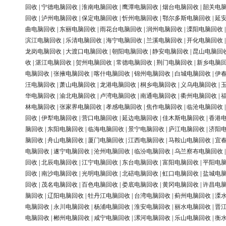
回收
|
宁德电脑回收
|
淮南电脑回收
|
鹰潭电脑回收
|
烟台电脑回收
|
韶关电
回收
|
泸州电脑回收
|
保定电脑回收
|
忻州电脑回收
|
鄂尔多斯电脑回收
|
延
曲电脑回收
|
东丽电脑回收
|
雨花台电脑回收
|
润州电脑回收
|
溧阳电脑回收
滨江电脑回收
|
乐清电脑回收
|
海宁电脑回收
|
兰溪电脑回收
|
开化电脑回收
龙岗电脑回收
|
大渡口电脑回收
|
朝阳电脑回收
|
静安电脑回收
|
昆山电脑回
收
|
湛江电脑回收
|
贺州电脑回收
|
常德电脑回收
|
荆门电脑回收
|
新乡电脑
电脑回收
|
张掖电脑回收
|
喀什电脑回收
|
锦州电脑回收
|
白城电脑回收
|
伊
汪电脑回收
|
萧山电脑回收
|
龙港电脑回收
|
桐乡电脑回收
|
义乌电脑回收
|
华电脑回收
|
渝北电脑回收
|
卢湾电脑回收
|
南通电脑回收
|
衢州电脑回收
|
林电脑回收
|
张家界电脑回收
|
孝感电脑回收
|
焦作电脑回收
|
临沧电脑回收
回收
|
伊犁电脑回收
|
营口电脑回收
|
延边电脑回收
|
佳木斯电脑回收
|
香港
脑回收
|
东阳电脑回收
|
临海电脑回收
|
景宁电脑回收
|
庐江电脑回收
|
济阳
脑回收
|
舟山电脑回收
|
厦门电脑回收
|
江西电脑回收
|
马鞍山电脑回收
|
宜
电脑回收
|
遂宁电脑回收
|
沧州电脑回收
|
临汾电脑回收
|
乌兰察布电脑回收
回收
|
北辰电脑回收
|
江宁电脑回收
|
东台电脑回收
|
富阳电脑回收
|
平阳电
回收
|
南沙电脑回收
|
光明电脑回收
|
北碚电脑回收
|
虹口电脑回收
|
盐城电
回收
|
茂名电脑回收
|
百色电脑回收
|
娄底电脑回收
|
黄冈电脑回收
|
许昌电
脑回收
|
辽阳电脑回收
|
牡丹江电脑回收
|
台湾电脑回收
|
蓟州电脑回收
|
溧
电脑回收
|
永川电脑回收
|
杨浦电脑回收
|
淮安电脑回收
|
丽水电脑回收
|
晋
电脑回收
|
郴州电脑回收
|
咸宁电脑回收
|
漯河电脑回收
|
乐山电脑回收
|
衡