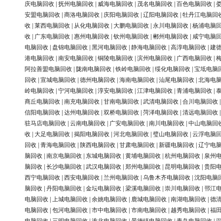
庆电脑回收
|
抚州电脑回收
|
威海电脑回收
|
茂名电脑回收
|
百色电脑回收
|
安盟电脑回收
|
商洛电脑回收
|
庆阳电脑回收
|
辽阳电脑回收
|
牡丹江电脑回
收
|
莱西电脑回收
|
从化电脑回收
|
大鹏电脑回收
|
永川电脑回收
|
杨浦电脑
收
|
广东电脑回收
|
惠州电脑回收
|
钦州电脑回收
|
郴州电脑回收
|
咸宁电脑
电脑回收
|
盘锦电脑回收
|
黑河电脑回收
|
静海电脑回收
|
高淳电脑回收
|
建
港电脑回收
|
南安电脑回收
|
铜陵电脑回收
|
滨州电脑回收
|
广西电脑回收
|
阿拉善盟电脑回收
|
陇南电脑回收
|
铁岭电脑回收
|
绥化电脑回收
|
宝坻电脑
回收
|
宣城电脑回收
|
德州电脑回收
|
海南电脑回收
|
汕尾电脑回收
|
北海电
岭电脑回收
|
宁河电脑回收
|
淳安电脑回收
|
江津电脑回收
|
青浦电脑回收
|
商丘电脑回收
|
南充电脑回收
|
甘南电脑回收
|
武清电脑回收
|
合川电脑回收
信阳电脑回收
|
达州电脑回收
|
双桥电脑回收
|
菏泽电脑回收
|
清远电脑回收
驻马店电脑回收
|
云南电脑回收
|
广安电脑回收
|
南川电脑回收
|
中山电脑回
收
|
大足电脑回收
|
揭阳电脑回收
|
河北电脑回收
|
璧山电脑回收
|
云浮电脑
回收
|
青海电脑回收
|
陕西电脑回收
|
甘肃电脑回收
|
新疆电脑回收
|
辽宁电
脑回收
|
南京电脑回收
|
东城电脑回收
|
黄埔电脑回收
|
杭州电脑回收
|
泉州
脑回收
|
长沙电脑回收
|
武汉电脑回收
|
郑州电脑回收
|
昆明电脑回收
|
贵阳
西宁电脑回收
|
西安电脑回收
|
兰州电脑回收
|
乌鲁木齐电脑回收
|
沈阳电脑
脑回收
|
丹阳电脑回收
|
金坛电脑回收
|
梁溪电脑回收
|
崇川电脑回收
|
邗江
电脑回收
|
上城电脑回收
|
余姚电脑回收
|
鹿城电脑回收
|
南湖电脑回收
|
德
电脑回收
|
包河电脑回收
|
市中电脑回收
|
市南电脑回收
|
越秀电脑回收
|
福