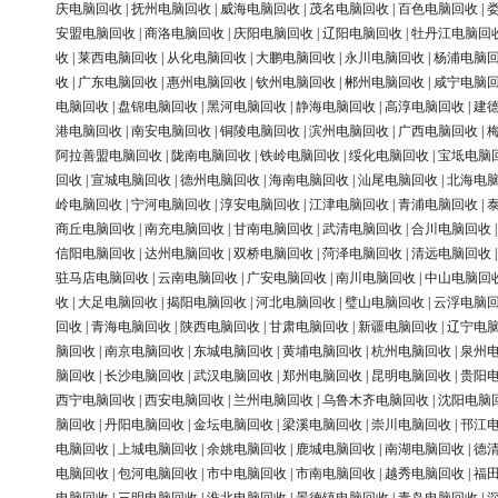
庆电脑回收
|
抚州电脑回收
|
威海电脑回收
|
茂名电脑回收
|
百色电脑回收
|
安盟电脑回收
|
商洛电脑回收
|
庆阳电脑回收
|
辽阳电脑回收
|
牡丹江电脑回
收
|
莱西电脑回收
|
从化电脑回收
|
大鹏电脑回收
|
永川电脑回收
|
杨浦电脑
收
|
广东电脑回收
|
惠州电脑回收
|
钦州电脑回收
|
郴州电脑回收
|
咸宁电脑
电脑回收
|
盘锦电脑回收
|
黑河电脑回收
|
静海电脑回收
|
高淳电脑回收
|
建
港电脑回收
|
南安电脑回收
|
铜陵电脑回收
|
滨州电脑回收
|
广西电脑回收
|
阿拉善盟电脑回收
|
陇南电脑回收
|
铁岭电脑回收
|
绥化电脑回收
|
宝坻电脑
回收
|
宣城电脑回收
|
德州电脑回收
|
海南电脑回收
|
汕尾电脑回收
|
北海电
岭电脑回收
|
宁河电脑回收
|
淳安电脑回收
|
江津电脑回收
|
青浦电脑回收
|
商丘电脑回收
|
南充电脑回收
|
甘南电脑回收
|
武清电脑回收
|
合川电脑回收
信阳电脑回收
|
达州电脑回收
|
双桥电脑回收
|
菏泽电脑回收
|
清远电脑回收
驻马店电脑回收
|
云南电脑回收
|
广安电脑回收
|
南川电脑回收
|
中山电脑回
收
|
大足电脑回收
|
揭阳电脑回收
|
河北电脑回收
|
璧山电脑回收
|
云浮电脑
回收
|
青海电脑回收
|
陕西电脑回收
|
甘肃电脑回收
|
新疆电脑回收
|
辽宁电
脑回收
|
南京电脑回收
|
东城电脑回收
|
黄埔电脑回收
|
杭州电脑回收
|
泉州
脑回收
|
长沙电脑回收
|
武汉电脑回收
|
郑州电脑回收
|
昆明电脑回收
|
贵阳
西宁电脑回收
|
西安电脑回收
|
兰州电脑回收
|
乌鲁木齐电脑回收
|
沈阳电脑
脑回收
|
丹阳电脑回收
|
金坛电脑回收
|
梁溪电脑回收
|
崇川电脑回收
|
邗江
电脑回收
|
上城电脑回收
|
余姚电脑回收
|
鹿城电脑回收
|
南湖电脑回收
|
德
电脑回收
|
包河电脑回收
|
市中电脑回收
|
市南电脑回收
|
越秀电脑回收
|
福