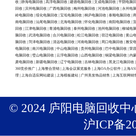
收
|
静海电脑回收
|
高淳电脑回收
|
建德电脑回收
|
文成电脑回收
|
平阴电脑
回收
|
滨州电脑回收
|
广西电脑回收
|
梅州电脑回收
|
河池电脑回收
|
永州电
岭电脑回收
|
绥化电脑回收
|
宝坻电脑回收
|
桐庐电脑回收
|
泰顺电脑回收
|
南电脑回收
|
汕尾电脑回收
|
北海电脑回收
|
怀化电脑回收
|
南阳电脑回收
|
回收
|
江津电脑回收
|
青浦电脑回收
|
泰州电脑回收
|
池州电脑回收
|
柳城电
脑回收
|
武清电脑回收
|
合川电脑回收
|
松江电脑回收
|
宿迁电脑回收
|
黄山
脑回收
|
菏泽电脑回收
|
清远电脑回收
|
河南电脑回收
|
周口电脑回收
|
雅安
电脑回收
|
南川电脑回收
|
中山电脑回收
|
贵州电脑回收
|
巴中电脑回收
|
荣
电脑回收
|
璧山电脑回收
|
云浮电脑回收
|
山西电脑回收
|
铜梁电脑回收
|
内
肃电脑回收
|
新疆电脑回收
|
辽宁电脑回收
|
吉林电脑回收
|
黑龙江电脑回收
360竞价推广
|
上海整合营销
|
上海会议展览服务
|
上海OA办公软件
|
上海AS
理
|
上海自适应网站建设
|
上海模板建站
|
广州美发饰品销售
|
上海互联网销
© 2024 庐阳电脑回收中心 版权
沪ICP备20