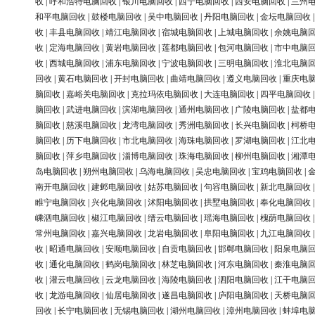
收
|
呼和浩特电脑回收
|
银川电脑回收
|
西宁电脑回收
|
西安电脑回收
|
兰州
和平电脑回收
|
鼓楼电脑回收
|
吴中电脑回收
|
丹阳电脑回收
|
金坛电脑回收
收
|
丰县电脑回收
|
靖江电脑回收
|
宿城电脑回收
|
上城电脑回收
|
余姚电脑
收
|
定海电脑回收
|
黄岩电脑回收
|
莲都电脑回收
|
包河电脑回收
|
市中电脑
收
|
西城电脑回收
|
浦东电脑回收
|
宁波电脑回收
|
三明电脑回收
|
淮北电脑
回收
|
黄石电脑回收
|
开封电脑回收
|
曲靖电脑回收
|
遵义电脑回收
|
重庆电
脑回收
|
嘉峪关电脑回收
|
克拉玛依电脑回收
|
大连电脑回收
|
四平电脑回收
脑回收
|
武进电脑回收
|
滨湖电脑回收
|
通州电脑回收
|
广陵电脑回收
|
盐都
脑回收
|
慈溪电脑回收
|
龙湾电脑回收
|
秀洲电脑回收
|
长兴电脑回收
|
柯桥
脑回收
|
历下电脑回收
|
市北电脑回收
|
海珠电脑回收
|
罗湖电脑回收
|
江北
脑回收
|
萍乡电脑回收
|
淄博电脑回收
|
珠海电脑回收
|
柳州电脑回收
|
湘潭
岛电脑回收
|
朔州电脑回收
|
乌海电脑回收
|
吴忠电脑回收
|
宝鸡电脑回收
|
南开电脑回收
|
建邺电脑回收
|
姑苏电脑回收
|
句容电脑回收
|
新北电脑回收
睢宁电脑回收
|
兴化电脑回收
|
沭阳电脑回收
|
拱墅电脑回收
|
奉化电脑回收
嵊泗电脑回收
|
椒江电脑回收
|
缙云电脑回收
|
瑶海电脑回收
|
槐荫电脑回收
常州电脑回收
|
嘉兴电脑回收
|
龙岩电脑回收
|
阜阳电脑回收
|
九江电脑回收
收
|
昭通电脑回收
|
安顺电脑回收
|
自贡电脑回收
|
邯郸电脑回收
|
阳泉电脑
收
|
通化电脑回收
|
鹤岗电脑回收
|
林芝电脑回收
|
河东电脑回收
|
秦淮电脑
收
|
灌云电脑回收
|
云龙电脑回收
|
海陵电脑回收
|
泗阳电脑回收
|
江干电脑
收
|
龙游电脑回收
|
仙居电脑回收
|
遂昌电脑回收
|
庐阳电脑回收
|
天桥电脑
回收
|
长宁电脑回收
|
无锡电脑回收
|
湖州电脑回收
|
漳州电脑回收
|
蚌埠电