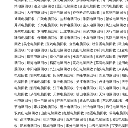
电脑回收
|
三明电脑回收
|
淮北电脑回收
|
景德镇电脑回收
|
青岛电脑回收
|
靖电脑回收
|
遵义电脑回收
|
重庆电脑回收
|
唐山电脑回收
|
大同电脑回收
|
脑回收
|
大连电脑回收
|
四平电脑回收
|
齐齐哈尔电脑回收
|
日喀则电脑回收
通州电脑回收
|
广陵电脑回收
|
盐都电脑回收
|
淮阴电脑回收
|
赣榆电脑回收
秀洲电脑回收
|
长兴电脑回收
|
柯桥电脑回收
|
金东电脑回收
|
衢江电脑回收
海珠电脑回收
|
罗湖电脑回收
|
江北电脑回收
|
宣武电脑回收
|
闵行电脑回收
珠海电脑回收
|
柳州电脑回收
|
湘潭电脑回收
|
十堰电脑回收
|
洛阳电脑回收
回收
|
吴忠电脑回收
|
宝鸡电脑回收
|
金昌电脑回收
|
吐鲁番电脑回收
|
鞍山
脑回收
|
句容电脑回收
|
新北电脑回收
|
惠山电脑回收
|
海门电脑回收
|
江都
脑回收
|
拱墅电脑回收
|
奉化电脑回收
|
瓯海电脑回收
|
嘉善电脑回收
|
安吉
脑回收
|
瑶海电脑回收
|
槐荫电脑回收
|
黄岛电脑回收
|
荔湾电脑回收
|
盐田
脑回收
|
阜阳电脑回收
|
九江电脑回收
|
枣庄电脑回收
|
汕头电脑回收
|
来宾
电脑回收
|
邯郸电脑回收
|
阳泉电脑回收
|
赤峰电脑回收
|
固原电脑回收
|
咸
电脑回收
|
河东电脑回收
|
秦淮电脑回收
|
吴江电脑回收
|
丹徒电脑回收
|
天
电脑回收
|
泗阳电脑回收
|
江干电脑回收
|
宁海电脑回收
|
洞头电脑回收
|
海
电脑回收
|
庐阳电脑回收
|
天桥电脑回收
|
崂山电脑回收
|
天河电脑回收
|
南
州电脑回收
|
漳州电脑回收
|
蚌埠电脑回收
|
新余电脑回收
|
东营电脑回收
|
节电脑回收
|
攀枝花电脑回收
|
邢台电脑回收
|
长治电脑回收
|
通辽电脑回收
双鸭山电脑回收
|
山南电脑回收
|
红桥电脑回收
|
栖霞电脑回收
|
常熟电脑回
收
|
高港电脑回收
|
泗洪电脑回收
|
西湖电脑回收
|
象山电脑回收
|
瑞安电脑
收
|
肥东电脑回收
|
历城电脑回收
|
李沧电脑回收
|
白云电脑回收
|
宝安电脑