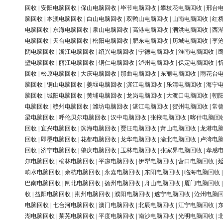
回收
|
安阳电脑回收
|
保山电脑回收
|
毕节电脑回收
|
攀枝花电脑回收
|
邢台
脑回收
|
本溪电脑回收
|
白山电脑回收
|
双鸭山电脑回收
|
山南电脑回收
|
红
电脑回收
|
东海电脑回收
|
泉山电脑回收
|
高港电脑回收
|
泗洪电脑回收
|
西
电脑回收
|
天台电脑回收
|
松阳电脑回收
|
肥东电脑回收
|
历城电脑回收
|
李
阴电脑回收
|
浙江电脑回收
|
绍兴电脑回收
|
宁德电脑回收
|
淮南电脑回收
|
壁电脑回收
|
丽江电脑回收
|
铜仁电脑回收
|
泸州电脑回收
|
保定电脑回收
|
回收
|
松原电脑回收
|
大庆电脑回收
|
那曲电脑回收
|
东丽电脑回收
|
雨花台
脑回收
|
铜山电脑回收
|
姜堰电脑回收
|
滨江电脑回收
|
乐清电脑回收
|
海宁
脑回收
|
城阳电脑回收
|
黄埔电脑回收
|
龙岗电脑回收
|
大渡口电脑回收
|
朝
电脑回收
|
赣州电脑回收
|
潍坊电脑回收
|
湛江电脑回收
|
贺州电脑回收
|
常
梁电脑回收
|
呼伦贝尔电脑回收
|
汉中电脑回收
|
张掖电脑回收
|
喀什电脑回
回收
|
宜兴电脑回收
|
滨海电脑回收
|
贾汪电脑回收
|
萧山电脑回收
|
龙港电
回收
|
即墨电脑回收
|
花都电脑回收
|
龙华电脑回收
|
渝北电脑回收
|
卢湾电
回收
|
济宁电脑回收
|
肇庆电脑回收
|
玉林电脑回收
|
张家界电脑回收
|
孝感
尔电脑回收
|
榆林电脑回收
|
平凉电脑回收
|
伊犁电脑回收
|
营口电脑回收
|
响水电脑回收
|
余杭电脑回收
|
永嘉电脑回收
|
东阳电脑回收
|
临海电脑回收
巴南电脑回收
|
闸北电脑回收
|
扬州电脑回收
|
舟山电脑回收
|
厦门电脑回收
收
|
益阳电脑回收
|
荆州电脑回收
|
濮阳电脑回收
|
遂宁电脑回收
|
沧州电脑
电脑回收
|
七台河电脑回收
|
澳门电脑回收
|
北辰电脑回收
|
江宁电脑回收
|
湖电脑回收
|
莱芜电脑回收
|
平度电脑回收
|
南沙电脑回收
|
光明电脑回收
|