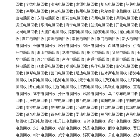
回收
|
宁德电脑回收
|
淮南电脑回收
|
鹰潭电脑回收
|
烟台电脑回收
|
韶关电
回收
|
泸州电脑回收
|
保定电脑回收
|
忻州电脑回收
|
鄂尔多斯电脑回收
|
延
曲电脑回收
|
东丽电脑回收
|
雨花台电脑回收
|
润州电脑回收
|
溧阳电脑回收
滨江电脑回收
|
乐清电脑回收
|
海宁电脑回收
|
兰溪电脑回收
|
开化电脑回收
龙岗电脑回收
|
大渡口电脑回收
|
朝阳电脑回收
|
静安电脑回收
|
昆山电脑回
收
|
湛江电脑回收
|
贺州电脑回收
|
常德电脑回收
|
荆门电脑回收
|
新乡电脑
电脑回收
|
张掖电脑回收
|
喀什电脑回收
|
锦州电脑回收
|
白城电脑回收
|
伊
汪电脑回收
|
萧山电脑回收
|
龙港电脑回收
|
桐乡电脑回收
|
义乌电脑回收
|
华电脑回收
|
渝北电脑回收
|
卢湾电脑回收
|
南通电脑回收
|
衢州电脑回收
|
林电脑回收
|
张家界电脑回收
|
孝感电脑回收
|
焦作电脑回收
|
临沧电脑回收
回收
|
伊犁电脑回收
|
营口电脑回收
|
延边电脑回收
|
佳木斯电脑回收
|
香港
脑回收
|
东阳电脑回收
|
临海电脑回收
|
景宁电脑回收
|
庐江电脑回收
|
济阳
脑回收
|
舟山电脑回收
|
厦门电脑回收
|
江西电脑回收
|
马鞍山电脑回收
|
宜
电脑回收
|
遂宁电脑回收
|
沧州电脑回收
|
临汾电脑回收
|
乌兰察布电脑回收
回收
|
北辰电脑回收
|
江宁电脑回收
|
东台电脑回收
|
富阳电脑回收
|
平阳电
回收
|
南沙电脑回收
|
光明电脑回收
|
北碚电脑回收
|
虹口电脑回收
|
盐城电
回收
|
茂名电脑回收
|
百色电脑回收
|
娄底电脑回收
|
黄冈电脑回收
|
许昌电
脑回收
|
辽阳电脑回收
|
牡丹江电脑回收
|
台湾电脑回收
|
蓟州电脑回收
|
溧
电脑回收
|
永川电脑回收
|
杨浦电脑回收
|
淮安电脑回收
|
丽水电脑回收
|
晋
电脑回收
|
郴州电脑回收
|
咸宁电脑回收
|
漯河电脑回收
|
乐山电脑回收
|
衡