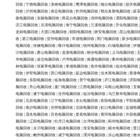
回收
|
宁德电脑回收
|
淮南电脑回收
|
鹰潭电脑回收
|
烟台电脑回收
|
韶关电
回收
|
泸州电脑回收
|
保定电脑回收
|
忻州电脑回收
|
鄂尔多斯电脑回收
|
延
曲电脑回收
|
东丽电脑回收
|
雨花台电脑回收
|
润州电脑回收
|
溧阳电脑回收
滨江电脑回收
|
乐清电脑回收
|
海宁电脑回收
|
兰溪电脑回收
|
开化电脑回收
龙岗电脑回收
|
大渡口电脑回收
|
朝阳电脑回收
|
静安电脑回收
|
昆山电脑回
收
|
湛江电脑回收
|
贺州电脑回收
|
常德电脑回收
|
荆门电脑回收
|
新乡电脑
电脑回收
|
张掖电脑回收
|
喀什电脑回收
|
锦州电脑回收
|
白城电脑回收
|
伊
汪电脑回收
|
萧山电脑回收
|
龙港电脑回收
|
桐乡电脑回收
|
义乌电脑回收
|
华电脑回收
|
渝北电脑回收
|
卢湾电脑回收
|
南通电脑回收
|
衢州电脑回收
|
林电脑回收
|
张家界电脑回收
|
孝感电脑回收
|
焦作电脑回收
|
临沧电脑回收
回收
|
伊犁电脑回收
|
营口电脑回收
|
延边电脑回收
|
佳木斯电脑回收
|
香港
脑回收
|
东阳电脑回收
|
临海电脑回收
|
景宁电脑回收
|
庐江电脑回收
|
济阳
脑回收
|
舟山电脑回收
|
厦门电脑回收
|
江西电脑回收
|
马鞍山电脑回收
|
宜
电脑回收
|
遂宁电脑回收
|
沧州电脑回收
|
临汾电脑回收
|
乌兰察布电脑回收
回收
|
北辰电脑回收
|
江宁电脑回收
|
东台电脑回收
|
富阳电脑回收
|
平阳电
回收
|
南沙电脑回收
|
光明电脑回收
|
北碚电脑回收
|
虹口电脑回收
|
盐城电
回收
|
茂名电脑回收
|
百色电脑回收
|
娄底电脑回收
|
黄冈电脑回收
|
许昌电
脑回收
|
辽阳电脑回收
|
牡丹江电脑回收
|
台湾电脑回收
|
蓟州电脑回收
|
溧
电脑回收
|
永川电脑回收
|
杨浦电脑回收
|
淮安电脑回收
|
丽水电脑回收
|
晋
电脑回收
|
郴州电脑回收
|
咸宁电脑回收
|
漯河电脑回收
|
乐山电脑回收
|
衡