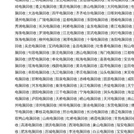
电脑回收
|
三明电脑回收
|
淮北电脑回收
|
景德镇电脑回收
|
青岛电脑回收
|
靖电脑回收
|
遵义电脑回收
|
重庆电脑回收
|
唐山电脑回收
|
大同电脑回收
|
脑回收
|
大连电脑回收
|
四平电脑回收
|
齐齐哈尔电脑回收
|
日喀则电脑回收
通州电脑回收
|
广陵电脑回收
|
盐都电脑回收
|
淮阴电脑回收
|
赣榆电脑回收
秀洲电脑回收
|
长兴电脑回收
|
柯桥电脑回收
|
金东电脑回收
|
衢江电脑回收
海珠电脑回收
|
罗湖电脑回收
|
江北电脑回收
|
宣武电脑回收
|
闵行电脑回收
珠海电脑回收
|
柳州电脑回收
|
湘潭电脑回收
|
十堰电脑回收
|
洛阳电脑回收
回收
|
吴忠电脑回收
|
宝鸡电脑回收
|
金昌电脑回收
|
吐鲁番电脑回收
|
鞍山
脑回收
|
句容电脑回收
|
新北电脑回收
|
惠山电脑回收
|
海门电脑回收
|
江都
脑回收
|
拱墅电脑回收
|
奉化电脑回收
|
瓯海电脑回收
|
嘉善电脑回收
|
安吉
脑回收
|
瑶海电脑回收
|
槐荫电脑回收
|
黄岛电脑回收
|
荔湾电脑回收
|
盐田
脑回收
|
阜阳电脑回收
|
九江电脑回收
|
枣庄电脑回收
|
汕头电脑回收
|
来宾
电脑回收
|
邯郸电脑回收
|
阳泉电脑回收
|
赤峰电脑回收
|
固原电脑回收
|
咸
电脑回收
|
河东电脑回收
|
秦淮电脑回收
|
吴江电脑回收
|
丹徒电脑回收
|
天
电脑回收
|
泗阳电脑回收
|
江干电脑回收
|
宁海电脑回收
|
洞头电脑回收
|
海
电脑回收
|
庐阳电脑回收
|
天桥电脑回收
|
崂山电脑回收
|
天河电脑回收
|
南
州电脑回收
|
漳州电脑回收
|
蚌埠电脑回收
|
新余电脑回收
|
东营电脑回收
|
节电脑回收
|
攀枝花电脑回收
|
邢台电脑回收
|
长治电脑回收
|
通辽电脑回收
双鸭山电脑回收
|
山南电脑回收
|
红桥电脑回收
|
栖霞电脑回收
|
常熟电脑回
收
|
高港电脑回收
|
泗洪电脑回收
|
西湖电脑回收
|
象山电脑回收
|
瑞安电脑
收
|
肥东电脑回收
|
历城电脑回收
|
李沧电脑回收
|
白云电脑回收
|
宝安电脑