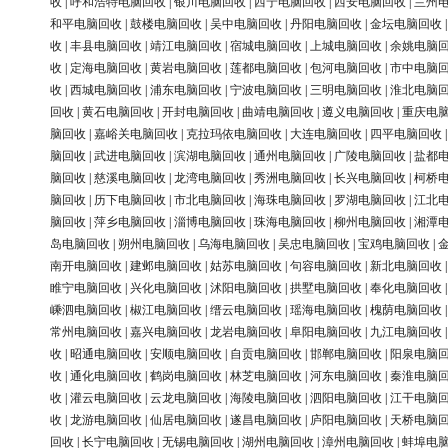
收
|
呼和浩特电脑回收
|
银川电脑回收
|
西宁电脑回收
|
西安电脑回收
|
兰州
和平电脑回收
|
鼓楼电脑回收
|
吴中电脑回收
|
丹阳电脑回收
|
金坛电脑回收
收
|
丰县电脑回收
|
靖江电脑回收
|
宿城电脑回收
|
上城电脑回收
|
余姚电脑
收
|
定海电脑回收
|
黄岩电脑回收
|
莲都电脑回收
|
包河电脑回收
|
市中电脑
收
|
西城电脑回收
|
浦东电脑回收
|
宁波电脑回收
|
三明电脑回收
|
淮北电脑
回收
|
黄石电脑回收
|
开封电脑回收
|
曲靖电脑回收
|
遵义电脑回收
|
重庆电
脑回收
|
嘉峪关电脑回收
|
克拉玛依电脑回收
|
大连电脑回收
|
四平电脑回收
脑回收
|
武进电脑回收
|
滨湖电脑回收
|
通州电脑回收
|
广陵电脑回收
|
盐都
脑回收
|
慈溪电脑回收
|
龙湾电脑回收
|
秀洲电脑回收
|
长兴电脑回收
|
柯桥
脑回收
|
历下电脑回收
|
市北电脑回收
|
海珠电脑回收
|
罗湖电脑回收
|
江北
脑回收
|
萍乡电脑回收
|
淄博电脑回收
|
珠海电脑回收
|
柳州电脑回收
|
湘潭
岛电脑回收
|
朔州电脑回收
|
乌海电脑回收
|
吴忠电脑回收
|
宝鸡电脑回收
|
南开电脑回收
|
建邺电脑回收
|
姑苏电脑回收
|
句容电脑回收
|
新北电脑回收
睢宁电脑回收
|
兴化电脑回收
|
沭阳电脑回收
|
拱墅电脑回收
|
奉化电脑回收
嵊泗电脑回收
|
椒江电脑回收
|
缙云电脑回收
|
瑶海电脑回收
|
槐荫电脑回收
常州电脑回收
|
嘉兴电脑回收
|
龙岩电脑回收
|
阜阳电脑回收
|
九江电脑回收
收
|
昭通电脑回收
|
安顺电脑回收
|
自贡电脑回收
|
邯郸电脑回收
|
阳泉电脑
收
|
通化电脑回收
|
鹤岗电脑回收
|
林芝电脑回收
|
河东电脑回收
|
秦淮电脑
收
|
灌云电脑回收
|
云龙电脑回收
|
海陵电脑回收
|
泗阳电脑回收
|
江干电脑
收
|
龙游电脑回收
|
仙居电脑回收
|
遂昌电脑回收
|
庐阳电脑回收
|
天桥电脑
回收
|
长宁电脑回收
|
无锡电脑回收
|
湖州电脑回收
|
漳州电脑回收
|
蚌埠电