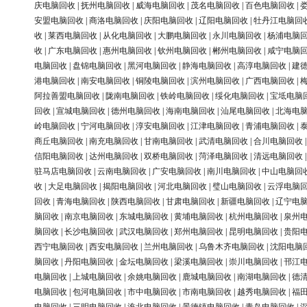
庆电脑回收
|
抚州电脑回收
|
威海电脑回收
|
茂名电脑回收
|
百色电脑回收
|
安盟电脑回收
|
商洛电脑回收
|
庆阳电脑回收
|
辽阳电脑回收
|
牡丹江电脑回
收
|
莱西电脑回收
|
从化电脑回收
|
大鹏电脑回收
|
永川电脑回收
|
杨浦电脑
收
|
广东电脑回收
|
惠州电脑回收
|
钦州电脑回收
|
郴州电脑回收
|
咸宁电脑
电脑回收
|
盘锦电脑回收
|
黑河电脑回收
|
静海电脑回收
|
高淳电脑回收
|
建
港电脑回收
|
南安电脑回收
|
铜陵电脑回收
|
滨州电脑回收
|
广西电脑回收
|
阿拉善盟电脑回收
|
陇南电脑回收
|
铁岭电脑回收
|
绥化电脑回收
|
宝坻电脑
回收
|
宣城电脑回收
|
德州电脑回收
|
海南电脑回收
|
汕尾电脑回收
|
北海电
岭电脑回收
|
宁河电脑回收
|
淳安电脑回收
|
江津电脑回收
|
青浦电脑回收
|
商丘电脑回收
|
南充电脑回收
|
甘南电脑回收
|
武清电脑回收
|
合川电脑回收
信阳电脑回收
|
达州电脑回收
|
双桥电脑回收
|
菏泽电脑回收
|
清远电脑回收
驻马店电脑回收
|
云南电脑回收
|
广安电脑回收
|
南川电脑回收
|
中山电脑回
收
|
大足电脑回收
|
揭阳电脑回收
|
河北电脑回收
|
璧山电脑回收
|
云浮电脑
回收
|
青海电脑回收
|
陕西电脑回收
|
甘肃电脑回收
|
新疆电脑回收
|
辽宁电
脑回收
|
南京电脑回收
|
东城电脑回收
|
黄埔电脑回收
|
杭州电脑回收
|
泉州
脑回收
|
长沙电脑回收
|
武汉电脑回收
|
郑州电脑回收
|
昆明电脑回收
|
贵阳
西宁电脑回收
|
西安电脑回收
|
兰州电脑回收
|
乌鲁木齐电脑回收
|
沈阳电脑
脑回收
|
丹阳电脑回收
|
金坛电脑回收
|
梁溪电脑回收
|
崇川电脑回收
|
邗江
电脑回收
|
上城电脑回收
|
余姚电脑回收
|
鹿城电脑回收
|
南湖电脑回收
|
德
电脑回收
|
包河电脑回收
|
市中电脑回收
|
市南电脑回收
|
越秀电脑回收
|
福