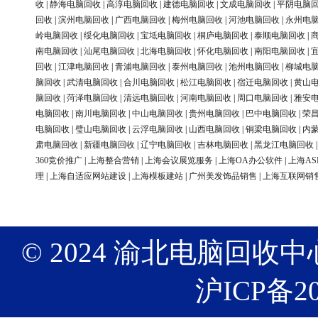
收
|
静海电脑回收
|
高淳电脑回收
|
建德电脑回收
|
文成电脑回收
|
平阴电脑
回收
|
滨州电脑回收
|
广西电脑回收
|
梅州电脑回收
|
河池电脑回收
|
永州电
岭电脑回收
|
绥化电脑回收
|
宝坻电脑回收
|
桐庐电脑回收
|
泰顺电脑回收
|
南电脑回收
|
汕尾电脑回收
|
北海电脑回收
|
怀化电脑回收
|
南阳电脑回收
|
回收
|
江津电脑回收
|
青浦电脑回收
|
泰州电脑回收
|
池州电脑回收
|
柳城电
脑回收
|
武清电脑回收
|
合川电脑回收
|
松江电脑回收
|
宿迁电脑回收
|
黄山
脑回收
|
菏泽电脑回收
|
清远电脑回收
|
河南电脑回收
|
周口电脑回收
|
雅安
电脑回收
|
南川电脑回收
|
中山电脑回收
|
贵州电脑回收
|
巴中电脑回收
|
荣
电脑回收
|
璧山电脑回收
|
云浮电脑回收
|
山西电脑回收
|
铜梁电脑回收
|
内
肃电脑回收
|
新疆电脑回收
|
辽宁电脑回收
|
吉林电脑回收
|
黑龙江电脑回收
360竞价推广
|
上海整合营销
|
上海会议展览服务
|
上海OA办公软件
|
上海AS
理
|
上海自适应网站建设
|
上海模板建站
|
广州美发饰品销售
|
上海互联网销
© 2024 渝北电脑回收中心 版权
沪ICP备20