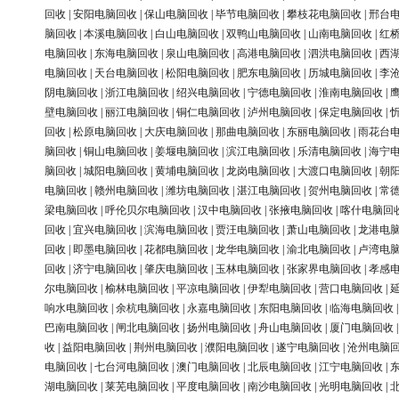
回收
|
安阳电脑回收
|
保山电脑回收
|
毕节电脑回收
|
攀枝花电脑回收
|
邢台
脑回收
|
本溪电脑回收
|
白山电脑回收
|
双鸭山电脑回收
|
山南电脑回收
|
红
电脑回收
|
东海电脑回收
|
泉山电脑回收
|
高港电脑回收
|
泗洪电脑回收
|
西
电脑回收
|
天台电脑回收
|
松阳电脑回收
|
肥东电脑回收
|
历城电脑回收
|
李
阴电脑回收
|
浙江电脑回收
|
绍兴电脑回收
|
宁德电脑回收
|
淮南电脑回收
|
壁电脑回收
|
丽江电脑回收
|
铜仁电脑回收
|
泸州电脑回收
|
保定电脑回收
|
回收
|
松原电脑回收
|
大庆电脑回收
|
那曲电脑回收
|
东丽电脑回收
|
雨花台
脑回收
|
铜山电脑回收
|
姜堰电脑回收
|
滨江电脑回收
|
乐清电脑回收
|
海宁
脑回收
|
城阳电脑回收
|
黄埔电脑回收
|
龙岗电脑回收
|
大渡口电脑回收
|
朝
电脑回收
|
赣州电脑回收
|
潍坊电脑回收
|
湛江电脑回收
|
贺州电脑回收
|
常
梁电脑回收
|
呼伦贝尔电脑回收
|
汉中电脑回收
|
张掖电脑回收
|
喀什电脑回
回收
|
宜兴电脑回收
|
滨海电脑回收
|
贾汪电脑回收
|
萧山电脑回收
|
龙港电
回收
|
即墨电脑回收
|
花都电脑回收
|
龙华电脑回收
|
渝北电脑回收
|
卢湾电
回收
|
济宁电脑回收
|
肇庆电脑回收
|
玉林电脑回收
|
张家界电脑回收
|
孝感
尔电脑回收
|
榆林电脑回收
|
平凉电脑回收
|
伊犁电脑回收
|
营口电脑回收
|
响水电脑回收
|
余杭电脑回收
|
永嘉电脑回收
|
东阳电脑回收
|
临海电脑回收
巴南电脑回收
|
闸北电脑回收
|
扬州电脑回收
|
舟山电脑回收
|
厦门电脑回收
收
|
益阳电脑回收
|
荆州电脑回收
|
濮阳电脑回收
|
遂宁电脑回收
|
沧州电脑
电脑回收
|
七台河电脑回收
|
澳门电脑回收
|
北辰电脑回收
|
江宁电脑回收
|
湖电脑回收
|
莱芜电脑回收
|
平度电脑回收
|
南沙电脑回收
|
光明电脑回收
|