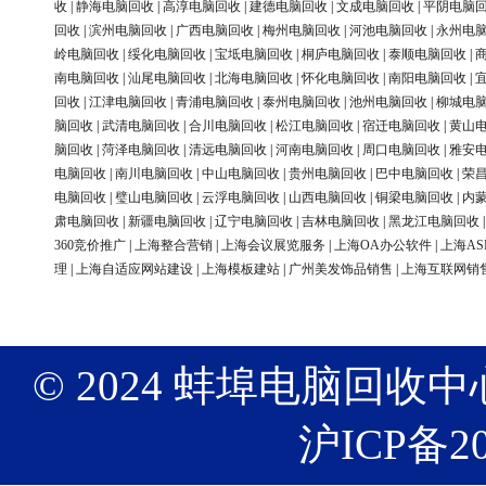
收
|
静海电脑回收
|
高淳电脑回收
|
建德电脑回收
|
文成电脑回收
|
平阴电脑
回收
|
滨州电脑回收
|
广西电脑回收
|
梅州电脑回收
|
河池电脑回收
|
永州电
岭电脑回收
|
绥化电脑回收
|
宝坻电脑回收
|
桐庐电脑回收
|
泰顺电脑回收
|
南电脑回收
|
汕尾电脑回收
|
北海电脑回收
|
怀化电脑回收
|
南阳电脑回收
|
回收
|
江津电脑回收
|
青浦电脑回收
|
泰州电脑回收
|
池州电脑回收
|
柳城电
脑回收
|
武清电脑回收
|
合川电脑回收
|
松江电脑回收
|
宿迁电脑回收
|
黄山
脑回收
|
菏泽电脑回收
|
清远电脑回收
|
河南电脑回收
|
周口电脑回收
|
雅安
电脑回收
|
南川电脑回收
|
中山电脑回收
|
贵州电脑回收
|
巴中电脑回收
|
荣
电脑回收
|
璧山电脑回收
|
云浮电脑回收
|
山西电脑回收
|
铜梁电脑回收
|
内
肃电脑回收
|
新疆电脑回收
|
辽宁电脑回收
|
吉林电脑回收
|
黑龙江电脑回收
360竞价推广
|
上海整合营销
|
上海会议展览服务
|
上海OA办公软件
|
上海AS
理
|
上海自适应网站建设
|
上海模板建站
|
广州美发饰品销售
|
上海互联网销
© 2024 蚌埠电脑回收中心 版权
沪ICP备20