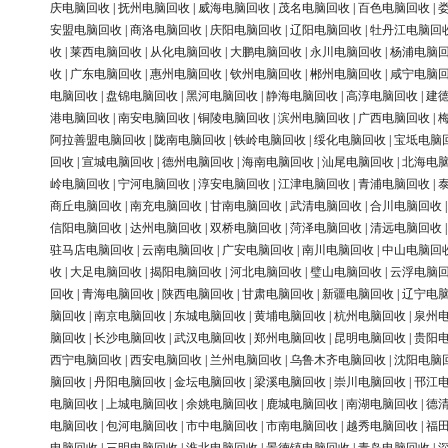
庆电脑回收
|
抚州电脑回收
|
威海电脑回收
|
茂名电脑回收
|
百色电脑回收
|
安盟电脑回收
|
商洛电脑回收
|
庆阳电脑回收
|
辽阳电脑回收
|
牡丹江电脑回
收
|
莱西电脑回收
|
从化电脑回收
|
大鹏电脑回收
|
永川电脑回收
|
杨浦电脑
收
|
广东电脑回收
|
惠州电脑回收
|
钦州电脑回收
|
郴州电脑回收
|
咸宁电脑
电脑回收
|
盘锦电脑回收
|
黑河电脑回收
|
静海电脑回收
|
高淳电脑回收
|
建
港电脑回收
|
南安电脑回收
|
铜陵电脑回收
|
滨州电脑回收
|
广西电脑回收
|
阿拉善盟电脑回收
|
陇南电脑回收
|
铁岭电脑回收
|
绥化电脑回收
|
宝坻电脑
回收
|
宣城电脑回收
|
德州电脑回收
|
海南电脑回收
|
汕尾电脑回收
|
北海电
岭电脑回收
|
宁河电脑回收
|
淳安电脑回收
|
江津电脑回收
|
青浦电脑回收
|
商丘电脑回收
|
南充电脑回收
|
甘南电脑回收
|
武清电脑回收
|
合川电脑回收
信阳电脑回收
|
达州电脑回收
|
双桥电脑回收
|
菏泽电脑回收
|
清远电脑回收
驻马店电脑回收
|
云南电脑回收
|
广安电脑回收
|
南川电脑回收
|
中山电脑回
收
|
大足电脑回收
|
揭阳电脑回收
|
河北电脑回收
|
璧山电脑回收
|
云浮电脑
回收
|
青海电脑回收
|
陕西电脑回收
|
甘肃电脑回收
|
新疆电脑回收
|
辽宁电
脑回收
|
南京电脑回收
|
东城电脑回收
|
黄埔电脑回收
|
杭州电脑回收
|
泉州
脑回收
|
长沙电脑回收
|
武汉电脑回收
|
郑州电脑回收
|
昆明电脑回收
|
贵阳
西宁电脑回收
|
西安电脑回收
|
兰州电脑回收
|
乌鲁木齐电脑回收
|
沈阳电脑
脑回收
|
丹阳电脑回收
|
金坛电脑回收
|
梁溪电脑回收
|
崇川电脑回收
|
邗江
电脑回收
|
上城电脑回收
|
余姚电脑回收
|
鹿城电脑回收
|
南湖电脑回收
|
德
电脑回收
|
包河电脑回收
|
市中电脑回收
|
市南电脑回收
|
越秀电脑回收
|
福