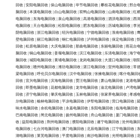
回收
|
安阳电脑回收
|
保山电脑回收
|
毕节电脑回收
|
攀枝花电脑回收
|
邢台
脑回收
|
本溪电脑回收
|
白山电脑回收
|
双鸭山电脑回收
|
山南电脑回收
|
红
电脑回收
|
东海电脑回收
|
泉山电脑回收
|
高港电脑回收
|
泗洪电脑回收
|
西
电脑回收
|
天台电脑回收
|
松阳电脑回收
|
肥东电脑回收
|
历城电脑回收
|
李
阴电脑回收
|
浙江电脑回收
|
绍兴电脑回收
|
宁德电脑回收
|
淮南电脑回收
|
壁电脑回收
|
丽江电脑回收
|
铜仁电脑回收
|
泸州电脑回收
|
保定电脑回收
|
回收
|
松原电脑回收
|
大庆电脑回收
|
那曲电脑回收
|
东丽电脑回收
|
雨花台
脑回收
|
铜山电脑回收
|
姜堰电脑回收
|
滨江电脑回收
|
乐清电脑回收
|
海宁
脑回收
|
城阳电脑回收
|
黄埔电脑回收
|
龙岗电脑回收
|
大渡口电脑回收
|
朝
电脑回收
|
赣州电脑回收
|
潍坊电脑回收
|
湛江电脑回收
|
贺州电脑回收
|
常
梁电脑回收
|
呼伦贝尔电脑回收
|
汉中电脑回收
|
张掖电脑回收
|
喀什电脑回
回收
|
宜兴电脑回收
|
滨海电脑回收
|
贾汪电脑回收
|
萧山电脑回收
|
龙港电
回收
|
即墨电脑回收
|
花都电脑回收
|
龙华电脑回收
|
渝北电脑回收
|
卢湾电
回收
|
济宁电脑回收
|
肇庆电脑回收
|
玉林电脑回收
|
张家界电脑回收
|
孝感
尔电脑回收
|
榆林电脑回收
|
平凉电脑回收
|
伊犁电脑回收
|
营口电脑回收
|
响水电脑回收
|
余杭电脑回收
|
永嘉电脑回收
|
东阳电脑回收
|
临海电脑回收
巴南电脑回收
|
闸北电脑回收
|
扬州电脑回收
|
舟山电脑回收
|
厦门电脑回收
收
|
益阳电脑回收
|
荆州电脑回收
|
濮阳电脑回收
|
遂宁电脑回收
|
沧州电脑
电脑回收
|
七台河电脑回收
|
澳门电脑回收
|
北辰电脑回收
|
江宁电脑回收
|
湖电脑回收
|
莱芜电脑回收
|
平度电脑回收
|
南沙电脑回收
|
光明电脑回收
|