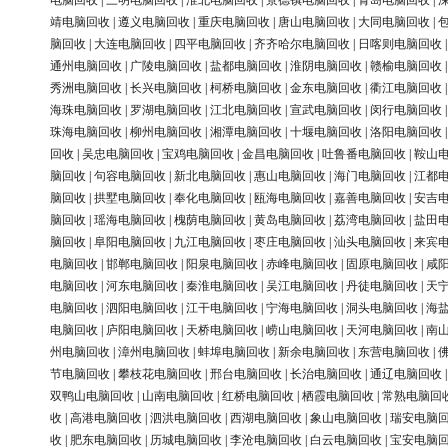
电脑回收
|
三明电脑回收
|
淮北电脑回收
|
景德镇电脑回收
|
青岛电脑回收
|
靖电脑回收
|
遵义电脑回收
|
重庆电脑回收
|
唐山电脑回收
|
大同电脑回收
|
脑回收
|
大连电脑回收
|
四平电脑回收
|
齐齐哈尔电脑回收
|
日喀则电脑回收
通州电脑回收
|
广陵电脑回收
|
盐都电脑回收
|
淮阴电脑回收
|
赣榆电脑回收
秀洲电脑回收
|
长兴电脑回收
|
柯桥电脑回收
|
金东电脑回收
|
衢江电脑回收
海珠电脑回收
|
罗湖电脑回收
|
江北电脑回收
|
宣武电脑回收
|
闵行电脑回收
珠海电脑回收
|
柳州电脑回收
|
湘潭电脑回收
|
十堰电脑回收
|
洛阳电脑回收
回收
|
吴忠电脑回收
|
宝鸡电脑回收
|
金昌电脑回收
|
吐鲁番电脑回收
|
鞍山
脑回收
|
句容电脑回收
|
新北电脑回收
|
惠山电脑回收
|
海门电脑回收
|
江都
脑回收
|
拱墅电脑回收
|
奉化电脑回收
|
瓯海电脑回收
|
嘉善电脑回收
|
安吉
脑回收
|
瑶海电脑回收
|
槐荫电脑回收
|
黄岛电脑回收
|
荔湾电脑回收
|
盐田
脑回收
|
阜阳电脑回收
|
九江电脑回收
|
枣庄电脑回收
|
汕头电脑回收
|
来宾
电脑回收
|
邯郸电脑回收
|
阳泉电脑回收
|
赤峰电脑回收
|
固原电脑回收
|
咸
电脑回收
|
河东电脑回收
|
秦淮电脑回收
|
吴江电脑回收
|
丹徒电脑回收
|
天
电脑回收
|
泗阳电脑回收
|
江干电脑回收
|
宁海电脑回收
|
洞头电脑回收
|
海
电脑回收
|
庐阳电脑回收
|
天桥电脑回收
|
崂山电脑回收
|
天河电脑回收
|
南
州电脑回收
|
漳州电脑回收
|
蚌埠电脑回收
|
新余电脑回收
|
东营电脑回收
|
节电脑回收
|
攀枝花电脑回收
|
邢台电脑回收
|
长治电脑回收
|
通辽电脑回收
双鸭山电脑回收
|
山南电脑回收
|
红桥电脑回收
|
栖霞电脑回收
|
常熟电脑回
收
|
高港电脑回收
|
泗洪电脑回收
|
西湖电脑回收
|
象山电脑回收
|
瑞安电脑
收
|
肥东电脑回收
|
历城电脑回收
|
李沧电脑回收
|
白云电脑回收
|
宝安电脑