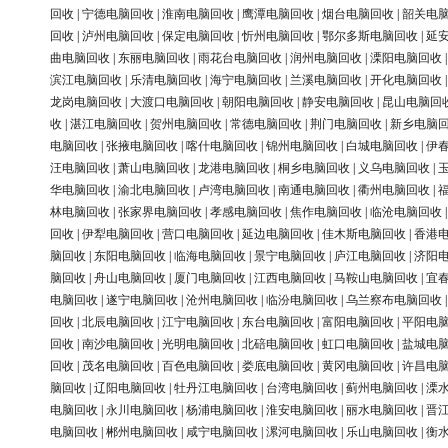
回收
|
宁德电脑回收
|
淮南电脑回收
|
鹰潭电脑回收
|
烟台电脑回收
|
韶关电
回收
|
泸州电脑回收
|
保定电脑回收
|
忻州电脑回收
|
鄂尔多斯电脑回收
|
延
曲电脑回收
|
东丽电脑回收
|
雨花台电脑回收
|
润州电脑回收
|
溧阳电脑回收
滨江电脑回收
|
乐清电脑回收
|
海宁电脑回收
|
兰溪电脑回收
|
开化电脑回收
龙岗电脑回收
|
大渡口电脑回收
|
朝阳电脑回收
|
静安电脑回收
|
昆山电脑回
收
|
湛江电脑回收
|
贺州电脑回收
|
常德电脑回收
|
荆门电脑回收
|
新乡电脑
电脑回收
|
张掖电脑回收
|
喀什电脑回收
|
锦州电脑回收
|
白城电脑回收
|
伊
汪电脑回收
|
萧山电脑回收
|
龙港电脑回收
|
桐乡电脑回收
|
义乌电脑回收
|
华电脑回收
|
渝北电脑回收
|
卢湾电脑回收
|
南通电脑回收
|
衢州电脑回收
|
林电脑回收
|
张家界电脑回收
|
孝感电脑回收
|
焦作电脑回收
|
临沧电脑回收
回收
|
伊犁电脑回收
|
营口电脑回收
|
延边电脑回收
|
佳木斯电脑回收
|
香港
脑回收
|
东阳电脑回收
|
临海电脑回收
|
景宁电脑回收
|
庐江电脑回收
|
济阳
脑回收
|
舟山电脑回收
|
厦门电脑回收
|
江西电脑回收
|
马鞍山电脑回收
|
宜
电脑回收
|
遂宁电脑回收
|
沧州电脑回收
|
临汾电脑回收
|
乌兰察布电脑回收
回收
|
北辰电脑回收
|
江宁电脑回收
|
东台电脑回收
|
富阳电脑回收
|
平阳电
回收
|
南沙电脑回收
|
光明电脑回收
|
北碚电脑回收
|
虹口电脑回收
|
盐城电
回收
|
茂名电脑回收
|
百色电脑回收
|
娄底电脑回收
|
黄冈电脑回收
|
许昌电
脑回收
|
辽阳电脑回收
|
牡丹江电脑回收
|
台湾电脑回收
|
蓟州电脑回收
|
溧
电脑回收
|
永川电脑回收
|
杨浦电脑回收
|
淮安电脑回收
|
丽水电脑回收
|
晋
电脑回收
|
郴州电脑回收
|
咸宁电脑回收
|
漯河电脑回收
|
乐山电脑回收
|
衡