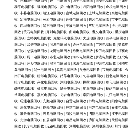
收
|
呼和浩特电脑回收
|
银川电脑回收
|
西宁电脑回收
|
西安电脑回收
|
兰州
和平电脑回收
|
鼓楼电脑回收
|
吴中电脑回收
|
丹阳电脑回收
|
金坛电脑回收
收
|
丰县电脑回收
|
靖江电脑回收
|
宿城电脑回收
|
上城电脑回收
|
余姚电脑
收
|
定海电脑回收
|
黄岩电脑回收
|
莲都电脑回收
|
包河电脑回收
|
市中电脑
收
|
西城电脑回收
|
浦东电脑回收
|
宁波电脑回收
|
三明电脑回收
|
淮北电脑
回收
|
黄石电脑回收
|
开封电脑回收
|
曲靖电脑回收
|
遵义电脑回收
|
重庆电
脑回收
|
嘉峪关电脑回收
|
克拉玛依电脑回收
|
大连电脑回收
|
四平电脑回收
脑回收
|
武进电脑回收
|
滨湖电脑回收
|
通州电脑回收
|
广陵电脑回收
|
盐都
脑回收
|
慈溪电脑回收
|
龙湾电脑回收
|
秀洲电脑回收
|
长兴电脑回收
|
柯桥
脑回收
|
历下电脑回收
|
市北电脑回收
|
海珠电脑回收
|
罗湖电脑回收
|
江北
脑回收
|
萍乡电脑回收
|
淄博电脑回收
|
珠海电脑回收
|
柳州电脑回收
|
湘潭
岛电脑回收
|
朔州电脑回收
|
乌海电脑回收
|
吴忠电脑回收
|
宝鸡电脑回收
|
南开电脑回收
|
建邺电脑回收
|
姑苏电脑回收
|
句容电脑回收
|
新北电脑回收
睢宁电脑回收
|
兴化电脑回收
|
沭阳电脑回收
|
拱墅电脑回收
|
奉化电脑回收
嵊泗电脑回收
|
椒江电脑回收
|
缙云电脑回收
|
瑶海电脑回收
|
槐荫电脑回收
常州电脑回收
|
嘉兴电脑回收
|
龙岩电脑回收
|
阜阳电脑回收
|
九江电脑回收
收
|
昭通电脑回收
|
安顺电脑回收
|
自贡电脑回收
|
邯郸电脑回收
|
阳泉电脑
收
|
通化电脑回收
|
鹤岗电脑回收
|
林芝电脑回收
|
河东电脑回收
|
秦淮电脑
收
|
灌云电脑回收
|
云龙电脑回收
|
海陵电脑回收
|
泗阳电脑回收
|
江干电脑
收
|
龙游电脑回收
|
仙居电脑回收
|
遂昌电脑回收
|
庐阳电脑回收
|
天桥电脑
回收
|
长宁电脑回收
|
无锡电脑回收
|
湖州电脑回收
|
漳州电脑回收
|
蚌埠电