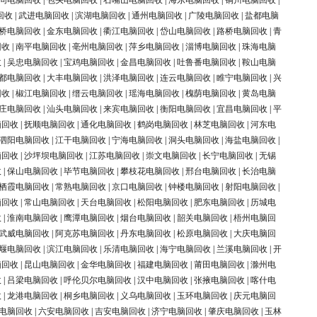
同电脑回收
|
包头电脑回收
|
石嘴山电脑回收
|
海东电脑回收
|
铜川电脑回收
|
回收
|
武进电脑回收
|
滨湖电脑回收
|
通州电脑回收
|
广陵电脑回收
|
盐都电脑
桥电脑回收
|
金东电脑回收
|
衢江电脑回收
|
岱山电脑回收
|
路桥电脑回收
|
青
回收
|
南平电脑回收
|
亳州电脑回收
|
萍乡电脑回收
|
淄博电脑回收
|
珠海电脑
收
|
吴忠电脑回收
|
宝鸡电脑回收
|
金昌电脑回收
|
吐鲁番电脑回收
|
鞍山电脑
都电脑回收
|
大丰电脑回收
|
洪泽电脑回收
|
连云电脑回收
|
睢宁电脑回收
|
兴
回收
|
椒江电脑回收
|
缙云电脑回收
|
瑶海电脑回收
|
槐荫电脑回收
|
黄岛电脑
庄电脑回收
|
汕头电脑回收
|
来宾电脑回收
|
衡阳电脑回收
|
宜昌电脑回收
|
平
脑回收
|
抚顺电脑回收
|
通化电脑回收
|
鹤岗电脑回收
|
林芝电脑回收
|
河东电
泗阳电脑回收
|
江干电脑回收
|
宁海电脑回收
|
洞头电脑回收
|
海盐电脑回收
|
脑回收
|
沙坪坝电脑回收
|
江苏电脑回收
|
崇文电脑回收
|
长宁电脑回收
|
无锡
收
|
保山电脑回收
|
毕节电脑回收
|
攀枝花电脑回收
|
邢台电脑回收
|
长治电脑
栖霞电脑回收
|
常熟电脑回收
|
京口电脑回收
|
钟楼电脑回收
|
射阳电脑回收
|
脑回收
|
常山电脑回收
|
天台电脑回收
|
松阳电脑回收
|
肥东电脑回收
|
历城电
收
|
淮南电脑回收
|
鹰潭电脑回收
|
烟台电脑回收
|
韶关电脑回收
|
梧州电脑回
武威电脑回收
|
阿克苏电脑回收
|
丹东电脑回收
|
松原电脑回收
|
大庆电脑回
堰电脑回收
|
滨江电脑回收
|
乐清电脑回收
|
海宁电脑回收
|
兰溪电脑回收
|
开
脑回收
|
昆山电脑回收
|
金华电脑回收
|
福建电脑回收
|
莆田电脑回收
|
滁州电
收
|
吕梁电脑回收
|
呼伦贝尔电脑回收
|
汉中电脑回收
|
张掖电脑回收
|
喀什电
收
|
龙港电脑回收
|
桐乡电脑回收
|
义乌电脑回收
|
玉环电脑回收
|
庆元电脑回
电脑回收
|
六安电脑回收
|
吉安电脑回收
|
济宁电脑回收
|
肇庆电脑回收
|
玉林