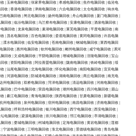
回收
|
玉林电脑回收
|
张家界电脑回收
|
孝感电脑回收
|
焦作电脑回收
|
临沧电
脑回收
|
香港电脑回收
|
津南电脑回收
|
六合电脑回收
|
太仓电脑回收
|
响水电
巴南电脑回收
|
闸北电脑回收
|
扬州电脑回收
|
舟山电脑回收
|
厦门电脑回收
|
电脑回收
|
临汾电脑回收
|
乌兰察布电脑回收
|
安康电脑回收
|
酒泉电脑回收
|
岭电脑回收
|
龙泉电脑回收
|
巢湖电脑回收
|
莱芜电脑回收
|
平度电脑回收
|
南
回收
|
茂名电脑回收
|
百色电脑回收
|
娄底电脑回收
|
黄冈电脑回收
|
许昌电脑
收
|
溧水电脑回收
|
临安电脑回收
|
苍南电脑回收
|
钢城电脑回收
|
莱西电脑回
电脑回收
|
惠州电脑回收
|
钦州电脑回收
|
郴州电脑回收
|
咸宁电脑回收
|
漯河
电脑回收
|
文成电脑回收
|
平阴电脑回收
|
增城电脑回收
|
涪陵电脑回收
|
宝山
脑回收
|
资阳电脑回收
|
阿拉善盟电脑回收
|
陇南电脑回收
|
铁岭电脑回收
|
绥
回收
|
汕尾电脑回收
|
北海电脑回收
|
怀化电脑回收
|
南阳电脑回收
|
宜宾电脑
回收
|
河源电脑回收
|
防城港电脑回收
|
湖南电脑回收
|
商丘电脑回收
|
南充电
达州电脑回收
|
双桥电脑回收
|
菏泽电脑回收
|
清远电脑回收
|
河南电脑回收
|
电脑回收
|
巴中电脑回收
|
荣昌电脑回收
|
潮州电脑回收
|
四川电脑回收
|
眉山
回收
|
綦江电脑回收
|
青海电脑回收
|
陕西电脑回收
|
甘肃电脑回收
|
新疆电脑
杭州电脑回收
|
泉州电脑回收
|
宿州电脑回收
|
南昌电脑回收
|
济南电脑回收
|
电脑回收
|
呼和浩特电脑回收
|
银川电脑回收
|
西宁电脑回收
|
西安电脑回收
|
金坛电脑回收
|
梁溪电脑回收
|
崇川电脑回收
|
邗江电脑回收
|
亭湖电脑回收
|
电脑回收
|
婺城电脑回收
|
柯城电脑回收
|
定海电脑回收
|
黄岩电脑回收
|
莲都
收
|
宁波电脑回收
|
三明电脑回收
|
淮北电脑回收
|
景德镇电脑回收
|
青岛电脑