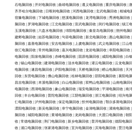
石电脑回收
|
开封电脑回收
|
曲靖电脑回收
|
遵义电脑回收
|
重庆电脑回收
|
齐齐哈尔电脑回收
|
日喀则电脑回收
|
河西电脑回收
|
玄武电脑回收
|
相城电
宿豫电脑回收
|
下城电脑回收
|
慈溪电脑回收
|
龙湾电脑回收
|
秀洲电脑回收
脑回收
|
罗湖电脑回收
|
江北电脑回收
|
宣武电脑回收
|
闵行电脑回收
|
镇江
玉溪电脑回收
|
六盘水电脑回收
|
绵阳电脑回收
|
秦皇岛电脑回收
|
朔州电脑
建邺电脑回收
|
姑苏电脑回收
|
句容电脑回收
|
新北电脑回收
|
惠山电脑回收
脑回收
|
嘉善电脑回收
|
安吉电脑回收
|
上虞电脑回收
|
武义电脑回收
|
江山
徐汇电脑回收
|
常州电脑回收
|
嘉兴电脑回收
|
龙岩电脑回收
|
阜阳电脑回收
电脑回收
|
阳泉电脑回收
|
赤峰电脑回收
|
固原电脑回收
|
咸阳电脑回收
|
白
收
|
锡山电脑回收
|
建湖电脑回收
|
涟水电脑回收
|
灌云电脑回收
|
云龙电脑
电脑回收
|
遂昌电脑回收
|
庐阳电脑回收
|
天桥电脑回收
|
崂山电脑回收
|
天
回收
|
东营电脑回收
|
佛山电脑回收
|
桂林电脑回收
|
邵阳电脑回收
|
襄阳电
昌吉电脑回收
|
本溪电脑回收
|
白山电脑回收
|
双鸭山电脑回收
|
山南电脑回
电脑回收
|
西湖电脑回收
|
象山电脑回收
|
瑞安电脑回收
|
平湖电脑回收
|
南
回收
|
丰台电脑回收
|
普陀电脑回收
|
江阴电脑回收
|
浙江电脑回收
|
绍兴电
仁电脑回收
|
泸州电脑回收
|
保定电脑回收
|
忻州电脑回收
|
鄂尔多斯电脑回
溧阳电脑回收
|
新吴电脑回收
|
阜宁电脑回收
|
金湖电脑回收
|
灌南电脑回收
脑回收
|
城阳电脑回收
|
黄埔电脑回收
|
龙岗电脑回收
|
大渡口电脑回收
|
朝
收
|
常德电脑回收
|
荆门电脑回收
|
新乡电脑回收
|
普洱电脑回收
|
德阳电脑
收
|
浦口电脑回收
|
张家港电脑回收
|
宜兴电脑回收
|
滨海电脑回收
|
贾汪电