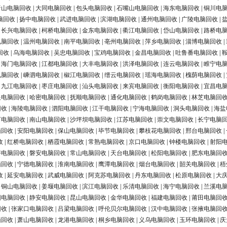
唐山电脑回收
|
大同电脑回收
|
包头电脑回收
|
石嘴山电脑回收
|
海东电脑回收
|
铜川电
脑回收
|
扬中电脑回收
|
武进电脑回收
|
滨湖电脑回收
|
通州电脑回收
|
广陵电脑回收
|
|
长兴电脑回收
|
柯桥电脑回收
|
金东电脑回收
|
衢江电脑回收
|
岱山电脑回收
|
路桥电
电脑回收
|
温州电脑回收
|
南平电脑回收
|
亳州电脑回收
|
萍乡电脑回收
|
淄博电脑回收
|
回收
|
乌海电脑回收
|
吴忠电脑回收
|
宝鸡电脑回收
|
金昌电脑回收
|
吐鲁番电脑回收
|
|
海门电脑回收
|
江都电脑回收
|
大丰电脑回收
|
洪泽电脑回收
|
连云电脑回收
|
睢宁电
电脑回收
|
嵊泗电脑回收
|
椒江电脑回收
|
缙云电脑回收
|
瑶海电脑回收
|
槐荫电脑回收
|
|
九江电脑回收
|
枣庄电脑回收
|
汕头电脑回收
|
来宾电脑回收
|
衡阳电脑回收
|
宜昌电
银电脑回收
|
哈密电脑回收
|
抚顺电脑回收
|
通化电脑回收
|
鹤岗电脑回收
|
林芝电脑回
回收
|
海陵电脑回收
|
泗阳电脑回收
|
江干电脑回收
|
宁海电脑回收
|
洞头电脑回收
|
海盐
河电脑回收
|
南山电脑回收
|
沙坪坝电脑回收
|
江苏电脑回收
|
崇文电脑回收
|
长宁电脑
脑回收
|
安阳电脑回收
|
保山电脑回收
|
毕节电脑回收
|
攀枝花电脑回收
|
邢台电脑回收
|
收
|
红桥电脑回收
|
栖霞电脑回收
|
常熟电脑回收
|
京口电脑回收
|
钟楼电脑回收
|
射阳
浔电脑回收
|
磐安电脑回收
|
常山电脑回收
|
天台电脑回收
|
松阳电脑回收
|
肥东电脑回
脑回收
|
宁德电脑回收
|
淮南电脑回收
|
鹰潭电脑回收
|
烟台电脑回收
|
韶关电脑回收
|
梧
收
|
延安电脑回收
|
武威电脑回收
|
阿克苏电脑回收
|
丹东电脑回收
|
松原电脑回收
|
大
|
铜山电脑回收
|
姜堰电脑回收
|
滨江电脑回收
|
乐清电脑回收
|
海宁电脑回收
|
兰溪电
阳电脑回收
|
静安电脑回收
|
昆山电脑回收
|
金华电脑回收
|
福建电脑回收
|
莆田电脑回
回收
|
张家口电脑回收
|
吕梁电脑回收
|
呼伦贝尔电脑回收
|
汉中电脑回收
|
张掖电脑回
脑回收
|
萧山电脑回收
|
龙港电脑回收
|
桐乡电脑回收
|
义乌电脑回收
|
玉环电脑回收
|
庆