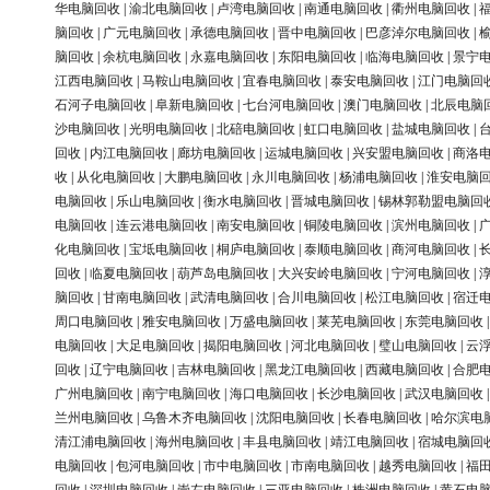
华电脑回收
|
渝北电脑回收
|
卢湾电脑回收
|
南通电脑回收
|
衢州电脑回收
|
脑回收
|
广元电脑回收
|
承德电脑回收
|
晋中电脑回收
|
巴彦淖尔电脑回收
|
脑回收
|
余杭电脑回收
|
永嘉电脑回收
|
东阳电脑回收
|
临海电脑回收
|
景宁
江西电脑回收
|
马鞍山电脑回收
|
宜春电脑回收
|
泰安电脑回收
|
江门电脑回
石河子电脑回收
|
阜新电脑回收
|
七台河电脑回收
|
澳门电脑回收
|
北辰电脑
沙电脑回收
|
光明电脑回收
|
北碚电脑回收
|
虹口电脑回收
|
盐城电脑回收
|
回收
|
内江电脑回收
|
廊坊电脑回收
|
运城电脑回收
|
兴安盟电脑回收
|
商洛
收
|
从化电脑回收
|
大鹏电脑回收
|
永川电脑回收
|
杨浦电脑回收
|
淮安电脑
电脑回收
|
乐山电脑回收
|
衡水电脑回收
|
晋城电脑回收
|
锡林郭勒盟电脑回
电脑回收
|
连云港电脑回收
|
南安电脑回收
|
铜陵电脑回收
|
滨州电脑回收
|
化电脑回收
|
宝坻电脑回收
|
桐庐电脑回收
|
泰顺电脑回收
|
商河电脑回收
|
回收
|
临夏电脑回收
|
葫芦岛电脑回收
|
大兴安岭电脑回收
|
宁河电脑回收
|
脑回收
|
甘南电脑回收
|
武清电脑回收
|
合川电脑回收
|
松江电脑回收
|
宿迁
周口电脑回收
|
雅安电脑回收
|
万盛电脑回收
|
莱芜电脑回收
|
东莞电脑回收
电脑回收
|
大足电脑回收
|
揭阳电脑回收
|
河北电脑回收
|
璧山电脑回收
|
云
回收
|
辽宁电脑回收
|
吉林电脑回收
|
黑龙江电脑回收
|
西藏电脑回收
|
合肥
广州电脑回收
|
南宁电脑回收
|
海口电脑回收
|
长沙电脑回收
|
武汉电脑回收
兰州电脑回收
|
乌鲁木齐电脑回收
|
沈阳电脑回收
|
长春电脑回收
|
哈尔滨电
清江浦电脑回收
|
海州电脑回收
|
丰县电脑回收
|
靖江电脑回收
|
宿城电脑回
电脑回收
|
包河电脑回收
|
市中电脑回收
|
市南电脑回收
|
越秀电脑回收
|
福