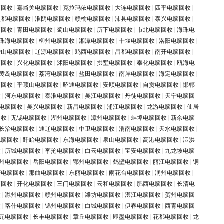
脑回收
|
嘉峪关电脑回收
|
克拉玛依电脑回收
|
大连电脑回收
|
四平电脑回收
|
盐都电脑回收
|
淮阴电脑回收
|
赣榆电脑回收
|
沛县电脑回收
|
泰兴电脑回收
|
脑回收
|
青田电脑回收
|
蜀山电脑回收
|
历下电脑回收
|
市北电脑回收
|
海珠电
珠海电脑回收
|
柳州电脑回收
|
湘潭电脑回收
|
十堰电脑回收
|
洛阳电脑回收
|
鞍山电脑回收
|
辽源电脑回收
|
鸡西电脑回收
|
昌都电脑回收
|
南开电脑回收
|
脑回收
|
兴化电脑回收
|
沭阳电脑回收
|
拱墅电脑回收
|
奉化电脑回收
|
瓯海电
黄岛电脑回收
|
荔湾电脑回收
|
盐田电脑回收
|
南岸电脑回收
|
海定电脑回收
|
脑回收
|
平顶山电脑回收
|
昭通电脑回收
|
安顺电脑回收
|
自贡电脑回收
|
邯郸
收
|
河东电脑回收
|
秦淮电脑回收
|
吴江电脑回收
|
丹徒电脑回收
|
天宁电脑回
电脑回收
|
吴兴电脑回收
|
新昌电脑回收
|
浦江电脑回收
|
龙游电脑回收
|
仙居
回收
|
无锡电脑回收
|
湖州电脑回收
|
漳州电脑回收
|
蚌埠电脑回收
|
新余电脑
长治电脑回收
|
通辽电脑回收
|
中卫电脑回收
|
渭南电脑回收
|
天水电脑回收
|
电脑回收
|
盱眙电脑回收
|
东海电脑回收
|
泉山电脑回收
|
高港电脑回收
|
泗洪
收
|
历城电脑回收
|
李沧电脑回收
|
白云电脑回收
|
宝安电脑回收
|
九龙坡电脑
州电脑回收
|
岳阳电脑回收
|
鄂州电脑回收
|
鹤壁电脑回收
|
丽江电脑回收
|
铜
庆电脑回收
|
那曲电脑回收
|
东丽电脑回收
|
雨花台电脑回收
|
润州电脑回收
|
脑回收
|
开化电脑回收
|
三门电脑回收
|
云和电脑回收
|
肥西电脑回收
|
长清电
收
|
滁州电脑回收
|
赣州电脑回收
|
潍坊电脑回收
|
湛江电脑回收
|
贺州电脑回
收
|
喀什电脑回收
|
锦州电脑回收
|
白城电脑回收
|
伊春电脑回收
|
西青电脑回
元电脑回收
|
长丰电脑回收
|
章丘电脑回收
|
即墨电脑回收
|
花都电脑回收
|
龙