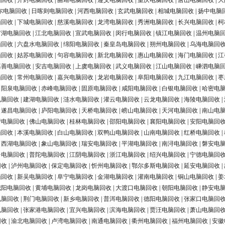
脑回收
|
开封电脑回收
|
曲靖电脑回收
|
遵义电脑回收
|
重庆电脑回收
|
唐山电脑回收
|
大
尔电脑回收
|
日喀则电脑回收
|
河西电脑回收
|
玄武电脑回收
|
相城电脑回收
|
扬中电脑
脑回收
|
下城电脑回收
|
慈溪电脑回收
|
龙湾电脑回收
|
秀洲电脑回收
|
长兴电脑回收
|
柯
罗湖电脑回收
|
江北电脑回收
|
宣武电脑回收
|
闵行电脑回收
|
镇江电脑回收
|
温州电脑
脑回收
|
六盘水电脑回收
|
绵阳电脑回收
|
秦皇岛电脑回收
|
朔州电脑回收
|
乌海电脑回
脑回收
|
姑苏电脑回收
|
句容电脑回收
|
新北电脑回收
|
惠山电脑回收
|
海门电脑回收
|
江
嘉善电脑回收
|
安吉电脑回收
|
上虞电脑回收
|
武义电脑回收
|
江山电脑回收
|
嵊泗电脑
脑回收
|
常州电脑回收
|
嘉兴电脑回收
|
龙岩电脑回收
|
阜阳电脑回收
|
九江电脑回收
|
枣
|
阳泉电脑回收
|
赤峰电脑回收
|
固原电脑回收
|
咸阳电脑回收
|
白银电脑回收
|
哈密电
电脑回收
|
建湖电脑回收
|
涟水电脑回收
|
灌云电脑回收
|
云龙电脑回收
|
海陵电脑回收
|
|
遂昌电脑回收
|
庐阳电脑回收
|
天桥电脑回收
|
崂山电脑回收
|
天河电脑回收
|
南山电
营电脑回收
|
佛山电脑回收
|
桂林电脑回收
|
邵阳电脑回收
|
襄阳电脑回收
|
安阳电脑回
脑回收
|
本溪电脑回收
|
白山电脑回收
|
双鸭山电脑回收
|
山南电脑回收
|
红桥电脑回收
|
|
西湖电脑回收
|
象山电脑回收
|
瑞安电脑回收
|
平湖电脑回收
|
南浔电脑回收
|
磐安电
台电脑回收
|
普陀电脑回收
|
江阴电脑回收
|
浙江电脑回收
|
绍兴电脑回收
|
宁德电脑回
回收
|
泸州电脑回收
|
保定电脑回收
|
忻州电脑回收
|
鄂尔多斯电脑回收
|
延安电脑回收
|
脑回收
|
新吴电脑回收
|
阜宁电脑回收
|
金湖电脑回收
|
灌南电脑回收
|
铜山电脑回收
|
姜
城阳电脑回收
|
黄埔电脑回收
|
龙岗电脑回收
|
大渡口电脑回收
|
朝阳电脑回收
|
静安电
电脑回收
|
荆门电脑回收
|
新乡电脑回收
|
普洱电脑回收
|
德阳电脑回收
|
张家口电脑回
电脑回收
|
张家港电脑回收
|
宜兴电脑回收
|
滨海电脑回收
|
贾汪电脑回收
|
萧山电脑回
回收
|
渝北电脑回收
|
卢湾电脑回收
|
南通电脑回收
|
衢州电脑回收
|
福州电脑回收
|
安徽