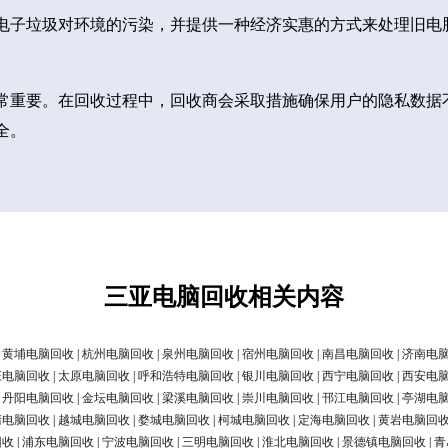
电子垃圾对环境的污染，并提供一种经济实惠的方式来处理旧电
常重要。在回收过程中，回收商会采取措施确保用户的隐私数据
全。
三亚电脑回收相关内容
|
黄埔电脑回收
|
杭州电脑回收
|
泉州电脑回收
|
宿州电脑回收
|
南昌电脑回收
|
济南电
庄电脑回收
|
太原电脑回收
|
呼和浩特电脑回收
|
银川电脑回收
|
西宁电脑回收
|
西安电
|
丹阳电脑回收
|
金坛电脑回收
|
梁溪电脑回收
|
崇川电脑回收
|
邗江电脑回收
|
亭湖电
清电脑回收
|
越城电脑回收
|
婺城电脑回收
|
柯城电脑回收
|
定海电脑回收
|
黄岩电脑回
回收
|
浦东电脑回收
|
宁波电脑回收
|
三明电脑回收
|
淮北电脑回收
|
景德镇电脑回收
|
青