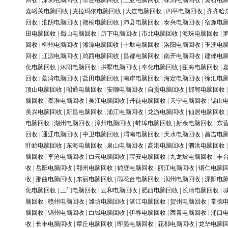
回收
|
深圳电脑回收
|
崇左电脑回收
|
三亚电脑回收
|
株洲电脑回收
|
黄石电
嘉峪关电脑回收
|
克拉玛依电脑回收
|
大连电脑回收
|
四平电脑回收
|
齐齐哈
回收
|
淮阴电脑回收
|
赣榆电脑回收
|
沛县电脑回收
|
泰兴电脑回收
|
宿豫电
田电脑回收
|
蜀山电脑回收
|
历下电脑回收
|
市北电脑回收
|
海珠电脑回收
|
回收
|
柳州电脑回收
|
湘潭电脑回收
|
十堰电脑回收
|
洛阳电脑回收
|
玉溪电
回收
|
辽源电脑回收
|
鸡西电脑回收
|
昌都电脑回收
|
南开电脑回收
|
建邺电
化电脑回收
|
沭阳电脑回收
|
拱墅电脑回收
|
奉化电脑回收
|
瓯海电脑回收
|
回收
|
荔湾电脑回收
|
盐田电脑回收
|
南岸电脑回收
|
海定电脑回收
|
徐汇电
顶山电脑回收
|
昭通电脑回收
|
安顺电脑回收
|
自贡电脑回收
|
邯郸电脑回收
脑回收
|
秦淮电脑回收
|
吴江电脑回收
|
丹徒电脑回收
|
天宁电脑回收
|
锡山
吴兴电脑回收
|
新昌电脑回收
|
浦江电脑回收
|
龙游电脑回收
|
仙居电脑回收
电脑回收
|
湖州电脑回收
|
漳州电脑回收
|
蚌埠电脑回收
|
新余电脑回收
|
东
回收
|
通辽电脑回收
|
中卫电脑回收
|
渭南电脑回收
|
天水电脑回收
|
昌吉电
盱眙电脑回收
|
东海电脑回收
|
泉山电脑回收
|
高港电脑回收
|
泗洪电脑回收
脑回收
|
李沧电脑回收
|
白云电脑回收
|
宝安电脑回收
|
九龙坡电脑回收
|
丰
收
|
岳阳电脑回收
|
鄂州电脑回收
|
鹤壁电脑回收
|
丽江电脑回收
|
铜仁电脑
收
|
那曲电脑回收
|
东丽电脑回收
|
雨花台电脑回收
|
润州电脑回收
|
溧阳电
化电脑回收
|
三门电脑回收
|
云和电脑回收
|
肥西电脑回收
|
长清电脑回收
|
脑回收
|
赣州电脑回收
|
潍坊电脑回收
|
湛江电脑回收
|
贺州电脑回收
|
常德
脑回收
|
锦州电脑回收
|
白城电脑回收
|
伊春电脑回收
|
西青电脑回收
|
浦口
收
|
长丰电脑回收
|
章丘电脑回收
|
即墨电脑回收
|
花都电脑回收
|
龙华电脑