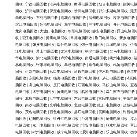
回收
|
宁德电脑回收
|
淮南电脑回收
|
鹰潭电脑回收
|
烟台电脑回收
|
韶关电
回收
|
泸州电脑回收
|
保定电脑回收
|
忻州电脑回收
|
鄂尔多斯电脑回收
|
延
曲电脑回收
|
东丽电脑回收
|
雨花台电脑回收
|
润州电脑回收
|
溧阳电脑回收
滨江电脑回收
|
乐清电脑回收
|
海宁电脑回收
|
兰溪电脑回收
|
开化电脑回收
龙岗电脑回收
|
大渡口电脑回收
|
朝阳电脑回收
|
静安电脑回收
|
昆山电脑回
收
|
湛江电脑回收
|
贺州电脑回收
|
常德电脑回收
|
荆门电脑回收
|
新乡电脑
电脑回收
|
张掖电脑回收
|
喀什电脑回收
|
锦州电脑回收
|
白城电脑回收
|
伊
汪电脑回收
|
萧山电脑回收
|
龙港电脑回收
|
桐乡电脑回收
|
义乌电脑回收
|
华电脑回收
|
渝北电脑回收
|
卢湾电脑回收
|
南通电脑回收
|
衢州电脑回收
|
林电脑回收
|
张家界电脑回收
|
孝感电脑回收
|
焦作电脑回收
|
临沧电脑回收
回收
|
伊犁电脑回收
|
营口电脑回收
|
延边电脑回收
|
佳木斯电脑回收
|
香港
脑回收
|
东阳电脑回收
|
临海电脑回收
|
景宁电脑回收
|
庐江电脑回收
|
济阳
脑回收
|
舟山电脑回收
|
厦门电脑回收
|
江西电脑回收
|
马鞍山电脑回收
|
宜
电脑回收
|
遂宁电脑回收
|
沧州电脑回收
|
临汾电脑回收
|
乌兰察布电脑回收
回收
|
北辰电脑回收
|
江宁电脑回收
|
东台电脑回收
|
富阳电脑回收
|
平阳电
回收
|
南沙电脑回收
|
光明电脑回收
|
北碚电脑回收
|
虹口电脑回收
|
盐城电
回收
|
茂名电脑回收
|
百色电脑回收
|
娄底电脑回收
|
黄冈电脑回收
|
许昌电
脑回收
|
辽阳电脑回收
|
牡丹江电脑回收
|
台湾电脑回收
|
蓟州电脑回收
|
溧
电脑回收
|
永川电脑回收
|
杨浦电脑回收
|
淮安电脑回收
|
丽水电脑回收
|
晋
电脑回收
|
郴州电脑回收
|
咸宁电脑回收
|
漯河电脑回收
|
乐山电脑回收
|
衡