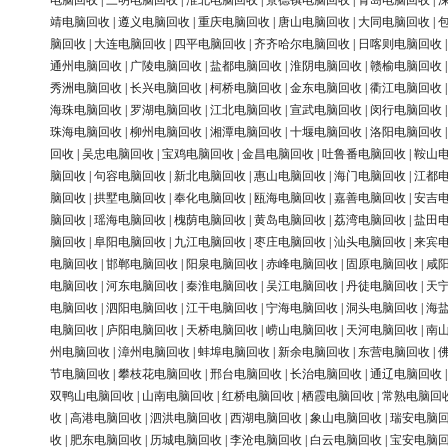
电脑回收
|
三明电脑回收
|
淮北电脑回收
|
景德镇电脑回收
|
青岛电脑回收
|
靖电脑回收
|
遵义电脑回收
|
重庆电脑回收
|
唐山电脑回收
|
大同电脑回收
|
脑回收
|
大连电脑回收
|
四平电脑回收
|
齐齐哈尔电脑回收
|
日喀则电脑回收
通州电脑回收
|
广陵电脑回收
|
盐都电脑回收
|
淮阴电脑回收
|
赣榆电脑回收
秀洲电脑回收
|
长兴电脑回收
|
柯桥电脑回收
|
金东电脑回收
|
衢江电脑回收
海珠电脑回收
|
罗湖电脑回收
|
江北电脑回收
|
宣武电脑回收
|
闵行电脑回收
珠海电脑回收
|
柳州电脑回收
|
湘潭电脑回收
|
十堰电脑回收
|
洛阳电脑回收
回收
|
吴忠电脑回收
|
宝鸡电脑回收
|
金昌电脑回收
|
吐鲁番电脑回收
|
鞍山
脑回收
|
句容电脑回收
|
新北电脑回收
|
惠山电脑回收
|
海门电脑回收
|
江都
脑回收
|
拱墅电脑回收
|
奉化电脑回收
|
瓯海电脑回收
|
嘉善电脑回收
|
安吉
脑回收
|
瑶海电脑回收
|
槐荫电脑回收
|
黄岛电脑回收
|
荔湾电脑回收
|
盐田
脑回收
|
阜阳电脑回收
|
九江电脑回收
|
枣庄电脑回收
|
汕头电脑回收
|
来宾
电脑回收
|
邯郸电脑回收
|
阳泉电脑回收
|
赤峰电脑回收
|
固原电脑回收
|
咸
电脑回收
|
河东电脑回收
|
秦淮电脑回收
|
吴江电脑回收
|
丹徒电脑回收
|
天
电脑回收
|
泗阳电脑回收
|
江干电脑回收
|
宁海电脑回收
|
洞头电脑回收
|
海
电脑回收
|
庐阳电脑回收
|
天桥电脑回收
|
崂山电脑回收
|
天河电脑回收
|
南
州电脑回收
|
漳州电脑回收
|
蚌埠电脑回收
|
新余电脑回收
|
东营电脑回收
|
节电脑回收
|
攀枝花电脑回收
|
邢台电脑回收
|
长治电脑回收
|
通辽电脑回收
双鸭山电脑回收
|
山南电脑回收
|
红桥电脑回收
|
栖霞电脑回收
|
常熟电脑回
收
|
高港电脑回收
|
泗洪电脑回收
|
西湖电脑回收
|
象山电脑回收
|
瑞安电脑
收
|
肥东电脑回收
|
历城电脑回收
|
李沧电脑回收
|
白云电脑回收
|
宝安电脑