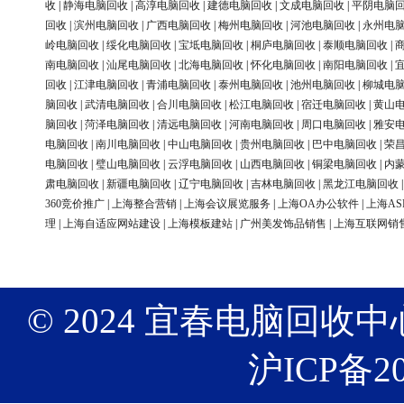
收
|
静海电脑回收
|
高淳电脑回收
|
建德电脑回收
|
文成电脑回收
|
平阴电脑
回收
|
滨州电脑回收
|
广西电脑回收
|
梅州电脑回收
|
河池电脑回收
|
永州电
岭电脑回收
|
绥化电脑回收
|
宝坻电脑回收
|
桐庐电脑回收
|
泰顺电脑回收
|
南电脑回收
|
汕尾电脑回收
|
北海电脑回收
|
怀化电脑回收
|
南阳电脑回收
|
回收
|
江津电脑回收
|
青浦电脑回收
|
泰州电脑回收
|
池州电脑回收
|
柳城电
脑回收
|
武清电脑回收
|
合川电脑回收
|
松江电脑回收
|
宿迁电脑回收
|
黄山
脑回收
|
菏泽电脑回收
|
清远电脑回收
|
河南电脑回收
|
周口电脑回收
|
雅安
电脑回收
|
南川电脑回收
|
中山电脑回收
|
贵州电脑回收
|
巴中电脑回收
|
荣
电脑回收
|
璧山电脑回收
|
云浮电脑回收
|
山西电脑回收
|
铜梁电脑回收
|
内
肃电脑回收
|
新疆电脑回收
|
辽宁电脑回收
|
吉林电脑回收
|
黑龙江电脑回收
360竞价推广
|
上海整合营销
|
上海会议展览服务
|
上海OA办公软件
|
上海AS
理
|
上海自适应网站建设
|
上海模板建站
|
广州美发饰品销售
|
上海互联网销
© 2024 宜春电脑回收中心 版权
沪ICP备20