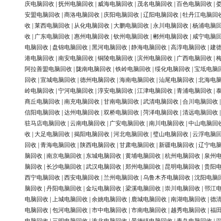
庆电脑回收
|
抚州电脑回收
|
威海电脑回收
|
茂名电脑回收
|
百色电脑回收
|
安盟电脑回收
|
商洛电脑回收
|
庆阳电脑回收
|
辽阳电脑回收
|
牡丹江电脑回
收
|
莱西电脑回收
|
从化电脑回收
|
大鹏电脑回收
|
永川电脑回收
|
杨浦电脑
收
|
广东电脑回收
|
惠州电脑回收
|
钦州电脑回收
|
郴州电脑回收
|
咸宁电脑
电脑回收
|
盘锦电脑回收
|
黑河电脑回收
|
静海电脑回收
|
高淳电脑回收
|
建
港电脑回收
|
南安电脑回收
|
铜陵电脑回收
|
滨州电脑回收
|
广西电脑回收
|
阿拉善盟电脑回收
|
陇南电脑回收
|
铁岭电脑回收
|
绥化电脑回收
|
宝坻电脑
回收
|
宣城电脑回收
|
德州电脑回收
|
海南电脑回收
|
汕尾电脑回收
|
北海电
岭电脑回收
|
宁河电脑回收
|
淳安电脑回收
|
江津电脑回收
|
青浦电脑回收
|
商丘电脑回收
|
南充电脑回收
|
甘南电脑回收
|
武清电脑回收
|
合川电脑回收
信阳电脑回收
|
达州电脑回收
|
双桥电脑回收
|
菏泽电脑回收
|
清远电脑回收
驻马店电脑回收
|
云南电脑回收
|
广安电脑回收
|
南川电脑回收
|
中山电脑回
收
|
大足电脑回收
|
揭阳电脑回收
|
河北电脑回收
|
璧山电脑回收
|
云浮电脑
回收
|
青海电脑回收
|
陕西电脑回收
|
甘肃电脑回收
|
新疆电脑回收
|
辽宁电
脑回收
|
南京电脑回收
|
东城电脑回收
|
黄埔电脑回收
|
杭州电脑回收
|
泉州
脑回收
|
长沙电脑回收
|
武汉电脑回收
|
郑州电脑回收
|
昆明电脑回收
|
贵阳
西宁电脑回收
|
西安电脑回收
|
兰州电脑回收
|
乌鲁木齐电脑回收
|
沈阳电脑
脑回收
|
丹阳电脑回收
|
金坛电脑回收
|
梁溪电脑回收
|
崇川电脑回收
|
邗江
电脑回收
|
上城电脑回收
|
余姚电脑回收
|
鹿城电脑回收
|
南湖电脑回收
|
德
电脑回收
|
包河电脑回收
|
市中电脑回收
|
市南电脑回收
|
越秀电脑回收
|
福