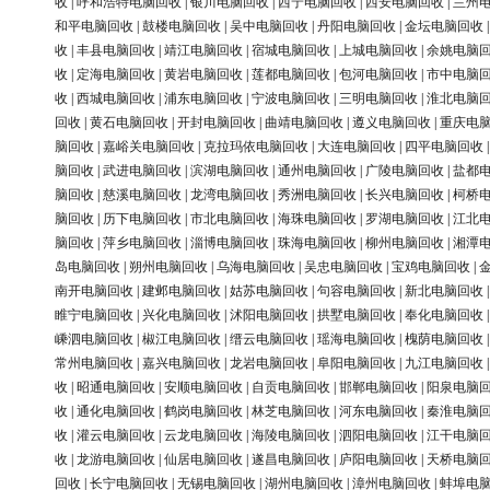
收
|
呼和浩特电脑回收
|
银川电脑回收
|
西宁电脑回收
|
西安电脑回收
|
兰州
和平电脑回收
|
鼓楼电脑回收
|
吴中电脑回收
|
丹阳电脑回收
|
金坛电脑回收
收
|
丰县电脑回收
|
靖江电脑回收
|
宿城电脑回收
|
上城电脑回收
|
余姚电脑
收
|
定海电脑回收
|
黄岩电脑回收
|
莲都电脑回收
|
包河电脑回收
|
市中电脑
收
|
西城电脑回收
|
浦东电脑回收
|
宁波电脑回收
|
三明电脑回收
|
淮北电脑
回收
|
黄石电脑回收
|
开封电脑回收
|
曲靖电脑回收
|
遵义电脑回收
|
重庆电
脑回收
|
嘉峪关电脑回收
|
克拉玛依电脑回收
|
大连电脑回收
|
四平电脑回收
脑回收
|
武进电脑回收
|
滨湖电脑回收
|
通州电脑回收
|
广陵电脑回收
|
盐都
脑回收
|
慈溪电脑回收
|
龙湾电脑回收
|
秀洲电脑回收
|
长兴电脑回收
|
柯桥
脑回收
|
历下电脑回收
|
市北电脑回收
|
海珠电脑回收
|
罗湖电脑回收
|
江北
脑回收
|
萍乡电脑回收
|
淄博电脑回收
|
珠海电脑回收
|
柳州电脑回收
|
湘潭
岛电脑回收
|
朔州电脑回收
|
乌海电脑回收
|
吴忠电脑回收
|
宝鸡电脑回收
|
南开电脑回收
|
建邺电脑回收
|
姑苏电脑回收
|
句容电脑回收
|
新北电脑回收
睢宁电脑回收
|
兴化电脑回收
|
沭阳电脑回收
|
拱墅电脑回收
|
奉化电脑回收
嵊泗电脑回收
|
椒江电脑回收
|
缙云电脑回收
|
瑶海电脑回收
|
槐荫电脑回收
常州电脑回收
|
嘉兴电脑回收
|
龙岩电脑回收
|
阜阳电脑回收
|
九江电脑回收
收
|
昭通电脑回收
|
安顺电脑回收
|
自贡电脑回收
|
邯郸电脑回收
|
阳泉电脑
收
|
通化电脑回收
|
鹤岗电脑回收
|
林芝电脑回收
|
河东电脑回收
|
秦淮电脑
收
|
灌云电脑回收
|
云龙电脑回收
|
海陵电脑回收
|
泗阳电脑回收
|
江干电脑
收
|
龙游电脑回收
|
仙居电脑回收
|
遂昌电脑回收
|
庐阳电脑回收
|
天桥电脑
回收
|
长宁电脑回收
|
无锡电脑回收
|
湖州电脑回收
|
漳州电脑回收
|
蚌埠电