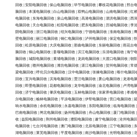
回收
|
安阳电脑回收
|
保山电脑回收
|
毕节电脑回收
|
攀枝花电脑回收
|
邢台
脑回收
|
本溪电脑回收
|
白山电脑回收
|
双鸭山电脑回收
|
山南电脑回收
|
红
电脑回收
|
东海电脑回收
|
泉山电脑回收
|
高港电脑回收
|
泗洪电脑回收
|
西
电脑回收
|
天台电脑回收
|
松阳电脑回收
|
肥东电脑回收
|
历城电脑回收
|
李
阴电脑回收
|
浙江电脑回收
|
绍兴电脑回收
|
宁德电脑回收
|
淮南电脑回收
|
壁电脑回收
|
丽江电脑回收
|
铜仁电脑回收
|
泸州电脑回收
|
保定电脑回收
|
回收
|
松原电脑回收
|
大庆电脑回收
|
那曲电脑回收
|
东丽电脑回收
|
雨花台
脑回收
|
铜山电脑回收
|
姜堰电脑回收
|
滨江电脑回收
|
乐清电脑回收
|
海宁
脑回收
|
城阳电脑回收
|
黄埔电脑回收
|
龙岗电脑回收
|
大渡口电脑回收
|
朝
电脑回收
|
赣州电脑回收
|
潍坊电脑回收
|
湛江电脑回收
|
贺州电脑回收
|
常
梁电脑回收
|
呼伦贝尔电脑回收
|
汉中电脑回收
|
张掖电脑回收
|
喀什电脑回
回收
|
宜兴电脑回收
|
滨海电脑回收
|
贾汪电脑回收
|
萧山电脑回收
|
龙港电
回收
|
即墨电脑回收
|
花都电脑回收
|
龙华电脑回收
|
渝北电脑回收
|
卢湾电
回收
|
济宁电脑回收
|
肇庆电脑回收
|
玉林电脑回收
|
张家界电脑回收
|
孝感
尔电脑回收
|
榆林电脑回收
|
平凉电脑回收
|
伊犁电脑回收
|
营口电脑回收
|
响水电脑回收
|
余杭电脑回收
|
永嘉电脑回收
|
东阳电脑回收
|
临海电脑回收
巴南电脑回收
|
闸北电脑回收
|
扬州电脑回收
|
舟山电脑回收
|
厦门电脑回收
收
|
益阳电脑回收
|
荆州电脑回收
|
濮阳电脑回收
|
遂宁电脑回收
|
沧州电脑
电脑回收
|
七台河电脑回收
|
澳门电脑回收
|
北辰电脑回收
|
江宁电脑回收
|
湖电脑回收
|
莱芜电脑回收
|
平度电脑回收
|
南沙电脑回收
|
光明电脑回收
|