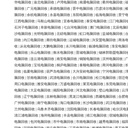
华电脑回收
|
渝北电脑回收
|
卢湾电脑回收
|
南通电脑回收
|
衢州电脑回收
|
脑回收
|
广元电脑回收
|
承德电脑回收
|
晋中电脑回收
|
巴彦淖尔电脑回收
|
脑回收
|
余杭电脑回收
|
永嘉电脑回收
|
东阳电脑回收
|
临海电脑回收
|
景宁
江西电脑回收
|
马鞍山电脑回收
|
宜春电脑回收
|
泰安电脑回收
|
江门电脑回
石河子电脑回收
|
阜新电脑回收
|
七台河电脑回收
|
澳门电脑回收
|
北辰电脑
沙电脑回收
|
光明电脑回收
|
北碚电脑回收
|
虹口电脑回收
|
盐城电脑回收
|
回收
|
内江电脑回收
|
廊坊电脑回收
|
运城电脑回收
|
兴安盟电脑回收
|
商洛
收
|
从化电脑回收
|
大鹏电脑回收
|
永川电脑回收
|
杨浦电脑回收
|
淮安电脑
电脑回收
|
乐山电脑回收
|
衡水电脑回收
|
晋城电脑回收
|
锡林郭勒盟电脑回
电脑回收
|
连云港电脑回收
|
南安电脑回收
|
铜陵电脑回收
|
滨州电脑回收
|
化电脑回收
|
宝坻电脑回收
|
桐庐电脑回收
|
泰顺电脑回收
|
商河电脑回收
|
回收
|
临夏电脑回收
|
葫芦岛电脑回收
|
大兴安岭电脑回收
|
宁河电脑回收
|
脑回收
|
甘南电脑回收
|
武清电脑回收
|
合川电脑回收
|
松江电脑回收
|
宿迁
周口电脑回收
|
雅安电脑回收
|
万盛电脑回收
|
莱芜电脑回收
|
东莞电脑回收
电脑回收
|
大足电脑回收
|
揭阳电脑回收
|
河北电脑回收
|
璧山电脑回收
|
云
回收
|
辽宁电脑回收
|
吉林电脑回收
|
黑龙江电脑回收
|
西藏电脑回收
|
合肥
广州电脑回收
|
南宁电脑回收
|
海口电脑回收
|
长沙电脑回收
|
武汉电脑回收
兰州电脑回收
|
乌鲁木齐电脑回收
|
沈阳电脑回收
|
长春电脑回收
|
哈尔滨电
清江浦电脑回收
|
海州电脑回收
|
丰县电脑回收
|
靖江电脑回收
|
宿城电脑回
电脑回收
|
包河电脑回收
|
市中电脑回收
|
市南电脑回收
|
越秀电脑回收
|
福