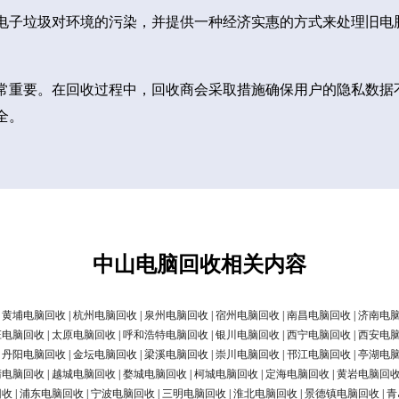
电子垃圾对环境的污染，并提供一种经济实惠的方式来处理旧电
常重要。在回收过程中，回收商会采取措施确保用户的隐私数据
全。
中山电脑回收相关内容
|
黄埔电脑回收
|
杭州电脑回收
|
泉州电脑回收
|
宿州电脑回收
|
南昌电脑回收
|
济南电
庄电脑回收
|
太原电脑回收
|
呼和浩特电脑回收
|
银川电脑回收
|
西宁电脑回收
|
西安电
|
丹阳电脑回收
|
金坛电脑回收
|
梁溪电脑回收
|
崇川电脑回收
|
邗江电脑回收
|
亭湖电
清电脑回收
|
越城电脑回收
|
婺城电脑回收
|
柯城电脑回收
|
定海电脑回收
|
黄岩电脑回
回收
|
浦东电脑回收
|
宁波电脑回收
|
三明电脑回收
|
淮北电脑回收
|
景德镇电脑回收
|
青