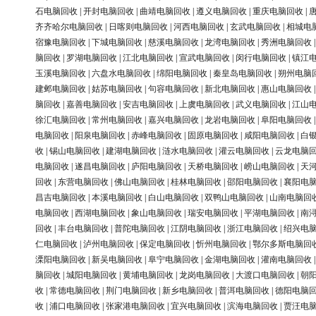
石电脑回收
|
开封电脑回收
|
曲靖电脑回收
|
遵义电脑回收
|
重庆电脑回收
|
齐齐哈尔电脑回收
|
日喀则电脑回收
|
河西电脑回收
|
玄武电脑回收
|
相城电
宿豫电脑回收
|
下城电脑回收
|
慈溪电脑回收
|
龙湾电脑回收
|
秀洲电脑回收
脑回收
|
罗湖电脑回收
|
江北电脑回收
|
宣武电脑回收
|
闵行电脑回收
|
镇江
玉溪电脑回收
|
六盘水电脑回收
|
绵阳电脑回收
|
秦皇岛电脑回收
|
朔州电脑
建邺电脑回收
|
姑苏电脑回收
|
句容电脑回收
|
新北电脑回收
|
惠山电脑回收
脑回收
|
嘉善电脑回收
|
安吉电脑回收
|
上虞电脑回收
|
武义电脑回收
|
江山
徐汇电脑回收
|
常州电脑回收
|
嘉兴电脑回收
|
龙岩电脑回收
|
阜阳电脑回收
电脑回收
|
阳泉电脑回收
|
赤峰电脑回收
|
固原电脑回收
|
咸阳电脑回收
|
白
收
|
锡山电脑回收
|
建湖电脑回收
|
涟水电脑回收
|
灌云电脑回收
|
云龙电脑
电脑回收
|
遂昌电脑回收
|
庐阳电脑回收
|
天桥电脑回收
|
崂山电脑回收
|
天
回收
|
东营电脑回收
|
佛山电脑回收
|
桂林电脑回收
|
邵阳电脑回收
|
襄阳电
昌吉电脑回收
|
本溪电脑回收
|
白山电脑回收
|
双鸭山电脑回收
|
山南电脑回
电脑回收
|
西湖电脑回收
|
象山电脑回收
|
瑞安电脑回收
|
平湖电脑回收
|
南
回收
|
丰台电脑回收
|
普陀电脑回收
|
江阴电脑回收
|
浙江电脑回收
|
绍兴电
仁电脑回收
|
泸州电脑回收
|
保定电脑回收
|
忻州电脑回收
|
鄂尔多斯电脑回
溧阳电脑回收
|
新吴电脑回收
|
阜宁电脑回收
|
金湖电脑回收
|
灌南电脑回收
脑回收
|
城阳电脑回收
|
黄埔电脑回收
|
龙岗电脑回收
|
大渡口电脑回收
|
朝
收
|
常德电脑回收
|
荆门电脑回收
|
新乡电脑回收
|
普洱电脑回收
|
德阳电脑
收
|
浦口电脑回收
|
张家港电脑回收
|
宜兴电脑回收
|
滨海电脑回收
|
贾汪电