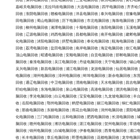
回收
|
深圳电脑回收
|
崇左电脑回收
|
三亚电脑回收
|
株洲电脑回收
|
黄石电
嘉峪关电脑回收
|
克拉玛依电脑回收
|
大连电脑回收
|
四平电脑回收
|
齐齐哈
回收
|
淮阴电脑回收
|
赣榆电脑回收
|
沛县电脑回收
|
泰兴电脑回收
|
宿豫电
田电脑回收
|
蜀山电脑回收
|
历下电脑回收
|
市北电脑回收
|
海珠电脑回收
|
回收
|
柳州电脑回收
|
湘潭电脑回收
|
十堰电脑回收
|
洛阳电脑回收
|
玉溪电
回收
|
辽源电脑回收
|
鸡西电脑回收
|
昌都电脑回收
|
南开电脑回收
|
建邺电
化电脑回收
|
沭阳电脑回收
|
拱墅电脑回收
|
奉化电脑回收
|
瓯海电脑回收
|
回收
|
荔湾电脑回收
|
盐田电脑回收
|
南岸电脑回收
|
海定电脑回收
|
徐汇电
顶山电脑回收
|
昭通电脑回收
|
安顺电脑回收
|
自贡电脑回收
|
邯郸电脑回收
脑回收
|
秦淮电脑回收
|
吴江电脑回收
|
丹徒电脑回收
|
天宁电脑回收
|
锡山
吴兴电脑回收
|
新昌电脑回收
|
浦江电脑回收
|
龙游电脑回收
|
仙居电脑回收
电脑回收
|
湖州电脑回收
|
漳州电脑回收
|
蚌埠电脑回收
|
新余电脑回收
|
东
回收
|
通辽电脑回收
|
中卫电脑回收
|
渭南电脑回收
|
天水电脑回收
|
昌吉电
盱眙电脑回收
|
东海电脑回收
|
泉山电脑回收
|
高港电脑回收
|
泗洪电脑回收
脑回收
|
李沧电脑回收
|
白云电脑回收
|
宝安电脑回收
|
九龙坡电脑回收
|
丰
收
|
岳阳电脑回收
|
鄂州电脑回收
|
鹤壁电脑回收
|
丽江电脑回收
|
铜仁电脑
收
|
那曲电脑回收
|
东丽电脑回收
|
雨花台电脑回收
|
润州电脑回收
|
溧阳电
化电脑回收
|
三门电脑回收
|
云和电脑回收
|
肥西电脑回收
|
长清电脑回收
|
脑回收
|
赣州电脑回收
|
潍坊电脑回收
|
湛江电脑回收
|
贺州电脑回收
|
常德
脑回收
|
锦州电脑回收
|
白城电脑回收
|
伊春电脑回收
|
西青电脑回收
|
浦口
收
|
长丰电脑回收
|
章丘电脑回收
|
即墨电脑回收
|
花都电脑回收
|
龙华电脑