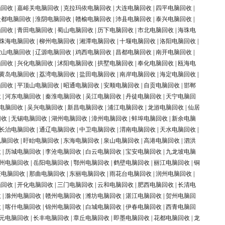
脑回收
|
嘉峪关电脑回收
|
克拉玛依电脑回收
|
大连电脑回收
|
四平电脑回收
|
盐都电脑回收
|
淮阴电脑回收
|
赣榆电脑回收
|
沛县电脑回收
|
泰兴电脑回收
|
脑回收
|
青田电脑回收
|
蜀山电脑回收
|
历下电脑回收
|
市北电脑回收
|
海珠电
珠海电脑回收
|
柳州电脑回收
|
湘潭电脑回收
|
十堰电脑回收
|
洛阳电脑回收
|
鞍山电脑回收
|
辽源电脑回收
|
鸡西电脑回收
|
昌都电脑回收
|
南开电脑回收
|
脑回收
|
兴化电脑回收
|
沭阳电脑回收
|
拱墅电脑回收
|
奉化电脑回收
|
瓯海电
黄岛电脑回收
|
荔湾电脑回收
|
盐田电脑回收
|
南岸电脑回收
|
海定电脑回收
|
脑回收
|
平顶山电脑回收
|
昭通电脑回收
|
安顺电脑回收
|
自贡电脑回收
|
邯郸
收
|
河东电脑回收
|
秦淮电脑回收
|
吴江电脑回收
|
丹徒电脑回收
|
天宁电脑回
电脑回收
|
吴兴电脑回收
|
新昌电脑回收
|
浦江电脑回收
|
龙游电脑回收
|
仙居
回收
|
无锡电脑回收
|
湖州电脑回收
|
漳州电脑回收
|
蚌埠电脑回收
|
新余电脑
长治电脑回收
|
通辽电脑回收
|
中卫电脑回收
|
渭南电脑回收
|
天水电脑回收
|
电脑回收
|
盱眙电脑回收
|
东海电脑回收
|
泉山电脑回收
|
高港电脑回收
|
泗洪
收
|
历城电脑回收
|
李沧电脑回收
|
白云电脑回收
|
宝安电脑回收
|
九龙坡电脑
州电脑回收
|
岳阳电脑回收
|
鄂州电脑回收
|
鹤壁电脑回收
|
丽江电脑回收
|
铜
庆电脑回收
|
那曲电脑回收
|
东丽电脑回收
|
雨花台电脑回收
|
润州电脑回收
|
脑回收
|
开化电脑回收
|
三门电脑回收
|
云和电脑回收
|
肥西电脑回收
|
长清电
收
|
滁州电脑回收
|
赣州电脑回收
|
潍坊电脑回收
|
湛江电脑回收
|
贺州电脑回
收
|
喀什电脑回收
|
锦州电脑回收
|
白城电脑回收
|
伊春电脑回收
|
西青电脑回
元电脑回收
|
长丰电脑回收
|
章丘电脑回收
|
即墨电脑回收
|
花都电脑回收
|
龙