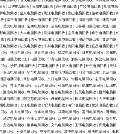
同电脑回收
|
包头电脑回收
|
石嘴山电脑回收
|
海东电脑回收
|
铜川电脑回收
|
回收
|
武进电脑回收
|
滨湖电脑回收
|
通州电脑回收
|
广陵电脑回收
|
盐都电脑
桥电脑回收
|
金东电脑回收
|
衢江电脑回收
|
岱山电脑回收
|
路桥电脑回收
|
青
回收
|
南平电脑回收
|
亳州电脑回收
|
萍乡电脑回收
|
淄博电脑回收
|
珠海电脑
收
|
吴忠电脑回收
|
宝鸡电脑回收
|
金昌电脑回收
|
吐鲁番电脑回收
|
鞍山电脑
都电脑回收
|
大丰电脑回收
|
洪泽电脑回收
|
连云电脑回收
|
睢宁电脑回收
|
兴
回收
|
椒江电脑回收
|
缙云电脑回收
|
瑶海电脑回收
|
槐荫电脑回收
|
黄岛电脑
庄电脑回收
|
汕头电脑回收
|
来宾电脑回收
|
衡阳电脑回收
|
宜昌电脑回收
|
平
脑回收
|
抚顺电脑回收
|
通化电脑回收
|
鹤岗电脑回收
|
林芝电脑回收
|
河东电
泗阳电脑回收
|
江干电脑回收
|
宁海电脑回收
|
洞头电脑回收
|
海盐电脑回收
|
脑回收
|
沙坪坝电脑回收
|
江苏电脑回收
|
崇文电脑回收
|
长宁电脑回收
|
无锡
收
|
保山电脑回收
|
毕节电脑回收
|
攀枝花电脑回收
|
邢台电脑回收
|
长治电脑
栖霞电脑回收
|
常熟电脑回收
|
京口电脑回收
|
钟楼电脑回收
|
射阳电脑回收
|
脑回收
|
常山电脑回收
|
天台电脑回收
|
松阳电脑回收
|
肥东电脑回收
|
历城电
收
|
淮南电脑回收
|
鹰潭电脑回收
|
烟台电脑回收
|
韶关电脑回收
|
梧州电脑回
武威电脑回收
|
阿克苏电脑回收
|
丹东电脑回收
|
松原电脑回收
|
大庆电脑回
堰电脑回收
|
滨江电脑回收
|
乐清电脑回收
|
海宁电脑回收
|
兰溪电脑回收
|
开
脑回收
|
昆山电脑回收
|
金华电脑回收
|
福建电脑回收
|
莆田电脑回收
|
滁州电
收
|
吕梁电脑回收
|
呼伦贝尔电脑回收
|
汉中电脑回收
|
张掖电脑回收
|
喀什电
收
|
龙港电脑回收
|
桐乡电脑回收
|
义乌电脑回收
|
玉环电脑回收
|
庆元电脑回
电脑回收
|
六安电脑回收
|
吉安电脑回收
|
济宁电脑回收
|
肇庆电脑回收
|
玉林