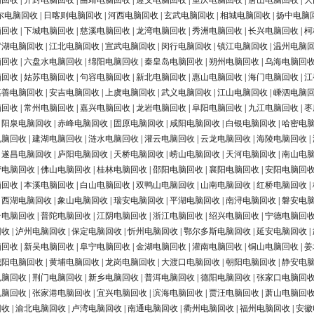
脑回收
|
开封电脑回收
|
曲靖电脑回收
|
遵义电脑回收
|
重庆电脑回收
|
唐山电脑回收
|
大
尔电脑回收
|
日喀则电脑回收
|
河西电脑回收
|
玄武电脑回收
|
相城电脑回收
|
扬中电脑
脑回收
|
下城电脑回收
|
慈溪电脑回收
|
龙湾电脑回收
|
秀洲电脑回收
|
长兴电脑回收
|
柯
罗湖电脑回收
|
江北电脑回收
|
宣武电脑回收
|
闵行电脑回收
|
镇江电脑回收
|
温州电脑
脑回收
|
六盘水电脑回收
|
绵阳电脑回收
|
秦皇岛电脑回收
|
朔州电脑回收
|
乌海电脑回
脑回收
|
姑苏电脑回收
|
句容电脑回收
|
新北电脑回收
|
惠山电脑回收
|
海门电脑回收
|
江
嘉善电脑回收
|
安吉电脑回收
|
上虞电脑回收
|
武义电脑回收
|
江山电脑回收
|
嵊泗电脑
脑回收
|
常州电脑回收
|
嘉兴电脑回收
|
龙岩电脑回收
|
阜阳电脑回收
|
九江电脑回收
|
枣
|
阳泉电脑回收
|
赤峰电脑回收
|
固原电脑回收
|
咸阳电脑回收
|
白银电脑回收
|
哈密电
电脑回收
|
建湖电脑回收
|
涟水电脑回收
|
灌云电脑回收
|
云龙电脑回收
|
海陵电脑回收
|
|
遂昌电脑回收
|
庐阳电脑回收
|
天桥电脑回收
|
崂山电脑回收
|
天河电脑回收
|
南山电
营电脑回收
|
佛山电脑回收
|
桂林电脑回收
|
邵阳电脑回收
|
襄阳电脑回收
|
安阳电脑回
脑回收
|
本溪电脑回收
|
白山电脑回收
|
双鸭山电脑回收
|
山南电脑回收
|
红桥电脑回收
|
|
西湖电脑回收
|
象山电脑回收
|
瑞安电脑回收
|
平湖电脑回收
|
南浔电脑回收
|
磐安电
台电脑回收
|
普陀电脑回收
|
江阴电脑回收
|
浙江电脑回收
|
绍兴电脑回收
|
宁德电脑回
回收
|
泸州电脑回收
|
保定电脑回收
|
忻州电脑回收
|
鄂尔多斯电脑回收
|
延安电脑回收
|
脑回收
|
新吴电脑回收
|
阜宁电脑回收
|
金湖电脑回收
|
灌南电脑回收
|
铜山电脑回收
|
姜
城阳电脑回收
|
黄埔电脑回收
|
龙岗电脑回收
|
大渡口电脑回收
|
朝阳电脑回收
|
静安电
电脑回收
|
荆门电脑回收
|
新乡电脑回收
|
普洱电脑回收
|
德阳电脑回收
|
张家口电脑回
电脑回收
|
张家港电脑回收
|
宜兴电脑回收
|
滨海电脑回收
|
贾汪电脑回收
|
萧山电脑回
回收
|
渝北电脑回收
|
卢湾电脑回收
|
南通电脑回收
|
衢州电脑回收
|
福州电脑回收
|
安徽