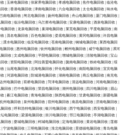
回收
|
玉林电脑回收
|
张家界电脑回收
|
孝感电脑回收
|
焦作电脑回收
|
临沧电
脑回收
|
香港电脑回收
|
津南电脑回收
|
六合电脑回收
|
太仓电脑回收
|
响水电
巴南电脑回收
|
闸北电脑回收
|
扬州电脑回收
|
舟山电脑回收
|
厦门电脑回收
|
电脑回收
|
临汾电脑回收
|
乌兰察布电脑回收
|
安康电脑回收
|
酒泉电脑回收
|
岭电脑回收
|
龙泉电脑回收
|
巢湖电脑回收
|
莱芜电脑回收
|
平度电脑回收
|
南
回收
|
茂名电脑回收
|
百色电脑回收
|
娄底电脑回收
|
黄冈电脑回收
|
许昌电脑
收
|
溧水电脑回收
|
临安电脑回收
|
苍南电脑回收
|
钢城电脑回收
|
莱西电脑回
电脑回收
|
惠州电脑回收
|
钦州电脑回收
|
郴州电脑回收
|
咸宁电脑回收
|
漯河
电脑回收
|
文成电脑回收
|
平阴电脑回收
|
增城电脑回收
|
涪陵电脑回收
|
宝山
脑回收
|
资阳电脑回收
|
阿拉善盟电脑回收
|
陇南电脑回收
|
铁岭电脑回收
|
绥
回收
|
汕尾电脑回收
|
北海电脑回收
|
怀化电脑回收
|
南阳电脑回收
|
宜宾电脑
回收
|
河源电脑回收
|
防城港电脑回收
|
湖南电脑回收
|
商丘电脑回收
|
南充电
达州电脑回收
|
双桥电脑回收
|
菏泽电脑回收
|
清远电脑回收
|
河南电脑回收
|
电脑回收
|
巴中电脑回收
|
荣昌电脑回收
|
潮州电脑回收
|
四川电脑回收
|
眉山
回收
|
綦江电脑回收
|
青海电脑回收
|
陕西电脑回收
|
甘肃电脑回收
|
新疆电脑
杭州电脑回收
|
泉州电脑回收
|
宿州电脑回收
|
南昌电脑回收
|
济南电脑回收
|
电脑回收
|
呼和浩特电脑回收
|
银川电脑回收
|
西宁电脑回收
|
西安电脑回收
|
金坛电脑回收
|
梁溪电脑回收
|
崇川电脑回收
|
邗江电脑回收
|
亭湖电脑回收
|
电脑回收
|
婺城电脑回收
|
柯城电脑回收
|
定海电脑回收
|
黄岩电脑回收
|
莲都
收
|
宁波电脑回收
|
三明电脑回收
|
淮北电脑回收
|
景德镇电脑回收
|
青岛电脑