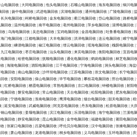
唐山电脑回收
|
大同电脑回收
|
包头电脑回收
|
石嘴山电脑回收
|
海东电脑回收
|
铜川电
脑回收
|
扬中电脑回收
|
武进电脑回收
|
滨湖电脑回收
|
通州电脑回收
|
广陵电脑回收
|
|
长兴电脑回收
|
柯桥电脑回收
|
金东电脑回收
|
衢江电脑回收
|
岱山电脑回收
|
路桥电
电脑回收
|
温州电脑回收
|
南平电脑回收
|
亳州电脑回收
|
萍乡电脑回收
|
淄博电脑回收
|
回收
|
乌海电脑回收
|
吴忠电脑回收
|
宝鸡电脑回收
|
金昌电脑回收
|
吐鲁番电脑回收
|
|
海门电脑回收
|
江都电脑回收
|
大丰电脑回收
|
洪泽电脑回收
|
连云电脑回收
|
睢宁电
电脑回收
|
嵊泗电脑回收
|
椒江电脑回收
|
缙云电脑回收
|
瑶海电脑回收
|
槐荫电脑回收
|
|
九江电脑回收
|
枣庄电脑回收
|
汕头电脑回收
|
来宾电脑回收
|
衡阳电脑回收
|
宜昌电
银电脑回收
|
哈密电脑回收
|
抚顺电脑回收
|
通化电脑回收
|
鹤岗电脑回收
|
林芝电脑回
回收
|
海陵电脑回收
|
泗阳电脑回收
|
江干电脑回收
|
宁海电脑回收
|
洞头电脑回收
|
海盐
河电脑回收
|
南山电脑回收
|
沙坪坝电脑回收
|
江苏电脑回收
|
崇文电脑回收
|
长宁电脑
脑回收
|
安阳电脑回收
|
保山电脑回收
|
毕节电脑回收
|
攀枝花电脑回收
|
邢台电脑回收
|
收
|
红桥电脑回收
|
栖霞电脑回收
|
常熟电脑回收
|
京口电脑回收
|
钟楼电脑回收
|
射阳
浔电脑回收
|
磐安电脑回收
|
常山电脑回收
|
天台电脑回收
|
松阳电脑回收
|
肥东电脑回
脑回收
|
宁德电脑回收
|
淮南电脑回收
|
鹰潭电脑回收
|
烟台电脑回收
|
韶关电脑回收
|
梧
收
|
延安电脑回收
|
武威电脑回收
|
阿克苏电脑回收
|
丹东电脑回收
|
松原电脑回收
|
大
|
铜山电脑回收
|
姜堰电脑回收
|
滨江电脑回收
|
乐清电脑回收
|
海宁电脑回收
|
兰溪电
阳电脑回收
|
静安电脑回收
|
昆山电脑回收
|
金华电脑回收
|
福建电脑回收
|
莆田电脑回
回收
|
张家口电脑回收
|
吕梁电脑回收
|
呼伦贝尔电脑回收
|
汉中电脑回收
|
张掖电脑回
脑回收
|
萧山电脑回收
|
龙港电脑回收
|
桐乡电脑回收
|
义乌电脑回收
|
玉环电脑回收
|
庆