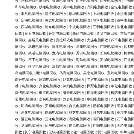
收
|
呼和浩特电脑回收
|
银川电脑回收
|
西宁电脑回收
|
西安电脑回收
|
兰州
和平电脑回收
|
鼓楼电脑回收
|
吴中电脑回收
|
丹阳电脑回收
|
金坛电脑回收
收
|
丰县电脑回收
|
靖江电脑回收
|
宿城电脑回收
|
上城电脑回收
|
余姚电脑
收
|
定海电脑回收
|
黄岩电脑回收
|
莲都电脑回收
|
包河电脑回收
|
市中电脑
收
|
西城电脑回收
|
浦东电脑回收
|
宁波电脑回收
|
三明电脑回收
|
淮北电脑
回收
|
黄石电脑回收
|
开封电脑回收
|
曲靖电脑回收
|
遵义电脑回收
|
重庆电
脑回收
|
嘉峪关电脑回收
|
克拉玛依电脑回收
|
大连电脑回收
|
四平电脑回收
脑回收
|
武进电脑回收
|
滨湖电脑回收
|
通州电脑回收
|
广陵电脑回收
|
盐都
脑回收
|
慈溪电脑回收
|
龙湾电脑回收
|
秀洲电脑回收
|
长兴电脑回收
|
柯桥
脑回收
|
历下电脑回收
|
市北电脑回收
|
海珠电脑回收
|
罗湖电脑回收
|
江北
脑回收
|
萍乡电脑回收
|
淄博电脑回收
|
珠海电脑回收
|
柳州电脑回收
|
湘潭
岛电脑回收
|
朔州电脑回收
|
乌海电脑回收
|
吴忠电脑回收
|
宝鸡电脑回收
|
南开电脑回收
|
建邺电脑回收
|
姑苏电脑回收
|
句容电脑回收
|
新北电脑回收
睢宁电脑回收
|
兴化电脑回收
|
沭阳电脑回收
|
拱墅电脑回收
|
奉化电脑回收
嵊泗电脑回收
|
椒江电脑回收
|
缙云电脑回收
|
瑶海电脑回收
|
槐荫电脑回收
常州电脑回收
|
嘉兴电脑回收
|
龙岩电脑回收
|
阜阳电脑回收
|
九江电脑回收
收
|
昭通电脑回收
|
安顺电脑回收
|
自贡电脑回收
|
邯郸电脑回收
|
阳泉电脑
收
|
通化电脑回收
|
鹤岗电脑回收
|
林芝电脑回收
|
河东电脑回收
|
秦淮电脑
收
|
灌云电脑回收
|
云龙电脑回收
|
海陵电脑回收
|
泗阳电脑回收
|
江干电脑
收
|
龙游电脑回收
|
仙居电脑回收
|
遂昌电脑回收
|
庐阳电脑回收
|
天桥电脑
回收
|
长宁电脑回收
|
无锡电脑回收
|
湖州电脑回收
|
漳州电脑回收
|
蚌埠电