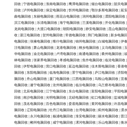
回收
|
宁德电脑回收
|
淮南电脑回收
|
鹰潭电脑回收
|
烟台电脑回收
|
韶关电
回收
|
泸州电脑回收
|
保定电脑回收
|
忻州电脑回收
|
鄂尔多斯电脑回收
|
延
曲电脑回收
|
东丽电脑回收
|
雨花台电脑回收
|
润州电脑回收
|
溧阳电脑回收
滨江电脑回收
|
乐清电脑回收
|
海宁电脑回收
|
兰溪电脑回收
|
开化电脑回收
龙岗电脑回收
|
大渡口电脑回收
|
朝阳电脑回收
|
静安电脑回收
|
昆山电脑回
收
|
湛江电脑回收
|
贺州电脑回收
|
常德电脑回收
|
荆门电脑回收
|
新乡电脑
电脑回收
|
张掖电脑回收
|
喀什电脑回收
|
锦州电脑回收
|
白城电脑回收
|
伊
汪电脑回收
|
萧山电脑回收
|
龙港电脑回收
|
桐乡电脑回收
|
义乌电脑回收
|
华电脑回收
|
渝北电脑回收
|
卢湾电脑回收
|
南通电脑回收
|
衢州电脑回收
|
林电脑回收
|
张家界电脑回收
|
孝感电脑回收
|
焦作电脑回收
|
临沧电脑回收
回收
|
伊犁电脑回收
|
营口电脑回收
|
延边电脑回收
|
佳木斯电脑回收
|
香港
脑回收
|
东阳电脑回收
|
临海电脑回收
|
景宁电脑回收
|
庐江电脑回收
|
济阳
脑回收
|
舟山电脑回收
|
厦门电脑回收
|
江西电脑回收
|
马鞍山电脑回收
|
宜
电脑回收
|
遂宁电脑回收
|
沧州电脑回收
|
临汾电脑回收
|
乌兰察布电脑回收
回收
|
北辰电脑回收
|
江宁电脑回收
|
东台电脑回收
|
富阳电脑回收
|
平阳电
回收
|
南沙电脑回收
|
光明电脑回收
|
北碚电脑回收
|
虹口电脑回收
|
盐城电
回收
|
茂名电脑回收
|
百色电脑回收
|
娄底电脑回收
|
黄冈电脑回收
|
许昌电
脑回收
|
辽阳电脑回收
|
牡丹江电脑回收
|
台湾电脑回收
|
蓟州电脑回收
|
溧
电脑回收
|
永川电脑回收
|
杨浦电脑回收
|
淮安电脑回收
|
丽水电脑回收
|
晋
电脑回收
|
郴州电脑回收
|
咸宁电脑回收
|
漯河电脑回收
|
乐山电脑回收
|
衡