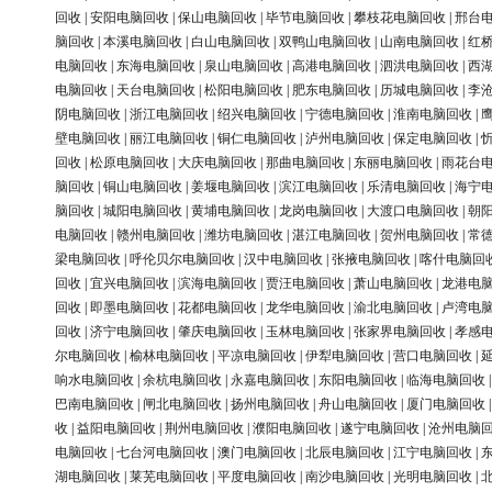
回收
|
安阳电脑回收
|
保山电脑回收
|
毕节电脑回收
|
攀枝花电脑回收
|
邢台
脑回收
|
本溪电脑回收
|
白山电脑回收
|
双鸭山电脑回收
|
山南电脑回收
|
红
电脑回收
|
东海电脑回收
|
泉山电脑回收
|
高港电脑回收
|
泗洪电脑回收
|
西
电脑回收
|
天台电脑回收
|
松阳电脑回收
|
肥东电脑回收
|
历城电脑回收
|
李
阴电脑回收
|
浙江电脑回收
|
绍兴电脑回收
|
宁德电脑回收
|
淮南电脑回收
|
壁电脑回收
|
丽江电脑回收
|
铜仁电脑回收
|
泸州电脑回收
|
保定电脑回收
|
回收
|
松原电脑回收
|
大庆电脑回收
|
那曲电脑回收
|
东丽电脑回收
|
雨花台
脑回收
|
铜山电脑回收
|
姜堰电脑回收
|
滨江电脑回收
|
乐清电脑回收
|
海宁
脑回收
|
城阳电脑回收
|
黄埔电脑回收
|
龙岗电脑回收
|
大渡口电脑回收
|
朝
电脑回收
|
赣州电脑回收
|
潍坊电脑回收
|
湛江电脑回收
|
贺州电脑回收
|
常
梁电脑回收
|
呼伦贝尔电脑回收
|
汉中电脑回收
|
张掖电脑回收
|
喀什电脑回
回收
|
宜兴电脑回收
|
滨海电脑回收
|
贾汪电脑回收
|
萧山电脑回收
|
龙港电
回收
|
即墨电脑回收
|
花都电脑回收
|
龙华电脑回收
|
渝北电脑回收
|
卢湾电
回收
|
济宁电脑回收
|
肇庆电脑回收
|
玉林电脑回收
|
张家界电脑回收
|
孝感
尔电脑回收
|
榆林电脑回收
|
平凉电脑回收
|
伊犁电脑回收
|
营口电脑回收
|
响水电脑回收
|
余杭电脑回收
|
永嘉电脑回收
|
东阳电脑回收
|
临海电脑回收
巴南电脑回收
|
闸北电脑回收
|
扬州电脑回收
|
舟山电脑回收
|
厦门电脑回收
收
|
益阳电脑回收
|
荆州电脑回收
|
濮阳电脑回收
|
遂宁电脑回收
|
沧州电脑
电脑回收
|
七台河电脑回收
|
澳门电脑回收
|
北辰电脑回收
|
江宁电脑回收
|
湖电脑回收
|
莱芜电脑回收
|
平度电脑回收
|
南沙电脑回收
|
光明电脑回收
|