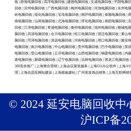
收
|
静海电脑回收
|
高淳电脑回收
|
建德电脑回收
|
文成电脑回收
|
平阴电脑
回收
|
滨州电脑回收
|
广西电脑回收
|
梅州电脑回收
|
河池电脑回收
|
永州电
岭电脑回收
|
绥化电脑回收
|
宝坻电脑回收
|
桐庐电脑回收
|
泰顺电脑回收
|
南电脑回收
|
汕尾电脑回收
|
北海电脑回收
|
怀化电脑回收
|
南阳电脑回收
|
回收
|
江津电脑回收
|
青浦电脑回收
|
泰州电脑回收
|
池州电脑回收
|
柳城电
脑回收
|
武清电脑回收
|
合川电脑回收
|
松江电脑回收
|
宿迁电脑回收
|
黄山
脑回收
|
菏泽电脑回收
|
清远电脑回收
|
河南电脑回收
|
周口电脑回收
|
雅安
电脑回收
|
南川电脑回收
|
中山电脑回收
|
贵州电脑回收
|
巴中电脑回收
|
荣
电脑回收
|
璧山电脑回收
|
云浮电脑回收
|
山西电脑回收
|
铜梁电脑回收
|
内
肃电脑回收
|
新疆电脑回收
|
辽宁电脑回收
|
吉林电脑回收
|
黑龙江电脑回收
360竞价推广
|
上海整合营销
|
上海会议展览服务
|
上海OA办公软件
|
上海AS
理
|
上海自适应网站建设
|
上海模板建站
|
广州美发饰品销售
|
上海互联网销
© 2024 延安电脑回收中心 版权
沪ICP备20