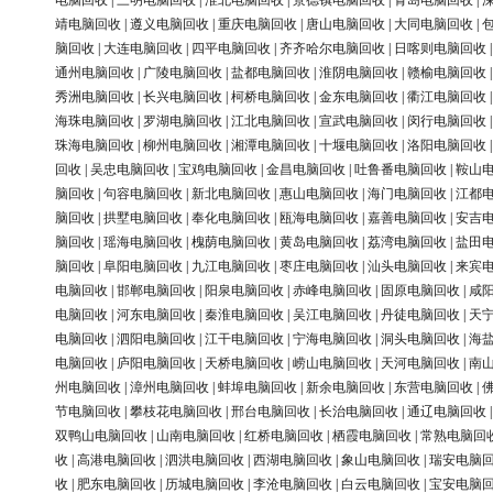
电脑回收
|
三明电脑回收
|
淮北电脑回收
|
景德镇电脑回收
|
青岛电脑回收
|
靖电脑回收
|
遵义电脑回收
|
重庆电脑回收
|
唐山电脑回收
|
大同电脑回收
|
脑回收
|
大连电脑回收
|
四平电脑回收
|
齐齐哈尔电脑回收
|
日喀则电脑回收
通州电脑回收
|
广陵电脑回收
|
盐都电脑回收
|
淮阴电脑回收
|
赣榆电脑回收
秀洲电脑回收
|
长兴电脑回收
|
柯桥电脑回收
|
金东电脑回收
|
衢江电脑回收
海珠电脑回收
|
罗湖电脑回收
|
江北电脑回收
|
宣武电脑回收
|
闵行电脑回收
珠海电脑回收
|
柳州电脑回收
|
湘潭电脑回收
|
十堰电脑回收
|
洛阳电脑回收
回收
|
吴忠电脑回收
|
宝鸡电脑回收
|
金昌电脑回收
|
吐鲁番电脑回收
|
鞍山
脑回收
|
句容电脑回收
|
新北电脑回收
|
惠山电脑回收
|
海门电脑回收
|
江都
脑回收
|
拱墅电脑回收
|
奉化电脑回收
|
瓯海电脑回收
|
嘉善电脑回收
|
安吉
脑回收
|
瑶海电脑回收
|
槐荫电脑回收
|
黄岛电脑回收
|
荔湾电脑回收
|
盐田
脑回收
|
阜阳电脑回收
|
九江电脑回收
|
枣庄电脑回收
|
汕头电脑回收
|
来宾
电脑回收
|
邯郸电脑回收
|
阳泉电脑回收
|
赤峰电脑回收
|
固原电脑回收
|
咸
电脑回收
|
河东电脑回收
|
秦淮电脑回收
|
吴江电脑回收
|
丹徒电脑回收
|
天
电脑回收
|
泗阳电脑回收
|
江干电脑回收
|
宁海电脑回收
|
洞头电脑回收
|
海
电脑回收
|
庐阳电脑回收
|
天桥电脑回收
|
崂山电脑回收
|
天河电脑回收
|
南
州电脑回收
|
漳州电脑回收
|
蚌埠电脑回收
|
新余电脑回收
|
东营电脑回收
|
节电脑回收
|
攀枝花电脑回收
|
邢台电脑回收
|
长治电脑回收
|
通辽电脑回收
双鸭山电脑回收
|
山南电脑回收
|
红桥电脑回收
|
栖霞电脑回收
|
常熟电脑回
收
|
高港电脑回收
|
泗洪电脑回收
|
西湖电脑回收
|
象山电脑回收
|
瑞安电脑
收
|
肥东电脑回收
|
历城电脑回收
|
李沧电脑回收
|
白云电脑回收
|
宝安电脑