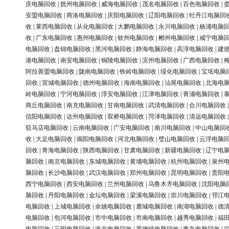
庆电脑回收
|
抚州电脑回收
|
威海电脑回收
|
茂名电脑回收
|
百色电脑回收
|
安盟电脑回收
|
商洛电脑回收
|
庆阳电脑回收
|
辽阳电脑回收
|
牡丹江电脑回
收
|
莱西电脑回收
|
从化电脑回收
|
大鹏电脑回收
|
永川电脑回收
|
杨浦电脑
收
|
广东电脑回收
|
惠州电脑回收
|
钦州电脑回收
|
郴州电脑回收
|
咸宁电脑
电脑回收
|
盘锦电脑回收
|
黑河电脑回收
|
静海电脑回收
|
高淳电脑回收
|
建
港电脑回收
|
南安电脑回收
|
铜陵电脑回收
|
滨州电脑回收
|
广西电脑回收
|
阿拉善盟电脑回收
|
陇南电脑回收
|
铁岭电脑回收
|
绥化电脑回收
|
宝坻电脑
回收
|
宣城电脑回收
|
德州电脑回收
|
海南电脑回收
|
汕尾电脑回收
|
北海电
岭电脑回收
|
宁河电脑回收
|
淳安电脑回收
|
江津电脑回收
|
青浦电脑回收
|
商丘电脑回收
|
南充电脑回收
|
甘南电脑回收
|
武清电脑回收
|
合川电脑回收
信阳电脑回收
|
达州电脑回收
|
双桥电脑回收
|
菏泽电脑回收
|
清远电脑回收
驻马店电脑回收
|
云南电脑回收
|
广安电脑回收
|
南川电脑回收
|
中山电脑回
收
|
大足电脑回收
|
揭阳电脑回收
|
河北电脑回收
|
璧山电脑回收
|
云浮电脑
回收
|
青海电脑回收
|
陕西电脑回收
|
甘肃电脑回收
|
新疆电脑回收
|
辽宁电
脑回收
|
南京电脑回收
|
东城电脑回收
|
黄埔电脑回收
|
杭州电脑回收
|
泉州
脑回收
|
长沙电脑回收
|
武汉电脑回收
|
郑州电脑回收
|
昆明电脑回收
|
贵阳
西宁电脑回收
|
西安电脑回收
|
兰州电脑回收
|
乌鲁木齐电脑回收
|
沈阳电脑
脑回收
|
丹阳电脑回收
|
金坛电脑回收
|
梁溪电脑回收
|
崇川电脑回收
|
邗江
电脑回收
|
上城电脑回收
|
余姚电脑回收
|
鹿城电脑回收
|
南湖电脑回收
|
德
电脑回收
|
包河电脑回收
|
市中电脑回收
|
市南电脑回收
|
越秀电脑回收
|
福