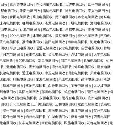
脑回收
|
嘉峪关电脑回收
|
克拉玛依电脑回收
|
大连电脑回收
|
四平电脑回收
|
盐都电脑回收
|
淮阴电脑回收
|
赣榆电脑回收
|
沛县电脑回收
|
泰兴电脑回收
|
脑回收
|
青田电脑回收
|
蜀山电脑回收
|
历下电脑回收
|
市北电脑回收
|
海珠电
珠海电脑回收
|
柳州电脑回收
|
湘潭电脑回收
|
十堰电脑回收
|
洛阳电脑回收
|
鞍山电脑回收
|
辽源电脑回收
|
鸡西电脑回收
|
昌都电脑回收
|
南开电脑回收
|
脑回收
|
兴化电脑回收
|
沭阳电脑回收
|
拱墅电脑回收
|
奉化电脑回收
|
瓯海电
黄岛电脑回收
|
荔湾电脑回收
|
盐田电脑回收
|
南岸电脑回收
|
海定电脑回收
|
脑回收
|
平顶山电脑回收
|
昭通电脑回收
|
安顺电脑回收
|
自贡电脑回收
|
邯郸
收
|
河东电脑回收
|
秦淮电脑回收
|
吴江电脑回收
|
丹徒电脑回收
|
天宁电脑回
电脑回收
|
吴兴电脑回收
|
新昌电脑回收
|
浦江电脑回收
|
龙游电脑回收
|
仙居
回收
|
无锡电脑回收
|
湖州电脑回收
|
漳州电脑回收
|
蚌埠电脑回收
|
新余电脑
长治电脑回收
|
通辽电脑回收
|
中卫电脑回收
|
渭南电脑回收
|
天水电脑回收
|
电脑回收
|
盱眙电脑回收
|
东海电脑回收
|
泉山电脑回收
|
高港电脑回收
|
泗洪
收
|
历城电脑回收
|
李沧电脑回收
|
白云电脑回收
|
宝安电脑回收
|
九龙坡电脑
州电脑回收
|
岳阳电脑回收
|
鄂州电脑回收
|
鹤壁电脑回收
|
丽江电脑回收
|
铜
庆电脑回收
|
那曲电脑回收
|
东丽电脑回收
|
雨花台电脑回收
|
润州电脑回收
|
脑回收
|
开化电脑回收
|
三门电脑回收
|
云和电脑回收
|
肥西电脑回收
|
长清电
收
|
滁州电脑回收
|
赣州电脑回收
|
潍坊电脑回收
|
湛江电脑回收
|
贺州电脑回
收
|
喀什电脑回收
|
锦州电脑回收
|
白城电脑回收
|
伊春电脑回收
|
西青电脑回
元电脑回收
|
长丰电脑回收
|
章丘电脑回收
|
即墨电脑回收
|
花都电脑回收
|
龙