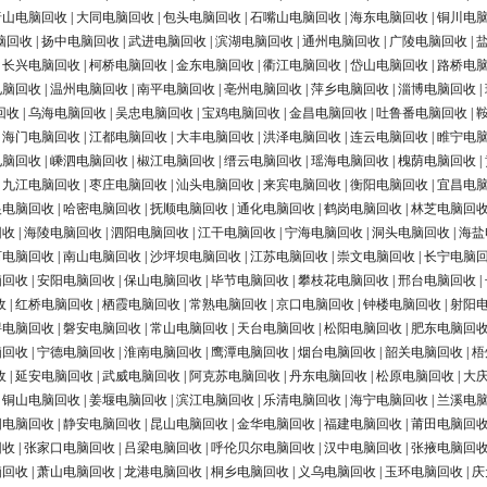
唐山电脑回收
|
大同电脑回收
|
包头电脑回收
|
石嘴山电脑回收
|
海东电脑回收
|
铜川电
脑回收
|
扬中电脑回收
|
武进电脑回收
|
滨湖电脑回收
|
通州电脑回收
|
广陵电脑回收
|
|
长兴电脑回收
|
柯桥电脑回收
|
金东电脑回收
|
衢江电脑回收
|
岱山电脑回收
|
路桥电
电脑回收
|
温州电脑回收
|
南平电脑回收
|
亳州电脑回收
|
萍乡电脑回收
|
淄博电脑回收
|
回收
|
乌海电脑回收
|
吴忠电脑回收
|
宝鸡电脑回收
|
金昌电脑回收
|
吐鲁番电脑回收
|
|
海门电脑回收
|
江都电脑回收
|
大丰电脑回收
|
洪泽电脑回收
|
连云电脑回收
|
睢宁电
电脑回收
|
嵊泗电脑回收
|
椒江电脑回收
|
缙云电脑回收
|
瑶海电脑回收
|
槐荫电脑回收
|
|
九江电脑回收
|
枣庄电脑回收
|
汕头电脑回收
|
来宾电脑回收
|
衡阳电脑回收
|
宜昌电
银电脑回收
|
哈密电脑回收
|
抚顺电脑回收
|
通化电脑回收
|
鹤岗电脑回收
|
林芝电脑回
回收
|
海陵电脑回收
|
泗阳电脑回收
|
江干电脑回收
|
宁海电脑回收
|
洞头电脑回收
|
海盐
河电脑回收
|
南山电脑回收
|
沙坪坝电脑回收
|
江苏电脑回收
|
崇文电脑回收
|
长宁电脑
脑回收
|
安阳电脑回收
|
保山电脑回收
|
毕节电脑回收
|
攀枝花电脑回收
|
邢台电脑回收
|
收
|
红桥电脑回收
|
栖霞电脑回收
|
常熟电脑回收
|
京口电脑回收
|
钟楼电脑回收
|
射阳
浔电脑回收
|
磐安电脑回收
|
常山电脑回收
|
天台电脑回收
|
松阳电脑回收
|
肥东电脑回
脑回收
|
宁德电脑回收
|
淮南电脑回收
|
鹰潭电脑回收
|
烟台电脑回收
|
韶关电脑回收
|
梧
收
|
延安电脑回收
|
武威电脑回收
|
阿克苏电脑回收
|
丹东电脑回收
|
松原电脑回收
|
大
|
铜山电脑回收
|
姜堰电脑回收
|
滨江电脑回收
|
乐清电脑回收
|
海宁电脑回收
|
兰溪电
阳电脑回收
|
静安电脑回收
|
昆山电脑回收
|
金华电脑回收
|
福建电脑回收
|
莆田电脑回
回收
|
张家口电脑回收
|
吕梁电脑回收
|
呼伦贝尔电脑回收
|
汉中电脑回收
|
张掖电脑回
脑回收
|
萧山电脑回收
|
龙港电脑回收
|
桐乡电脑回收
|
义乌电脑回收
|
玉环电脑回收
|
庆