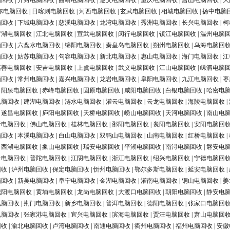
脑回收
|
开封电脑回收
|
曲靖电脑回收
|
遵义电脑回收
|
重庆电脑回收
|
唐山电脑回收
|
大
尔电脑回收
|
日喀则电脑回收
|
河西电脑回收
|
玄武电脑回收
|
相城电脑回收
|
扬中电脑
脑回收
|
下城电脑回收
|
慈溪电脑回收
|
龙湾电脑回收
|
秀洲电脑回收
|
长兴电脑回收
|
柯
罗湖电脑回收
|
江北电脑回收
|
宣武电脑回收
|
闵行电脑回收
|
镇江电脑回收
|
温州电脑
脑回收
|
六盘水电脑回收
|
绵阳电脑回收
|
秦皇岛电脑回收
|
朔州电脑回收
|
乌海电脑回
脑回收
|
姑苏电脑回收
|
句容电脑回收
|
新北电脑回收
|
惠山电脑回收
|
海门电脑回收
|
江
嘉善电脑回收
|
安吉电脑回收
|
上虞电脑回收
|
武义电脑回收
|
江山电脑回收
|
嵊泗电脑
脑回收
|
常州电脑回收
|
嘉兴电脑回收
|
龙岩电脑回收
|
阜阳电脑回收
|
九江电脑回收
|
枣
|
阳泉电脑回收
|
赤峰电脑回收
|
固原电脑回收
|
咸阳电脑回收
|
白银电脑回收
|
哈密电
电脑回收
|
建湖电脑回收
|
涟水电脑回收
|
灌云电脑回收
|
云龙电脑回收
|
海陵电脑回收
|
|
遂昌电脑回收
|
庐阳电脑回收
|
天桥电脑回收
|
崂山电脑回收
|
天河电脑回收
|
南山电
营电脑回收
|
佛山电脑回收
|
桂林电脑回收
|
邵阳电脑回收
|
襄阳电脑回收
|
安阳电脑回
脑回收
|
本溪电脑回收
|
白山电脑回收
|
双鸭山电脑回收
|
山南电脑回收
|
红桥电脑回收
|
|
西湖电脑回收
|
象山电脑回收
|
瑞安电脑回收
|
平湖电脑回收
|
南浔电脑回收
|
磐安电
台电脑回收
|
普陀电脑回收
|
江阴电脑回收
|
浙江电脑回收
|
绍兴电脑回收
|
宁德电脑回
回收
|
泸州电脑回收
|
保定电脑回收
|
忻州电脑回收
|
鄂尔多斯电脑回收
|
延安电脑回收
|
脑回收
|
新吴电脑回收
|
阜宁电脑回收
|
金湖电脑回收
|
灌南电脑回收
|
铜山电脑回收
|
姜
城阳电脑回收
|
黄埔电脑回收
|
龙岗电脑回收
|
大渡口电脑回收
|
朝阳电脑回收
|
静安电
电脑回收
|
荆门电脑回收
|
新乡电脑回收
|
普洱电脑回收
|
德阳电脑回收
|
张家口电脑回
电脑回收
|
张家港电脑回收
|
宜兴电脑回收
|
滨海电脑回收
|
贾汪电脑回收
|
萧山电脑回
回收
|
渝北电脑回收
|
卢湾电脑回收
|
南通电脑回收
|
衢州电脑回收
|
福州电脑回收
|
安徽