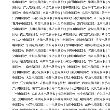
华电脑回收
|
渝北电脑回收
|
卢湾电脑回收
|
南通电脑回收
|
衢州电脑回收
|
脑回收
|
广元电脑回收
|
承德电脑回收
|
晋中电脑回收
|
巴彦淖尔电脑回收
|
脑回收
|
余杭电脑回收
|
永嘉电脑回收
|
东阳电脑回收
|
临海电脑回收
|
景宁
江西电脑回收
|
马鞍山电脑回收
|
宜春电脑回收
|
泰安电脑回收
|
江门电脑回
石河子电脑回收
|
阜新电脑回收
|
七台河电脑回收
|
澳门电脑回收
|
北辰电脑
沙电脑回收
|
光明电脑回收
|
北碚电脑回收
|
虹口电脑回收
|
盐城电脑回收
|
回收
|
内江电脑回收
|
廊坊电脑回收
|
运城电脑回收
|
兴安盟电脑回收
|
商洛
收
|
从化电脑回收
|
大鹏电脑回收
|
永川电脑回收
|
杨浦电脑回收
|
淮安电脑
电脑回收
|
乐山电脑回收
|
衡水电脑回收
|
晋城电脑回收
|
锡林郭勒盟电脑回
电脑回收
|
连云港电脑回收
|
南安电脑回收
|
铜陵电脑回收
|
滨州电脑回收
|
化电脑回收
|
宝坻电脑回收
|
桐庐电脑回收
|
泰顺电脑回收
|
商河电脑回收
|
回收
|
临夏电脑回收
|
葫芦岛电脑回收
|
大兴安岭电脑回收
|
宁河电脑回收
|
脑回收
|
甘南电脑回收
|
武清电脑回收
|
合川电脑回收
|
松江电脑回收
|
宿迁
周口电脑回收
|
雅安电脑回收
|
万盛电脑回收
|
莱芜电脑回收
|
东莞电脑回收
电脑回收
|
大足电脑回收
|
揭阳电脑回收
|
河北电脑回收
|
璧山电脑回收
|
云
回收
|
辽宁电脑回收
|
吉林电脑回收
|
黑龙江电脑回收
|
西藏电脑回收
|
合肥
广州电脑回收
|
南宁电脑回收
|
海口电脑回收
|
长沙电脑回收
|
武汉电脑回收
兰州电脑回收
|
乌鲁木齐电脑回收
|
沈阳电脑回收
|
长春电脑回收
|
哈尔滨电
清江浦电脑回收
|
海州电脑回收
|
丰县电脑回收
|
靖江电脑回收
|
宿城电脑回
电脑回收
|
包河电脑回收
|
市中电脑回收
|
市南电脑回收
|
越秀电脑回收
|
福