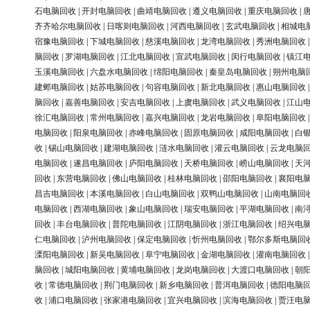
石电脑回收
|
开封电脑回收
|
曲靖电脑回收
|
遵义电脑回收
|
重庆电脑回收
|
齐齐哈尔电脑回收
|
日喀则电脑回收
|
河西电脑回收
|
玄武电脑回收
|
相城电
宿豫电脑回收
|
下城电脑回收
|
慈溪电脑回收
|
龙湾电脑回收
|
秀洲电脑回收
脑回收
|
罗湖电脑回收
|
江北电脑回收
|
宣武电脑回收
|
闵行电脑回收
|
镇江
玉溪电脑回收
|
六盘水电脑回收
|
绵阳电脑回收
|
秦皇岛电脑回收
|
朔州电脑
建邺电脑回收
|
姑苏电脑回收
|
句容电脑回收
|
新北电脑回收
|
惠山电脑回收
脑回收
|
嘉善电脑回收
|
安吉电脑回收
|
上虞电脑回收
|
武义电脑回收
|
江山
徐汇电脑回收
|
常州电脑回收
|
嘉兴电脑回收
|
龙岩电脑回收
|
阜阳电脑回收
电脑回收
|
阳泉电脑回收
|
赤峰电脑回收
|
固原电脑回收
|
咸阳电脑回收
|
白
收
|
锡山电脑回收
|
建湖电脑回收
|
涟水电脑回收
|
灌云电脑回收
|
云龙电脑
电脑回收
|
遂昌电脑回收
|
庐阳电脑回收
|
天桥电脑回收
|
崂山电脑回收
|
天
回收
|
东营电脑回收
|
佛山电脑回收
|
桂林电脑回收
|
邵阳电脑回收
|
襄阳电
昌吉电脑回收
|
本溪电脑回收
|
白山电脑回收
|
双鸭山电脑回收
|
山南电脑回
电脑回收
|
西湖电脑回收
|
象山电脑回收
|
瑞安电脑回收
|
平湖电脑回收
|
南
回收
|
丰台电脑回收
|
普陀电脑回收
|
江阴电脑回收
|
浙江电脑回收
|
绍兴电
仁电脑回收
|
泸州电脑回收
|
保定电脑回收
|
忻州电脑回收
|
鄂尔多斯电脑回
溧阳电脑回收
|
新吴电脑回收
|
阜宁电脑回收
|
金湖电脑回收
|
灌南电脑回收
脑回收
|
城阳电脑回收
|
黄埔电脑回收
|
龙岗电脑回收
|
大渡口电脑回收
|
朝
收
|
常德电脑回收
|
荆门电脑回收
|
新乡电脑回收
|
普洱电脑回收
|
德阳电脑
收
|
浦口电脑回收
|
张家港电脑回收
|
宜兴电脑回收
|
滨海电脑回收
|
贾汪电