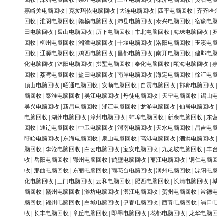
回收
|
深圳电脑回收
|
崇左电脑回收
|
三亚电脑回收
|
株洲电脑回收
|
黄石电
嘉峪关电脑回收
|
克拉玛依电脑回收
|
大连电脑回收
|
四平电脑回收
|
齐齐哈
回收
|
淮阴电脑回收
|
赣榆电脑回收
|
沛县电脑回收
|
泰兴电脑回收
|
宿豫电
田电脑回收
|
蜀山电脑回收
|
历下电脑回收
|
市北电脑回收
|
海珠电脑回收
|
回收
|
柳州电脑回收
|
湘潭电脑回收
|
十堰电脑回收
|
洛阳电脑回收
|
玉溪电
回收
|
辽源电脑回收
|
鸡西电脑回收
|
昌都电脑回收
|
南开电脑回收
|
建邺电
化电脑回收
|
沭阳电脑回收
|
拱墅电脑回收
|
奉化电脑回收
|
瓯海电脑回收
|
回收
|
荔湾电脑回收
|
盐田电脑回收
|
南岸电脑回收
|
海定电脑回收
|
徐汇电
顶山电脑回收
|
昭通电脑回收
|
安顺电脑回收
|
自贡电脑回收
|
邯郸电脑回收
脑回收
|
秦淮电脑回收
|
吴江电脑回收
|
丹徒电脑回收
|
天宁电脑回收
|
锡山
吴兴电脑回收
|
新昌电脑回收
|
浦江电脑回收
|
龙游电脑回收
|
仙居电脑回收
电脑回收
|
湖州电脑回收
|
漳州电脑回收
|
蚌埠电脑回收
|
新余电脑回收
|
东
回收
|
通辽电脑回收
|
中卫电脑回收
|
渭南电脑回收
|
天水电脑回收
|
昌吉电
盱眙电脑回收
|
东海电脑回收
|
泉山电脑回收
|
高港电脑回收
|
泗洪电脑回收
脑回收
|
李沧电脑回收
|
白云电脑回收
|
宝安电脑回收
|
九龙坡电脑回收
|
丰
收
|
岳阳电脑回收
|
鄂州电脑回收
|
鹤壁电脑回收
|
丽江电脑回收
|
铜仁电脑
收
|
那曲电脑回收
|
东丽电脑回收
|
雨花台电脑回收
|
润州电脑回收
|
溧阳电
化电脑回收
|
三门电脑回收
|
云和电脑回收
|
肥西电脑回收
|
长清电脑回收
|
脑回收
|
赣州电脑回收
|
潍坊电脑回收
|
湛江电脑回收
|
贺州电脑回收
|
常德
脑回收
|
锦州电脑回收
|
白城电脑回收
|
伊春电脑回收
|
西青电脑回收
|
浦口
收
|
长丰电脑回收
|
章丘电脑回收
|
即墨电脑回收
|
花都电脑回收
|
龙华电脑