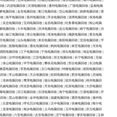
同电脑回收
|
包头电脑回收
|
石嘴山电脑回收
|
海东电脑回收
|
铜川电脑回收
|
回收
|
武进电脑回收
|
滨湖电脑回收
|
通州电脑回收
|
广陵电脑回收
|
盐都电脑
桥电脑回收
|
金东电脑回收
|
衢江电脑回收
|
岱山电脑回收
|
路桥电脑回收
|
青
回收
|
南平电脑回收
|
亳州电脑回收
|
萍乡电脑回收
|
淄博电脑回收
|
珠海电脑
收
|
吴忠电脑回收
|
宝鸡电脑回收
|
金昌电脑回收
|
吐鲁番电脑回收
|
鞍山电脑
都电脑回收
|
大丰电脑回收
|
洪泽电脑回收
|
连云电脑回收
|
睢宁电脑回收
|
兴
回收
|
椒江电脑回收
|
缙云电脑回收
|
瑶海电脑回收
|
槐荫电脑回收
|
黄岛电脑
庄电脑回收
|
汕头电脑回收
|
来宾电脑回收
|
衡阳电脑回收
|
宜昌电脑回收
|
平
脑回收
|
抚顺电脑回收
|
通化电脑回收
|
鹤岗电脑回收
|
林芝电脑回收
|
河东电
泗阳电脑回收
|
江干电脑回收
|
宁海电脑回收
|
洞头电脑回收
|
海盐电脑回收
|
脑回收
|
沙坪坝电脑回收
|
江苏电脑回收
|
崇文电脑回收
|
长宁电脑回收
|
无锡
收
|
保山电脑回收
|
毕节电脑回收
|
攀枝花电脑回收
|
邢台电脑回收
|
长治电脑
栖霞电脑回收
|
常熟电脑回收
|
京口电脑回收
|
钟楼电脑回收
|
射阳电脑回收
|
脑回收
|
常山电脑回收
|
天台电脑回收
|
松阳电脑回收
|
肥东电脑回收
|
历城电
收
|
淮南电脑回收
|
鹰潭电脑回收
|
烟台电脑回收
|
韶关电脑回收
|
梧州电脑回
武威电脑回收
|
阿克苏电脑回收
|
丹东电脑回收
|
松原电脑回收
|
大庆电脑回
堰电脑回收
|
滨江电脑回收
|
乐清电脑回收
|
海宁电脑回收
|
兰溪电脑回收
|
开
脑回收
|
昆山电脑回收
|
金华电脑回收
|
福建电脑回收
|
莆田电脑回收
|
滁州电
收
|
吕梁电脑回收
|
呼伦贝尔电脑回收
|
汉中电脑回收
|
张掖电脑回收
|
喀什电
收
|
龙港电脑回收
|
桐乡电脑回收
|
义乌电脑回收
|
玉环电脑回收
|
庆元电脑回
电脑回收
|
六安电脑回收
|
吉安电脑回收
|
济宁电脑回收
|
肇庆电脑回收
|
玉林