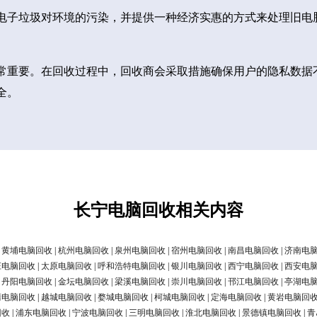
电子垃圾对环境的污染，并提供一种经济实惠的方式来处理旧电
常重要。在回收过程中，回收商会采取措施确保用户的隐私数据
全。
长宁电脑回收相关内容
|
黄埔电脑回收
|
杭州电脑回收
|
泉州电脑回收
|
宿州电脑回收
|
南昌电脑回收
|
济南电
庄电脑回收
|
太原电脑回收
|
呼和浩特电脑回收
|
银川电脑回收
|
西宁电脑回收
|
西安电
|
丹阳电脑回收
|
金坛电脑回收
|
梁溪电脑回收
|
崇川电脑回收
|
邗江电脑回收
|
亭湖电
清电脑回收
|
越城电脑回收
|
婺城电脑回收
|
柯城电脑回收
|
定海电脑回收
|
黄岩电脑回
回收
|
浦东电脑回收
|
宁波电脑回收
|
三明电脑回收
|
淮北电脑回收
|
景德镇电脑回收
|
青